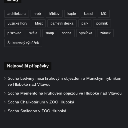
architektura
hrob
hřbitov
kaple
kostel
kříž
Lužické hory
Most
pamětní deska
park
pomník
pískovec
skála
sloup
socha
vyhlídka
zámek
Šluknovský výběžek
Nejnovější příspěvky
Socha Ledviny mezi kruhovým objezdem a Munickým rybníkem
ve Hluboké nad Vltavou
Socha Memento na kruhovém objezdu ve Hluboké nad Vltavou
Socha Chalikotérium v ZOO Hluboká
Socha Smilodon v ZOO Hluboká