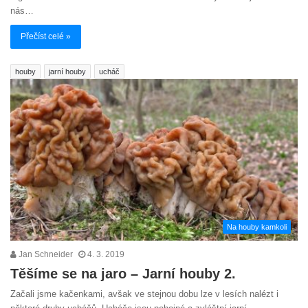
nás…
Přečíst celé »
houby
jarní houby
ucháč
Na houby kamkoli
Jan Schneider
4. 3. 2019
Těšíme se na jaro – Jarní houby 2.
Začali jsme kačenkami, avšak ve stejnou dobu lze v lesích nalézt i