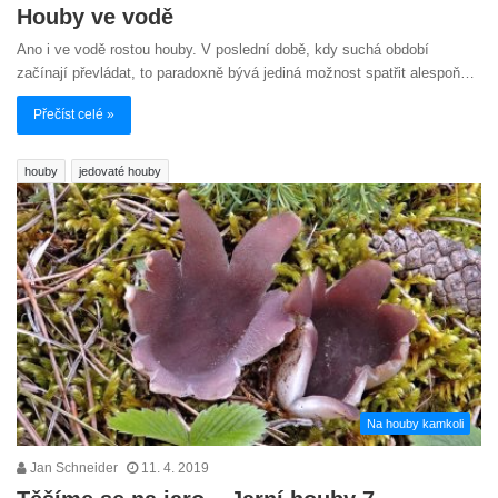
Houby ve vodě
Ano i ve vodě rostou houby. V poslední době, kdy suchá období
začínají převládat, to paradoxně bývá jediná možnost spatřit alespoň…
Přečíst celé »
houby
jedovaté houby
Na houby kamkoli
Jan Schneider
11. 4. 2019