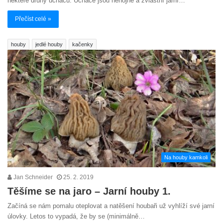
některé druhy ucháčů. Ucháče jsou nehojné a zvláštní jarní…
Přečíst celé »
houby
jedlé houby
kačenky
Na houby kamkoli
Jan Schneider
25. 2. 2019
Těšíme se na jaro – Jarní houby 1.
Začíná se nám pomalu oteplovat a natěšení houbaři už vyhlíží své jarní
úlovky. Letos to vypadá, že by se (minimálně…