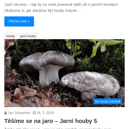
Jarní skvosty – tak by se mohl jmenovat další díl o jarních houbách.
Ukážeme si, jak dokážou být houby krásné.…
Přečíst celé »
houby
jarní houby
Na houby kamkoli
Jan Schneider
26. 3. 2019
Těšíme se na jaro – Jarní houby 5