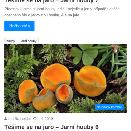
Těšíme se na jaro – Jarní houby 7
Představili jsme si jarní houby jedlé i nejedlé a jen v případě ucháče
obecného šlo o jedovatou houbu, Ale na jaře…
Přečíst celé »
houby
jarní houby
Na houby kamkoli
Jan Schneider
1. 4. 2019
Těšíme se na jaro – Jarní houby 6