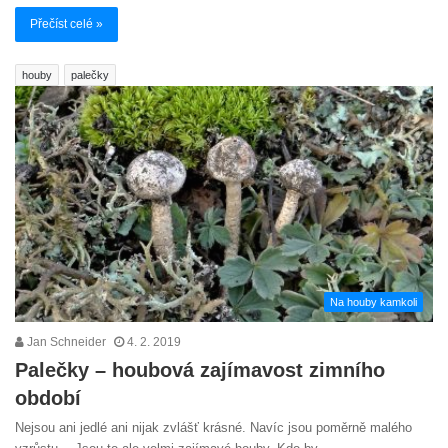
Přečíst celé »
houby
palečky
Na houby kamkoli
Jan Schneider
4. 2. 2019
Palečky – houbová zajímavost zimního
období
Nejsou ani jedlé ani nijak zvlášť krásné. Navíc jsou poměrně malého