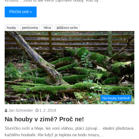
vzrůstu… Jsou to ale velmi zajímavé houby. Kdo by…
Přečíst celé »
houby
penízovka
hlíva
jidášovo ucho
Na houby kamkoli
Jan Schneider
1. 2. 2019
Na houby v zimě? Proč ne!
Sluníčko svítí a hřeje, les voní vláhou, ptáci zpívají… ideální představa
každého houbaře. Ale když je teplota na bodu mrazu,…