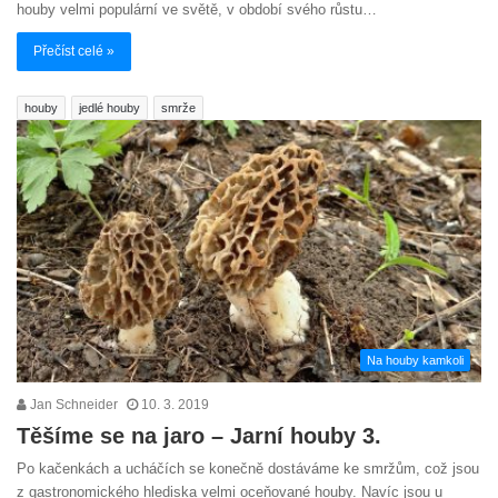
houby velmi populární ve světě, v období svého růstu…
Přečíst celé »
houby
jedlé houby
smrže
Na houby kamkoli
Jan Schneider
10. 3. 2019
Těšíme se na jaro – Jarní houby 3.
Po kačenkách a ucháčích se konečně dostáváme ke smržům, což jsou
z gastronomického hlediska velmi oceňované houby. Navíc jsou u