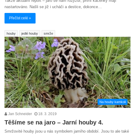
Takže aktuální report – jaro se nám rozjíždí, první kačenky mají
nastartováno. Našli se již i ucháči a destice, dokonce…
Přečíst celé »
houby
jedlé houby
smrže
Na houby kamkoli
Jan Schneider
18. 3. 2019
Těšíme se na jaro – Jarní houby 4.
Smržovité houby jsou u nás symbolem jarního období. Jsou to ale také