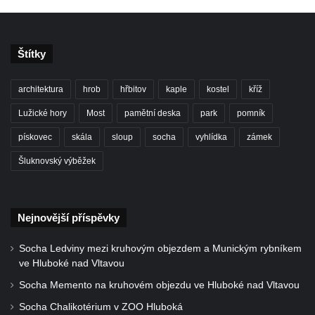
Štítky
architektura
hrob
hřbitov
kaple
kostel
kříž
Lužické hory
Most
pamětní deska
park
pomník
pískovec
skála
sloup
socha
vyhlídka
zámek
Šluknovský výběžek
Nejnovější příspěvky
Socha Ledviny mezi kruhovým objezdem a Munickým rybníkem
ve Hluboké nad Vltavou
Socha Memento na kruhovém objezdu ve Hluboké nad Vltavou
Socha Chalikotérium v ZOO Hluboká