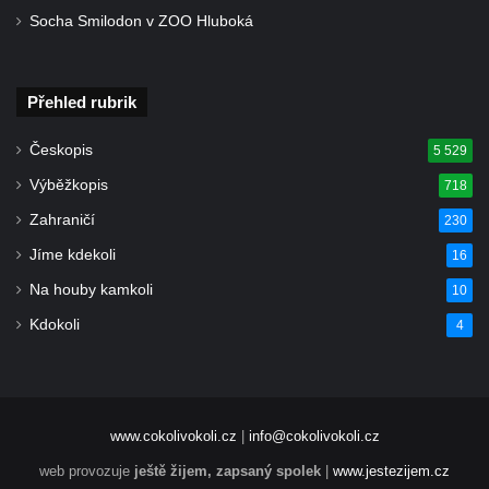
Socha Smilodon v ZOO Hluboká
Přehled rubrik
Českopis
5 529
Výběžkopis
718
Zahraničí
230
Jíme kdekoli
16
Na houby kamkoli
10
Kdokoli
4
www.cokolivokoli.cz
|
info@cokolivokoli.cz
web provozuje
ještě žijem, zapsaný spolek
|
www.jestezijem.cz