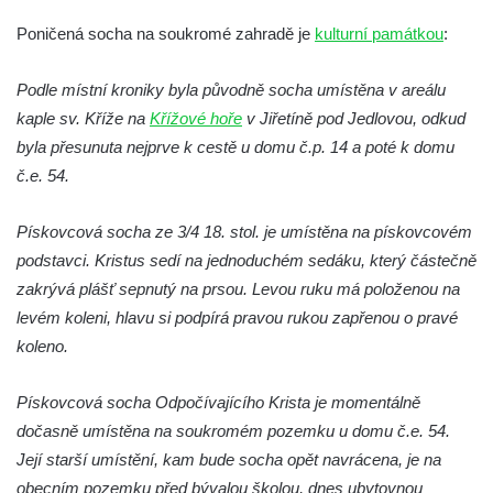
Socha Medvěd jeskynní v ZOO Hluboká
Poničená socha na soukromé zahradě je
kulturní památkou
:
Socha Mamutí lebka v ZOO Hluboká
Podle místní kroniky byla původně socha umístěna v areálu
Socha Mamut srstnatý v ZOO Hluboká
kaple sv. Kříže na
Křížové hoře
v Jiřetíně pod Jedlovou, odkud
Socha Orel v ZOO Hluboká
byla přesunuta nejprve k cestě u domu č.p. 14 a poté k domu
Socha Vydry si hrají v ZOO Hluboká
č.e. 54.
Socha Přátelství v ZOO Hluboká
Pískovcová socha ze 3/4 18. stol. je umístěna na pískovcovém
Socha Matka příroda v ZOO Hluboká
podstavci. Kristus sedí na jednoduchém sedáku, který částečně
Socha Lišky v ZOO Hluboká
zakrývá plášť sepnutý na prsou. Levou ruku má položenou na
Socha Kudlanka v ZOO Hluboká
levém koleni, hlavu si podpírá pravou rukou zapřenou o pravé
Socha Vlčice s mládětem v ZOO Hluboká
koleno.
Socha Rys číhající na srnu v ZOO Hluboká
Pískovcová socha Odpočívajícího Krista je momentálně
Socha Orlice v ZOO Hluboká
dočasně umístěna na soukromém pozemku u domu č.e. 54.
Socha Tygr v ZOO Hluboká
Její starší umístění, kam bude socha opět navrácena, je na
Socha Želva v ZOO Hluboká
obecním pozemku před bývalou školou, dnes ubytovnou