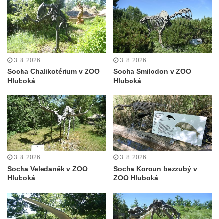
ZOO Dresden
Socha světce severně od Lužce nad
Vltavou
Pamětní kámen revitalizace Vltavy Vraňany
3. 8. 2026
3. 8. 2026
– Hořín u Lužce nad Vltavou
Socha Chalikotérium v ZOO
Socha Smilodon v ZOO
Strom svobody a památník 100 let republiky
Hluboká
Hluboká
a 30. výročí listopadu 1989 v Hrobčicích
Boží muka v parku před domem čp. 17 v
Hrobčicích
Sochy „Klaun a dívenka“ v parku v centru
Hrobčic
3. 8. 2026
3. 8. 2026
Socha svatého Antonína poustevníka v
Socha Veledaněk v ZOO
Socha Koroun bezzubý v
Mirošovicích
Hluboká
ZOO Hluboká
Socha vodníka u požární nádrže v
Mirošovicích
Socha býka před areálem firmy 2JCP v