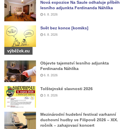
Českých Budějovicích
Nová expozice Na Saule odhaluje příběh
lesního adjunkta Ferdinanda Náhlíka
Socha svatého Václava u pramene v
6. 8. 2026
Semilech
Pamětní deska Tomáše Garrigue Masaryka
Svět bez konce [komiks]
na radnici v Českých Budějovicích
6. 8. 2026
Pamětní deska na biskupské rezidenci v
Českých Budějovicích
výběžek.eu
Pamětní deska Josefa Hloucha na
Objevte tajemství lesního adjunkta
biskupské rezidenci v Českých
Ferdinanda Náhlíka
Budějovicích
6. 8. 2026
Socha žáby u rybníčku na Náměstí v
Tolštejnské slavnosti 2026
Kamenném Újezdě
3. 8. 2026
Pamětní kámen družebních obcí Kamenný
Újezd a Krauchthal v parku na Náměstí v
Mezinárodní hudební festival varhanní
Kamenném Újezdě
duchovní hudby ve Filipově 2026 – XIX.
Socha na náměstí J. V. Kamarýta ve
ročník – zahajovací koncert