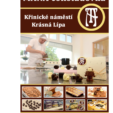
Pamětní deska Johanna Neumanna
severně od Tokáně
Obrázek svatého Huberta na buku svatého
Huberta
Obrázek svatého Jakuba na skále u cesty
východně od Srbské Kamenice
Busta Jana Amose Komenského na domě
čp. 37 v Račicích
Socha ležícího koně v Sadech
Československé armády v Teplicích
Socha Medvídě v Tierpark Chemnitz
Sochy Ležící žena v Tierpark Chemnitz
Sochy Ptáci v Tierpark Chemnitz
Socha Skupina jeřábů v Tierpark Chemnitz
Socha Panter v ZOO Leipzig