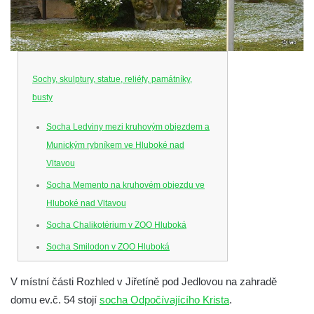
Sochy, skulptury, statue, reliéfy, památníky,
busty
Socha Ledviny mezi kruhovým objezdem a
Munickým rybníkem ve Hluboké nad
Vltavou
Socha Memento na kruhovém objezdu ve
Hluboké nad Vltavou
Socha Chalikotérium v ZOO Hluboká
Socha Smilodon v ZOO Hluboká
Socha Veledaněk v ZOO Hluboká
V místní části Rozhled v Jiřetíně pod Jedlovou na zahradě
Socha Koroun bezzubý v ZOO Hluboká
domu ev.č. 54 stojí
socha Odpočívajícího Krista
.
Socha Plejtvák obrovský v ZOO Hluboká