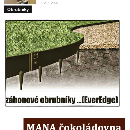
Velešíně
2. 8. 2026
Obrubniky
Pomník J. V. Kamarýta v Krumlovské ulici ve
Velešíně
Pamětní deska arcibiskupa Micara ve
vstupu do poutního místa Římov
Plastika Koule v Gutenbergově ulici v
Liberci
Pamětní deska Vojtěcha Kocmicha na
domě čp. 37 v ulici Betlém v Římově
Pomník na paměť zrušení roboty v Plavu
Socha vodníka v Plavu
Socha svatého Jana Nepomuckého v
Třebušíně
Pamětní deska Johanna Nepomuka
Fischera na domě čp. 5/16 na třídě 9.
května v Rumburku