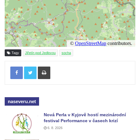
Budějovicích
Socha svatého Vincence Ferrerského na
nádvoří kláštera dominikánů v Českých
Budějovicích
Socha svatého Zachariáše na nádvoří
kláštera dominikánů v Českých
Tagy
Jiřetín pod Jedlovou
socha
Budějovicích
Socha svatého Josefa na nádvoří kláštera
Tisknout
dominikánů v Českých Budějovicích
Socha svaté Anny na nádvoří kláštera
dominikánů v Českých Budějovicích
Socha svatého Dominika na nádvoří
naseveru.net
kláštera dominikánů v Českých
Nová Perla v Kyjově hostí mezinárodní
Budějovicích
festival Performance v časech krizí
Sousoší Kalvárie před klášterem
6. 8. 2026
dominikánů u Piaristického náměstí v