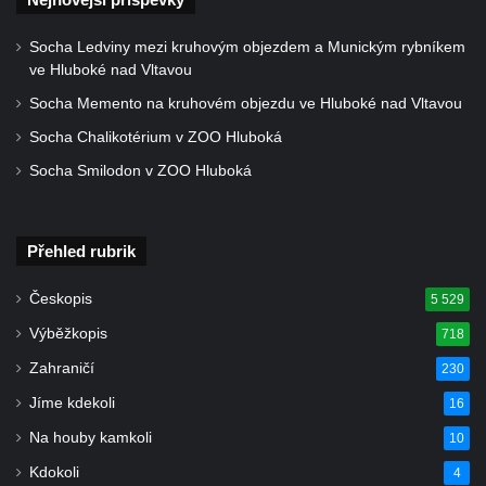
a svatého Jana Nepomuckého východně
Socha Ledviny mezi kruhovým objezdem a Munickým rybníkem
od Mezné
ve Hluboké nad Vltavou
Socha vodníka na trase naučné stezky v
Socha Memento na kruhovém objezdu ve Hluboké nad Vltavou
Srbské Kamenici
Socha Chalikotérium v ZOO Hluboká
Podstavec v zámecké zahradě v Duchcově
Socha Smilodon v ZOO Hluboká
Sousoší dětí u obecního úřadu v Janově
Socha Andromedé u pavilonu Reinerovy
fresky v Duchcově
Přehled rubrik
Socha Amfitrité u pavilonu Reinerovy fresky
Českopis
5 529
v Duchcově
Výběžkopis
718
Socha Flóry u pavilonu Reinerovy fresky v
Duchcově
Zahraničí
230
Socha Afrodité u pavilonu Reinerovy fresky
Jíme kdekoli
16
v Duchcově
Na houby kamkoli
10
Pamětní kámen rybníka Barbory v
Kdokoli
4