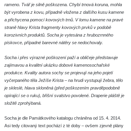
rameno. Tvář je silně poškozena. Chybí trnová koruna, mohla
čp. 69/1 v Českých Budějovicích
být vyrobena z kovu, případně vložena z dalšího kusu kamene
Socha Jana Valeria Jirsíka u Černé věže v
a přichycena pomocí kovových trnů. V lomu kamene na pravé
Českých Budějovicích
straně hlavy Krista fragmenty kovových prvků v podobě
Socha Krista klesajícího pod křížem u
korozivních produktů. Socha je vytesána z hrubozrnného
kostela svatého Mikuláše v Českých
pískovce, případné barevné nátěry se nedochovaly.
Budějovicích
Socha i přes výrazné poškození paží a obličeje představuje
Socha svatého Jana Nepomuckého u
zajímavou a kvalitní ukázku dobové kamenosochařské
kostela svaté Rodiny v Českých
produkce. Kvality autora sochy se projevují na jeho pojetí
Budějovicích
vyčerpaného těla Ježíše Krista – na hrudi vystupují žebra, tělo
Socha S tebou v parku na Senovážném
je skleslé, hlava skloněná (před poškozením pravděpodobně
náměstí v Českých Budějovicích
opírající se o ruku), břišní svalstvo povolené. Draperie pláště je
Socha Tornádo v parku na Senovážném
složitě zprohýbaná.
náměstí v Českých Budějovicích
Sousoší Humanoidi na Lannově třídě v
Socha je dle Památkového katalogu chráněna od 15. 4. 2014.
Českých Budějovicích
Asi tedy citovaný text pochází z té doby – ovšem zjevně plány