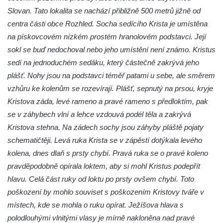
Socha Kozorožec horský v ZOO Hluboká
Slovan. Tato lokalita se nachází přibližně 500 metrů jižně od
Socha Včela v ZOO Hluboká
centra části obce Rozhled. Socha sedícího Krista je umístěna
na pískovcovém nízkém prostém hranolovém podstavci. Její
Socha Housenka v ZOO Hluboká
sokl se buď nedochoval nebo jeho umístění není známo. Kristus
Socha Nosorožík v ZOO Hluboká
sedí na jednoduchém sedáku, který částečně zakrývá jeho
Socha Rosomák v ZOO Hluboká
plášť. Nohy jsou na podstavci téměř patami u sebe, ale směrem
Socha Beruška v ZOO Hluboká
vzhůru ke kolenům se rozevírají. Plášť, sepnutý na prsou, kryje
Socha Vážka v ZOO Hluboká
Kristova záda, levé rameno a pravé rameno s předloktím, pak
se v záhybech vlní a lehce vzdouvá podél těla a zakrývá
Socha Volavka v ZOO Hluboká
Kristova stehna. Na zádech sochy jsou záhyby pláště pojaty
Flamingo trůn v ZOO Hluboká
schematičtěji. Levá ruka Krista se v zápěstí dotýkala levého
Lavička Kůň Převalského v ZOO Hluboká
kolena, dnes dlaň s prsty chybí. Pravá ruka se o pravé koleno
Lysá nad Labem, barokní město Šporkovo
pravděpodobně opírala loktem, aby si mohl Kristus podepřít
Socha Opičákovník v ZOO Hluboká
hlavu. Celá část ruky od loktu po prsty ovšem chybí. Toto
poškození by mohlo souviset s poškozením Kristovy tváře v
Socha Roháč v ZOO Hluboká
místech, kde se mohla o ruku opírat. Ježíšova hlava s
Socha Mystik v ZOO Hluboká
polodlouhými vlnitými vlasy je mírně nakloněna nad pravé
Reliéf Rodina a práce na budově záložny