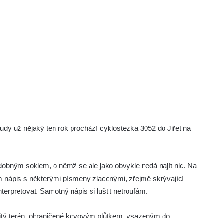
kudy už nějaký ten rok prochází cyklostezka 3052 do Jiřetína
obným soklem, o němž se ale jako obvykle nedá najít nic. Na
 nápis s některými písmeny zlacenými, zřejmě skrývající
terpretovat. Samotný nápis si luštit netroufám.
žitý terén, ohraničené kovovým plůtkem, vsazeným do