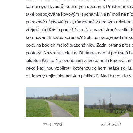
kamenných kvádrů, sepnutých sponami. Prostor mezi z
Kříž u kostela svatého Václava ve Velešíně
také pospojována kovovými sponami. Na ní stojí na níz
Kříž u brány na hřbitov ve Velešíně
pavézové nápisové pole, rámované zlaceným reliéfem. N
Kříž na zahradě domu čp. 127 v Římově
zřejmě pád Krista pod křížem. Na pravé straně sedící
Kříž u fary v Římově
korunování trnovou korunou? Sokl pokračuje nad římso
pole, na bocích mělké prázdné niky. Zadní strana přes o
Kříž u lípy Jana Gurreho v Římově
postavy. Na vrchu soklu další římsa, nad ní projmutá 
Boží muka u hřbitova v Římově
siluetou Krista. Na ozdobném závěsu malá kovová lam
Centrální kříž hřbitova v Římově
několikadílnou vzpěrou, kotvenou do horní etáže soklu.
Kříž na návsi v Dolním Třeboníně
ozdobeny trojicí plechových pětilístků. Nad hlavou Kris
Kříž poblíž domu čp. 169 v Plavu
Kříž na návsi v Plavu
Boží muka v Plavu
Kříž u Obrázku severovýchodně od
Práchně
22. 4. 2023
22. 4. 2023
Kříž na rozcestí u domu čp. 283 v Dolním