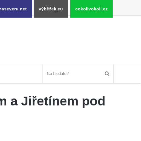
naseveru.net
výběžek.eu
cokolivokoli.cz
m a Jiřetínem pod