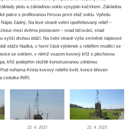
áklady plotu a základnou soklu vysypán kačírkem. Základna
ké patce s profilovanou římsou první etáž soklu. Vpředu
ápis žádný. Na levé straně velmi opotřebovaný reliéf –
 Kristus mezi dvěma postavami – snad bičování, snad
u vyšší druhou etáží. Na čelní straně výše zmíněné nápisové
bě etáže hladká, v horní části výklenek s reliéfem modlící se
hlavice se soklem, v němž vsazen kovový kříž s plechovou
pa, kříž podepřen složitě konstruovanou zdobnou
 Pod nohama Krista kovový reliéfní květ, konce břeven
ta cedulka INRI.
22. 4. 2023
22. 4. 2023