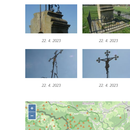
Kříž v centru Liběšic
Kříž na návsi v Chouči
Boží muka na rozcestí východně od Chouče
Kříž na návsi v Lužici
Kříž na návsi v Dobrčicích
22. 4. 2023
22. 4. 2023
Kříž u domu čp. 3 v Chrámcích
Kříž u polní cesty severozápadně od Kozel
Údajný kříž na návsi v Kozlech
Centrální kříž hřbitova v Kozlech
Kříž východně od Oparna u cesty na Lovoš
22. 4. 2023
22. 4. 2023
Pamětní kříž na Lovoši
Kříž na rozcestí u domu čp. 49 ve Svojkově
Centrální kříž bývalého hřbitova v Horním
Chlumu
Kříž jižně od Prysku