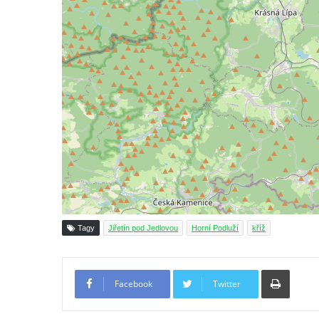
Boží muka svatého Floriána v Mezné
Neugebauerův kříž východně od Sloupu v
Čechách
Kříž u kostela Zvěstování Panny Marie v
Duchcově
Údajný kříž před kostelem svatých Petra a
Pavla v Jeníkově
Kříž na návsi v Jeníkově
Kříž na křižovatce v Teplické ulici v Lahošti
Kříž U Pěti lip na pastvině severovýchodně
od Mikulášovic
Tagy
Jiřetín pod Jedlovou
Horní Podluží
kříž
Kříž na rozcestí u domu čp. 123 v
Mikulášovicích
Tiskno
Facebook
Twitter
Wäberův kříž v zahradě domu čp. 184 v
Mikulášovicích