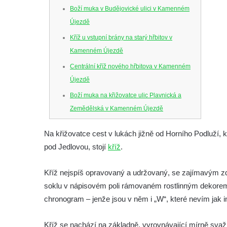
Boží muka v Budějovické ulici v Kamenném
Újezdě
Kříž u vstupní brány na starý hřbitov v
Kamenném Újezdě
Centrální kříž nového hřbitova v Kamenném
Újezdě
Boží muka na křižovatce ulic Plavnická a
Zemědělská v Kamenném Újezdě
Kříž na křižovatce ulic 5. května a Nádražní
Na křižovatce cest v lukách jižně od Horního Podluží, 
v Kamenném Újezdě
pod Jedlovou, stojí
kříž
.
Kříž na křižovatce ulic 5. května a Dělnická
v Kamenném Újezdě
Kříž nejspíš opravovaný a udržovaný, se zajímavým zd
Kříž v Dělnické ulici v Kamenném Újezdě
soklu v nápisovém poli rámovaném rostlinným dekorem
Boží muka na křižovatce ulic Latrán a K
chronogram – jenže jsou v něm i „W“, které nevím jak in
Malší ve Velešíně
Kříž se nachází na základně, vyrovnávající mírně sva
Centrální kříž hřbitova ve Velešíně