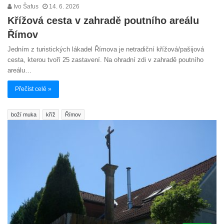
Ivo Šafus
14. 6. 2026
Křížová cesta v zahradě poutního areálu
Římov
Jedním z turistických lákadel Římova je netradiční křížová/pašijová
cesta, kterou tvoří 25 zastavení. Na ohradní zdi v zahradě poutního
areálu…
Přečíst celé »
boží muka
kříž
Římov