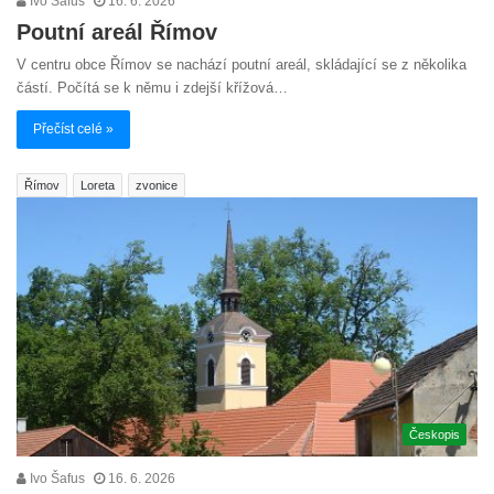
Ivo Šafus
16. 6. 2026
Poutní areál Římov
V centru obce Římov se nachází poutní areál, skládající se z několika
částí. Počítá se k němu i zdejší křížová…
Přečíst celé »
Římov
Loreta
zvonice
Českopis
Ivo Šafus
16. 6. 2026