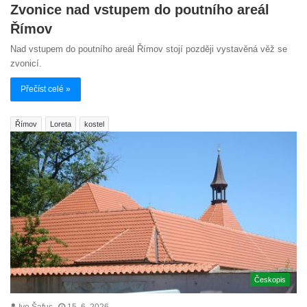
Zvonice nad vstupem do poutního areál
Římov
Nad vstupem do poutního areál Římov stojí později vystavěná věž se
zvonicí.
Přečíst celé »
Římov
Loreta
kostel
Českopis