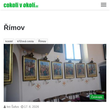
Římov
kostel
křížová cesta
Římov
Českopis
Ivo Šafus
17. 6. 2026