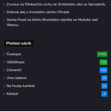
Zvonice na Pěnkavčím vrchu ve Vrchlického ulici ve Varnsdorfu
Dubová alej u loveckého zámku Ohrada
Socha Posel na břehu Munického rybníka ve Hluboké nad
Vltavou
Přehled rubrik
Českopis
5 532
Výběžkopis
719
Zahraničí
230
Jíme kdekoli
16
Na houby kamkoli
10
Kdokoli
4