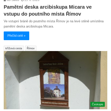
Pamětní deska arcibiskupa Micara ve
vstupu do poutního místa Římov
Ve vstupní bráně do poutního místa Římov je na levé stěně umístěna
pamětní deska arcibiskupa Micara.
Přečíst celé »
křížová cesta
Římov
Českopis