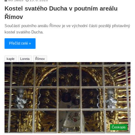
Ivo Šafus
15. 6. 2026
Kostel svatého Ducha v poutním areálu
Římov
Součástí poutního areálu Římov je ve východní části později přistavěný
kostel svatého Ducha.
Přečíst celé »
kaple
Loreta
Římov
Českopis