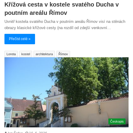
Křížová cesta v kostele svatého Ducha v
poutním areálu Římov
Uvnitř kostela svatého Ducha v poutním areálu Římov visí na stěnách
obrazy klasické křížové cesty (na rozdíl od zdejší venkovní…
Přečíst celé »
Loreta
kostel
architektura
Římov
Českopis