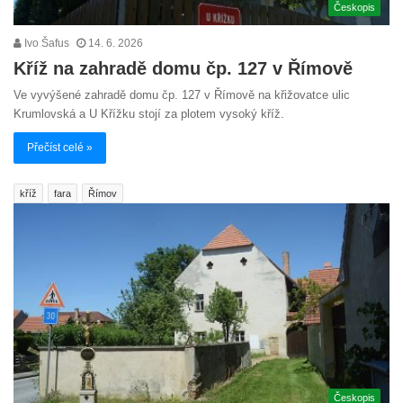
Českopis
Ivo Šafus
14. 6. 2026
Kříž na zahradě domu čp. 127 v Římově
Ve vyvýšené zahradě domu čp. 127 v Římově na křižovatce ulic
Krumlovská a U Křížku stojí za plotem vysoký kříž.
Přečíst celé »
kříž
fara
Římov
Českopis