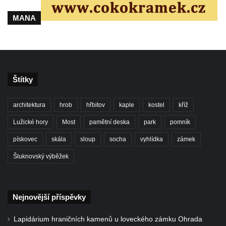
MANA
Štítky
architektura
hrob
hřbitov
kaple
kostel
kříž
Lužické hory
Most
pamětní deska
park
pomník
pískovec
skála
sloup
socha
vyhlídka
zámek
Šluknovský výběžek
Nejnovější příspěvky
Lapidárium hraničních kamenů u loveckého zámku Ohrada