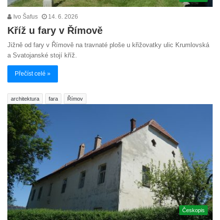
Ivo Šafus
14. 6. 2026
Kříž u fary v Římově
Jižně od fary v Římově na travnaté ploše u křižovatky ulic Krumlovská
a Svatojanské stojí kříž.
Přečíst celé »
architektura
fara
Římov
Českopis