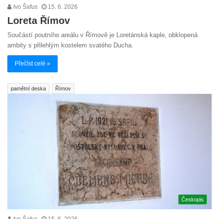
Ivo Šafus
15. 6. 2026
Loreta Římov
Součástí poutního areálu v Římově je Loretánská kaple, obklopená
ambity s přilehlým kostelem svatého Ducha.
Přečíst celé »
pamětní deska
Římov
Českopis
Ivo Šafus
15. 6. 2026