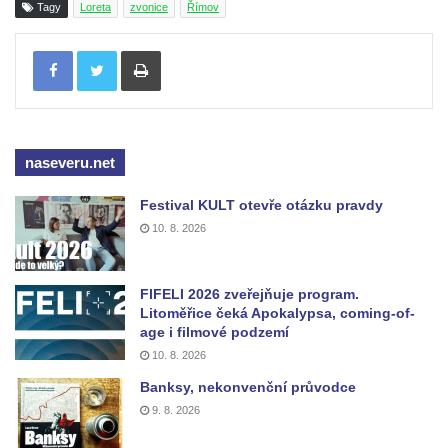
Tagy
Loreta
zvonice
Římov
Zvonička u polní cesty pod Pastevním
Tisknout
vrchem u Růžové
Velká zvonice v Rakovníku
Zvonice kostela svaté Kateřiny
Alexandrijské ve Velvarech
naseveru.net
Zvonice v Tupadlech
Festival KULT otevře otázku pravdy
Zvonice v Chrastné
10. 8. 2026
Zvonice u kostela svatých Petra a Pavla v
Růžové
FIFELI 2026 zveřejňuje program.
Zvonice u sochy svatého Jana
Litoměřice čeká Apokalypsa, coming-of-
Nepomuckého na rozcestí u domu čp. 249 v
age i filmové podzemí
Rozhledu (Jiřetín pod Jedlovou)
10. 8. 2026
Zvonice kostela svatého Vojtěcha v ulici
Banksy, nekonvenční průvodce
Křížová v Litoměřicích
9. 8. 2026
Zvonice Račice