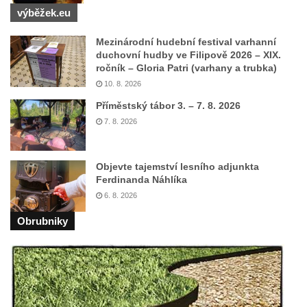
výběžek.eu
Zvonice u kostela Matky Boží v Lounech
Zvonice Merboltice
Mezinárodní hudební festival varhanní
duchovní hudby ve Filipově 2026 – XIX.
Zvonice v Klapém
ročník – Gloria Patri (varhany a trubka)
Zvonice u kostela svatého Václava v
10. 8. 2026
Dlažkovicích
Příměstský tábor 3. – 7. 8. 2026
Zvonice v zámeckém parku ve Svojkově
7. 8. 2026
Zvonice u kostela svatých Petra a Pavla v
Sutomi
Objevte tajemství lesního adjunkta
Zvonice na hřbitově v Třebenicích
Ferdinanda Náhlíka
6. 8. 2026
Zvonice u kostela svaté Barbory u Zahrádek
Zvonice na hřbitově v Jestřebí
Obrubniky
Zvonice u starého židovského hřbitova v
Roudnici nad Labem
Zvonice v Rovném pod Řípem
Zvonice Polesí