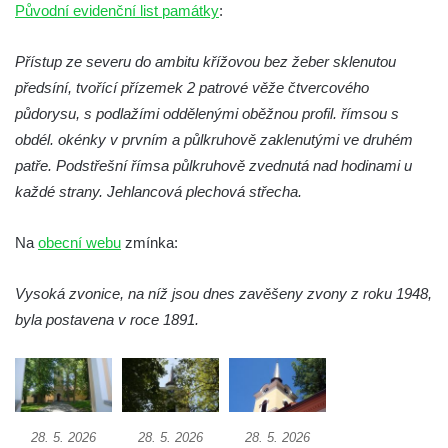
Původní evidenční list památky
:
Zvonice u kostela svatého Kryštofa v
Kryštofově Údolí
Přístup ze severu do ambitu křížovou bez žeber sklenutou
Zvonice na hřbitově u kostela svatého Jiljí v
předsíní, tvořící přízemek 2 patrové věže čtvercového
Ředhošti
půdorysu, s podlažími oddělenými oběžnou profil. římsou s
obdél. okénky v prvním a půlkruhově zaklenutými ve druhém
Zvonička v Mlčechvostech
patře. Podstřešní římsa půlkruhově zvednutá nad hodinami u
Zvonice na fontáně v atriu magistrátu v Ústí
každé strany. Jehlancová plechová střecha.
nad Labem
Zvonice v Petrovicích
Na
obecní webu
zmínka:
Zvonice u kostela svatých Petra a Pavla v
Horním Prysku
Vysoká zvonice, na níž jsou dnes zavěšeny zvony z roku 1948,
Zvonice na Dědkově odpočinku u Naděje
byla postavena v roce 1891.
Zvonice u kostela svaté Ludmily v Mělníku
Kamenná zvonice na zahradě domu ev.č.
54 v Jiřetíně pod Jedlovou
Zvonice v Pytlíkově
28. 5. 2026
28. 5. 2026
28. 5. 2026