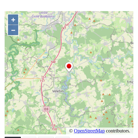
Zvonice u kostela svatého Valentina v
Novosedlicích
Zvonice Svaté rodiny v Přítkově
Zvonice u kostela Nanebevzetí Panny
Marie v Krupce
Zvonice u kostela svaté Kateřiny
Alexandrijské severně od Libotenic
Zvonice u kostela svatého Mikuláše v
Lounkách
Zvonice na břehu Ohře v Košticích
Husova zvonice na Tyršově náměstí v
Lenešicích
Zvonice u kostela Narození svatého Jana
Křtitele na hřbitově v Zeměchách
Zvonice u mostu přes Lužničku v Dolním
Podluží