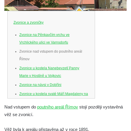
Zvonice a zvoničky
Zvonice na Pěnkavčím vrchu ve
Vrchlického ulici ve Varnsdorfu
Zvonice nad vstupem do poutního areál
Římov
Zvonice u kostela Nanebevzetí Panny
Marie v Hostíně u Vojkovic
Zvonice na návsi v Dobříni
Zvonice u kostela svaté Máří Magdaleny na
hradě Krasíkov
Nad vstupem do
poutního areál Římov
stojí později vystavěná
Zvonička na rozcestí k chatě Jiráskovy
věž se zvonicí.
Skály v obci Skály u Teplic nad Metují
Zvonička na zahradě u domu čp. 26 v obci
Věž byla k areálu přistavěna až v roce 1891.