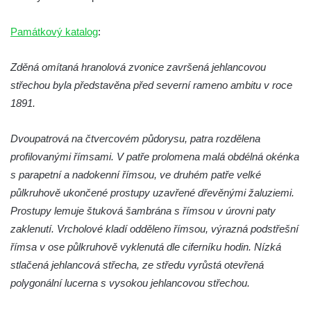
Skály u Teplic nad Metují
Památkový katalog
Zvonice v parku v ulici Husova v Benešově
:
nad Ploučnicí
Zděná omítaná hranolová zvonice završená jehlancovou
Zvonice v parku v Krkonošské ulici v Desné
střechou byla představěna před severní rameno ambitu v roce
Zvonice u kostela svatého Jakuba v
1891.
Cítolibech
Zvonice církve československé husitské na
Dvoupatrová na čtvercovém půdorysu, patra rozdělena
návsi ve Veltěži
profilovanými římsami. V patře prolomena malá obdélná okénka
Dřevěná zvonička před domem čp. 109 v
s parapetní a nadokenní římsou, ve druhém patře velké
Hřivicích
půlkruhově ukončené prostupy uzavřené dřevěnými žaluziemi.
Prostupy lemuje štuková šambrána s římsou v úrovni paty
Zvonice církve československé husitské v
zaklenutí. Vrcholové kladí odděleno římsou, výrazná podstřešní
Hřivicích
římsa v ose půlkruhově vyklenutá dle ciferníku hodin. Nízká
Zvonice u kostela svatého Jakuba v
stlačená jehlancová střecha, ze středu vyrůstá otevřená
Hřivicích
polygonální lucerna s vysokou jehlancovou střechou.
Zvonička před kostelem Narození Panny
Marie v Libochovanech