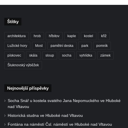
Štítky
architektura
hrob
hřbitov
kaple
kostel
kříž
Lužické hory
Most
pamětní deska
park
pomník
pískovec
skála
sloup
socha
vyhlídka
zámek
Šluknovský výběžek
Nejnovější příspěvky
Socha Snář u kostela svatého Jana Nepomuckého ve Hluboké
nad Vltavou
Historická studna ve Hluboké nad Vltavou
Fontána na náměstí Čsl. náměstí ve Hluboké nad Vltavou