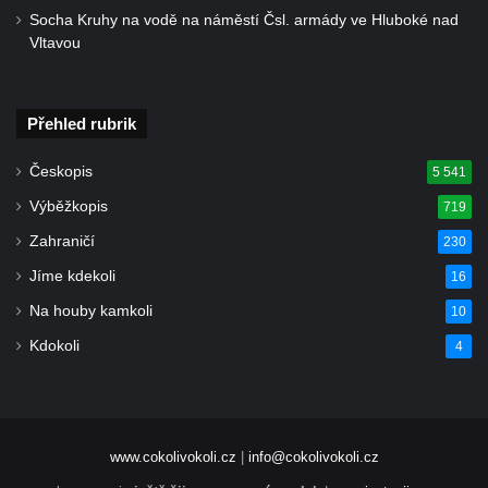
Socha Kruhy na vodě na náměstí Čsl. armády ve Hluboké nad
Vltavou
Přehled rubrik
Českopis
5 541
Výběžkopis
719
Zahraničí
230
Jíme kdekoli
16
Na houby kamkoli
10
Kdokoli
4
www.cokolivokoli.cz
|
info@cokolivokoli.cz