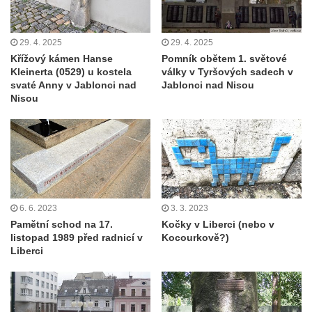
29. 4. 2025
29. 4. 2025
Křížový kámen Hanse
Pomník obětem 1. světové
Kleinerta (0529) u kostela
války v Tyršových sadech v
svaté Anny v Jablonci nad
Jablonci nad Nisou
Nisou
6. 6. 2023
3. 3. 2023
Pamětní schod na 17.
Kočky v Liberci (nebo v
listopad 1989 před radnicí v
Kocourkově?)
Liberci