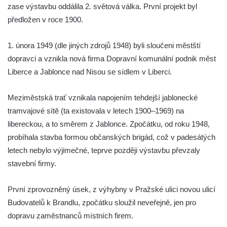
zase výstavbu oddálila 2. světová válka. První projekt byl
předložen v roce 1900.
1. února 1949 (dle jiných zdrojů 1948) byli sloučeni městští
dopravci a vznikla nová firma Dopravní komunální podnik měst
Liberce a Jablonce nad Nisou se sídlem v Liberci.
Meziměstská trať vznikala napojením tehdejší jablonecké
tramvajové sítě (ta existovala v letech 1900–1969) na
libereckou, a to směrem z Jablonce. Zpočátku, od roku 1948,
probíhala stavba formou občanských brigád, což v padesátých
letech nebylo výjimečné, teprve později výstavbu převzaly
stavební firmy.
První zprovozněný úsek, z výhybny v Pražské ulici novou ulicí
Budovatelů k Brandlu, zpočátku sloužil neveřejně, jen pro
dopravu zaměstnanců místních firem.