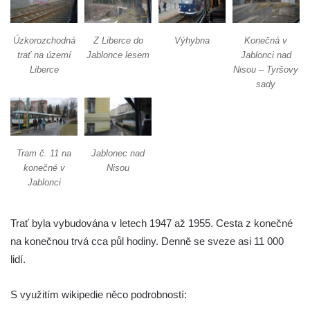
Úzkorozchodná
Z Liberce do
Výhybna
Konečná v
trať na území
Jablonce lesem
Jablonci nad
Liberce
Nisou – Tyršovy
sady
Tram č. 11 na
Jablonec nad
konečné v
Nisou
Jablonci
Trať byla vybudována v letech 1947 až 1955. Cesta z konečné
na konečnou trvá cca půl hodiny. Denně se sveze asi 11 000
lidí.
S využitím wikipedie něco podrobností: