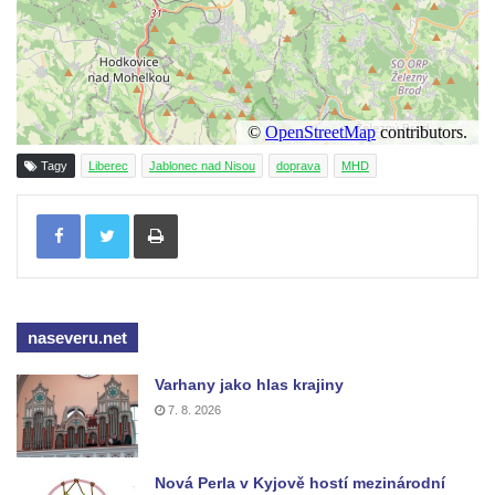
Tagy
Liberec
Jablonec nad Nisou
doprava
MHD
Tisknout
naseveru.net
Varhany jako hlas krajiny
7. 8. 2026
Nová Perla v Kyjově hostí mezinárodní