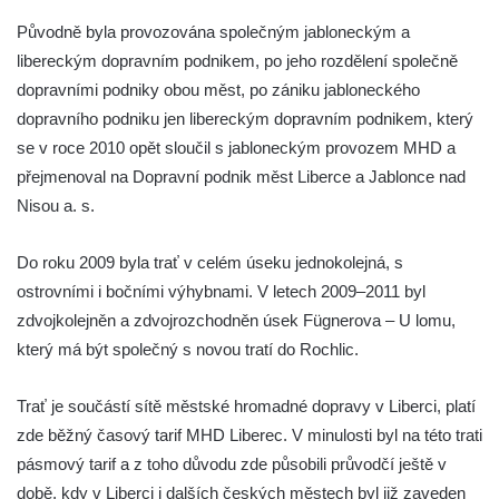
Původně byla provozována společným jabloneckým a
libereckým dopravním podnikem, po jeho rozdělení společně
dopravními podniky obou měst, po zániku jabloneckého
dopravního podniku jen libereckým dopravním podnikem, který
se v roce 2010 opět sloučil s jabloneckým provozem MHD a
přejmenoval na Dopravní podnik měst Liberce a Jablonce nad
Nisou a. s.
Do roku 2009 byla trať v celém úseku jednokolejná, s
ostrovními i bočními výhybnami. V letech 2009–2011 byl
zdvojkolejněn a zdvojrozchodněn úsek Fügnerova – U lomu,
který má být společný s novou tratí do Rochlic.
Trať je součástí sítě městské hromadné dopravy v Liberci, platí
zde běžný časový tarif MHD Liberec. V minulosti byl na této trati
pásmový tarif a z toho důvodu zde působili průvodčí ještě v
době, kdy v Liberci i dalších českých městech byl již zaveden