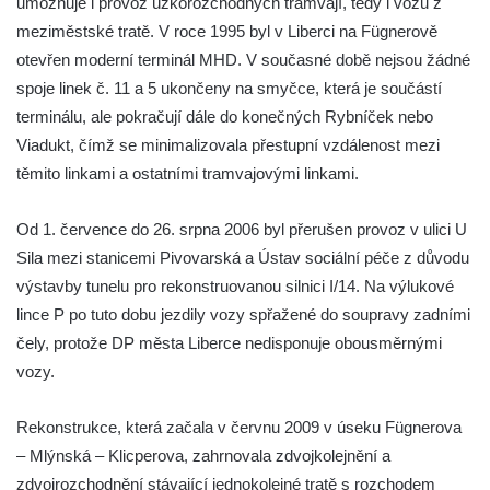
umožňuje i provoz úzkorozchodných tramvají, tedy i vozů z
meziměstské tratě. V roce 1995 byl v Liberci na Fügnerově
otevřen moderní terminál MHD. V současné době nejsou žádné
spoje linek č. 11 a 5 ukončeny na smyčce, která je součástí
terminálu, ale pokračují dále do konečných Rybníček nebo
Viadukt, čímž se minimalizovala přestupní vzdálenost mezi
těmito linkami a ostatními tramvajovými linkami.
Od 1. července do 26. srpna 2006 byl přerušen provoz v ulici U
Sila mezi stanicemi Pivovarská a Ústav sociální péče z důvodu
výstavby tunelu pro rekonstruovanou silnici I/14. Na výlukové
lince P po tuto dobu jezdily vozy spřažené do soupravy zadními
čely, protože DP města Liberce nedisponuje obousměrnými
vozy.
Rekonstrukce, která začala v červnu 2009 v úseku Fügnerova
– Mlýnská – Klicperova, zahrnovala zdvojkolejnění a
zdvojrozchodnění stávající jednokolejné tratě s rozchodem