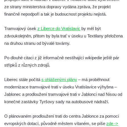
ze strany ministerstva dopravy vydána zpráva, že projekt
finančně nepodpoří a tak je budoucnost projektu nejistá.
Tramvajový úsek
z Liberce do Vratislavic
by měl být
zdvoukolejněn, přitom by byla trať v úseku u Textilany přeložena
na druhou stranu od bývalé továrny.
Po dlouhé citaci z již informačně nestíhající wikipedie ještě pár
střípků z různých zdrojů.
Liberec stále počítá
s ohlášenými plány
– má proběhnout
modernizace tramvajové trati v úseku Vratislavice výhybna –
Jablonec a prodloužení tramvajové trati v Jablonci nad Nisou od
konečné zastávky Tyršovy sady na autobusové nádraží.
O plánovaném prodloužení trati do centra Jablonce za pomoci
evropských dotací, původně městem vítaném, se píše
zde ->