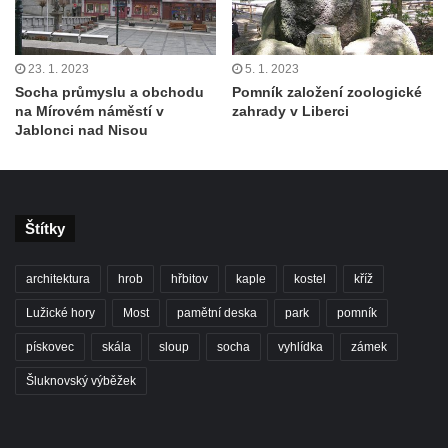
23. 1. 2023
5. 1. 2023
Socha průmyslu a obchodu
Pomník založení zoologické
na Mírovém náměstí v
zahrady v Liberci
Jablonci nad Nisou
Štítky
architektura
hrob
hřbitov
kaple
kostel
kříž
Lužické hory
Most
pamětní deska
park
pomník
pískovec
skála
sloup
socha
vyhlídka
zámek
Šluknovský výběžek