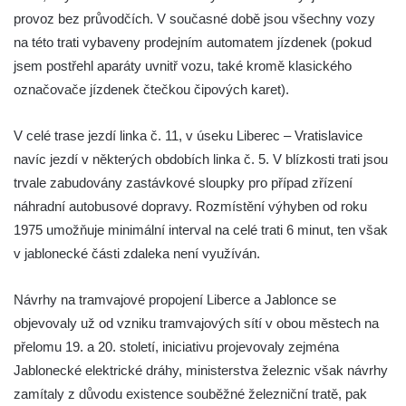
provoz bez průvodčích. V současné době jsou všechny vozy
na této trati vybaveny prodejním automatem jízdenek (pokud
jsem postřehl aparáty uvnitř vozu, také kromě klasického
označovače jízdenek čtečkou čipových karet).
V celé trase jezdí linka č. 11, v úseku Liberec – Vratislavice
navíc jezdí v některých obdobích linka č. 5. V blízkosti trati jsou
trvale zabudovány zastávkové sloupky pro případ zřízení
náhradní autobusové dopravy. Rozmístění výhyben od roku
1975 umožňuje minimální interval na celé trati 6 minut, ten však
v jablonecké části zdaleka není využíván.
Návrhy na tramvajové propojení Liberce a Jablonce se
objevovaly už od vzniku tramvajových sítí v obou městech na
přelomu 19. a 20. století, iniciativu projevovaly zejména
Jablonecké elektrické dráhy, ministerstva železnic však návrhy
zamítaly z důvodu existence souběžné železniční tratě, pak