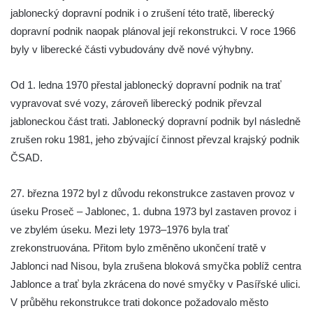
jablonecký dopravní podnik i o zrušení této tratě, liberecký
dopravní podnik naopak plánoval její rekonstrukci. V roce 1966
byly v liberecké části vybudovány dvě nové výhybny.
Od 1. ledna 1970 přestal jablonecký dopravní podnik na trať
vypravovat své vozy, zároveň liberecký podnik převzal
jabloneckou část trati. Jablonecký dopravní podnik byl následně
zrušen roku 1981, jeho zbývající činnost převzal krajský podnik
ČSAD.
27. března 1972 byl z důvodu rekonstrukce zastaven provoz v
úseku Proseč – Jablonec, 1. dubna 1973 byl zastaven provoz i
ve zbylém úseku. Mezi lety 1973–1976 byla trať
zrekonstruována. Přitom bylo změněno ukončení tratě v
Jablonci nad Nisou, byla zrušena bloková smyčka poblíž centra
Jablonce a trať byla zkrácena do nové smyčky v Pasířské ulici.
V průběhu rekonstrukce trati dokonce požadovalo město