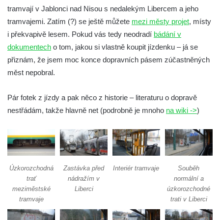
tramvají v Jablonci nad Nisou s nedalekým Libercem a jeho
tramvajemi. Zatím (?) se ještě můžete
mezi městy projet
, místy
i překvapivě lesem. Pokud vás tedy neodradí
bádání v
dokumentech
o tom, jakou si vlastně koupit jízdenku – já se
přiznám, že jsem moc konce dopravních pásem zúčastněných
měst nepobral.
Pár fotek z jízdy a pak něco z historie – literaturu o dopravě
nestřádám, takže hlavně net (podrobně je mnoho
na wiki ->
)
Úzkorozchodná
Zastávka před
Interiér tramvaje
Souběh
trať
nádražím v
normální a
meziměstské
Liberci
úzkorozchodné
tramvaje
trati v Liberci