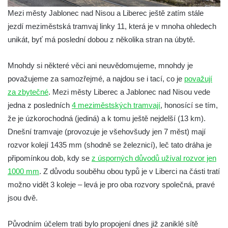
Mezi městy Jablonec nad Nisou a Liberec ještě zatím stále
jezdí meziměstská tramvaj linky 11, která je v mnoha ohledech
unikát, byť má poslední dobou z několika stran na úbytě.
Mnohdy si některé věci ani neuvědomujeme, mnohdy je
považujeme za samozřejmé, a najdou se i tací, co je
považují
za zbytečné
. Mezi městy Liberec a Jablonec nad Nisou vede
jedna z posledních
4 meziměstských tramvají
, honosící se tím,
že je úzkorochodná (jediná) a k tomu ještě nejdelší (13 km).
Dnešní tramvaje (provozuje je všehovšudy jen 7 měst) mají
rozvor kolejí 1435 mm (shodně se železnicí), leč tato dráha je
připomínkou dob, kdy se
z úsporných důvodů užíval rozvor jen
1000 mm
. Z důvodu souběhu obou typů je v Liberci na části tratí
možno vidět 3 koleje – levá je pro oba rozvory společná, pravé
jsou dvě.
Původním účelem trati bylo propojení dnes již zaniklé sítě