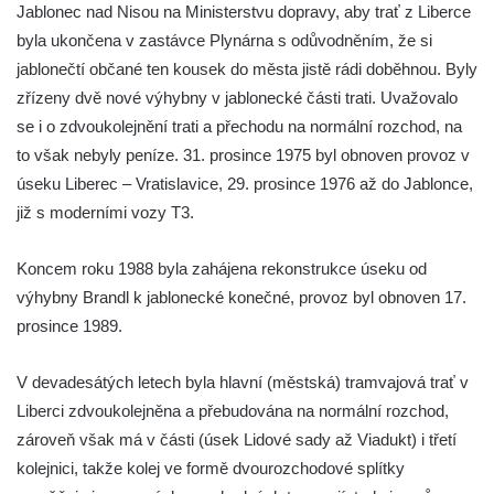
Jablonec nad Nisou na Ministerstvu dopravy, aby trať z Liberce
byla ukončena v zastávce Plynárna s odůvodněním, že si
jablonečtí občané ten kousek do města jistě rádi doběhnou. Byly
zřízeny dvě nové výhybny v jablonecké části trati. Uvažovalo
se i o zdvoukolejnění trati a přechodu na normální rozchod, na
to však nebyly peníze. 31. prosince 1975 byl obnoven provoz v
úseku Liberec – Vratislavice, 29. prosince 1976 až do Jablonce,
již s moderními vozy T3.
Koncem roku 1988 byla zahájena rekonstrukce úseku od
výhybny Brandl k jablonecké konečné, provoz byl obnoven 17.
prosince 1989.
V devadesátých letech byla hlavní (městská) tramvajová trať v
Liberci zdvoukolejněna a přebudována na normální rozchod,
zároveň však má v části (úsek Lidové sady až Viadukt) i třetí
kolejnici, takže kolej ve formě dvourozchodové splítky