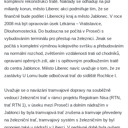
komplexní rekonstrukci tratě. Náklady se odhadují na půl
miliardy korun, město Liberec akci podmiňuje tím, že se
finančně bude podílet i Liberecký kraj a město Jablonec. V roce
2008 má být opravován úsek Lékárna – Vratislavice,
Dlouhomostecká. Do budoucna se počítá v Proseči s
vybudováním terminálu pro přestup na železnici. Jinak se
počítá s kompletní výměnou kolejového svršku a přebudováním
na normální rozchod, zvětšením vzdálenosti trati od chodníků,
opravami opěrných zdí, ale i s opětovným prodloužením tratě
do centra Jablonce. Město Liberec navíc uvažuje o tom, že ze
zastávky U Lomu bude odbočovat trať do sídliště Rochlice I.
Uvažuje se o navázání tramvajové dopravy na souběžně
vedoucí železniční trať v rámci projektu Regiotram Nisa (RTN,
trať RTN 1), v úseku mezi Prosečí a dolním nádražím v
Jablonci by byla tramvajová trať zrušena a tramvaje převedeny
na železniční trať, tramvajový systém s železničním by byl
propojen také u nádraží v Liberci. V nedávné době byla ovšem