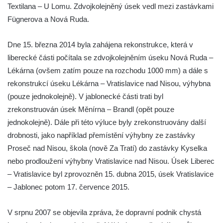
Textilana – U Lomu. Zdvojkolejněný úsek vedl mezi zastávkami
Fügnerova a Nová Ruda.
Dne 15. března 2014 byla zahájena rekonstrukce, která v
liberecké části počítala se zdvojkolejněním úseku Nová Ruda –
Lékárna (ovšem zatím pouze na rozchodu 1000 mm) a dále s
rekonstrukcí úseku Lékárna – Vratislavice nad Nisou, výhybna
(pouze jednokolejně). V jablonecké části trati byl
zrekonstruován úsek Měnírna – Brandl (opět pouze
jednokolejně). Dále při této výluce byly zrekonstruovány další
drobnosti, jako například přemístění výhybny ze zastávky
Proseč nad Nisou, škola (nově Za Tratí) do zastávky Kyselka
nebo prodloužení výhybny Vratislavice nad Nisou. Úsek Liberec
– Vratislavice byl zprovozněn 15. dubna 2015, úsek Vratislavice
– Jablonec potom 17. července 2015.
V srpnu 2007 se objevila zpráva, že dopravní podnik chystá