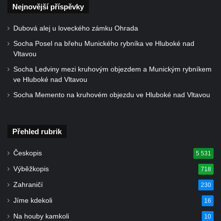
Nejnovější příspěvky
Dubová alej u loveckého zámku Ohrada
Socha Posel na břehu Munického rybníka ve Hluboké nad
Vltavou
Socha Ledviny mezi kruhovým objezdem a Munickým rybníkem
ve Hluboké nad Vltavou
Socha Memento na kruhovém objezdu ve Hluboké nad Vltavou
Přehled rubrik
Českopis
5 531
Výběžkopis
718
Zahraničí
230
Jíme kdekoli
16
Na houby kamkoli
10