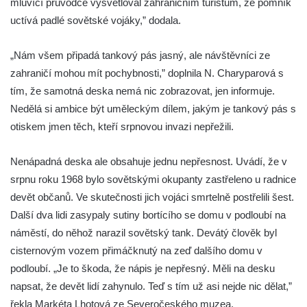
mluvící průvodce vysvětloval zahraničním turistům, že pomník
Pomník vojákům Rudé armády na hřbitově
uctívá padlé sovětské vojáky,” dodala.
v Lužci nad Vltavou
Pomník Ladislava Sedláčka a Karla Pelce u
„Nám všem připadá tankový pás jasný, ale návštěvníci ze
silnice severně od Lužce nad Vltavou
zahraničí mohou mít pochybnosti,” doplnila N. Charyparová s
Kenotaf Alfeda Harnische na hřbitově v
tím, že samotná deska nemá nic zobrazovat, jen informuje.
Hrobčicích
Nedělá si ambice být uměleckým dílem, jakým je tankový pás s
Pomník obětem válek v Hrobčicích
otiskem jmen těch, kteří srpnovou invazi nepřežili.
Pomník obětem válek v Mirošovicích
Nenápadná deska ale obsahuje jednu nepřesnost. Uvádí, že v
Hrob vojáků Rudé armády na hřbitově v
srpnu roku 1968 bylo sovětskými okupanty zastřeleno u radnice
Račicích
devět občanů. Ve skutečnosti jich vojáci smrtelně postřelili šest.
Hrob Jiřího Dovhomilji na hřbitově v
Další dva lidi zasypaly sutiny bortícího se domu v podloubí na
Račicích
náměstí, do něhož narazil sovětský tank. Devátý člověk byl
Hrob Antonína Medáčka na hřbitově v
cisternovým vozem přimáčknutý na zeď dalšího domu v
Račicích
podloubí. „Je to škoda, že nápis je nepřesný. Měli na desku
Hrob Josefa Moravce a Miroslava Moravce
napsat, že devět lidí zahynulo. Teď s tím už asi nejde nic dělat,”
na hřbitově v Dobříni
řekla Markéta Lhotová ze Severočeského muzea.