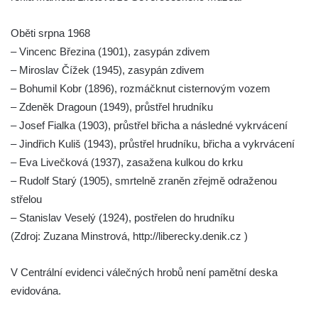
Pomník obětem válek na hřbitově v Dobříni
Oběti srpna 1968
Pomník obětem 1. světové války v Lužici
– Vincenc Březina (1901), zasypán zdivem
Kenotaf Josefa Matese na hřbitově v Lužici
– Miroslav Čížek (1945), zasypán zdivem
Pamětní deska Giuseppe Capella na
– Bohumil Kobr (1896), rozmáčknut cisternovým vozem
hřbitově v Lužici
– Zdeněk Dragoun (1949), průstřel hrudníku
Kenotaf Emila Miksche na hřbitově v Lužici
– Josef Fialka (1903), průstřel břicha a následné vykrvácení
Kenotaf Antonína Krause na hřbitově v
– Jindřich Kuliš (1943), průstřel hrudníku, břicha a vykrvácení
Lužici
– Eva Livečková (1937), zasažena kulkou do krku
– Rudolf Starý (1905), smrtelně zraněn zřejmě odraženou
Pomník vojákům Rudé armády na hřbitově
střelou
v Kozlech
– Stanislav Veselý (1924), postřelen do hrudníku
Pamětní deska pochodu smrti v Saupsdorfu
(Zdroj: Zuzana Minstrová, http://liberecky.denik.cz )
Pomník obětem 2. světové války v parku
Walthera von der Vogelweide v Duchcově
V Centrální evidenci válečných hrobů není pamětní deska
Památník obětem holokaustu v Lipové ulici
evidována.
v Duchcově