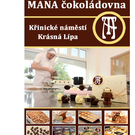
nad Desnou v Tanvaldu
Pomník prvního a druhého odboje v
Tanvaldu
Kenotaf Josefa Staritze na hřbitově ve
Starých Křečanech
Hrob Antona Reintsche na hřbitově ve
Starých Křečanech
Hrob rodiny Klingerových na hřbitově ve
Starých Křečanech
Pomník obětem 1. světové války v
Tyršových sadech v Jablonci nad Nisou
Pamětní desky obětem 1. světové války na
kapli svaté Alžběty Durynské v Dolních
Křečanech
Pomník Theodora Körnera v Tyršově ulici v
Šluknově