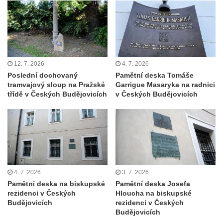
Hrob Rudolfa Hovorky na hřbitově ve
Velkém Šenově
Hrob Ondreje Gurina na hřbitově ve Velkém
Šenově
12. 7. 2026
4. 7. 2026
Hrob Heinricha Hoffmanna na hřbitově ve
Poslední dochovaný
Pamětní deska Tomáše
tramvajový sloup na Pražské
Garrigue Masaryka na radnici
Velkém Šenově
třídě v Českých Budějovicích
v Českých Budějovicích
Hrob Heinricha Wünscheho na hřbitově ve
Velkém Šenově
Kenotaf Gerharda Poschera na hřbitově ve
Velkém Šenově
Kenotaf Gerharda Adolfa Johanna Sauera
na hřbitově ve Velkém Šenově
4. 7. 2026
3. 7. 2026
Pamětní deska na biskupské
Pamětní deska Josefa
Pomník obětem 1. světové války před
rezidenci v Českých
Hloucha na biskupské
kostelem svatého Bartoloměje ve Velkém
Budějovicích
rezidenci v Českých
Šenově
Budějovicích