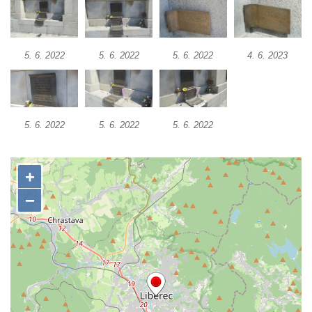
Pomník obětem válek v Jeníkově
Pamětní deska obětem 1. světové války na
kapli Panny Marie v Lahošti
5. 6. 2022
5. 6. 2022
5. 6. 2022
4. 6. 2023
Pomník obětem 2. světové války v parku v
Mikulášovicích
Pomník obětem bombardování 8. 5. 1945 v
ulici U Plovárny ve Frýdlantu
5. 6. 2022
5. 6. 2022
5. 6. 2022
Pamětní deska Rumburské vzpoury na
Základní škole Tyršova v Rumburku
Socha Nepokořený v parku Rumburské
vzpoury v Rumburku
Pamětní deska obětem holokaustu u
židovského hřbitova v Kovanicích
Pamětní deska legionářům na Obecním
úřadě v Kovanicích
Pomník obětem 1. světové války v