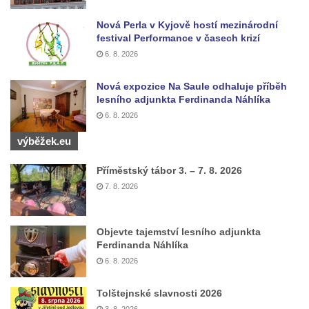
Teplicích nad Metují
Nová Perla v Kyjově hostí mezinárodní
festival Performance v časech krizí
Kenotaf Franze Ruseho na hřbitově v
6. 8. 2026
Teplicích nad Metují
Pomník obětem 2. světové války na hřbitově
Nová expozice Na Saule odhaluje příběh
v Teplicích nad Metují
lesního adjunkta Ferdinanda Náhlíka
6. 8. 2026
Hrob Waltera Hilleho na hřbitově ve Vlčí
Hoře
výběžek.eu
Kenotaf Oskara Ringelhana na hřbitově v
Příměstský tábor 3. – 7. 8. 2026
Benešově nad Ploučnicí
7. 8. 2026
Kenotaf Augusta Michela na hřbitově v
Benešově nad Ploučnicí
Objevte tajemství lesního adjunkta
Hrob Šumových na hřbitově v Benešově
Ferdinanda Náhlíka
nad Ploučnicí
6. 8. 2026
Hrob Theodora Sommera na hřbitově v
Benešově nad Ploučnicí
Tolštejnské slavnosti 2026