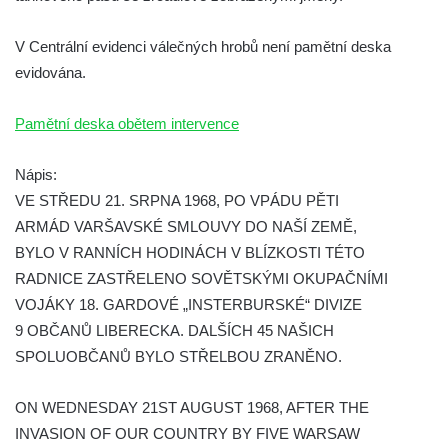
Plavu
Kenotaf Pepiho Meisela na hřbitově v
V Centrální evidenci válečných hrobů není pamětní deska
Dolním Podluží
evidována.
Kenotaf Leopolda Malata na hřbitově v
Pamětní deska obětem intervence
Dolním Podluží
Kenotaf Antona Klause na hřbitově v
Nápis:
Dolním Podluží
VE STŘEDU 21. SRPNA 1968, PO VPÁDU PĚTI
Kenotaf Heinricha Klause na hřbitově v
ARMÁD VARŠAVSKÉ SMLOUVY DO NAŠÍ ZEMĚ,
Dolním Podluží
BYLO V RANNÍCH HODINÁCH V BLÍZKOSTI TÉTO
Kenotaf Josefa Stolle na hřbitově v Dolním
RADNICE ZASTŘELENO SOVĚTSKÝMI OKUPAČNÍMI
Podluží
VOJÁKY 18. GARDOVÉ „INSTERBURSKÉ“ DIVIZE
9 OBČANŮ LIBERECKA. DALŠÍCH 45 NAŠICH
Pomník obětem 1. světové války na
SPOLUOBČANŮ BYLO STŘELBOU ZRANĚNO.
židovském hřbitově v Mostě
Hrob Aloise Podrábského na hřbitově v
ON WEDNESDAY 21ST AUGUST 1968, AFTER THE
Račicích
INVASION OF OUR COUNTRY BY FIVE WARSAW
Pamětní deska Miroslava Švice na domě