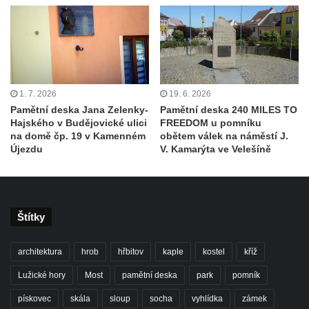
Kenotaf Václava Liprta na hřbitově v
Cítolibech
Kenotaf Františka Malypetra na hřbitově v
Cítolibech
Hrob Derbákových na hřbitově v Cítolibech
1. 7. 2026
19. 6. 2026
Hrob Františka Morkera na hřbitově v
Pamětní deska Jana Zelenky-
Pamětní deska 240 MILES TO
Hajského v Budějovické ulici
FREEDOM u pomníku
Cítolibech
na domě čp. 19 v Kamenném
obětem válek na náměstí J.
Hrob Josefa Fronka na hřbitově v Cítolibech
Újezdu
V. Kamarýta ve Velešíně
Hrob Jana Císarika na hřbitově v Cítolibech
Hrob Jana Legáta na hřbitově v Cítolibech
Hrob Karla Trenklera na hřbitově v
Štítky
Cítolibech
Pamětní deska Jaroslava Lhotského na
architektura
hrob
hřbitov
kaple
kostel
kříž
zámku v Cítolibech
Lužické hory
Most
pamětní deska
park
pomník
Pomník obětem 1. a 2. světové války před
pískovec
skála
sloup
socha
vyhlídka
zámek
zámkem v Cítolibech