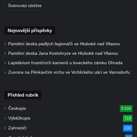
Šluknovský výběžek
Pomník na místě hrobu ruských vojáků z
napoleonských válek u silnice z Chlumčan
do Cítolib
Nejnovější příspěvky
Hrob Antonína Švejdy na hřbitově v
Chlumčanech
Pamětní deska padlých legionářů ve Hluboké nad Vltavou
Hrob Jaroslava Klicpery na hřbitově v
Pamětní deska Jana Kostohryze ve Hluboké nad Vltavou
Chlumčanech
Lapidárium hraničních kamenů u loveckého zámku Ohrada
Hrob Josefa Bednáře na hřbitově v
Zvonice na Pěnkavčím vrchu ve Vrchlického ulici ve Varnsdorfu
Chlumčanech
Hrob Oldřicha Pokorného na hřbitově v
Chlumčanech
Přehled rubrik
Hrob Antonína Krejcárka na hřbitově v
Českopis
5 534
Chlumčanech
Výběžkopis
719
Hrob Josefa Fořta na hřbitově v
Zahraničí
Chlumčanech
230