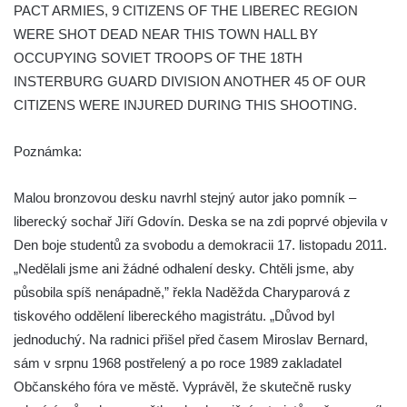
PACT ARMIES, 9 CITIZENS OF THE LIBEREC REGION
čp. 43 v Lužci nad Vltavou
WERE SHOT DEAD NEAR THIS TOWN HALL BY
Pomník obětem 2. světové války v ulici 1.
OCCUPYING SOVIET TROOPS OF THE 18TH
máje v Lužci nad Vltavou
INSTERBURG GUARD DIVISION ANOTHER 45 OF OUR
Pomník obětem válek v ulici 1. máje v Lužci
CITIZENS WERE INJURED DURING THIS SHOOTING.
nad Vltavou
Poznámka:
Hrob Vladislava Neumana v Hostíně u
Vojkovic
Malou bronzovou desku navrhl stejný autor jako pomník –
Pomník obětem válek před hřbitovem v
liberecký sochař Jiří Gdovín. Deska se na zdi poprvé objevila v
Hostíně u Vojkovic
Den boje studentů za svobodu a demokracii 17. listopadu 2011.
Kenotaf Václava Floriána na hřbitově v
„Nedělali jsme ani žádné odhalení desky. Chtěli jsme, aby
Lužci nad Vltavou
působila spíš nenápadně,” řekla Naděžda Charyparová z
Kenotaf Miloslava Švice na hřbitově v Lužci
tiskového oddělení libereckého magistrátu. „Důvod byl
nad Vltavou
jednoduchý. Na radnici přišel před časem Miroslav Bernard,
Hrob Václava Kufnera na hřbitově v Lužci
sám v srpnu 1968 postřelený a po roce 1989 zakladatel
nad Vltavou
Občanského fóra ve městě. Vyprávěl, že skutečně rusky