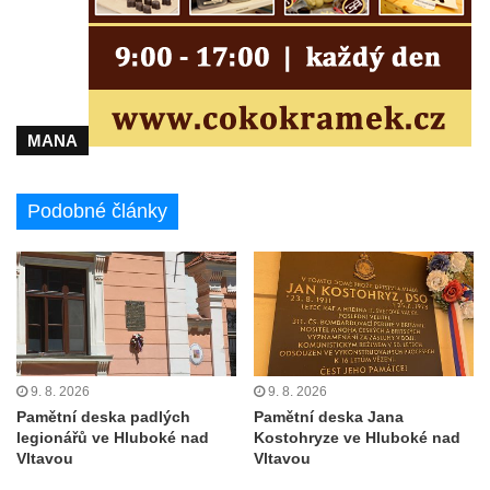
Pomník Františka Josefa I. u křížové cesty
ve Šluknově
Pamětní deska Polské armádě na budově
MÚ v ulici 2. polské armády v Rumburku
MANA
Kenotaf Richarda Grossmanna na hřbitově
v Dubé
Hrob Jiřího Kasala na hřbitově v Dubé
Podobné články
Pomník padlým rudoarmějcům na hřbitově
v Dubé
Pomník obětem 2. světové války v Dubé
Pomník obětem Rumburské vzpoury u
hřbitova v Rumburku
9. 8. 2026
9. 8. 2026
Pomník obětem 1. světové války na hřbitově
Pamětní deska padlých
Pamětní deska Jana
ve Velkém Šenově
legionářů ve Hluboké nad
Kostohryze ve Hluboké nad
Vltavou
Vltavou
Hrob Petra Záhorky na hřbitově ve Velkém
Šenově