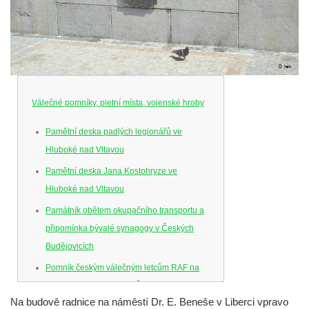
Válečné pomníky, pietní místa, vojenské hroby
Pamětní deska padlých legionářů ve
Hluboké nad Vltavou
Pamětní deska Jana Kostohryze ve
Hluboké nad Vltavou
Památník obětem okupačního transportu a
připomínka bývalé synagogy v Českých
Budějovicích
Pomník českým válečným letcům RAF na
Senovážném náměstí v Českých
Na budově radnice na náměstí Dr. E. Beneše v Liberci vpravo
Budějovicích