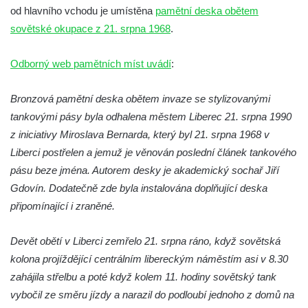
od hlavního vchodu je umístěna
pamětní deska obětem
Pamětní deska Jana Zelenky-Hajského v
sovětské okupace z 21. srpna 1968
.
Budějovické ulici na domě čp. 19 v
Kamenném Újezdu
Odborný web pamětních míst uvádí
:
Kenotaf Šimona Valhy na starém hřbitově v
Kamenném Újezdě
Bronzová pamětní deska obětem invaze se stylizovanými
Kenotaf Václava B. Hájka na starém
tankovými pásy byla odhalena městem Liberec 21. srpna 1990
hřbitově v Kamenném Újezdě
z iniciativy Miroslava Bernarda, který byl 21. srpna 1968 v
Liberci postřelen a jemuž je věnován poslední článek tankového
Pomník obětem válek na Náměstí v
pásu beze jména. Autorem desky je akademický sochař Jiří
Kamenném Újezdě
Gdovín. Dodatečně zde byla instalována doplňující deska
Kenotaf Jana Mojžiše na hřbitově ve
připomínající i zraněné.
Velešíně
Kenotaf Josefa Jílka na hřbitově ve
Devět obětí v Liberci zemřelo 21. srpna ráno, když sovětská
Velešíně
kolona projíždějící centrálním libereckým náměstím asi v 8.30
Hrob Jana Foitla na hřbitově ve Velešíně
zahájila střelbu a poté když kolem 11. hodiny sovětský tank
Hrob Ludvíka Tůmy na hřbitově ve Velešíně
vybočil ze směru jízdy a narazil do podloubí jednoho z domů na