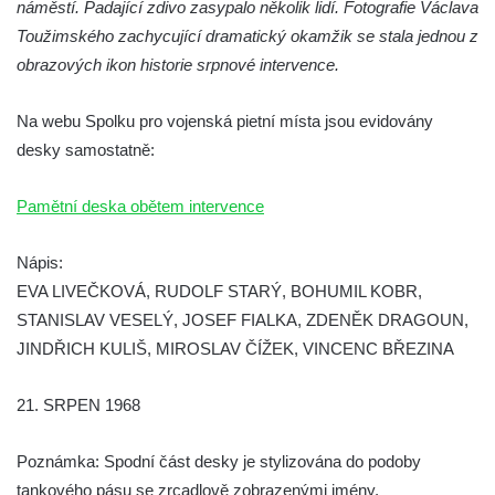
náměstí. Padající zdivo zasypalo několik lidí. Fotografie Václava
Hrob Josefa Havla na hřbitově ve Velešíně
Toužimského zachycující dramatický okamžik se stala jednou z
Pomník obětem 2. světové války na hřbitově
obrazových ikon historie srpnové intervence.
u kostela svatého Václava ve Velešíně
Pamětní deska 240 MILES TO FREEDOM u
Na webu Spolku pro vojenská pietní místa jsou evidovány
pomníku obětem válek na náměstí J. V.
desky samostatně:
Kamarýta ve Velešíně
Pomník obětem 1. a 2. světové války na
Pamětní deska obětem intervence
náměstí J. V. Kamarýta ve Velešíně
Pomník obětem 1. a 2. světové války v
Nápis:
Římově
EVA LIVEČKOVÁ, RUDOLF STARÝ, BOHUMIL KOBR,
STANISLAV VESELÝ, JOSEF FIALKA, ZDENĚK DRAGOUN,
Hrob Petera Korgera a Petra Štindla na
JINDŘICH KULIŠ, MIROSLAV ČÍŽEK, VINCENC BŘEZINA
hřbitově v Římově
Pomník obětem 1. světové války v Dolním
21. SRPEN 1968
Předoníně
Pomník obětem 2. světové války v Plavu
Poznámka: Spodní část desky je stylizována do podoby
Pamětní deska obětem 1. světové války v
tankového pásu se zrcadlově zobrazenými jmény.