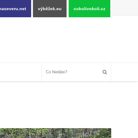
naseveru.net
výběžek.eu
cokolivokoli.cz