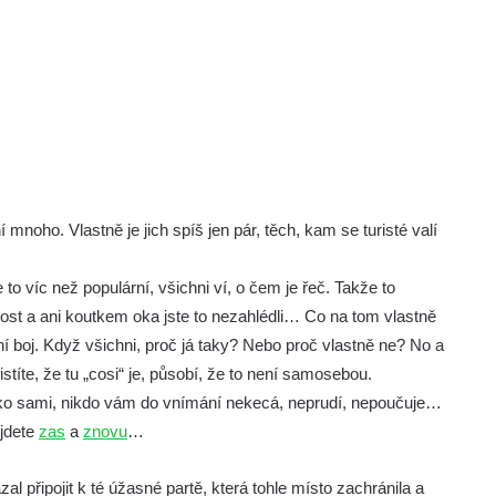
oho. Vlastně je jich spíš jen pár, těch, kam se turisté valí
to víc než populární, všichni ví, o čem je řeč. Takže to
st a ani koutkem oka jste to nezahlédli… Co na tom vlastně
ní boj. Když všichni, proč já taky? Nebo proč vlastně ne? No a
stíte, že tu „cosi“ je, působí, že to není samosebou.
leko sami, nikdo vám do vnímání nekecá, neprudí, nepoučuje…
 jdete
zas
a
znovu
…
 připojit k té úžasné partě, která tohle místo zachránila a