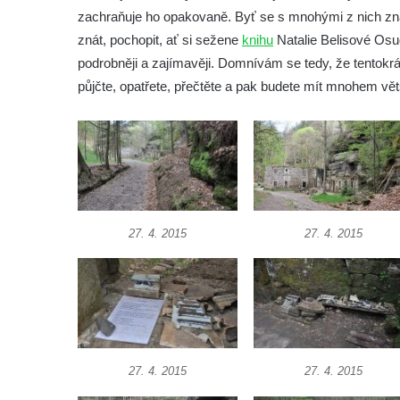
zachraňuje ho opakovaně. Byť se s mnohými z nich zná
znát, pochopit, ať si sežene
knihu
Natalie Belisové Osu
podrobněji a zajímavěji. Domnívám se tedy, že tentokrát
půjčte, opatřete, přečtěte a pak budete mít mnohem vět
27. 4. 2015
27. 4. 2015
27. 4. 2015
27. 4. 2015