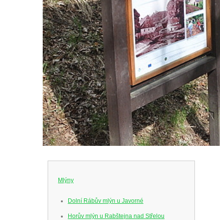
Mlýny
Dolní Rábův mlýn u Javorné
Horův mlýn u Rabštejna nad Střelou