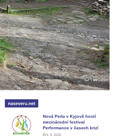
naseveru.net
Nová Perla v Kyjově hostí
mezinárodní festival
Performance v časech krizí
6. 8. 2026