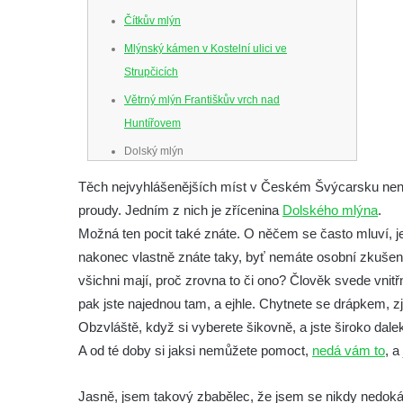
Čítkův mlýn
Mlýnský kámen v Kostelní ulici ve
Strupčicích
Větrný mlýn Františkův vrch nad
Huntířovem
Dolský mlýn
Větrný mlýn v Janově
Těch nejvyhlášenějších míst v Českém Švýcarsku není mn
Větrný mlýn v Mikulášovicích
proudy. Jedním z nich je zřícenina
Dolského mlýna
.
Možná ten pocit také znáte. O něčem se často mluví, je 
nakonec vlastně znáte taky, byť nemáte osobní zkušeno
všichni mají, proč zrovna to či ono? Člověk svede vnitř
pak jste najednou tam, a ejhle. Chytnete se drápkem, zji
Obzvláště, když si vyberete šikovně, a jste široko da
A od té doby si jaksi nemůžete pomoct,
nedá vám to
, a
Jasně, jsem takový zbabělec, že jsem se nikdy nedokázal