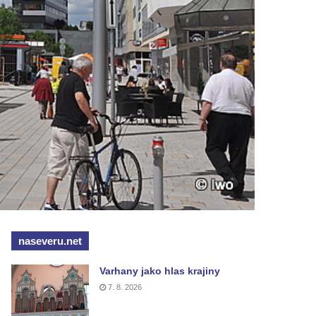
naseveru.net
Varhany jako hlas krajiny
7. 8. 2026