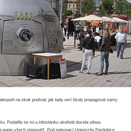
h alespoň na skok podívat, jak tady umí školy propagovat samy
u. Podařilo se mi u infostánku ukořistit docela silnou
í a popis všech stanovišť. Pod patronací Univerzity Pardubice