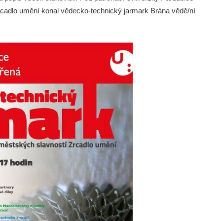
 Zrcadlo umění konal vědecko-technický jarmark Brána vědě/ní