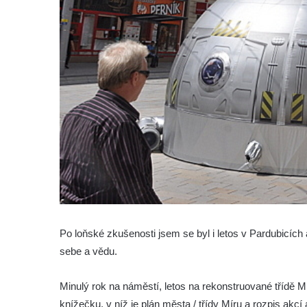
Po loňské zkušenosti jsem se byl i letos v Pardubicíc
sebe a vědu.
Minulý rok na náměstí, letos na rekonstruované třídě Mír
knížečku, v níž je plán města / třídy Míru a rozpis akc