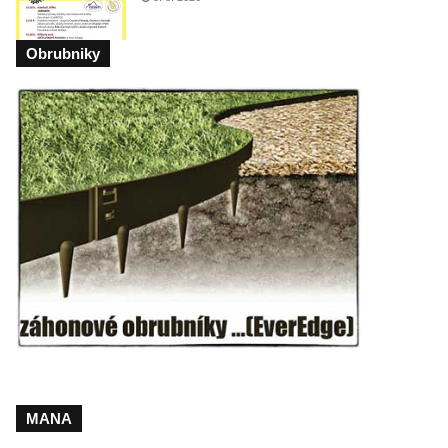
Obrubniky
MANA