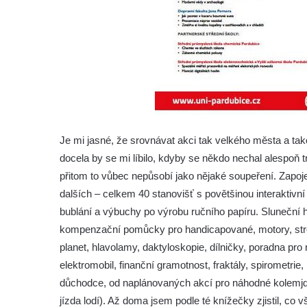
Je mi jasné, že srovnávat akci tak velkého města a ta
docela by se mi líbilo, kdyby se někdo nechal alespoň tr
přitom to vůbec nepůsobí jako nějaké soupeření. Zapoje
dalších – celkem 40 stanovišť s povětšinou interaktivn
bublání a výbuchy po výrobu ručního papíru. Sluneční 
kompenzační pomůcky pro handicapované, motory, strojky
planet, hlavolamy, daktyloskopie, dílničky, poradna pr
elektromobil, finanční gramotnost, fraktály, spirometr
důchodce, od naplánovaných akcí pro náhodné kolemjdo
jízda lodí). Až doma jsem podle té knížečky zjistil, co 