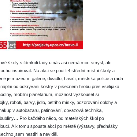
kové školy s čímkoli tady u nás asi nemá moc smysl, ale
ochu inspirovat. Na akci se podílí 4 střední místní školy a
né je muzeum, galerie, divadlo, hasiči, městská policie a řada
í náplní od odkrývání kostry v písečném hrobu přes všelijaká
hodiny, mobilní planetárium, možnost vyzkoušet si
, roboti, barvy, jídlo, petriho misky, pozorování oblohy a
o nákup v autobazaru, patinování, obvazová technika,
ie, bubliny… Pro každého něco, od mateřských škol po
ucí. A k tomu spousta akcí po městě (výstavy, přednášky,
všechno jsem nestihl a neviděl.