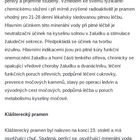
perlivý a příjemně studený. Vzhledem ke svému fyzikálně-
chemickému složení i při mírně zvýšené radioaktivitě je pramen
vhodný pro 21-28 denní lékařsky sledovanou pitnou léčbu.
Hlavním účinkem této minerální vody při pitné léčbě je
neutralizační účinek na kyselinu solnou v žaludku a stimulace
žaludeční sekrece. Předpokládá se účinek na tvorbu
inzulinu. Hlavními indikacemi jsou pro pitné kúry funkční
onemocnění žaludku a horní části tenkého střeva, chronicky se
opakující vředové choroby žaludku a dvanáctníku, léčení
funkčních poruch střevních, podpůrné léčení cukrovky,
prevence močových kamenů, stavy po operaci ledvin a
vývodných cest močových, podpůrná léčba u poruch
metabolismu kyseliny močové.
Klášterecký pramen
Klášterecký pramen byl nalezen na konci 19. století a má
osvěžující chuť. Studená, perlící se, osvěžující minerální voda