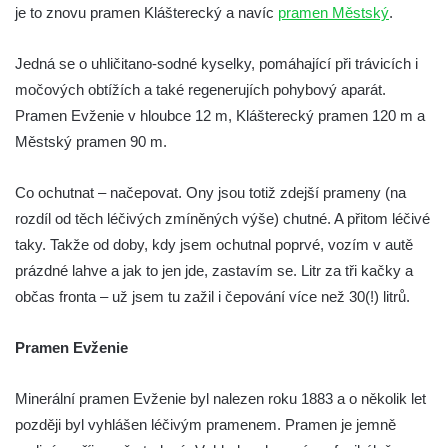
je to znovu pramen Klášterecký a navíc
pramen Městský
.
Jedná se o uhličitano-sodné kyselky, pomáhající při trávicích i
močových obtížích a také regenerujích pohybový aparát.
Pramen Evženie v hloubce 12 m, Klášterecký pramen 120 m a
Městský pramen 90 m.
Co ochutnat – načepovat. Ony jsou totiž zdejší prameny (na
rozdíl od těch léčivých zmíněných výše) chutné. A přitom léčivé
taky. Takže od doby, kdy jsem ochutnal poprvé, vozím v autě
prázdné lahve a jak to jen jde, zastavím se. Litr za tři kačky a
občas fronta – už jsem tu zažil i čepování více než 30(!) litrů.
Pramen Evženie
Minerální pramen Evženie byl nalezen roku 1883 a o několik let
později byl vyhlášen léčivým pramenem. Pramen je jemně