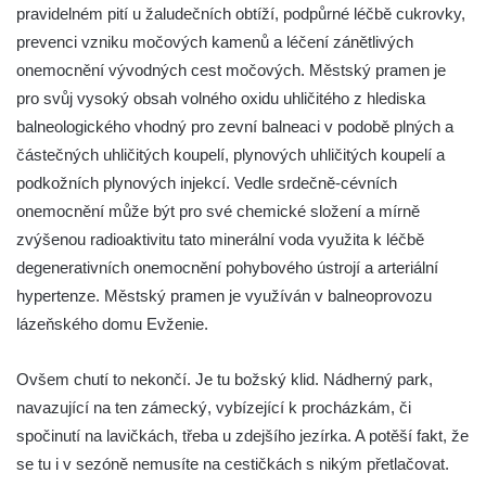
pravidelném pití u žaludečních obtíží, podpůrné léčbě cukrovky,
prevenci vzniku močových kamenů a léčení zánětlivých
onemocnění vývodných cest močových. Městský pramen je
pro svůj vysoký obsah volného oxidu uhličitého z hlediska
balneologického vhodný pro zevní balneaci v podobě plných a
částečných uhličitých koupelí, plynových uhličitých koupelí a
podkožních plynových injekcí. Vedle srdečně-cévních
onemocnění může být pro své chemické složení a mírně
zvýšenou radioaktivitu tato minerální voda využita k léčbě
degenerativních onemocnění pohybového ústrojí a arteriální
hypertenze. Městský pramen je využíván v balneoprovozu
lázeňského domu Evženie.
Ovšem chutí to nekončí. Je tu božský klid. Nádherný park,
navazující na ten zámecký, vybízející k procházkám, či
spočinutí na lavičkách, třeba u zdejšího jezírka. A potěší fakt, že
se tu i v sezóně nemusíte na cestičkách s nikým přetlačovat.