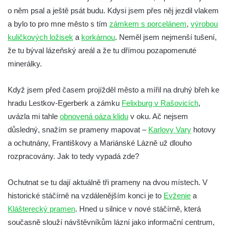
o něm psal a ještě psát budu. Kdysi jsem přes něj jezdil vlakem
a bylo to pro mne město s tím
zámkem s porcelánem
,
výrobou
kuličkových ložisek
a
korkárnou
. Neměl jsem nejmenší tušení,
že tu býval lázeňský areál a že tu dřímou pozapomenuté
minerálky.
Když jsem před časem projížděl město a mířil na druhý břeh ke
hradu Lestkov-Egerberk a zámku
Felixburg v Rašovicích
,
uvázla mi tahle
obnovená oáza klidu
v oku. Ač nejsem
důsledný, snažím se prameny mapovat –
Karlovy Vary
hotovy
a ochutnány, Františkovy a Mariánské Lázně už dlouho
rozpracovány. Jak to tedy vypadá zde?
Ochutnat se tu dají aktuálně tři prameny na dvou místech. V
historické stáčírně na vzdálenějším konci je to
Evženie
a
Klášterecký pramen
. Hned u silnice v nové stáčírně, která
současně slouží návštěvníkům lázní jako informační centrum,