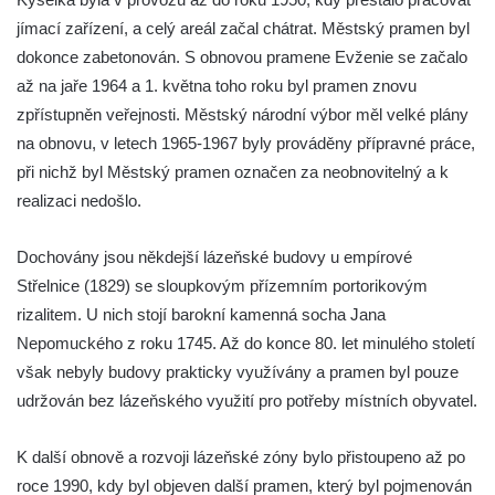
jímací zařízení, a celý areál začal chátrat. Městský pramen byl
dokonce zabetonován. S obnovou pramene Evženie se začalo
až na jaře 1964 a 1. května toho roku byl pramen znovu
zpřístupněn veřejnosti. Městský národní výbor měl velké plány
na obnovu, v letech 1965-1967 byly prováděny přípravné práce,
při nichž byl Městský pramen označen za neobnovitelný a k
realizaci nedošlo.
Dochovány jsou někdejší lázeňské budovy u empírové
Střelnice (1829) se sloupkovým přízemním portorikovým
rizalitem. U nich stojí barokní kamenná socha Jana
Nepomuckého z roku 1745. Až do konce 80. let minulého století
však nebyly budovy prakticky využívány a pramen byl pouze
udržován bez lázeňského využití pro potřeby místních obyvatel.
K další obnově a rozvoji lázeňské zóny bylo přistoupeno až po
roce 1990, kdy byl objeven další pramen, který byl pojmenován