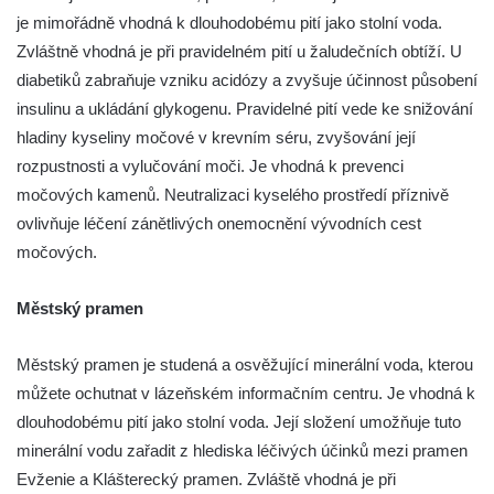
je mimořádně vhodná k dlouhodobému pití jako stolní voda.
Zvláštně vhodná je při pravidelném pití u žaludečních obtíží. U
diabetiků zabraňuje vzniku acidózy a zvyšuje účinnost působení
insulinu a ukládání glykogenu. Pravidelné pití vede ke snižování
hladiny kyseliny močové v krevním séru, zvyšování její
rozpustnosti a vylučování moči. Je vhodná k prevenci
močových kamenů. Neutralizaci kyselého prostředí příznivě
ovlivňuje léčení zánětlivých onemocnění vývodních cest
močových.
Městský pramen
Městský pramen je studená a osvěžující minerální voda, kterou
můžete ochutnat v lázeňském informačním centru. Je vhodná k
dlouhodobému pití jako stolní voda. Její složení umožňuje tuto
minerální vodu zařadit z hlediska léčivých účinků mezi pramen
Evženie a Klášterecký pramen. Zvláště vhodná je při