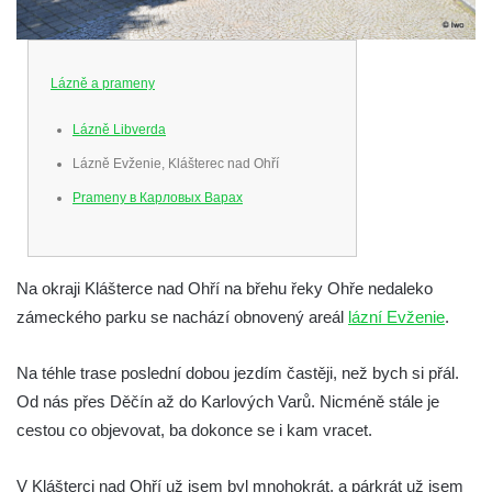
Lázně a prameny
Lázně Libverda
Lázně Evženie, Klášterec nad Ohří
Prameny в Карловых Варах
Na okraji Klášterce nad Ohří na břehu řeky Ohře nedaleko
zámeckého parku se nachází obnovený areál
lázní Evženie
.
Na téhle trase poslední dobou jezdím častěji, než bych si přál.
Od nás přes Děčín až do Karlových Varů. Nicméně stále je
cestou co objevovat, ba dokonce se i kam vracet.
V Klášterci nad Ohří už jsem byl mnohokrát, a párkrát už jsem