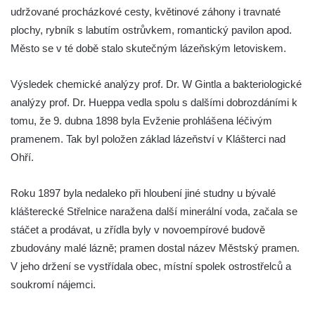
udržované procházkové cesty, květinové záhony i travnaté
plochy, rybník s labutím ostrůvkem, romantický pavilon apod.
Město se v té době stalo skutečným lázeňským letoviskem.
Výsledek chemické analýzy prof. Dr. W Gintla a bakteriologické
analýzy prof. Dr. Hueppa vedla spolu s dalšími dobrozdáními k
tomu, že 9. dubna 1898 byla Evženie prohlášena léčivým
pramenem. Tak byl položen základ lázeňství v Klášterci nad
Ohří.
Roku 1897 byla nedaleko při hloubení jiné studny u bývalé
klášterecké Střelnice naražena další minerální voda, začala se
stáčet a prodávat, u zřídla byly v novoempírové budově
zbudovány malé lázně; pramen dostal název Městský pramen.
V jeho držení se vystřídala obec, místní spolek ostrostřelců a
soukromí nájemci.