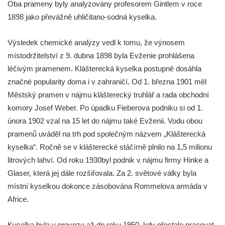
Oba prameny byly analyzovány profesorem Gintlem v roce
1898 jako převážně uhličitano-sodná kyselka.
Výsledek chemické analýzy vedl k tomu, že výnosem
místodržitelství z 9. dubna 1898 byla Evženie prohlášena
léčivým pramenem. Klášterecká kyselka postupně dosáhla
značné popularity doma i v zahraničí. Od 1. března 1901 měl
Městský pramen v nájmu klášterecký truhlář a rada obchodní
komory Josef Weber. Po úpadku Fieberova podniku si od 1.
února 1902 vzal na 15 let do nájmu také Evženii. Vodu obou
pramenů uváděl na trh pod společným názvem „Klášterecká
kyselka“. Ročně se v klášterecké stáčírně plnilo na 1,5 milionu
litrových lahví. Od roku 1930byl podnik v nájmu firmy Hinke a
Glaser, která jej dále rozšiřovala. Za 2. světové války byla
místní kyselkou dokonce zásobována Rommelova armáda v
Africe.
Kyselka byla v provozu až do roku 1950, kdy přestalo pracovat