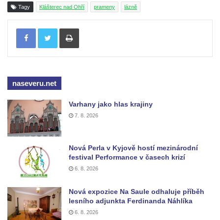
Tagy
Klášterec nad Ohří
prameny
lázně
Tisknout
naseveru.net
Varhany jako hlas krajiny
7. 8. 2026
Nová Perla v Kyjově hostí mezinárodní
festival Performance v časech krizí
6. 8. 2026
Nová expozice Na Saule odhaluje příběh
lesního adjunkta Ferdinanda Náhlíka
6. 8. 2026