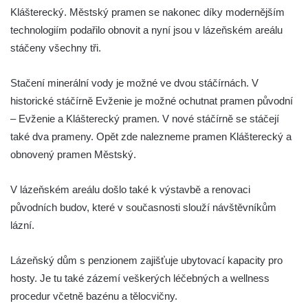
Klášterecký. Městský pramen se nakonec díky modernějším
technologiím podařilo obnovit a nyní jsou v lázeňském areálu
stáčeny všechny tři.
Stačení minerální vody je možné ve dvou stáčírnách. V
historické stáčírně Evženie je možné ochutnat pramen původní
– Evženie a Klášterecký pramen. V nové stáčírně se stáčejí
také dva prameny. Opět zde nalezneme pramen Klášterecký a
obnovený pramen Městský.
V lázeňském areálu došlo také k výstavbě a renovaci
původních budov, které v současnosti slouží návštěvníkům
lázní.
Lázeňský dům s penzionem zajišťuje ubytovací kapacity pro
hosty. Je tu také zázemí veškerých léčebných a wellness
procedur včetně bazénu a tělocvičny.