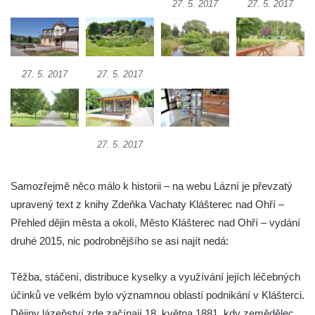
27. 5. 2017
27. 5. 2017
27. 5. 2017
27. 5. 2017
27. 5. 2017
Samozřejmě něco málo k historii – na webu Lázní je převzatý
upravený text z knihy Zdeňka Vachaty Klášterec nad Ohří –
Přehled dějin města a okolí, Město Klášterec nad Ohří – vydání
druhé 2015, nic podrobnějšího se asi najít nedá:
Těžba, stáčení, distribuce kyselky a využívání jejích léčebných
účinků ve velkém bylo významnou oblastí podnikání v Klášterci.
Dějiny lázeňství zde začínají 18. května 1881, kdy zemědělec