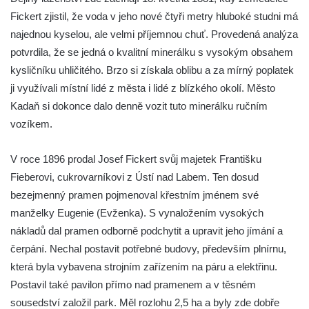
Fickert zjistil, že voda v jeho nové čtyři metry hluboké studni má
najednou kyselou, ale velmi příjemnou chuť. Provedená analýza
potvrdila, že se jedná o kvalitní minerálku s vysokým obsahem
kysličníku uhličitého. Brzo si získala oblibu a za mírný poplatek
ji využívali místní lidé z města i lidé z blízkého okolí. Město
Kadaň si dokonce dalo denně vozit tuto minerálku ručním
vozíkem.
V roce 1896 prodal Josef Fickert svůj majetek Františku
Fieberovi, cukrovarníkovi z Ústí nad Labem. Ten dosud
bezejmenný pramen pojmenoval křestním jménem své
manželky Eugenie (Evženka). S vynaložením vysokých
nákladů dal pramen odborně podchytit a upravit jeho jímání a
čerpání. Nechal postavit potřebné budovy, především plnírnu,
která byla vybavena strojním zařízením na páru a elektřinu.
Postavil také pavilon přímo nad pramenem a v těsném
sousedství založil park. Měl rozlohu 2,5 ha a byly zde dobře