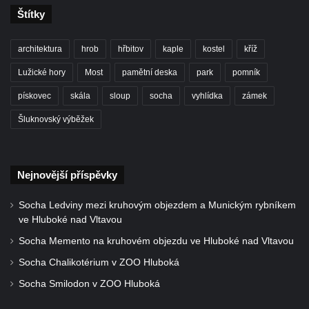
Štítky
architektura
hrob
hřbitov
kaple
kostel
kříž
Lužické hory
Most
pamětní deska
park
pomník
pískovec
skála
sloup
socha
vyhlídka
zámek
Šluknovský výběžek
Nejnovější příspěvky
Socha Ledviny mezi kruhovým objezdem a Munickým rybníkem
ve Hluboké nad Vltavou
Socha Memento na kruhovém objezdu ve Hluboké nad Vltavou
Socha Chalikotérium v ZOO Hluboká
Socha Smilodon v ZOO Hluboká