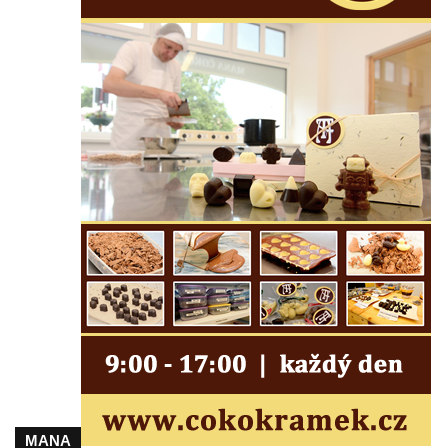
Kaple Panny Marie Růžencové na návsi v
Konětopech
Výklenková kaple u silnice jižně od Hřivic
Kostel svatého Jakuba ve Hřivicích
Kaple svatého Vavřince na návsi v
Touchovicích
Kaple u polní cesty východně od zámku v
Jimlíně
Kaple svatého Rocha na zvířecím hřbitově v
Jimlíně
Kaple v zahradě domu čp. 55 v Jimlíně
Kaple svatého Josefa v Jimlíně
Márnice na hřbitově v Opočně u Loun
Kostel Nanebevzetí Panny Marie v Opočně
Kostel svaté Barbory v Otvicích
MANA
Kostel svatého archanděla Michaela ve