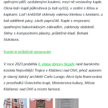
opěrnými pilíři, ozdobenými koulemi, mezi ně vestavěny kaple.
Kostel Božího Těla v Kraslicích
Okna lodi i kaplí půlkruhová (u lodi vyšší), v ostění s lištou a
Kostel svaté Maří Magdalény v Karlových
kapkami. Loď i kněžiště sklenuty valenou klenbou s lunetami, u
Varech
lodi oddělené pásy, závěr paprsčitě. Kaple s emporami,
Kaple Panny Marie pod hradem Přimda
opatřenými balustrádovým zábradlím, zaklenuty obdobně.
Stěny s kompozitními pilastry, průběžné kladí. Bohatá
Kaple Panny Marie v Kunčicích nad Labem
štukatura.
Hrobová kaple na hřbitově v Rychnově u
Jablonce nad Nisou
Kostel je průběžně opravován
:
Márnice/hřbitovní kaple na hřbitově v
Rychnově u Jablonce nad Nisou
V roce 2023 proběhla
II. etapa obnovy fasády
raně barokního
Výklenková kaple u rozcestí u domu čp. 42
kostela Nejsvětější Trojice v Klášterci nad Ohří, jehož autorem
v Krásné u Pěnčína
je slavný italský architekt Carlo Lurago. Akce byla financována
Márnice na hřbitově v Krásné u Pěnčína
z prostředků Ústeckého kraje, Ministerstva kultury, Města
Klášterec nad Ohří a místní farnosti.
Výklenková kaple naproti domu čp. 34 v
Krásné u Pěnčína
Kostel svatého Josefa v Krásné u Pěnčína