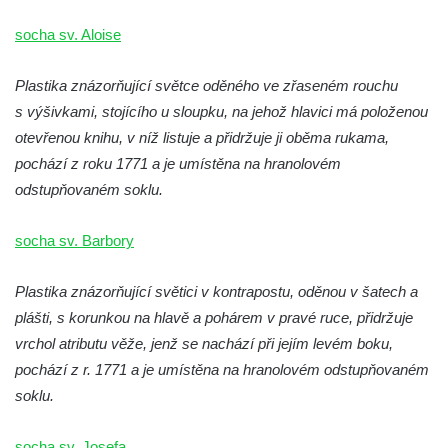
Kaple Olivetské hory pod věží kostela
svatého Michaela Archanděla v Bochově
socha sv. Aloise
Mildeova kaple pod Ortelem
Plastika znázorňující světce oděného ve zřaseném rouchu
Kostel Zvěstování Panny Marie v Duchcově
s výšivkami, stojícího u sloupku, na jehož hlavici má položenou
Výklenková kaple v Teplické ulici u stadionu
otevřenou knihu, v níž listuje a přidržuje ji oběma rukama,
v Duchcově
pochází z roku 1771 a je umístěna na hranolovém
Evangelický kostel v Duchcově
odstupňovaném soklu.
Kostel svatých Petra a Pavla v Jeníkově
socha sv. Barbory
Kaple svaté Anny v Jeníkově
Kaple Panny Marie v Lahošti
Plastika znázorňující světici v kontrapostu, oděnou v šatech a
Kaple svatého Jana Nepomuckého v
plášti, s korunkou na hlavě a pohárem v pravé ruce, přidržuje
Lahošti
vrchol atributu věže, jenž se nachází při jejím levém boku,
Kostel svatého Mikuláše v Mikulášovicích
pochází z r. 1771 a je umístěna na hranolovém odstupňovaném
Kaple Tří otců v Mikulášovicích
soklu.
Kaple Matky Boží v Mikulášovicích
socha sv. Josefa