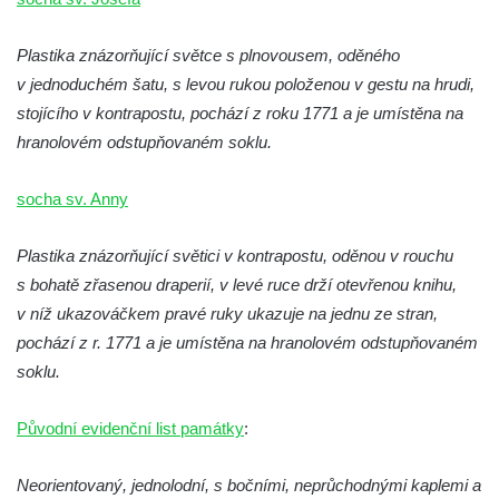
Kaple Andělů strážných (Fürleova kaple) v
Mikulášovicích
Plastika znázorňující světce s plnovousem, oděného
Balzerova kaple v Mikulášovicích
v jednoduchém šatu, s levou rukou položenou v gestu na hrudi,
Kostel svatého Václava ve Šluknově
stojícího v kontrapostu, pochází z roku 1771 a je umístěna na
Kostel svatého Mikuláše v Třebušíně
hranolovém odstupňovaném soklu.
Klášterní kostel svatého Františka z Assisi v
socha sv. Anny
Zákupech
Kaple svatého Josefa u Zákup
Plastika znázorňující světici v kontrapostu, oděnou v rouchu
Kostel svatých Fabiána a Šebestiána v
s bohatě zřasenou draperií, v levé ruce drží otevřenou knihu,
Zákupech
v níž ukazováčkem pravé ruky ukazuje na jednu ze stran,
Kostel svatého Havla v Kuřívodech
pochází z r. 1771 a je umístěna na hranolovém odstupňovaném
Kaple Krista v žaláři u kostela Nalezení
soklu.
svatého Kříže ve Frýdlantu
Původní evidenční list památky
:
Kostel Nalezení svatého Kříže ve Frýdlantu
Kostel Krista Spasitele ve Frýdlantu
Neorientovaný, jednolodní, s bočními, neprůchodnými kaplemi a