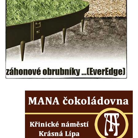
Kostel svatého Vendelína v Perštejně
Kostel Nejsvětější Trojice v Klášterci nad
Ohří
Evangelická modlitebna u autobusového
nádraží v Dubé
Hřbitovní kaple ve Velkém Šenově
Kaple svaté Apolónie v Cítolibech
Kostel svatého Jakuba Většího v Cítolibech
Márnice na hřbitově v Chlumčanech
Kostel svatého Klementa ve Chlumčanech
Kaple svatého Václava ve Vlčí
Kaple svatého Floriána ve Veltěži
Kaple západně od Veltěž u silnice do
Černčic