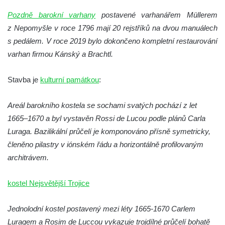
Pozdně barokní varhany
postavené varhanářem Müllerem
Kostel svatého Havla na hřbitově v
z Nepomyšle v roce 1796 mají 20 rejstříků na dvou manuálech
Hrobčicích
s pedálem. V roce 2019 bylo dokončeno kompletní restaurování
Kaple svatého Vavřince v Mirošovicích
varhan firmou Kánský a Brachtl.
Márnice na hřbitově v Račicích
Márnice na hřbitově v Dobříni
Stavba je
kulturní památkou
:
Kaple v Bezděkově
Areál barokního kostela se sochami svatých pochází z let
Kaple Nejsvětější Trojice v centru Liběšic
1665–1670 a byl vystavěn Rossi de Lucou podle plánů Carla
Výklenková kaple na rozcestí na jižním
Luraga. Bazilikální průčelí je komponováno přísně symetricky,
okraji Liběšic
členěno pilastry v iónském řádu a horizontálně profilovaným
Kostel svaté Kateřiny v Chouči
architrávem.
Kaple svatého Blažeje východně od Lužice
Kostel svatého Augustina v Lužici
kostel Nejsvětější Trojice
Márnice na hřbitově v Lužici
Jednolodní kostel postavený mezi léty 1665-1670 Carlem
Kostel svatého Martina v Kozlech
Luragem a Rosim de Luccou vykazuje trojdílné průčelí bohatě