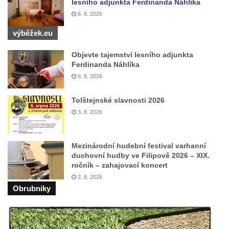
lesního adjunkta Ferdinanda Náhlíka
Tanvaldu
6. 8. 2026
Kostel svatého Františka z Assisi v Tanvaldu
výběžek.eu
Riedlova hrobka v Desné
Kaple svaté Alžběty Durynské v Dolních
Objevte tajemství lesního adjunkta
Ferdinanda Náhlíka
Křečanech
6. 8. 2026
Márnice nového hřbitova ve Starých
Křečanech
Tolštejnské slavnosti 2026
Bývalá márnice u hřbitova v Dubé
3. 8. 2026
Kostel Nalezení svatého Kříže v Dubé
Kostel Nanebevzetí Panny Marie v
Mezinárodní hudební festival varhanní
Úněticích
duchovní hudby ve Filipově 2026 – XIX.
ročník – zahajovací koncert
Kostel svatého Klementa v Levém Hradci
2. 8. 2026
Kostel Wang (Karpacz – Bierutowice,
Obrubniky
Polsko)
Skalní kaple Nejsvětější Trojice u Česká
Kamenice