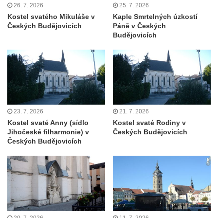
Kostel svatého Václava v Srbské Kamenici
26. 7. 2026
25. 7. 2026
Kostel svatého Mikuláše v
Kaple Smrtelných úzkostí
Kostel svatého Kryštofa v Kryštofově Údolí
Českých Budějovicích
Páně v Českých
Budějovicích
Hrobka rodiny Havlovy na hřbitově v
Chloumku v Mělníku
Kostel Nejsvětější Trojice na hřbitově v
Chloumku v Mělníku
Kaple svatého Jana Nepomuckého na
Chloumečku v Mělníku
23. 7. 2026
21. 7. 2026
Hřbitovní kaple v Trávníku
Kostel svaté Anny (sídlo
Kostel svaté Rodiny v
Jihočeské filharmonie) v
Českých Budějovicích
Hřbitovní kaple ve Svoru
Českých Budějovicích
Kaple na rozcestí v jižní části Budyně nad
Ohří
Kaple v centru Roudníčku
Kaple u domu čp. 51 v Roudníčku
Kaple v Brníkově
20. 7. 2026
11. 7. 2026