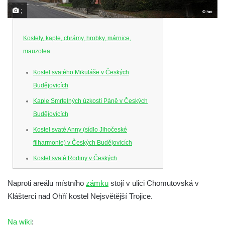
;
Kostely, kaple, chrámy, hrobky, márnice,
mauzolea
Kostel svatého Mikuláše v Českých
Budějovicích
Kaple Smrtelných úzkostí Páně v Českých
Budějovicích
Kostel svaté Anny (sídlo Jihočeské
filharmonie) v Českých Budějovicích
Kostel svaté Rodiny v Českých
Budějovicích
Naproti areálu místního
zámku
stojí v ulici Chomutovská v
Kostel Obětování Panny Marie u kláštera
Klášterci nad Ohří kostel Nejsvětější Trojice.
dominikánů v Českých Budějovicích
Kostel Všech svatých v Kamenném Újezdě
Na wiki
: