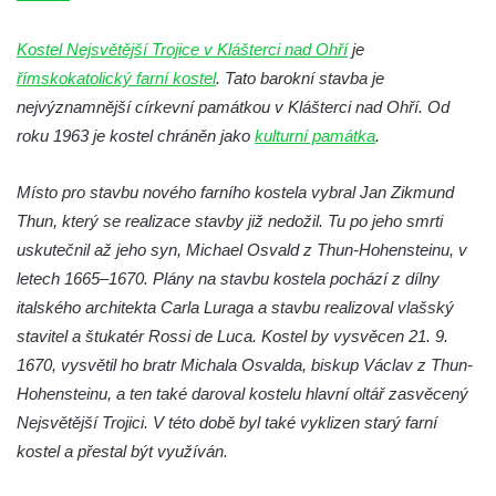
Kaple na křižovatce ulic Budějovická a
Dělnická v Kamenném Újezdě
Kostel Nejsvětější Trojice v Klášterci nad Ohří
je
římskokatolický farní kostel
Bývalý kostel svatých Filipa a Jakuba na
. Tato barokní stavba je
nejvýznamnější církevní památkou v Klášterci nad Ohří. Od
náměstí J. V. Kamarýta ve Velešíně
roku 1963 je kostel chráněn jako
kulturní památka
.
Kaple na hřbitově ve Velešíně
Márnice na hřbitově ve Velešíně
Místo pro stavbu nového farního kostela vybral Jan Zikmund
Kostel svatého Václava ve Velešíně
Thun, který se realizace stavby již nedožil. Tu po jeho smrti
Poutní areál Římov
uskutečnil až jeho syn, Michael Osvald z Thun-Hohensteinu, v
letech 1665–1670. Plány na stavbu kostela pochází z dílny
Kostel svatého Ducha v poutním areálu
italského architekta Carla Luraga a stavbu realizoval vlašský
Římov
stavitel a štukatér Rossi de Luca. Kostel by vysvěcen 21. 9.
Křížová cesta Římov – XXV. kaple – Boží
1670, vysvětil ho bratr Michala Osvalda, biskup Václav z Thun-
hrob
Hohensteinu, a ten také daroval kostelu hlavní oltář zasvěcený
Křížová cesta Římov – XXIV. kaple – Pieta
Nejsvětější Trojici. V této době byl také vyklizen starý farní
Křížová cesta Římov – XXIII. kaple –
kostel a přestal být využíván.
Kalvárie