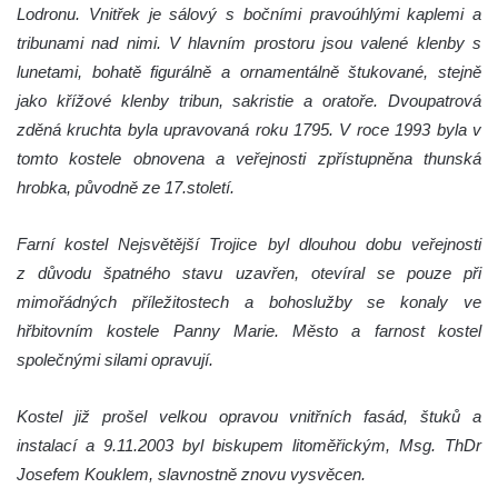
Kaple mezi Dolním Třebonínem a Horním
Lodronu. Vnitřek je sálový s bočními pravoúhlými kaplemi a
Třebonínem
tribunami nad nimi. V hlavním prostoru jsou valené klenby s
lunetami, bohatě figurálně a ornamentálně štukované, stejně
Kaple v severní části Dolního Třebonína
jako křížové klenby tribun, sakristie a oratoře. Dvoupatrová
Márnice na hřbitově v Rybniště
zděná kruchta byla upravovaná roku 1795. V roce 1993 byla v
Kaple u kostela svatého Jiljí v Lužci nad
tomto kostele obnovena a veřejnosti zpřístupněna thunská
Vltavou
hrobka, původně ze 17.století.
Kostel svatého Jiljí v Lužci nad Vltavou
Kaple Božího těla na hřbitově v Hostíně u
Farní kostel Nejsvětější Trojice byl dlouhou dobu veřejnosti
Vojkovic
z důvodu špatného stavu uzavřen, otevíral se pouze při
mimořádných příležitostech a bohoslužby se konaly ve
Kostel Nanebevzetí Panny Marie v Hostíně
hřbitovním kostele Panny Marie. Město a farnost kostel
u Vojkovic
společnými silami opravují.
Kaple svatého Bartoloměje v Bukolu
Hřbitovní kaple na hřbitově v Lužci nad
Kostel již prošel velkou opravou vnitřních fasád, štuků a
Vltavou
instalací a 9.11.2003 byl biskupem litoměřickým, Msg. ThDr
Márnice na hřbitově v Lužci nad Vltavou
Josefem Kouklem, slavnostně znovu vysvěcen.
Márnice na hřbitově v Hrobčicích