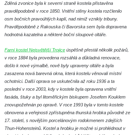
Křížová cesta Římov – XXII. kaple – Šimon
Zděná zvonice byla k severní straně kostela přistavěna
Cyrénský pomáhá Ježíši nést kříž
pravděpodobně v roce 1850. Vnitřní stěny kostela rozčlenilo
osm bočních pravoúhlých kaplí, nad nimiž vznikly tribuny.
Křížová cesta Římov – XXI. kaple –
Pravděpodobně z Rakouska či Bavorska sem byla dopravena
Popravní brána
hodnotná kazatelna a některé boční sloupové oltáře.
Křížová cesta Římov – XX. kaple – Svatá
Veronika potkává Ježíše a utírá mu do své
Farní kostel Nejsvětější Trojice
úspěšně přestál několik požárů,
roušky pot z tváře
v roce 1884 byla provedena rozsáhlá a důkladná renovace,
Křížová cesta Římov – XIX. kaple – Kristus
došlo k nové výmalbě, nově byly upraveny oltáře a byla
kříž nesoucí potkává Pannu Marii
zasazena nová barevná okna, která kostelu věnovali místní
Křížová cesta Římov – XVIII. kaple – Na
ochotníci. Další oprava se uskutečnila až roku 1936 a ta
Ježíše vložen kříž
poslední v roce 2003, kdy v kostele byla opravena vnitřní
Křížová cesta Římov – XVII. kaple – Velký
fasáda, štuky a byl litoměřickým biskupem Josefem Kouklem
Pilát
znovupožehnán po opravě. V roce 1993 byla v tomto kostele
obnovena a veřejnosti zpřístupněna thunská hrobka původně ze
Křížová cesta Římov – XVI. kaple – U
17. století, s novějším porcelánovým rodokmenem zdejších
Herodesa
Thun-Hohensteinů. Kostel a hrobku je možné si prohlédnout v
Křížová cesta Římov – XV. kaple – Malý