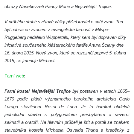
Jidášovo
obrazy Nanebevzetí Panny Marie a Nejsvětější Trojice.
Křížová cesta Římov – VI. kaple – Olivetská
V průběhu druhé světové války přišel kostel o svůj zvon. Ten
hora (Getsemanská zahrada)
byl nahrazen zvonem z evangelické farnosti v Milspe-
Křížová cesta Římov – V. kaple – Smutná
Rüggeberg nedaleko Wuppertalu, který sem byl dopraven díky
duše
iniciativě současného kláštereckého faráře Artura Ściany dne
Křížová cesta Římov – IV. kaple – Pustá ves
16. února 2015. Nový zvon, který se rozezněl poprvé 5. dubna
Křížová cesta Římov – III. kaple – Stádní
2015, se jmenuje Michael.
brána
Křížová cesta Římov – II. kaple – Poslední
Farní web
:
večeře Páně
Farní kostel Nejsvětější Trojice
byl postaven v letech 1665–
Křížová cesta Římov – I. kaple – Loučení
1670 podle plánů významného barokního architekta Carlo
Ježíše s Pannou Marií
Luraga stavitelem Rossi de Luca. Je to barokní obdélná
Márnice na hřbitově v Římově
jednolodní stavba s polygonálním presbytářem a severní
Kaple v Horním Třeboníně
sakristií a oratoří. Na hlavním průčelí je štít a portál se znakem
Kaple Panny Marie v Horním Třeboníně
stavebníka kostela Michaela Osvalda Thuna a hraběnky z