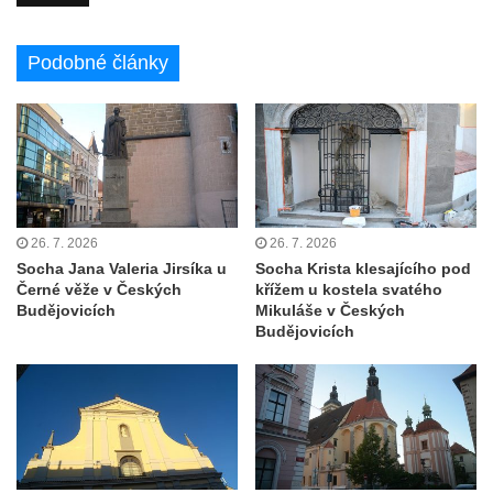
Všestudech
Podobné články
Kostel svatého Václava ve Strupčicích
Kaple v Michalovicích
Kostel svatého Mikuláše ve Velkých
Žernosekách
Kaple svatého Urbana ve Velkých
Žernosekách
26. 7. 2026
26. 7. 2026
Kaple svatého Huberta u hradiště Hrádek u
Socha Jana Valeria Jirsíka u
Socha Krista klesajícího pod
Libochovan
Černé věže v Českých
křížem u kostela svatého
Budějovicích
Mikuláše v Českých
Kostel Narození Panny Marie v
Budějovicích
Libochovanech
Márnice u kostel svatého Jana
Nepomuckého ve Starých Křečanech
Kostel svatého Jana Nepomuckého ve
Starých Křečanech