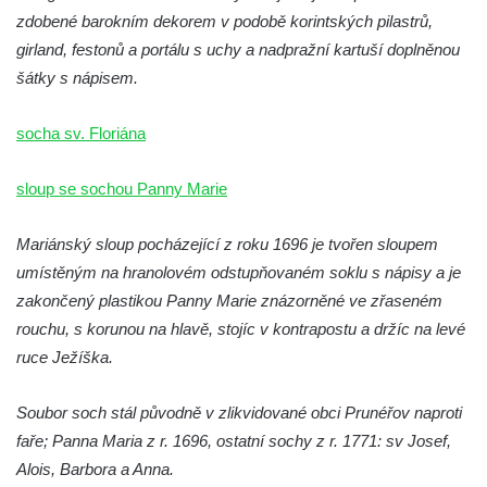
Márnice na hřbitově v Kozlech
zdobené barokním dekorem v podobě korintských pilastrů,
Vesnický kostel v Reinhardtsdorfu
girland, festonů a portálu s uchy a nadpražní kartuší doplněnou
Kaple v Oparnu
šátky s nápisem.
Protestantský (evangelicko-luterský) kostel
socha sv. Floriána
Crostau
Kaple Nanebevstoupení Panny Marie ve
sloup se sochou Panny Marie
Svitavě
Výklenková kaple Piety ve Svojkově
Mariánský sloup pocházející z roku 1696 je tvořen sloupem
Kostel Nejsvětější Trojice ve Velenicích
umístěným na hranolovém odstupňovaném soklu s nápisy a je
zakončený plastikou Panny Marie znázorněné ve zřaseném
Kostel svatého Vavřince v Okounově
rouchu, s korunou na hlavě, stojíc v kontrapostu a držíc na levé
Kostel svatých Petra a Pavla v Semilech
ruce Ježíška.
Kostel Nanebevzetí Panny Marie (St. Mariä
Himmelfahrt) v Schirgiswalde
Soubor soch stál původně v zlikvidované obci Prunéřov naproti
Kostel svaté Máří Magdaleny u hradu
faře; Panna Maria z r. 1696, ostatní sochy z r. 1771: sv Josef,
Krasíkov
Alois, Barbora a Anna.