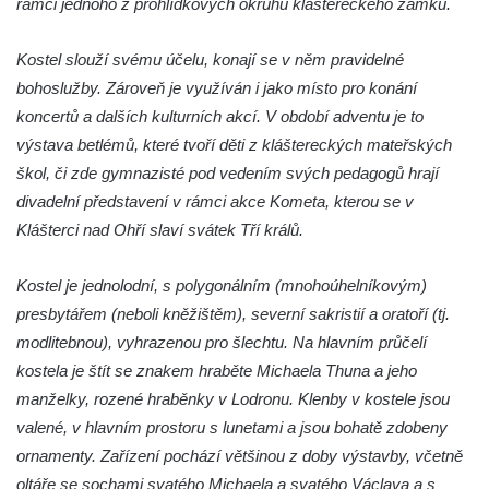
rámci jednoho z prohlídkových okruhů kláštereckého zámku.
Pilát
Křížová cesta Římov – XIV. kaple – U
Kostel slouží svému účelu, konají se v něm pravidelné
Kaifáše (U Děvečky)
bohoslužby. Zároveň je využíván i jako místo pro konání
Křížová cesta Římov – XIII. kaple – U
koncertů a dalších kulturních akcí. V období adventu je to
Annáše (U Kaifáše)
výstava betlémů, které tvoří děti z kláštereckých mateřských
Křížová cesta Římov – XII. kaple – Vodní
škol, či zde gymnazisté pod vedením svých pedagogů hrají
brána
divadelní představení v rámci akce Kometa, kterou se v
Klášterci nad Ohří slaví svátek Tří králů.
Křížová cesta Římov – XI. kaple – Ježíš
haněn a tupen
Kostel je jednolodní, s polygonálním (mnohoúhelníkovým)
Křížová cesta Římov – X. kaple – U
presbytářem (neboli kněžištěm), severní sakristií a oratoří (tj.
Cedronu
modlitebnou), vyhrazenou pro šlechtu. Na hlavním průčelí
Křížová cesta Římov – IX. kaple – U
kostela je štít se znakem hraběte Michaela Thuna a jeho
chromého žida
manželky, rozené hraběnky v Lodronu. Klenby v kostele jsou
Křížová cesta Římov – VIII. kaple – Kristus
valené, v hlavním prostoru s lunetami a jsou bohatě zdobeny
svázán a ze zahrady vyhnán
ornamenty. Zařízení pochází většinou z doby výstavby, včetně
Křížová cesta Římov – VII. kaple – Políbení
oltáře se sochami svatého Michaela a svatého Václava a s