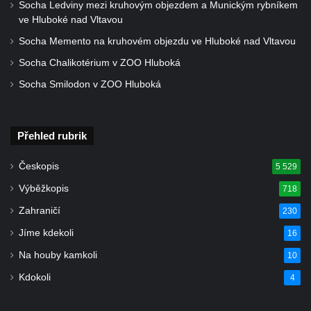
Socha Ledviny mezi kruhovým objezdem a Munickým rybníkem
ve Hluboké nad Vltavou
Hřbitovní kaple v Chotyni
Socha Memento na kruhovém objezdu ve Hluboké nad Vltavou
Kaple Čtrnácti svatých pomocníků v
Grabštejně
Socha Chalikotérium v ZOO Hluboká
Hřbitovní kaple v Hrádku nad Nisou
Socha Smilodon v ZOO Hluboká
Müllerova hrobka v Hrádku nad Nisou
Márnice na hřbitově ve Sněžné
Přehled rubrik
Kostel Panny Marie Sněžné ve Sněžné
Českopis
5 529
Kaple Nejsvětější Trojice ve Sněžné
Výběžkopis
718
Hřbitovní kaple v Horním Podluží
Zahraničí
230
Kostel svaté Máří Magdalény v Božanově
Jíme kdekoli
16
Hrobka rodiny Brass na hřbitově v Dolním
Podluží
Na houby kamkoli
10
Kostel svatého Bartoloměje ve Velkém
Kdokoli
4
Šenově