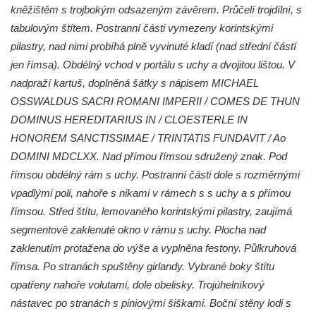
Kaple Getsemanské zahrady na křížové
kněžištěm s trojbokým odsazeným závěrem. Průčelí trojdílní, s
cestě na Křížovém vrchu ve Frýdlantu
tabulovým štítem. Postranní části vymezeny korintskými
Kaple Božího hrobu na Křížové cestě na
pilastry, nad nimi probíhá plně vyvinuté kladí (nad střední částí
Křížovém vrchu ve Frýdlantu
jen římsa). Obdélný vchod v portálu s uchy a dvojitou lištou. V
nadpraží kartuš, doplněná šátky s nápisem MICHAEL
Poustevna na Křížové cestě na Křížovém
OSSWALDUS SACRI ROMANI IMPERII / COMES DE THUN
vrchu ve Frýdlantu
DOMINUS HEREDITARIUS IN / CLOESTERLE IN
Kostel svatého Jakuba Většího v Sokolově
HONOREM SANCTISSIMAE / TRINTATIS FUNDAVIT / Ao
Kostel Nanebevzetí Panny Marie ve
DOMINI MDCLXX. Nad přímou římsou sdružený znak. Pod
Slunečné
římsou obdélný rám s uchy. Postranní části dole s rozměrnými
Kostel Jména Panny Marie v Sepekově
vpadlými poli, nahoře s nikami v rámech s s uchy a s přímou
Kostel svatých Petra a Pavla v Růžové
římsou. Střed štítu, lemovaného korintskými pilastry, zaujímá
Kaple Stětí svatého Jana Křtitele v
segmentově zaklenuté okno v rámu s uchy. Plocha nad
Rumburku
zaklenutím protažena do výše a vyplněna festony. Půlkruhová
římsa. Po stranách spuštěny girlandy. Vybrané boky štítu
Bývalá synagoga v Milevsku
opatřeny nahoře volutami, dole obelisky. Trojúhelníkový
Kostel svaté Kateřiny Alexandrijské v
nástavec po stranách s piniovými šiškami. Boční stěny lodi s
Krásně