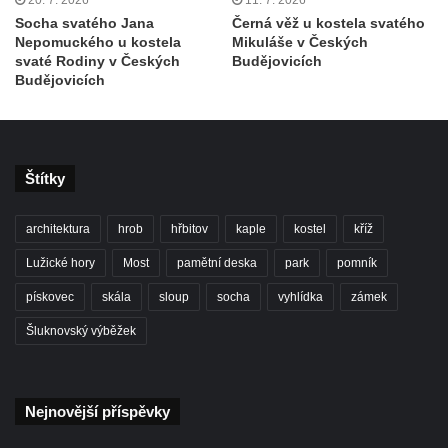
Kostel svatého Floriána v Podbradci
Socha svatého Jana
Černá věž u kostela svatého
Kaple na západním okraji Ředhoště
Nepomuckého u kostela
Mikuláše v Českých
svaté Rodiny v Českých
Budějovicích
Kostel svatého Jiljí v Ředhošti
Budějovicích
Kaple severně od Ředhoště
Kostel Nanebevzetí Panny Marie v Horním
Jiřetíně
Štítky
Kostel Nanebevzetí Panny Marie v
Postoloprtech
architektura
hrob
hřbitov
kaple
kostel
kříž
Hřbitovní kaple v Postoloprtech
Lužické hory
Most
pamětní deska
park
pomník
Kostel svatého Jana Evangelisty v Malém
pískovec
skála
sloup
socha
vyhlídka
zámek
Březně
Šluknovský výběžek
Kaple svatého Antonína Paduánského na
návsi ve Vysokém Březně
Bývalá kaple svatých Jana a Pavla v
Nejnovější příspěvky
Nemilkově
Kaple svatého Jana Nepomuckého v Lišnici