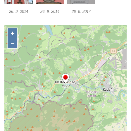
Kostel Panny Marie Pomocné s Ivanitskou
poustevnou v Teplicích nad Metují
26. 9. 2014
26. 9. 2014
26. 9. 2014
Hřbitovní kaple/márnice na hřbitově v
Teplicích nad Metují
Kostel svatého Vavřince v Teplicích nad
Metují
Hrobová kaple Johanna Nitsche na
hřbitově na Vlčí Hoře
Kaple Panny Marie Karmelské na Vlčí Hoře
Kostel svatého Bartoloměje v Teplicích
Kostel svatého Jana Křtitele na Zámeckém
náměstí v Teplicích
Chrám Povýšení svatého Kříže na
Zámeckém náměstí v Teplicích
Výklenková kaple u vodojemu v severní
části Kozel