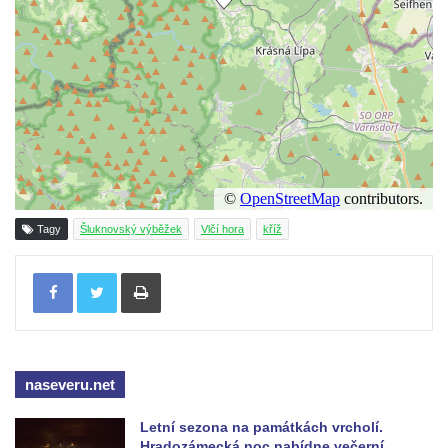
Maazův kříž na Kostelní stezce v
Mikulášovicích
Boží muka na Kostelní stezce v
Mikulášovicích
Franzeho kříž u domu čp. 356 v
Mikulášovicích
Hammerberský kříž na křižovatce mezi
domy čp. 739 a 758 v Mikulášovicích
Tagy
Šluknovský výběžek
Vlčí hora
kříž
Kříž Johannese Herlta poblíž domu čp. 428
Tisknout
v Mikulášovicích
Drascheho kříž na zahradě domu čp. 915 v
Mikulášovicích
Hillův kříž u domu čp. 436 v Mikulášovicích
naseveru.net
Hampelův kříž západně od dolního nádraží
v Mikulášovicích
Letní sezona na památkách vrcholí.
Hradozámecká noc nabídne večerní