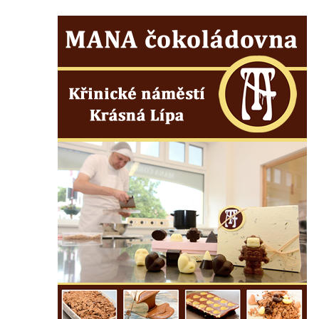
svatého Václava v Rychnově u Jablonce
nad Nisou
Misijní kříž na kostele svatého Václava v
Rychnově u Jablonce nad Nisou
Kříž u domu čp. 23 v Pulečném
Kříž u rozcestí u domu čp. 53 v Maršovicích
Centrální kříž hřbitova v Krásné u Pěnčína
Boží muka v zámeckém parku Dolního
zámku v Teplicích nad Metují
Kříž na náměstí Aloise Jiráska v Teplicích
nad Metují
Kříž před kostelem Panny Marie Pomocné v
Teplicích nad Metují
Kříž na hřbitově v Teplicích nad Metují
Boží muka nad pramenem U svatého
Antoníčka v Teplicích nad Metují