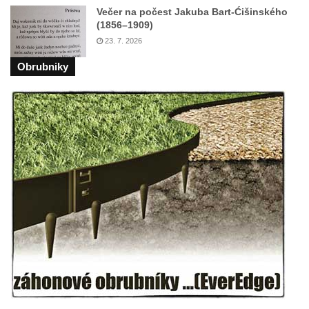
Večer na počest Jakuba Bart-Ćišinského
Kříž na Strážném vrchu v Rumburku
(1856–1909)
Kříž poblíž Ovčího mostu u Tisové
23. 7. 2026
Kříž u kaple svatých Cyrila a Metoděje v
Obrubniky
Kunraticích u Šluknova
Kříž na zahradě u domu ev. č. 11 v
Kunraticích u Šluknova
Kříž naproti domu čp. 34 v Kunraticích u
Šluknova
Kříž u polní cesty mezi Šluknovem a
Knížecím
Školní kříž u polní cesty nad Lipovou ulicí v
Rychnově u Jablonce nad Nisou
Boží muka Anděl strážce v Kostelní ulici v
Rychnově u Jablonce nad Nisou
Centrální kříž bývalého hřbitova u kostela