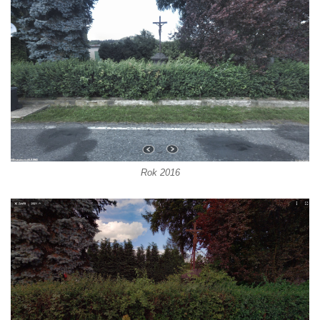
Kříž u Obrázku severovýchodně od
Práchně
Kříž na rozcestí u domu čp. 283 v Dolním
Podluží
Görnerův kříž u silnice č. 264 v Dolním
Podluží
Kříž u domu čp. 155 v Chřibské
Údajný kříž u domu čp. 283 ve Chřibské
Rok 2016
Kříž jižně od Bukolu
Kříž na návsi v Bukolu
Centrální kříž hřbitova v Hrobčicích
Kříž u silnice z Chouče do Mirošovic
Centrální kříž hřbitova v Chouči
Kříž na rozcestí v Záluží
Kříž v ulici V Zátiší v Dobříni