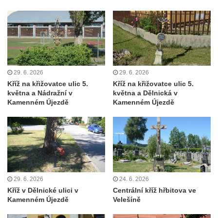
Želkovic pod horou Libeš
Kříž u silnice č. 15 západně od Želkovic
Kříž u silnice č. 15 jižně od Šepetel
Kříž západně od domu čp. 85 v ulici Na
Vilouni v Třebívlicích
29. 6. 2026
29. 6. 2026
Kříž na rozcestí naproti domu čp. 714 v
Kříž na křižovatce ulic 5.
Kříž na křižovatce ulic 5.
Lučanech nad Nisou
května a Nádražní v
května a Dělnická v
Kamenném Újezdě
Kamenném Újezdě
Centrální kříž hřbitova Šumburk nad
Desnou v Tanvaldu
Kříž u kostela svatého Františka z Assisi v
Tanvaldu
Kříž u kostela svatého Jana Nepomuckého
ve Starých Křečanech
29. 6. 2026
24. 6. 2026
Kříž v Dělnické ulici v
Centrální kříž hřbitova ve
Kříž u domu čp. 39 v Rybništi
Kamenném Újezdě
Velešíně
Kříž u domu čp. 2 v Rybništi