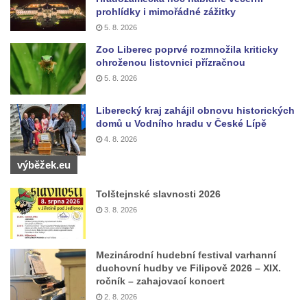
Kříž před kostelem svatých Petra a Pavla v
prohlídky i mimořádné zážitky
Růžové
5. 8. 2026
Centrální kříž na starém hřbitově ve
Zoo Liberec poprvé rozmnožila kriticky
ohroženou listovnici přízračnou
Vilémově
5. 8. 2026
Centrální kříž na novém hřbitově ve
Vilémově
Liberecký kraj zahájil obnovu historických
Kříž u kostela Nanebevzetí Panny Marie na
domů u Vodního hradu v České Lípě
4. 8. 2026
křížové cestě ve Vilémově
Kříž u cesty mezi Růžovou a Kamenickou
výběžek.eu
Strání
Tolštejnské slavnosti 2026
Kříž u severní zdi kostela Nalezení svatého
3. 8. 2026
Kříže ve Frýdlantu
Kříž na Křížové cestě na Křížovém vrchu ve
Mezinárodní hudební festival varhanní
Frýdlantu
duchovní hudby ve Filipově 2026 – XIX.
Centrální kříž hřbitova ve Sloupu v Čechách
ročník – zahajovací koncert
2. 8. 2026
Kříž u koryta náhonu na Chřibské Kamenici