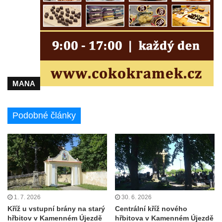
Kříž u kostela Nanebevzetí Panny Marie v
Polici nad Metují
Pánův kříž v Broumovských stěnách
Machovský kříž v Broumovských stěnách
Kříž u domu čp. 113 na Vlčí Hoře
MANA
Kříž pod domem čp. 177 na Vlčí Hoře
Centrální kříž hřbitova Vlčí Hora
Podobné články
Kříž u domu čp. 128 na Vlčí Hoře
Kříž u domu čp. 79 v ulici Salmovská ve
Velkém Šenově
Kříž naproti domu čp. 23 v ulici Salmovská
ve Velkém Šenově
Kříž u kostela svatého Jana Křtitele v
1. 7. 2026
30. 6. 2026
Teplicích
Kříž u vstupní brány na starý
Centrální kříž nového
Údajný kříž u silnice č. 15 západně od
hřbitov v Kamenném Újezdě
hřbitova v Kamenném Újezdě