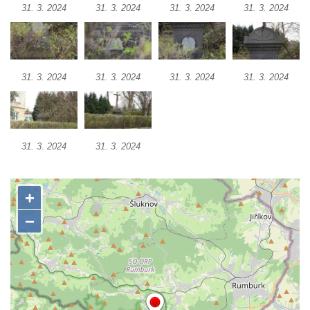
31. 3. 2024
31. 3. 2024
31. 3. 2024
31. 3. 2024
Herltův kříž u Mikova v Mikulášovicích
Kříž u Borských u domu čp. 859 v
Mikulášovicích
Kříž Ließnerových naproti Mikovu v
31. 3. 2024
31. 3. 2024
31. 3. 2024
31. 3. 2024
Mikulášovicích
Kříž u Mikulášovického potoka poblíž
Mikovu v Mikulášovicích
31. 3. 2024
31. 3. 2024
Lissnerův kříž u domu čp. 39 v
Mikulášovicích
Hampelův kříž u bývalých kasáren v
Mikulášovicích
Marchnerův (Zelený) kříž naproti domu čp.
35 v Mikulášovicích
Schneiderův kříž před domem čp. 55 v
Mikulášovicích
Kříž na Kostelní stezce v Mikulášovicích