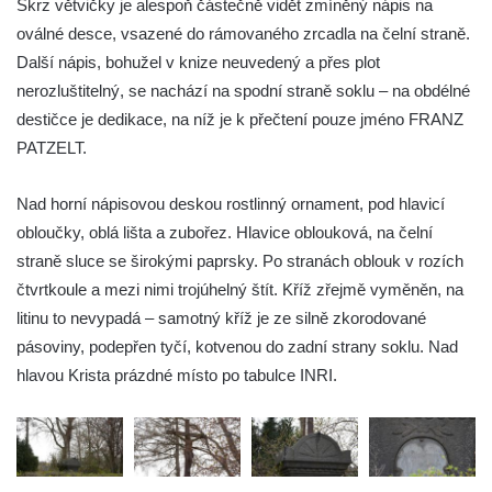
Skrz větvičky je alespoň částečně vidět zmíněný nápis na
Mikulášovicích
oválné desce, vsazené do rámovaného zrcadla na čelní straně.
Wäberův kříž v zahradě domu čp. 184 v
Další nápis, bohužel v knize neuvedený a přes plot
Mikulášovicích
nerozluštitelný, se nachází na spodní straně soklu – na obdélné
destičce je dedikace, na níž je k přečtení pouze jméno FRANZ
Kříž na louce v horních Mikulášovicích
PATZELT.
Posteltův kříž naproti domu ev.č. 29 v
Mikulášovicích
Nad horní nápisovou deskou rostlinný ornament, pod hlavicí
Kříž Neubaukreuz u domu čp. 698 v
obloučky, oblá lišta a zubořez. Hlavice oblouková, na čelní
Mikulášovicích
straně sluce se širokými paprsky. Po stranách oblouk v rozích
Kříž manželů Endlerových u továrního
čtvrtkoule a mezi nimi trojúhelný štít. Kříž zřejmě vyměněn, na
objektu v Mikulášovicích
litinu to nevypadá – samotný kříž je ze silně zkorodované
Kříž u silnice východně od Mikulášovic
pásoviny, podepřen tyčí, kotvenou do zadní strany soklu. Nad
hlavou Krista prázdné místo po tabulce INRI.
Meyerův kříž východně od Mikulášovic
Kříž u rozcestí k větrnému mlýnu Světlík v
Horním Podluží
Kříž u domu čp. 1016 v Mikulášovicích