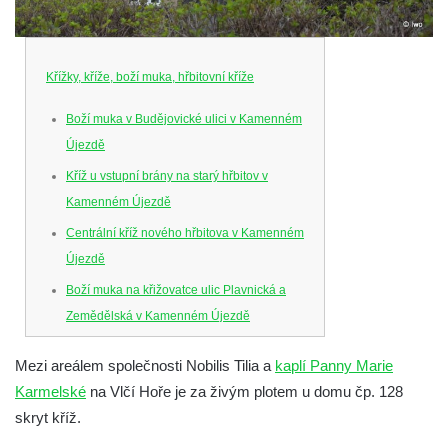
Křížky, kříže, boží muka, hřbitovní kříže
Boží muka v Budějovické ulici v Kamenném
Újezdě
Kříž u vstupní brány na starý hřbitov v
Kamenném Újezdě
Centrální kříž nového hřbitova v Kamenném
Újezdě
Boží muka na křižovatce ulic Plavnická a
Zemědělská v Kamenném Újezdě
Kříž na křižovatce ulic 5. května a Nádražní
Mezi areálem společnosti Nobilis Tilia a
kaplí Panny Marie
v Kamenném Újezdě
Karmelské
na Vlčí Hoře je za živým plotem u domu čp. 128
Kříž na křižovatce ulic 5. května a Dělnická
skryt kříž.
v Kamenném Újezdě