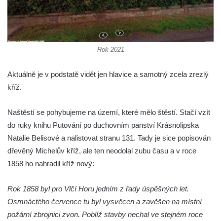
Boží muka u domu čp. 392 na rohu ulic Na
Hradčanech a Palackého v Roudnici nad
Labem
Rok 2021
Kříž v centru Liběšic
Kříž na návsi v Chouči
Aktuálně je v podstatě vidět jen hlavice a samotný zcela zrezlý
Boží muka na rozcestí východně od Chouče
kříž.
Kříž na návsi v Lužici
Naštěstí se pohybujeme na území, které mělo štěstí. Stačí vzít
Kříž na návsi v Dobrčicích
do ruky knihu Putování po duchovním panství Krásnolipska
Kříž u domu čp. 3 v Chrámcích
Natalie Belisové a nalistovat stranu 131. Tady je sice popisován
Kříž u polní cesty severozápadně od Kozel
dřevěný Michelův kříž, ale ten neodolal zubu času a v roce
Údajný kříž na návsi v Kozlech
1858 ho nahradil kříž nový:
Centrální kříž hřbitova v Kozlech
Rok 1858 byl pro Vlčí Horu jedním z řady úspěšných let.
Kříž východně od Oparna u cesty na Lovoš
Osmnáctého července tu byl vysvěcen a zavěšen na místní
Pamětní kříž na Lovoši
požární zbrojnici zvon. Poblíž stavby nechal ve stejném roce