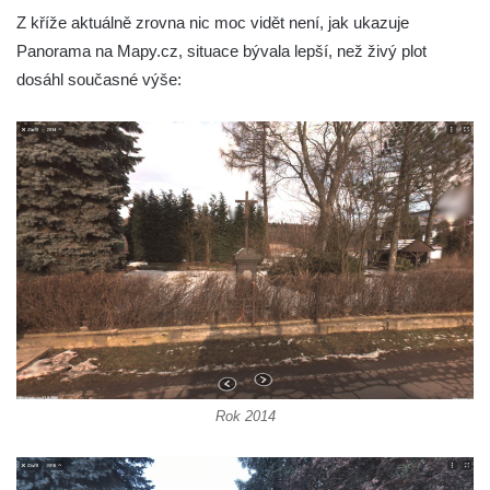
Kříž v Dělnické ulici v Kamenném Újezdě
Z kříže aktuálně zrovna nic moc vidět není, jak ukazuje
Boží muka na křižovatce ulic Latrán a K
Panorama na Mapy.cz, situace bývala lepší, než živý plot
Malší ve Velešíně
dosáhl současné výše:
Centrální kříž hřbitova ve Velešíně
Kříž u kostela svatého Václava ve Velešíně
Kříž u brány na hřbitov ve Velešíně
Kříž na zahradě domu čp. 127 v Římově
Kříž u fary v Římově
Kříž u lípy Jana Gurreho v Římově
Boží muka u hřbitova v Římově
Centrální kříž hřbitova v Římově
Kříž na návsi v Dolním Třeboníně
Kříž poblíž domu čp. 169 v Plavu
Rok 2014
Kříž na návsi v Plavu
Boží muka v Plavu