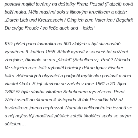
Kříž na rozcestí u domu čp. 49 ve Svojkově
postavit majitel továrny na deštníky Franz Pezold (Patzelt) nová
Centrální kříž bývalého hřbitova v Horním
boží muka. Měla masivní sokl s litinovým krucifixem a nápis:
Chlumu
„Durch Lieb und Kreuzespein / Ging ich zum Vater ien / Begehrlt
Du ew’ge Freude / so ließe auch und – leide!“
Kříž jižně od Prysku
Boží muka svatého Floriána v Mezné
Kříž přišel pana továrníka na 600 zlatých a byl slavnostně
Neugebauerův kříž východně od Sloupu v
vysvěcen 9. května 1858. Ačkoli vyrostl v sousedství požární
Čechách
zbrojnice, říkávalo se mu „školní“ (Schulkreuz). Proč? Náhoda.
Kříž u kostela Zvěstování Panny Marie v
Ve stejném roce totiž vyhověl brtnický děkan Ignaz Fischer
Duchcově
talku vlčihorských obyvatel a podpořil myšlenku postavit v obci
Údajný kříž před kostelem svatých Petra a
vlastní školu. S její stavbou se začalo v roce 1861 a 20. října
Pavla v Jeníkově
1862 již byla stavba vikářem Schubertem vysvěcena. První
žáčci usedli do škamen 4. listopadu. A tak Pezoldův kříž už
Kříž na návsi v Jeníkově
továrníkovo jméno nepřevzal. Namísto velikonočních jezdců se
Kříž na křižovatce v Teplické ulici v Lahošti
u něj nejčastěji modlívali pěšáci: zdejší školáčci spolu se svým
Kříž U Pěti lip na pastvině severovýchodně
učitelem…
od Mikulášovic
Kříž na rozcestí u domu čp. 123 v