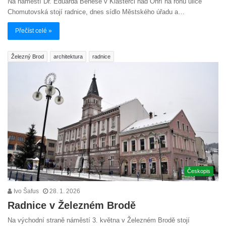
Na náměstí Dr. Eduarda Beneše v Klášterci nad Ohří na rohu ulice
Chomutovská stojí radnice, dnes sídlo Městského úřadu a…
Přečíst celé »
Železný Brod
architektura
radnice
Českopis
Ivo Šafus
28. 1. 2026
Radnice v Železném Brodě
Na východní straně náměstí 3. května v Železném Brodě stojí