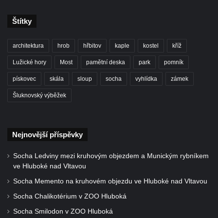
Štítky
architektura
hrob
hřbitov
kaple
kostel
kříž
Lužické hory
Most
pamětní deska
park
pomník
pískovec
skála
sloup
socha
vyhlídka
zámek
Šluknovský výběžek
Nejnovější příspěvky
Socha Ledviny mezi kruhovým objezdem a Munickým rybníkem
ve Hluboké nad Vltavou
Socha Memento na kruhovém objezdu ve Hluboké nad Vltavou
Socha Chalikotérium v ZOO Hluboká
Socha Smilodon v ZOO Hluboká