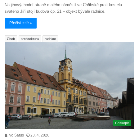
Na jihovýchodní straně malého náměstí ve Chřibské proti kostelu
svatého Jiří stojí budova čp. 21 – objekt bývalé radnice.
Přečíst celé »
Cheb
architektura
radnice
Českopis
Ivo Šafus
23. 4. 2026