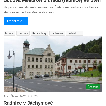
Budova Městského úřadu (radnice) ve Štětí
Na jižní straně Mírového náměstí ve Štětí u křižovatky s ulicí Krátká
stojí dnešní budova Městského úřadu.
Přečíst celé »
historie
muzeum
Krušné hory
Jáchymov
architektura
Českopis
Ivo Šafus
26. 2. 2026
Radnice v Jáchymově