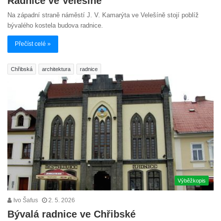
Radnice ve Velešíně
Na západní straně náměstí J. V. Kamarýta ve Velešíně stojí poblíž
bývalého kostela budova radnice.
Přečíst celé »
Chřibská
architektura
radnice
Výběžkopis
Ivo Šafus
2. 5. 2026
Bývalá radnice ve Chřibské