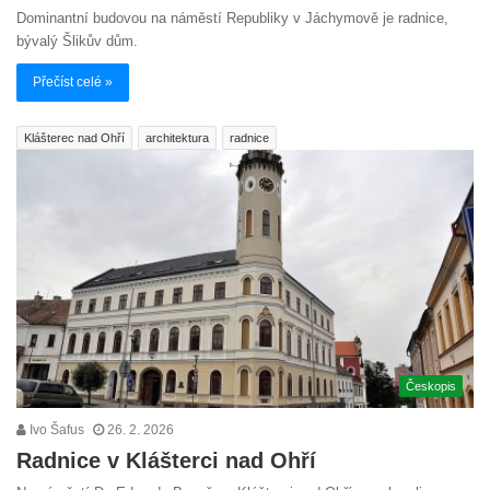
Dominantní budovou na náměstí Republiky v Jáchymově je radnice,
bývalý Šlikův dům.
Přečíst celé »
Klášterec nad Ohří
architektura
radnice
Českopis
Ivo Šafus
26. 2. 2026
Radnice v Klášterci nad Ohří