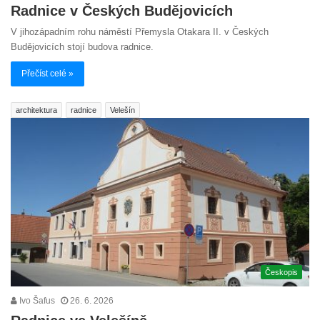
Radnice v Českých Budějovicích
V jihozápadním rohu náměstí Přemysla Otakara II. v Českých
Budějovicích stojí budova radnice.
Přečíst celé »
architektura
radnice
Velešín
Českopis
Ivo Šafus
26. 6. 2026