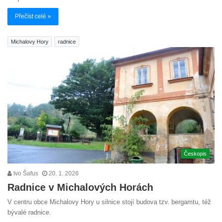
Přečíst celé »
Michalovy Hory
radnice
Českopis
Ivo Šafus
20. 1. 2026
Radnice v Michalových Horách
V centru obce Michalovy Hory u silnice stojí budova tzv. bergamtu, též
bývalé radnice.