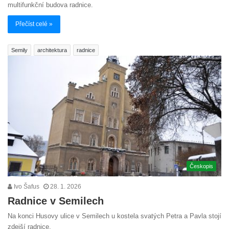
multifunkční budova radnice.
Přečíst celé »
Semily
architektura
radnice
Českopis
Ivo Šafus
28. 1. 2026
Radnice v Semilech
Na konci Husovy ulice v Semilech u kostela svatých Petra a Pavla stojí
zdejší radnice.