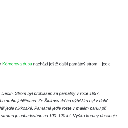
a
Körnerova dubu
nachází ještě další památný strom – jedle
 Děčín. Strom byl prohlášen za památný v roce 1997,
ého druhu jehličnanu. Ze Šluknovského výběžku byl v době
 jedle nikkoské. Památná jedle roste v malém parku při
táří stromu je odhadováno na 100–120 let. Výška koruny dosahuje