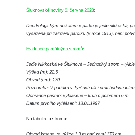
Mírovém náměstí ve Štětí
Šluknovské noviny 9. června 2023
:
Strom svobody (lípa republiky) na Mírovém
náměstí ve Štětí
Dendrologickým unikátem v parku je jedle nikkoská, p
Platany před hlavním nádražím v Děčíně
vysázena při založení parčíku (v roce 1913), není potv
Pamětní lípa v ulici 1. máje v Lužci nad
Vltavou
Evidence památných stromů
:
Lípa srdčitá v Kozlovicích
Jedle Nikkoská ve Šluknově – Jednotlivý strom – (Abie
Dub letní u břehu Labe v Dobříňském háji II.
Výška (m): 22,5
Dub letní u břehu Labe v Dobříňském háji I.
Obvod (cm): 170
Dub letní v Dobříňském háji
Poznámka: V parčíku v Tyršově ulici proti budově inter
Dub letní u Dobříně
Ochranné pásmo: vyhlášené – kruh o poloměru 6 m
Lípa malolistá u hřbitova v Lužici
Datum prvního vyhlášení: 13.01.1997
Lípa širokolistá ve Velenicích
Na tabulce u stromu:
Dub letní v bývalém statku Šumná
Habrová alej u zámku Zahrádky
Obvod kmene ve výšce 1,3 m nad zemí 170 cm