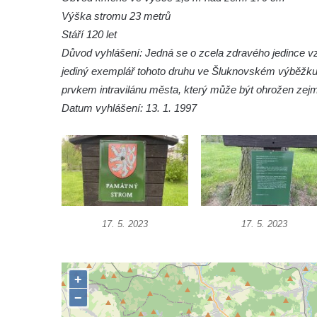
Javorová alej Mezná
Výška stromu 23 metrů
Jedle nikkoská ve Šluknově
Stáří 120 let
Důvod vyhlášení: Jedná se o zcela zdravého jedince 
Körnerův dub ve Šluknově
jediný exemplář tohoto druhu ve Šluknovském výběžku. 
Lípa u kostela Navštívení Panny Marie v
prvkem intravilánu města, který může být ohrožen zejm
Hejnicích
Datum vyhlášení: 13. 1. 1997
Lipová alej mezi zámkem a kaplí svatého
Jana Nepomuckého ve Sloupu v Čechách
Památný strom (lípa širokolistá) ve Sloupu v
Čechách
Lípa osvobození v parku v Teplicích nad
Metují
17. 5. 2023
17. 5. 2023
Stromy milénia v parku v Teplicích nad
Metují
Památný strom (lípa) v Dolních Křečanech
Javor klen v Mikulášovicích