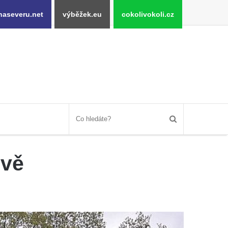
naseveru.net
výběžek.eu
cokolivokoli.cz
ově