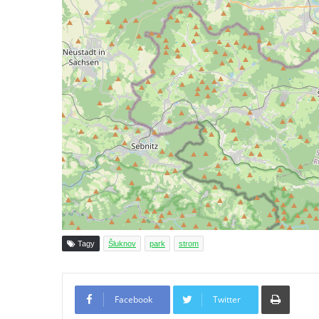
Památný buk v Jiřetíně pod Jedlovou
Nivní dub v Království
Lípa republiky v Dubé
Strom svobody u pomníku rumburské
vzpoury v Rumburku
Jírovec u Kleinova statku v Konětopech
Švehlova lípa v Touchovicích
Lípa malolistá na hřbitově v Chloumku v
Mělníku
Strom republiky u kaple na rozcestí v jižní
části Budyně nad Ohří
Lípa na Markovském západně od Mšené-
Tagy
Šluknov
park
strom
lázně
Lípa míru v parku v Oybině
Tiskno
Schillerův dub ve Stráži nad Nisou
Facebook
Twitter