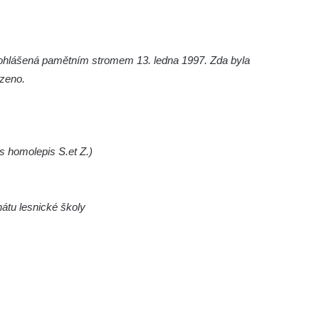
rohlášená pamětním stromem 13. ledna 1997. Zda byla
rzeno.
s homolepis S.et Z.)
nátu lesnické školy