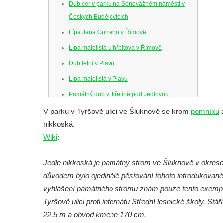
Dub cer v parku na Senovážném náměstí v
Českých Budějovicích
Lípa Jana Gurreho v Římově
Lípa malolistá u hřbitova v Římově
Dub letní v Plavu
Lípa malolistá v Plavu
Památný dub v Jiřetíně pod Jedlovou
Panenská jedle
V parku v Tyršově ulici ve Šluknově se krom
pomníku
nikkoská.
Dub Karla IV. v oboře Linhart v Karlových
Wiki
:
Varech
Soudní lípa v Severním u Lobendavy
Jedle nikkoská je památný strom ve Šluknově v okrese
Lípa srdčitá na Spálově
důvodem bylo ojedinělé pěstování tohoto introdukovan
Strom na křižovatce u domu čp. 160 ve
vyhlášení památného stromu znám pouze tento exemplář
Chřibské
Tyršově ulici proti internátu Střední lesnické školy. S
Lípa 75. výročí výroby papíru ve Štětí na
22,5 m a obvod kmene 170 cm.