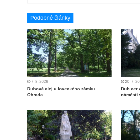
Lví buk v Lužických horách
Památný strom a kámen ke 100. výročí
Podobné články
vzniku ČSR 1918-2018 v městském parku v
Libochovicích
7. 8. 2026
20. 7. 2
Dubová alej u loveckého zámku
Dub cer 
Ohrada
náměstí 