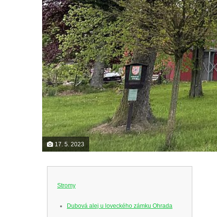
17. 5. 2023
Stromy
Dubová alej u loveckého zámku Ohrada