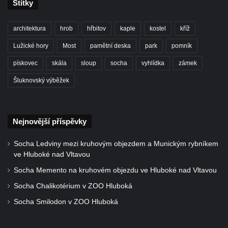
Štítky
architektura
hrob
hřbitov
kaple
kostel
kříž
Lužické hory
Most
pamětní deska
park
pomník
pískovec
skála
sloup
socha
vyhlídka
zámek
Šluknovský výběžek
Nejnovější příspěvky
Socha Ledviny mezi kruhovým objezdem a Munickým rybníkem
ve Hluboké nad Vltavou
Socha Memento na kruhovém objezdu ve Hluboké nad Vltavou
Socha Chalikotérium v ZOO Hluboká
Socha Smilodon v ZOO Hluboká