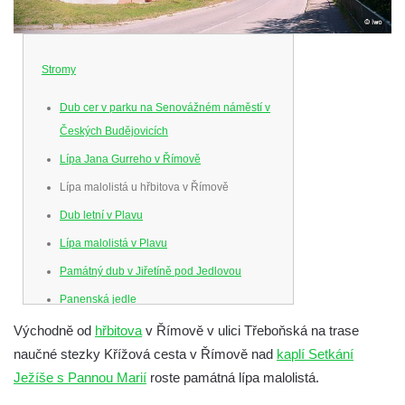
Stromy
Dub cer v parku na Senovážném náměstí v
Českých Budějovicích
Lípa Jana Gurreho v Římově
Lípa malolistá u hřbitova v Římově
Dub letní v Plavu
Lípa malolistá v Plavu
Památný dub v Jiřetíně pod Jedlovou
Panenská jedle
Dub Karla IV. v oboře Linhart v Karlových
Východně od
hřbitova
v Římově v ulici Třeboňská na trase
Varech
naučné stezky Křížová cesta v Římově nad
kaplí Setkání
Ježíše s Pannou Marií
roste památná lípa malolistá.
Soudní lípa v Severním u Lobendavy