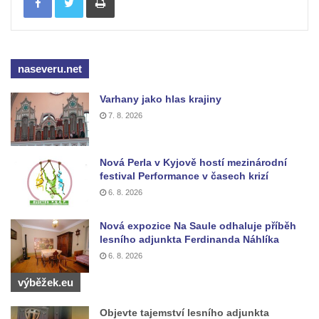
Metují
Památný strom (lípa) v Dolních Křečanech
Javor klen v Mikulášovicích
naseveru.net
Památný buk v Jiřetíně pod Jedlovou
Varhany jako hlas krajiny
Nivní dub v Království
7. 8. 2026
Lípa republiky v Dubé
Strom svobody u pomníku rumburské
Nová Perla v Kyjově hostí mezinárodní
vzpoury v Rumburku
festival Performance v časech krizí
Jírovec u Kleinova statku v Konětopech
6. 8. 2026
Švehlova lípa v Touchovicích
Nová expozice Na Saule odhaluje příběh
Lípa malolistá na hřbitově v Chloumku v
lesního adjunkta Ferdinanda Náhlíka
Mělníku
6. 8. 2026
Strom republiky u kaple na rozcestí v jižní
výběžek.eu
části Budyně nad Ohří
Objevte tajemství lesního adjunkta
Lípa na Markovském západně od Mšené-