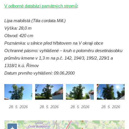
Lípa srdčitá na Spálově
V odborné databázi památných stromů
:
Strom na křižovatce u domu čp. 160 ve
Chřibské
Lípa malolistá (Tilia cordata Mill.)
Lípa 75. výročí výroby papíru ve Štětí na
Výška: 28,0 m
Mírovém náměstí ve Štětí
Obvod: 420 cm
Strom svobody (lípa republiky) na Mírovém
Poznámka: u silnice před hřbitovem na V okraji obce
náměstí ve Štětí
Ochranné pásmo: vyhlášené – kruh o poloměru desetinásobku
průměru kmene v 1,3 m na p.č. 142, 194/3, 195/2, 229/1 a
Platany před hlavním nádražím v Děčíně
1318/1 k.ú. Římov
Pamětní lípa v ulici 1. máje v Lužci nad
Datum prvního vyhlášení: 09.06.2000
Vltavou
Lípa srdčitá v Kozlovicích
Dub letní u břehu Labe v Dobříňském háji II.
Dub letní u břehu Labe v Dobříňském háji I.
28. 5. 2026
28. 5. 2026
28. 5. 2026
28. 5. 2026
Dub letní v Dobříňském háji
Dub letní u Dobříně
Lípa malolistá u hřbitova v Lužici