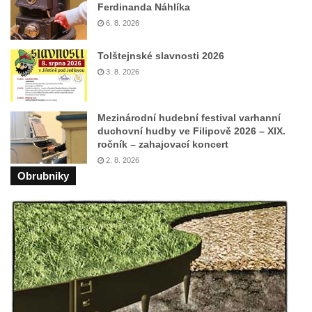
Ferdinanda Náhlíka
lázně
6. 8. 2026
Lípa míru v parku v Oybině
Tolštejnské slavnosti 2026
Schillerův dub ve Stráži nad Nisou
3. 8. 2026
Lví buk v Lužických horách
Památný strom a kámen ke 100. výročí
Mezinárodní hudební festival varhanní
vzniku ČSR 1918-2018 v městském parku v
duchovní hudby ve Filipově 2026 – XIX.
Libochovicích
ročník – zahajovací koncert
2. 8. 2026
Obrubniky