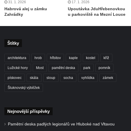
31. 1. 2026
17. 1. 2026
Habrová alej u zámku
Upoutávka JduHřebenovkou
Zahrádky
u parkoviště na Mezní Louce
Štítky
architektura
hrob
hřbitov
kaple
kostel
kříž
Lužické hory
Most
pamětní deska
park
pomník
pískovec
skála
sloup
socha
vyhlídka
zámek
Šluknovský výběžek
Nejnovější příspěvky
Pamětní deska padlých legionářů ve Hluboké nad Vltavou