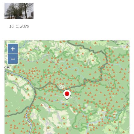
Lípa širokolistá ve Velenicích
Dub letní v bývalém statku Šumná
Habrová alej u zámku Zahrádky
16. 1. 2026
Javorová alej Mezná
Jedle nikkoská ve Šluknově
Körnerův dub ve Šluknově
Lípa u kostela Navštívení Panny Marie v
Hejnicích
Lipová alej mezi zámkem a kaplí svatého
Jana Nepomuckého ve Sloupu v Čechách
Památný strom (lípa širokolistá) ve Sloupu v
Čechách
Lípa osvobození v parku v Teplicích nad
Metují
Stromy milénia v parku v Teplicích nad