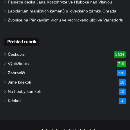
Pamětní deska Jana Kostohryze ve Hluboké nad Vltavou
Lapidárium hraničních kamenů u loveckého zámku Ohrada
Zvonice na Pěnkavčím vrchu ve Vrchlického ulici ve Varnsdorfu
Přehled rubrik
Českopis
5 534
Výběžkopis
719
Zahraničí
230
Jíme kdekoli
16
Na houby kamkoli
10
Kdokoli
4