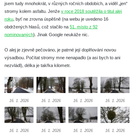
jsem tudy mnohokrát, v různých ročních obdobích, a viděl „jen“
Strom na křižovatce u domu čp. 160 ve
stromy kolem asfaltu. Jenže
v roce 2018 soutěžila o titul alej
Chřibské
roku
, byť ne zrovna úspěšně (na webu je uvedeno 16
Lípa 75. výročí výroby papíru ve Štětí na
obdržených hlasů, což stačilo na
51. místo z 92
Mírovém náměstí ve Štětí
nominovaných
). Jinak Google neukáže nic.
Strom svobody (lípa republiky) na Mírovém
O alej je zjevně pečováno, je patrné její doplňování novou
náměstí ve Štětí
výsadbou. Počítat stromy mne nenapadlo (a asi bych to ani
Platany před hlavním nádražím v Děčíně
nezvládl), délka je takřka kilometr.
Pamětní lípa v ulici 1. máje v Lužci nad
Vltavou
Lípa srdčitá v Kozlovicích
Dub letní u břehu Labe v Dobříňském háji II.
16. 1. 2026
16. 1. 2026
16. 1. 2026
16. 1. 2026
Dub letní u břehu Labe v Dobříňském háji I.
Dub letní v Dobříňském háji
Dub letní u Dobříně
16. 1. 2026
16. 1. 2026
16. 1. 2026
16. 1. 2026
Lípa malolistá u hřbitova v Lužici