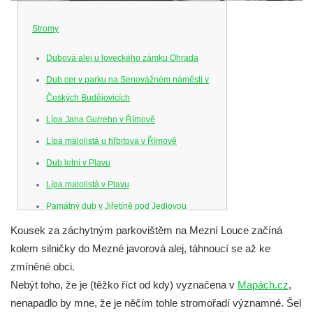
Stromy
Dubová alej u loveckého zámku Ohrada
Dub cer v parku na Senovážném náměstí v
Českých Budějovicích
Lípa Jana Gurreho v Římově
Lípa malolistá u hřbitova v Římově
Dub letní v Plavu
Lípa malolistá v Plavu
Památný dub v Jiřetíně pod Jedlovou
Panenská jedle
Kousek za záchytným parkovištěm na Mezní Louce začíná
kolem silničky do Mezné javorová alej, táhnoucí se až ke
Dub Karla IV. v oboře Linhart v Karlových
zmíněné obci.
Varech
Nebýt toho, že je (těžko říct od kdy) vyznačena v
Mapách.cz
,
Soudní lípa v Severním u Lobendavy
nenapadlo by mne, že je něčím tohle stromořadí významné. Šel
Lípa srdčitá na Spálově