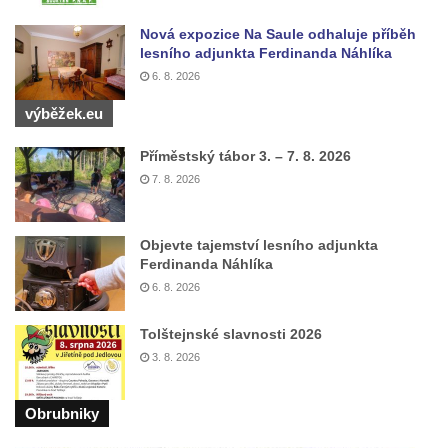
lázně
Nová expozice Na Saule odhaluje příběh
Lípa míru v parku v Oybině
lesního adjunkta Ferdinanda Náhlíka
Schillerův dub ve Stráži nad Nisou
6. 8. 2026
Lví buk v Lužických horách
výběžek.eu
Památný strom a kámen ke 100. výročí
Příměstský tábor 3. – 7. 8. 2026
vzniku ČSR 1918-2018 v městském parku v
7. 8. 2026
Libochovicích
Objevte tajemství lesního adjunkta
Ferdinanda Náhlíka
6. 8. 2026
Tolštejnské slavnosti 2026
3. 8. 2026
Obrubniky