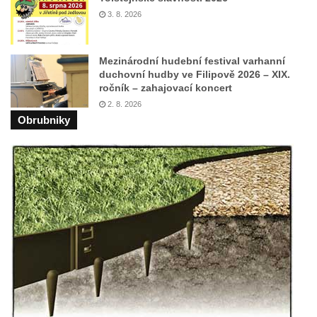
Lípa míru v parku v Oybině
3. 8. 2026
Schillerův dub ve Stráži nad Nisou
Lví buk v Lužických horách
Mezinárodní hudební festival varhanní
duchovní hudby ve Filipově 2026 – XIX.
Památný strom a kámen ke 100. výročí
ročník – zahajovací koncert
vzniku ČSR 1918-2018 v městském parku v
2. 8. 2026
Libochovicích
Obrubniky