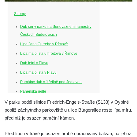
Stromy
Dub cer v parku na Senovážném náměstí v
Českých Budějovicích
Lípa Jana Gurreho v Římově
Lípa malolistá u hřbitova v Římově
Dub letní v Plavu
Lípa malolistá v Plavu
Památný dub v Jiřetíně pod Jedlovou
Panenská jedle
Dub Karla IV. v oboře Linhart v Karlových
V parku podél silnice Friedrich-Engels-Straße (S133) v Oybině
Varech
poblíž záchytného parkoviště u ulice Bürgerallee roste lípa míru,
před níž je osazen pamětní kámen.
Soudní lípa v Severním u Lobendavy
Lípa srdčitá na Spálově
Před lípou v trávě je osazen hrubě opracovaný balvan, na jehož