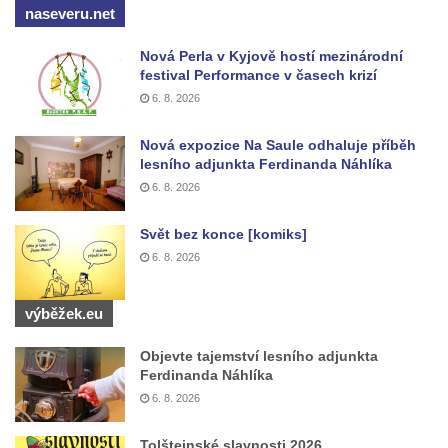
naseveru.net
Památný strom (lípa) v Dolních Křečanech
Javor klen v Mikulášovicích
Nová Perla v Kyjově hostí mezinárodní
festival Performance v časech krizí
Památný buk v Jiřetíně pod Jedlovou
6. 8. 2026
Nivní dub v Království
Nová expozice Na Saule odhaluje příběh
Lípa republiky v Dubé
lesního adjunkta Ferdinanda Náhlíka
Strom svobody u pomníku rumburské
6. 8. 2026
vzpoury v Rumburku
Svět bez konce [komiks]
Jírovec u Kleinova statku v Konětopech
6. 8. 2026
Švehlova lípa v Touchovicích
Lípa malolistá na hřbitově v Chloumku v
výběžek.eu
Mělníku
Strom republiky u kaple na rozcestí v jižní
Objevte tajemství lesního adjunkta
Ferdinanda Náhlíka
části Budyně nad Ohří
6. 8. 2026
Lípa na Markovském západně od Mšené-
lázně
Tolštejnské slavnosti 2026