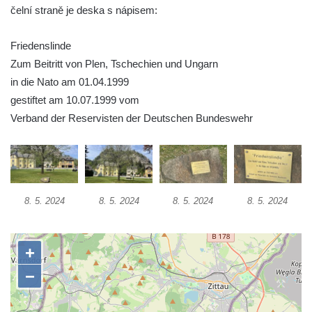
Strom na křižovatce u domu čp. 160 ve
čelní straně je deska s nápisem:
Chřibské
Lípa 75. výročí výroby papíru ve Štětí na
Friedenslinde
Mírovém náměstí ve Štětí
Zum Beitritt von Plen, Tschechien und Ungarn
Strom svobody (lípa republiky) na Mírovém
in die Nato am 01.04.1999
náměstí ve Štětí
gestiftet am 10.07.1999 vom
Verband der Reservisten der Deutschen Bundeswehr
Platany před hlavním nádražím v Děčíně
Pamětní lípa v ulici 1. máje v Lužci nad
Vltavou
Lípa srdčitá v Kozlovicích
8. 5. 2024
8. 5. 2024
8. 5. 2024
8. 5. 2024
Dub letní u břehu Labe v Dobříňském háji II.
Dub letní u břehu Labe v Dobříňském háji I.
Dub letní v Dobříňském háji
Dub letní u Dobříně
Lípa malolistá u hřbitova v Lužici
Lípa širokolistá ve Velenicích