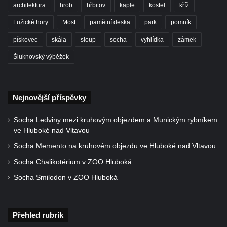
architektura
hrob
hřbitov
kaple
kostel
kříž
Lužické hory
Most
pamětní deska
park
pomník
pískovec
skála
sloup
socha
vyhlídka
zámek
Šluknovský výběžek
Nejnovější příspěvky
Socha Ledviny mezi kruhovým objezdem a Munickým rybníkem
ve Hluboké nad Vltavou
Socha Memento na kruhovém objezdu ve Hluboké nad Vltavou
Socha Chalikotérium v ZOO Hluboká
Socha Smilodon v ZOO Hluboká
Přehled rubrik