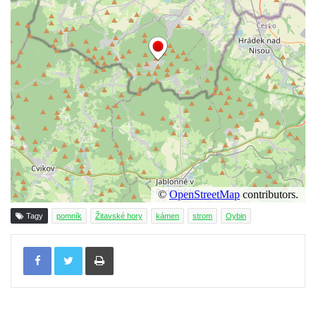
Dub letní v bývalém statku Šumná
Habrová alej u zámku Zahrádky
Javorová alej Mezná
Jedle nikkoská ve Šluknově
Körnerův dub ve Šluknově
Lípa u kostela Navštívení Panny Marie v
Hejnicích
Lipová alej mezi zámkem a kaplí svatého
Jana Nepomuckého ve Sloupu v Čechách
Památný strom (lípa širokolistá) ve Sloupu v
Tagy
pomník
Žitavské hory
kámen
strom
Oybin
Čechách
Tisknout
Lípa osvobození v parku v Teplicích nad
Metují
Stromy milénia v parku v Teplicích nad
Metují