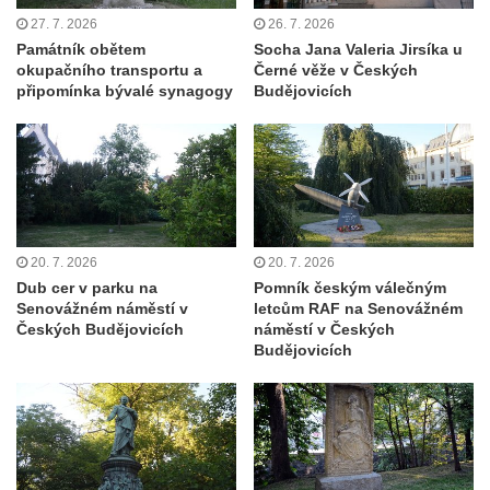
27. 7. 2026
26. 7. 2026
Památník obětem
Socha Jana Valeria Jirsíka u
okupačního transportu a
Černé věže v Českých
připomínka bývalé synagogy
Budějovicích
20. 7. 2026
20. 7. 2026
Dub cer v parku na
Pomník českým válečným
Senovážném náměstí v
letcům RAF na Senovážném
Českých Budějovicích
náměstí v Českých
Budějovicích