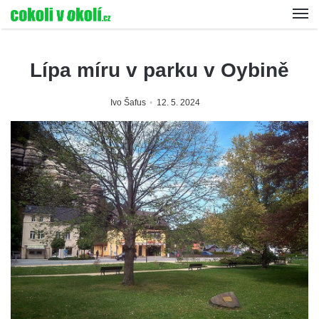
Lípa míru v parku v Oybině
Ivo Šafus
12. 5. 2024