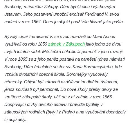
Svobody) městečka Zákupy. Dům byl školou i výchovným
ústavem. Jeho postavení umožnil excísař Ferdinand V. svou
nadací v roce 1864. Dnes je objekt používán hlavně jako pošta.
Bývalý císař Ferdinand V. se svou manželkou Marií Annou
využívali od roku 1850
zámek v Zákupech
jako jedno ze dvou
svých letních sídel. Městečku několikrát pomohli v jeho rozvoji.
V roce 1865 se z jeho peněz postavil na náměstí (dnes náměstí
Svobody) Dům řeholních sester sv. Karla Borromejského, kde
vznikla dvoutřídní obecná škola. Boromejky vyučovaly
německy. Objekt byl zároveň vzdělávacím dívčím ústavem,
jehož součástí byl penzionát. Do nové školy přešly dívky ze
smíšené zákupské školy, učit se v ní začalo v roce 1866.
Dospívající dívky dívčího ústavu zpravidla bydlely v
zákupských rodinách (byly i z Prahy) a na vyučování docházely
či dojížděly.