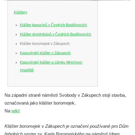
Kláštery
Klášter kapucínů v Českých Budějovicích
Klášter dominikánů v Českých Budějovicích
Klášter boromejek v Zákupech
Kapucínský klášter v Zákupech
Kapucínský klášter u zámku Mnichovo
Hradiště
Na západní straně náměstí Svobody v Zákupech stojí stavba,
označovaná jako klášter boromejek.
Na
wiki
:
Klášter boromejek v Zákupech je označení používané pro Dům
řeholních sester sv. Karla Boromejského na náměstí (dnes