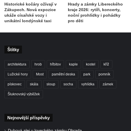
Historické kočáry ožívají v
Hrady a zámky Libereckého
Zákupech. Nová expozice
kraje 2026: rytíři, koncerty,
ukáže císařské vozy i
noční prohlídky i pohádky
unikátní londýnské taxi
pro děti
Štítky
architektura
hrob
hřbitov
kaple
kostel
kříž
Lužické hory
Most
pamětní deska
park
pomník
pískovec
skála
sloup
socha
vyhlídka
zámek
Šluknovský výběžek
Nejnovější příspěvky
Dubová alej u loveckého zámku Ohrada