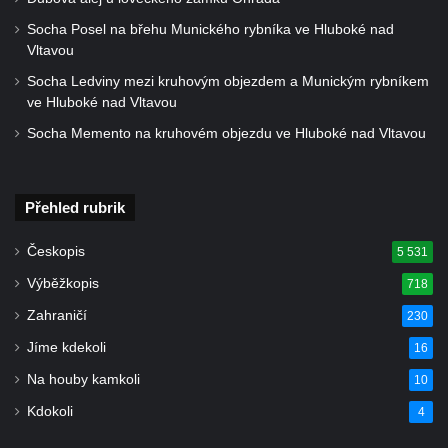
Socha Posel na břehu Munického rybníka ve Hluboké nad
Vltavou
Socha Ledviny mezi kruhovým objezdem a Munickým rybníkem
ve Hluboké nad Vltavou
Socha Memento na kruhovém objezdu ve Hluboké nad Vltavou
Přehled rubrik
Českopis
5 531
Výběžkopis
718
Zahraničí
230
Jíme kdekoli
16
Na houby kamkoli
10
Kdokoli
4