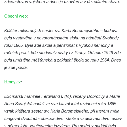
zdevastován vojskem a dnes je uzavřen a v dezolátním stavu.
Obecní web
:
Klášter milosrdných sester sv. Karla Boromejského – budova
byla vystavěna v novorománském slohu na náměstí Svobody
roku 1865. Byla zde škola a penzionát s výukou němčiny a
ručních prací, kde studovaly dívky i z Prahy. Od roku 1946 zde
byla umístěna měšťanská a základní škola do roku 1964. Dnes
je zde pošta.
Hrady.cz
:
Excísařští manželé Ferdinand I. (V.), řečený Dobrotivý a Marie
Anna Savojská nadali ve své hlavní letní rezidenci roku 1865
vznik kláštera sester sv. Karla Boromejského, při kterém měla
fungovat dvoutřídní obecná dívčí škola a vzdělávací dívčí ústav
s německým vyučovacím jazykem. Pro potřeby nadání byla