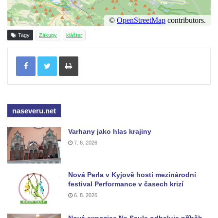
Tagy
Zákupy
klášter
Tisknout
naseveru.net
Varhany jako hlas krajiny
7. 8. 2026
Nová Perla v Kyjově hostí mezinárodní
festival Performance v časech krizí
6. 8. 2026
Nová expozice Na Saule odhaluje příběh