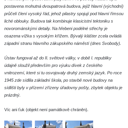
postavena mohutná dvoupatrová budova, jejíž hlavní (východní)
průčelí člení vysoký řád, jehož pilastry spojují pod hlavní římsou
liché oblouky. Budova tak kombinuje klasicistní tektoniku s
novorománskými detaily. Na hřebeni podélné střechy je
osazena vížka s vysokým křížem. Bývalý klášter zcela ovládá
západní stranu hlavního zákupského náměstí (dnes Svobody).
Ústav fungoval až do II. světové války, v době I. republiky
údajně sloužil především pro výuku dívek z českého
vnitrozemí, které si tu osvojovaly druhý zemský jazyk. Po roce
1945 zde sídlila základní škola, po stavbě nové budovy na
sídlišti byly v přízemí zřízeny úřadovny pošty, zbytek objektu je
prázdný.
Víc ani ťuk (objekt není památkově chráněn).