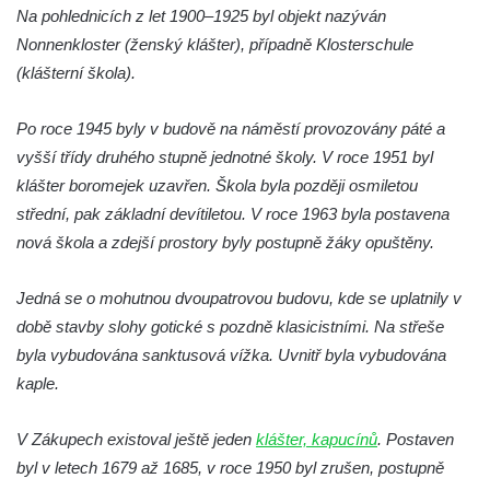
Na pohlednicích z let 1900–1925 byl objekt nazýván
Nonnenkloster (ženský klášter), případně Klosterschule
(klášterní škola).
Po roce 1945 byly v budově na náměstí provozovány páté a
vyšší třídy druhého stupně jednotné školy. V roce 1951 byl
klášter boromejek uzavřen. Škola byla později osmiletou
střední, pak základní devítiletou. V roce 1963 byla postavena
nová škola a zdejší prostory byly postupně žáky opuštěny.
Jedná se o mohutnou dvoupatrovou budovu, kde se uplatnily v
době stavby slohy gotické s pozdně klasicistními. Na střeše
byla vybudována sanktusová vížka. Uvnitř byla vybudována
kaple.
V Zákupech existoval ještě jeden
klášter, kapucínů
. Postaven
byl v letech 1679 až 1685, v roce 1950 byl zrušen, postupně