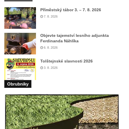
Model rozhledny Vlčí hora ve Starých
Příměstský tábor 3. – 7. 8. 2026
Křečanech
7. 8. 2026
Budova fary ve Starých Křečanech
Skalní sklípky v Dubé (Sadová ulice)
Objevte tajemství lesního adjunkta
Ferdinanda Náhlíka
Dům č.p. 208/80 v Dlouhé ulici v Dubé
6. 8. 2026
Dům č.p. 97/85 v Dlouhé ulici v Dubé
Dům č.p. 96/87 v Dlouhé ulici v Dubé
Tolštejnské slavnosti 2026
Dům č.p. 94/91 v Dlouhé ulici v Dubé
3. 8. 2026
Dům č.p. 91/97 v Dlouhé ulici v Dubé
Obrubniky
Dům č.p. 90/99 v Dlouhé ulici v Dubé
Dům č.p. 110/94 v Dlouhé ulici v Dubé
Budova fary v Dubé
Altán v parku v ulici Požárníků v Dubé
Největší hedvábná růže světa v Sebnitz