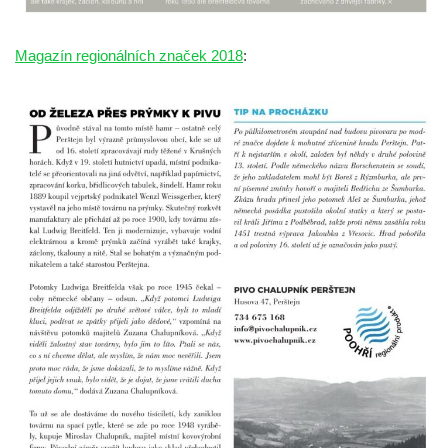
Čechách
Magazín regionálních značek 2018
:
Dům čp. 181 v Mikovcově ulici ve Sloupu v
Čechách
Dům čp. 167 v ulici Pod Hradem ve Sloupu
v Čechách
Dům čp. 149 v Alšově ulici v Novém Boru
Dům čp. 172 v Palackého ulici v Novém
Boru
Dům čp. 170 na Palackého náměstí v
Novém Boru
Dům čp. 183 na Palackého náměstí v
Novém Boru
Dům čp. 184 na Palackého náměstí v
Novém Boru
Dům čp. 215 v ulici Bratří Čapků v Novém