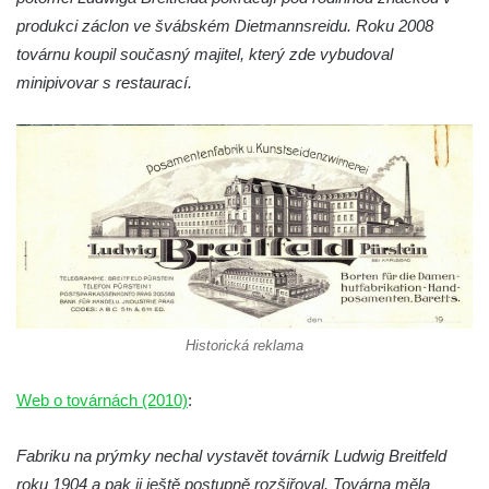
produkci záclon ve švábském Dietmannsreidu. Roku 2008
Dům čp. 105/10 na Lužickém náměstí v
továrnu koupil současný majitel, který zde vybudoval
Rumburku
minipivovar s restaurací.
Dům čp. 103/8 na Lužickém náměstí v
Rumburku
Dům čp. 101/6 na Lužickém náměstí v
Rumburku
Dům čp. 104/9 na Lužickém náměstí v
Rumburku
Dům čp. 102/7 na Lužickém náměstí v
Rumburku
Dům čp. 99/4 na Lužickém náměstí v
Historická reklama
Rumburku (tiskárna Heinricha Pfeifera)
Web o továrnách (2010)
:
Bývalý špitál v Teplé
Josef Meisel jun., tkalcovna a barevna u
Fabriku na prýmky nechal vystavět továrník Ludwig Breitfeld
Dolního Podluží
roku 1904 a pak ji ještě postupně rozšiřoval. Továrna měla