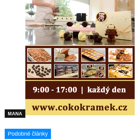
Dům č.ev. 124 v Janově-Novém Boru
Viniční dům Kartuziánský lis v Mělníku
Barokní sýpka v Brníkově
Budova kampeličky v Podbradci
Bývalá železniční stanice Horní Jiřetín
Dům čp. 3 na Mírovém náměstí v
Postoloprtech
Budova bývalé restaurace Pod lesem čp.
2119 v Tylově ulici v Litvínově
Rieckenova vila u textilní továrny v Šumné-
Litvínově
Textilní továrna v Šumné-Litvínově
MANA
Úpravna vody Bílý potok – Meziboří
Barokní sýpka (bývalá tvrz) v Lišnici
Podobné články
Bývalý statek čp. 14 v centru Polerad