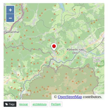
Kittelův dům čp. 101 v Novém Boru
Hornický dům Sokolov
Dům kultury Ostrov
Venkovské usedlosti Nový Drahov
Fuchsova vila v Kraslicích
Katova ulička v Kadani
Kittelův dům v Krásné u Pěnčína
Fara u kostela svatého Josefa v Krásné u
Pěnčína
Altán v parku u školy v Teplicích nad Metují
Krakonošovy schody v Teplicích nad Metují
Kubečkova fara čp. 54 v Machovské Lhotě
Vila Landhaus čp. 1230/6 v ulici Pod
Doubravkou v Teplicích
Tagy
pivovar
architektura
Perštejn