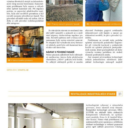
Lázeňský dům Jizera čp. 116 v Lázních
Libverda
Lázeňský dům Depandance Vodoléčba čp.
113 v Lázních Libverda
Dům čp. 94 na náměstí T. G. Masaryka ve
Frýdlantu
Dům čp. 104 na náměstí T. G. Masaryka ve
Frýdlantu
Dům čp. 102 na náměstí T. G. Masaryka ve
Frýdlantu
Dům čp. 2 zvaný Na Panské zvůli na
náměstí T. G. Masaryka ve Frýdlantu
Dům čp. 95 na náměstí T. G. Masaryka ve
Frýdlantu
Dům čp. 43 v Havlíčkově ulici ve Frýdlantu
Dům čp. 42 v Havlíčkově ulici ve Frýdlantu