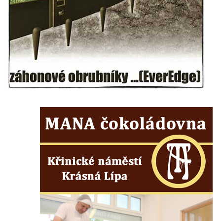
Sušárna chmele v Dubé
Dům čp. 12 na Tyršově náměstí v Cítolibech
Bývalý špitál čp. 60 v Cítolibech
Dělnický dům čp. 219 v Cítolibech
Zemědělský dvůr zvaný Ovčín čp. 26 v
Cítolibech
Bývalý cukrovar Chlumčany
Sluneční hodiny u domu čp. 14 v
Chlumčanech
Dělnický dům ve Veltěži
Kleinův statek v Konětopech
Památník bývalého nádraží Strupčice
zaniklé místní železniční dráhy Počerady –
Vrskmaň
Fara u kostela svaté Kateřiny Alexandrijské
ve Sloupu v Čechách