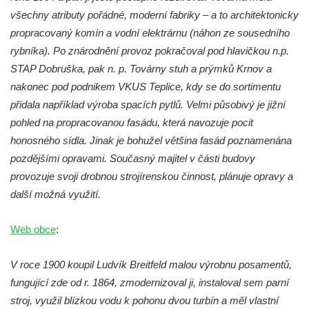
Mattoniho továrna v lázních Kyselka
všechny atributy pořádné, moderní fabriky – a to architektonicky
Dům Stallburg v lázních Kyselka
propracovaný komín a vodní elektrárnu (náhon ze sousedního
rybníka). Po znárodnění provoz pokračoval pod hlavičkou n.p.
Vilemínka (Vilemínin dvůr) v lázních
STAP Dobruška, pak n. p. Továrny stuh a prýmků Krnov a
Kyselka
nakonec pod podnikem VKUS Teplice, kdy se do sortimentu
Švýcarský dvůr v lázních Kyselka
přidala například výroba spacích pytlů. Velmi působivý je jižní
Jindřichův dvůr v lázních Kyselka
pohled na propracovanou fasádu, která navozuje pocit
Altán v lázních Kyselka
honosného sídla. Jinak je bohužel většina fasád poznamenána
Mattoniho vila v lázních Kyselka
pozdějšími opravami. Současný majitel v části budovy
provozuje svoji drobnou strojírenskou činnost, plánuje opravy a
Bývalý Štichlův Mlýn u Andělské Hory
další možná využití.
Bývalý Hotel Central v Bečově nad Teplou
Dům čp. 254 v Krásné Lípě (kavárna u
Web obce
:
Frinda)
Wolfrumova vila v Ústí nad Labem
V roce 1900 koupil Ludvík Breitfeld malou výrobnu posamentů,
Hotel Vladimir v Ústí nad Labem
fungující zde od r. 1864, zmodernizoval ji, instaloval sem parní
stroj, využil blízkou vodu k pohonu dvou turbín a měl vlastní
Budova Oblastního muzea v Ústí nad