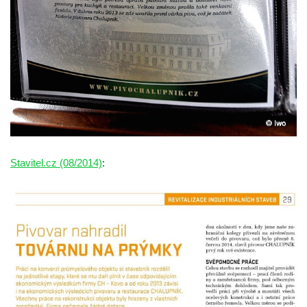
Spořitelna v Turnově
Hostinec ve Svojkově
Dům obuvi Baťa v Liberci
Hotel Cristal v Železném Brodě
Spořitelna a muzeum v Železném Brodě
Spořitelna v Semilech
Dům čp. 2 v Semilech (sídlo Muzea a
Pojizerské galerie)
Stavitel.cz (08/2014)
:
Obecní dům v Semilech
Pila U Lišáka u Rabštejna nad Střelou
Bývalá fara v Pražské ulici v Bochově
Fara u kostela svatých Petra a Pavla ve
Žluticích
Fuchsova vila v České Kamenici
Robert Fuchs, papírna v České Kamenici