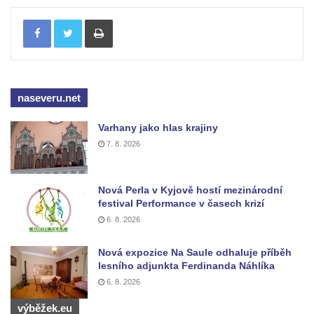
Jirschova vila čp. 1348/10 v ulici Pod
Tisknout
Doubravkou v Teplicích
Dům čp. 270 v ulici U Hrádku zvaný
Škvárovník v Teplicích
Úřednický dům s voliérou u zámku v
naseveru.net
Teplicích
Opěrná zeď s balustrádou a zamřížovanými
Varhany jako hlas krajiny
okny u zámku v Teplicích
7. 8. 2026
Ptačí schody u zámku v Teplicích
Pavilon Kolostůjovy věžičky v Teplicích
Nová Perla v Kyjově hostí mezinárodní
festival Performance v časech krizí
Dům čp. 72/1 v Lázeňské ulici v Teplicích –
6. 8. 2026
Zlaté slunce
Protiletecký kryt v Tanvaldu
Nová expozice Na Saule odhaluje příběh
lesního adjunkta Ferdinanda Náhlíka
Riedlova vila v Desné
6. 8. 2026
Dům čp. 16 ve Starých Křečanech
výběžek.eu
Dům čp. 15 ve Starých Křečanech