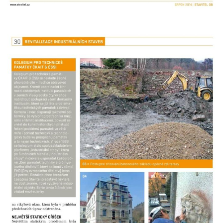
Jeníkově
Areál Mikov v Mikulášovicích – Ignaze
Röslera synové, továrna kovového zboží
Dům správce hřbitova v Mikulášovicích
Tovární budova v Mikulášovicích – Anton
Pohl, továrna na gumové stuhy
Tovární budova čp. 478 v Mikulášovicích –
Franz Frenzel, továrna na nože
Tovární budova jižně od dolního nádraží v
Mikulášovicích – Josef Kunert & synové,
kovové a kancelářské zboží
Schodiště ke kostelu Nanebevzetí Panny
Marie ve Vilémově
Lázeňský dům čp. 82 v Lázních Libverda
Obří sud v Lázních Libverda