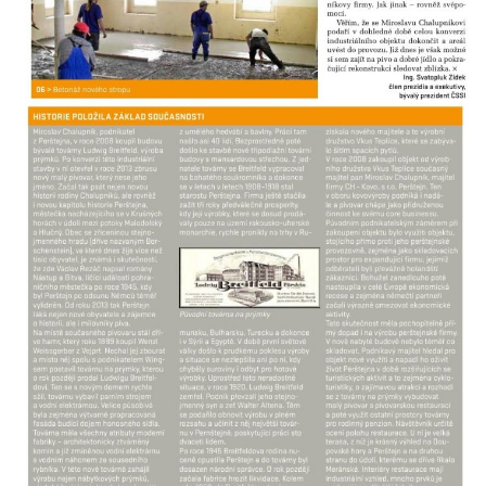
Dvojdům čp. 92 a 93 (hotel Bílý kůň) na
náměstí T. G. Masaryka ve Frýdlantu
Dům čp. 3 na náměstí T. G. Masaryka ve
Frýdlantu
Bývalý špitál čp. 176 ve Frýdlantu
Dům ev.č. 89 v Benešově ulici ve Sloupu v
Čechách
Dům čp. 79 v Mlýnské ulici ve Sloupu v
Čechách
Dům čp. 134 v Mlýnské ulici ve Sloupu v
Čechách
Dům čp. 101 v ulici Ke Hradu ve Sloupu v
Čechách
Dům čp. 102 v Potoční ulici ve Sloupu v
Čechách
Dům čp. 109 v ulici Ke Hradu ve Sloupu v