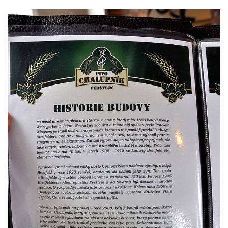
Kamenici
Dům čp. 26 ve Velenicích
Dům čp. 31 ve Velenicích
Dům čp. 121 ve Velenicích
Dům čp. 155 ve Velenicích
Dům čp. 33 – bývalá škola ve Velenicích
Bývalá fara ve Velenicích
Dům ev.č. 26 ve Velenicích
Dům čp. 68 ve Velenicích
Dům čp. 67 ve Svojkově
Torzo domu čp. 6 ve Svojkově
Městské divadlo Chomutov
Ludwig Breitfeld, výroba prýmků – dnes
Pivovar Chalupník v Perštejně