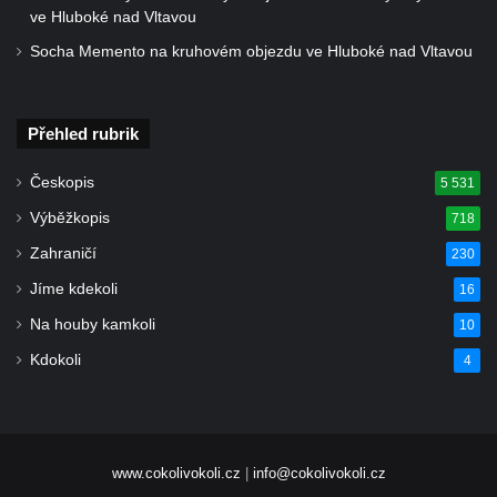
ve Hluboké nad Vltavou
Bývalá Odborná horní škola pro
Socha Memento na kruhovém objezdu ve Hluboké nad Vltavou
severozápadní Čechy v Bezručově ulici v
Duchcově
Hospodářský dvůr v Želénkách
Přehled rubrik
Budova bývalé manufaktury v ulici Gen.
Českopis
5 531
Svobody v Hrádku nad Nisou
Výběžkopis
718
Budova banky na náměstí Osvoboditelů v
Hradci Králové
Zahraničí
230
Bývalý palác Občanské záložny v ulici V
Jíme kdekoli
16
Kopečku v Hradci Králové
Na houby kamkoli
10
Bývalý palác Záložního úvěrního ústavu na
Kdokoli
4
Velkém náměstí v Hradci Králové
Bývalá Státní odborná škola koželužská v
Hradci Králové
Budova muzea v Hradci Králové
www.cokolivokoli.cz
|
info@cokolivokoli.cz