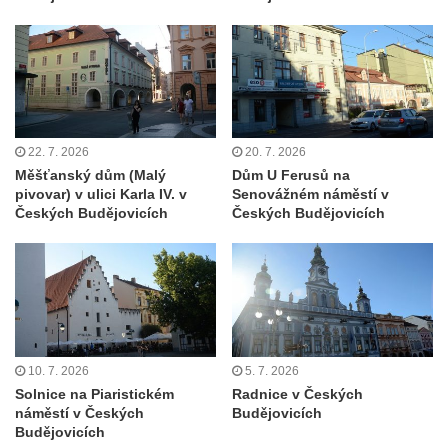
Gloriet nad bývalou Střelnicí u České
Kamenice
Altán na Jehle u České Kamenice
Torzo střeleckého sloupu pod Jehlou v
České Kamenici
22. 7. 2026
20. 7. 2026
Bývalá Střelnice ve Sládkově ulici v České
Měšťanský dům (Malý
Dům U Ferusů na
Kamenici
pivovar) v ulici Karla IV. v
Senovážném náměstí v
Českých Budějovicích
Českých Budějovicích
Altán na pěšině nad Máchovou ulicí v
České Kamenici
Vila Franze Matzkeho v Máchově ulici v
České Kamenici
Bývalý vrchnostenský špitál v České
Kamenici
10. 7. 2026
5. 7. 2026
Solnice na Piaristickém
Radnice v Českých
Severočeské divadlo opery a baletu v Ústí
náměstí v Českých
Budějovicích
nad Labem
Budějovicích