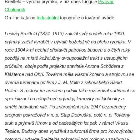
Breitfeld – výroba prýmků, v níž dnes funguje
Pivovar
Solnice na Piaristickém náměstí v Českých
Chalupník
.
Budějovicích
On-line katalog
Industriální
topografie o továrně uvádí:
Biskupská rezidence v Českých
Budějovicích
Ludwig Breitfeld (1874–1913) založil svůj podnik roku 1900,
Dům čp. 20 ve Velešíně, zvaný U Kantůrků
prýmky začal vyrábět v bývalé koželužně na břehu rybníka. V
či Kaplanka
roce 1904 k ní nechal přistavět patrovou budovu a o čtyři roky
později na místě koželužny dvoupodlažní trakt s ustupujícím
Fara v Římově
průčelím, oboje podle projektu stavitele Antona Schödera z
Budova spořitelny čp. 1127/1 a 1127/25 v
Klášterce nad Ohří. Továrna měla vlastní kotelnu a strojovnu se
Rumburku
dvěma turbínami od firmy J. M. Voith z rakouského Sankt
Pobočka Německé zemědělské a
Pölten. S rostoucím areálem podnik také rozšiřoval sortiment se
průmyslové banky čp. 852/30 v Rumburku
specializací na nábytkové prýmky, lemovky na klobouky a
Gymnázium v Rumburku
umělé hedvábné nitě. Po znárodnění roku 1947 nezměněný
Budova čp. 1066/3 (Základní škola Tyršova)
program pokračoval v n. p. Stap Dobruška, poté n. p. Továrny
v Rumburku
stuh a prýmků Krnov a od padesátých let pak v rámci Vkusu
Teplice. Budovy dnes využívá soukromá firma pro kovovýrobu,
Dům čp. 100/5 na Lužickém náměstí v
potomci Ludwiga Breitfelda pokračují pod rodinnou značkou v
Rumburku