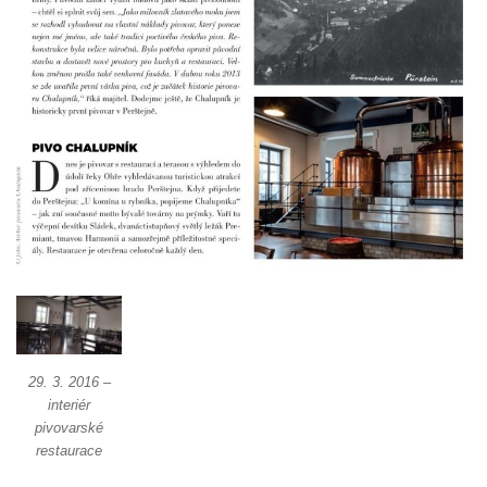
Boru
Dům čp. 211 v Tkalcovské ulici v Novém
Boru
Dům čp. 206 v Tkalcovské ulici v Novém
Boru
Dům čp. 139 ve Špálově ulici v Novém Boru
Dům čp. 132 ve Sloupské ulici v Novém
Boru
Dům čp. 129 ve Sloupské ulici v Novém
Boru
Dům čp. 109 v Kalinově ulici v Novém Boru
Dům čp. 107 v Kalinově ulici v Novém Boru
29. 3. 2016 –
Dům čp. 46 v ulici T. G. Masaryka v Novém
interiér
Boru
pivovarské
restaurace
Dům čp. 106 v Kalinově ulici v Novém Boru
(informační středisko)