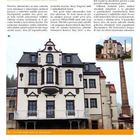
Bývalá továrna Florian Hübel, tkalcovna u
Chřibské
Bývalá továrna J. B. Limburger junior,
přádelny bavlny v Chotyni
Bývalá továrna Johann Schowanek, tovární
výroba dřevěného zboží v Jiřetíně pod
Bukovou
Strom života na Dymníku v Rumburku
Pavilon Reinerovy fresky v zámeckém
parku v Duchcově
Dřevěný altán v Teplické ulici v Duchcově
Oplocení čestného dvora zámku v
Duchcově
Fara u kostela Zvěstování Panny Marie na
náměstí Republiky v Duchcově
Fara před kostelem svatých Petra a Pavla v