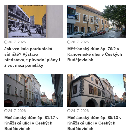
Nádražní budova v Chotyni
Bývalá venkovská usedlost (hotel RON) u
kostela svatého Mikuláše v Mikulášovicích
Fara u kostela Navštívení Panny Marie v
Lobendavě
30. 7. 2026
26. 7. 2026
Jak vznikala pardubická
Měšťanský dům čp. 76/2 v
Ambity křížové cesty u kostela svatého Jiří
sídliště? Výstava
Kanovnické ulici v Českých
ve Chřibské
představuje původní plány i
Budějovicích
život mezi paneláky
Bývalé děkanství u kostela svatého Jiří v
Horním Slavkově
Skalní most Bastei
Mayerův gloriet v Karlových Varech
Egermannův dům čp. 100 v Novém Boru
(Pivovar Born)
24. 7. 2026
24. 7. 2026
Měšťanský dům čp. 81/17 v
Měšťanský dům čp. 85/13 v
Bývalá plynárna ve Hřensku
Kněžské ulici v Českých
Kněžské ulici v Českých
Budova pošty čp. 55 v Novém Boru
Budějovicích
Budějovicích