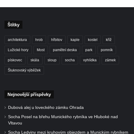
Vinice v Brné
Café Henke v Rumburku
Obřadní síň hřbitova v Kralupech nad
Štítky
Vltavou
Automatické mlýny
architektura
hrob
hřbitov
kaple
kostel
kříž
Sluneční hodiny ve Vehlovicích
Lužické hory
Most
pamětní deska
park
pomník
Hospodářský dvůr – Palmův statek v
pískovec
skála
sloup
socha
vyhlídka
zámek
Jablonném v Podještědí-Markvarticích
Šluknovský výběžek
Dům U Zlaté hvězdy čp. 11 v ulici 5. května
v Mělníku
Dvůr Hořín
Nejnovější příspěvky
Budova vlakového nádraží Duchcov
Dubová alej u loveckého zámku Ohrada
Budova bývalého německého gymnázia v
Duchcově
Socha Posel na břehu Munického rybníka ve Hluboké nad
Vltavou
Budova gymnázia v Masarykově ulici v
Socha Ledviny mezi kruhovým objezdem a Munickým rybníkem
Duchcově