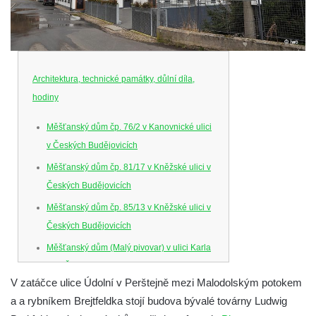
Architektura, technické památky, důlní díla,
hodiny
Měšťanský dům čp. 76/2 v Kanovnické ulici
v Českých Budějovicích
Měšťanský dům čp. 81/17 v Kněžské ulici v
Českých Budějovicích
Měšťanský dům čp. 85/13 v Kněžské ulici v
Českých Budějovicích
Měšťanský dům (Malý pivovar) v ulici Karla
IV. v Českých Budějovicích
V zatáčce ulice Údolní v Perštejně mezi Malodolským potokem
Dům U Ferusů na Senovážném náměstí v
a a rybníkem Brejtfeldka stojí budova bývalé továrny Ludwig
Českých Budějovicích