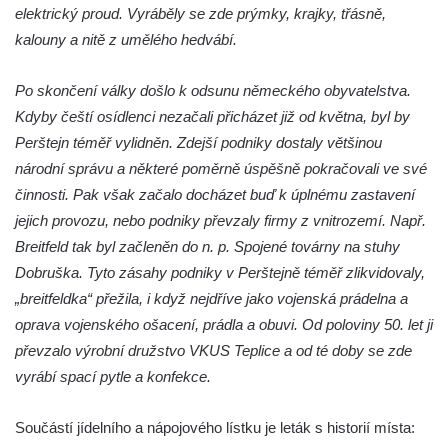
elektrický proud. Vyráběly se zde prýmky, krajky, třásně,
Labem (bývalá Obecná a měšťanská škola)
kalouny a nitě z umělého hedvábí.
Vodní elektrárna Spálov na řece Jizeře
Torzo střeleckého sloupu ve Chřibské
Po skončení války došlo k odsunu německého obyvatelstva.
Budova ZŠ a MŠ Tadeáše Haenkeho
Kdyby čeští osídlenci nezačali přicházet již od května, byl by
Chřibská čp. 280
Perštejn téměř vylidněn. Zdejší podniky dostaly většinou
Dům čp. 175 ve Chřibské
národní správu a některé poměrně úspěšně pokračovali ve své
činnosti. Pak však začalo docházet buď k úplnému zastavení
Dům čp. 30 ve Chřibské
jejich provozu, nebo podniky převzaly firmy z vnitrozemí. Např.
Dům čp. 182 ve Chřibské
Breitfeld tak byl začleněn do n. p. Spojené továrny na stuhy
Dům čp. 10 ve Chřibské
Dobruška. Tyto zásahy podniky v Perštejně téměř zlikvidovaly,
Budova základní školy v Lužci nad Vltavou
„breitfeldka“ přežila, i když nejdříve jako vojenská prádelna a
Dům čp. 11 v Hrobčicích
oprava vojenského ošacení, prádla a obuvi. Od poloviny 50. let ji
převzalo výrobní družstvo VKUS Teplice a od té doby se zde
Budova stáčírny Bílina-Kyselka
vyrábí spací pytle a konfekce.
Rodný dům Josefa Hory v Dobříni
Královská mincovna v Jáchymově
Součástí jídelního a nápojového lístku je leták s historií místa:
Chudobinec Franze Preidla v České