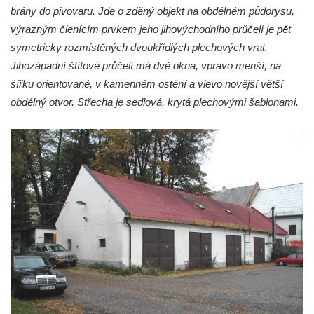
brány do pivovaru. Jde o zděný objekt na obdélném půdorysu,
výrazným členícím prvkem jeho jihovýchodního průčelí je pět
symetricky rozmístěných dvoukřídlých plechových vrat.
Jihozápadní štítové průčelí má dvě okna, vpravo menší, na
šířku orientované, v kamenném ostění a vlevo novější větší
obdélný otvor. Střecha je sedlová, krytá plechovými šablonami.