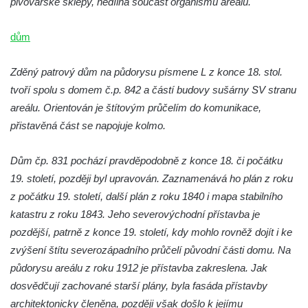
pivovarské sklepy, nedílná součást organismu areálu.
dům
Zděný patrový dům na půdorysu písmene L z konce 18. stol.
tvoří spolu s domem č.p. 842 a částí budovy sušárny SV stranu
areálu. Orientován je štítovým průčelím do komunikace,
přistavěná část se napojuje kolmo.
Dům čp. 831 pochází pravděpodobně z konce 18. či počátku
19. století, později byl upravován. Zaznamenává ho plán z roku
z počátku 19. století, další plán z roku 1840 i mapa stabilního
katastru z roku 1843. Jeho severovýchodní přístavba je
pozdější, patrně z konce 19. století, kdy mohlo rovněž dojít i ke
zvýšení štítu severozápadního průčelí původní části domu. Na
půdorysu areálu z roku 1912 je přístavba zakreslena. Jak
dosvědčují zachované starší plány, byla fasáda přístavby
architektonicky členěna, později však došlo k jejímu