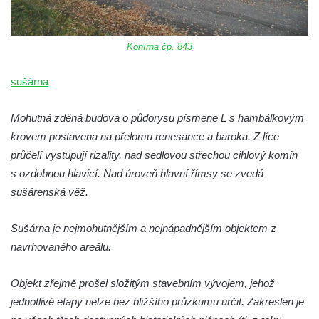
Konírna čp. 843
sušárna
Mohutná zděná budova o půdorysu písmene L s hambálkovým
krovem postavena na přelomu renesance a baroka. Z líce
průčelí vystupují rizality, nad sedlovou střechou cihlový komín
s ozdobnou hlavicí. Nad úroveň hlavní římsy se zvedá
sušárenská věž.
Sušárna je nejmohutnějším a nejnápadnějším objektem z
navrhovaného areálu.
Objekt zřejmě prošel složitým stavebním vývojem, jehož
jednotlivé etapy nelze bez bližšího průzkumu určit. Zakreslen je