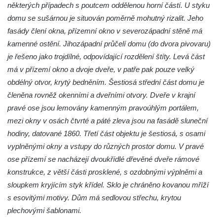
některých případech s poutcem oddělenou horní částí. U styku
domu se sušárnou je situován poměrně mohutný rizalit. Jeho
fasády člení okna, přízemní okno v severozápadní stěně má
kamenné ostění. Jihozápadní průčelí domu (do dvora pivovaru)
je řešeno jako trojdílné, odpovídající rozdělení štíty. Levá část
má v přízemí okno a dvoje dveře, v patře pak pouze velký
obdélný otvor, krytý bedněním. Šestiosá střední část domu je
členěna rovněž okenními a dveřními otvory. Dveře v krajní
pravé ose jsou lemovány kamenným pravoúhlým portálem,
mezi okny v osách čtvrté a páté zleva jsou na fasádě sluneční
hodiny, datované 1860. Třetí část objektu je šestiosá, s osami
vyplněnými okny a vstupy do různých prostor domu. V pravé
ose přízemí se nacházejí dvoukřídlé dřevěné dveře rámové
konstrukce, z větší části prosklené, s ozdobnými výplněmi a
sloupkem kryjícím styk křídel. Sklo je chráněno kovanou mříží
s esovitými motivy. Dům má sedlovou střechu, krytou
plechovými šablonami.