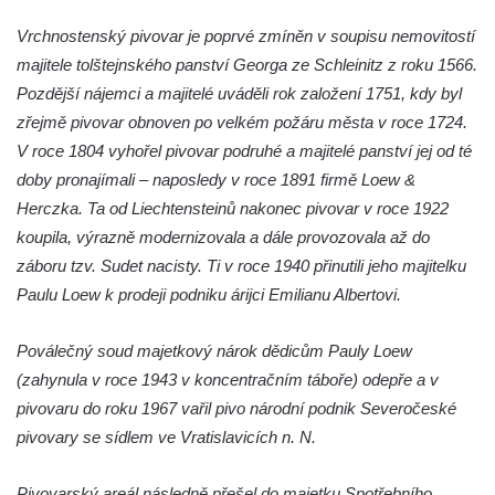
Vrchnostenský pivovar je poprvé zmíněn v soupisu nemovitostí
majitele tolštejnského panství Georga ze Schleinitz z roku 1566.
Pozdější nájemci a majitelé uváděli rok založení 1751, kdy byl
zřejmě pivovar obnoven po velkém požáru města v roce 1724.
V roce 1804 vyhořel pivovar podruhé a majitelé panství jej od té
doby pronajímali – naposledy v roce 1891 firmě Loew &
Herczka. Ta od Liechtensteinů nakonec pivovar v roce 1922
koupila, výrazně modernizovala a dále provozovala až do
záboru tzv. Sudet nacisty. Ti v roce 1940 přinutili jeho majitelku
Paulu Loew k prodeji podniku árijci Emilianu Albertovi.
Poválečný soud majetkový nárok dědicům Pauly Loew
(zahynula v roce 1943 v koncentračním táboře) odepře a v
pivovaru do roku 1967 vařil pivo národní podnik Severočeské
pivovary se sídlem ve Vratislavicích n. N.
Pivovarský areál následně přešel do majetku Spotřebního