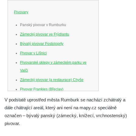
Pivovary
Panský pivovar v Rumburku
Zámecký pivovar ve Frýdlantu
Bývalý pivovar Postoloprty
Pivovar v Lišnici
Pivovarské sklepy v zámeckém parku ve
Valči
Zámecký pivovar (a restaurace) Chyše
Pivovar Frankies (Břeclav)
V podstatě uprostřed města Rumburk se nachází zchátralý a
dále chátrající areál, který ani není na mapy.cz speciálně
označen – bývalý panský (zámecký, knížecí, vrchnostenský)
pivovar.