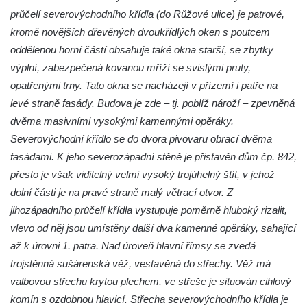
průčelí severovýchodního křídla (do Růžové ulice) je patrové,
kromě novějších dřevěných dvoukřídlých oken s poutcem
oddělenou horní částí obsahuje také okna starší, se zbytky
výplní, zabezpečená kovanou mříží se svislými pruty,
opatřenými trny. Tato okna se nacházejí v přízemí i patře na
levé straně fasády. Budova je zde – tj. poblíž nároží – zpevněná
dvěma masivními vysokými kamennými opěráky.
Severovýchodní křídlo se do dvora pivovaru obrací dvěma
fasádami. K jeho severozápadní stěně je přistavěn dům čp. 842,
přesto je však viditelný velmi vysoký trojúhelný štít, v jehož
dolní části je na pravé straně malý větrací otvor. Z
jihozápadního průčelí křídla vystupuje poměrně hluboký rizalit,
vlevo od něj jsou umístěny další dva kamenné opěráky, sahající
až k úrovni 1. patra. Nad úroveň hlavní římsy se zvedá
trojstěnná sušárenská věž, vestavěná do střechy. Věž má
valbovou střechu krytou plechem, ve střeše je situován cihlový
komín s ozdobnou hlavicí. Střecha severovýchodního křídla je