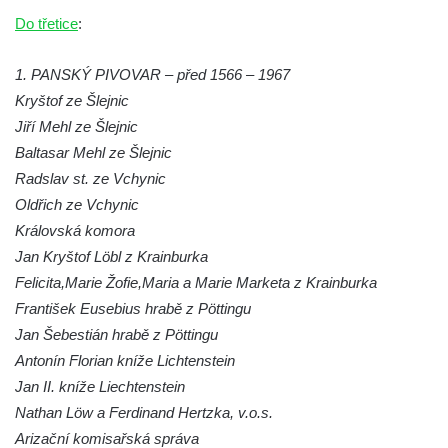
Do třetice
:
1. PANSKÝ PIVOVAR – před 1566 – 1967
Kryštof ze Šlejnic
Jiří Mehl ze Šlejnic
Baltasar Mehl ze Šlejnic
Radslav st. ze Vchynic
Oldřich ze Vchynic
Královská komora
Jan Kryštof Löbl z Krainburka
Felicita,Marie Žofie,Maria a Marie Marketa z Krainburka
František Eusebius hrabě z Pöttingu
Jan Šebestián hrabě z Pöttingu
Antonín Florian kníže Lichtenstein
Jan II. kníže Liechtenstein
Nathan Löw a Ferdinand Hertzka, v.o.s.
Arizační komisařská správa