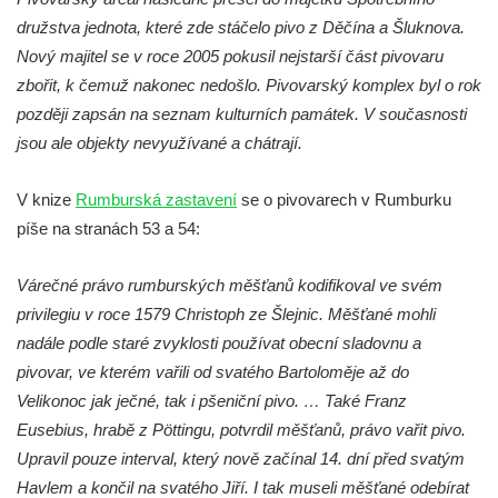
družstva jednota, které zde stáčelo pivo z Děčína a Šluknova.
Nový majitel se v roce 2005 pokusil nejstarší část pivovaru
zbořit, k čemuž nakonec nedošlo. Pivovarský komplex byl o rok
později zapsán na seznam kulturních památek. V současnosti
jsou ale objekty nevyužívané a chátrají.
V knize
Rumburská zastavení
se o pivovarech v Rumburku
píše na stranách 53 a 54:
Várečné právo rumburských měšťanů kodifikoval ve svém
privilegiu v roce 1579 Christoph ze Šlejnic. Měšťané mohli
nadále podle staré zvyklosti používat obecní sladovnu a
pivovar, ve kterém vařili od svatého Bartoloměje až do
Velikonoc jak ječné, tak i pšeniční pivo. … Také Franz
Eusebius, hrabě z Pöttingu, potvrdil měšťanů, právo vařit pivo.
Upravil pouze interval, který nově začínal 14. dní před svatým
Havlem a končil na svatého Jiří. I tak museli měšťané odebírat