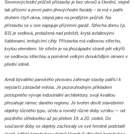
Severovýchodní průčelí přístavby je bez otvorů a členění, stejně
tak přízemí a první patro jihovýchodní fasády – ta má v patře
druhém čtyři okna, stejná jako na protějším průčelí. Na
přístavbu se v ose napojuje přízemní garáž. Střecha domu čp.
831 je sedlová, protažená nad pološtít, krytá asfaltovými
šablonami, imitujícími cihly. Přístavba má valbovou střechu,
krytou eternitem. Ve střeše je na jihozápadní straně pět vikýřů
se sedlovou střechou a poměrně velkým dvoukřídlým oknem v
přední stěně.
Areál bývalého panského pivovaru zahrnuje stavby patřící k
nejstarší zástavbě města. Je pozoruhodným příkladem
postupného vývoje industriální architektury, svojí kvalitou
přesahuje rámec daného regionu. Je tvořen devíti stavebními
objekty různého typu, účelu a rovněž různé doby vzniku — od
pozdního středověku až po přelom 19. a 20. století. Do
současné doby se objekty zachovaly ve své hmotné podstatě
(např. zděné konstrukce včetně kleneb či dřevěné konstrukce