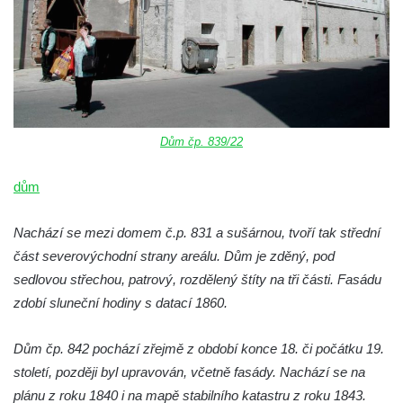
Dům čp. 839/22
dům
Nachází se mezi domem č.p. 831 a sušárnou, tvoří tak střední
část severovýchodní strany areálu. Dům je zděný, pod
sedlovou střechou, patrový, rozdělený štíty na tři části. Fasádu
zdobí sluneční hodiny s datací 1860.
Dům čp. 842 pochází zřejmě z období konce 18. či počátku 19.
století, později byl upravován, včetně fasády. Nachází se na
plánu z roku 1840 i na mapě stabilního katastru z roku 1843.