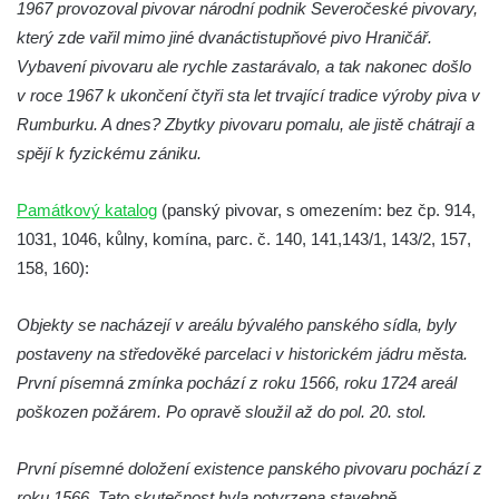
1967 provozoval pivovar národní podnik Severočeské pivovary,
který zde vařil mimo jiné dvanáctistupňové pivo Hraničář.
Vybavení pivovaru ale rychle zastarávalo, a tak nakonec došlo
v roce 1967 k ukončení čtyři sta let trvající tradice výroby piva v
Rumburku. A dnes? Zbytky pivovaru pomalu, ale jistě chátrají a
spějí k fyzickému zániku.
Památkový katalog
(panský pivovar, s omezením: bez čp. 914,
1031, 1046, kůlny, komína, parc. č. 140, 141,143/1, 143/2, 157,
158, 160):
Objekty se nacházejí v areálu bývalého panského sídla, byly
postaveny na středověké parcelaci v historickém jádru města.
První písemná zmínka pochází z roku 1566, roku 1724 areál
poškozen požárem. Po opravě sloužil až do pol. 20. stol.
První písemné doložení existence panského pivovaru pochází z
roku 1566. Tato skutečnost byla potvrzena stavebně