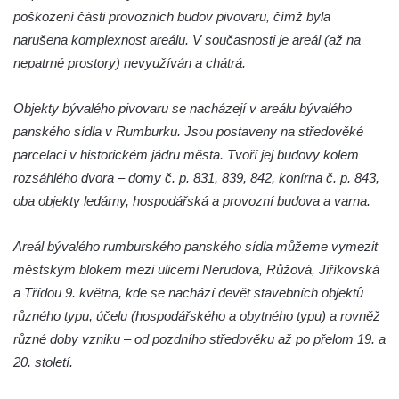
poškození části provozních budov pivovaru, čímž byla
narušena komplexnost areálu. V současnosti je areál (až na
nepatrné prostory) nevyužíván a chátrá.
Objekty bývalého pivovaru se nacházejí v areálu bývalého
panského sídla v Rumburku. Jsou postaveny na středověké
parcelaci v historickém jádru města. Tvoří jej budovy kolem
rozsáhlého dvora – domy č. p. 831, 839, 842, konírna č. p. 843,
oba objekty ledárny, hospodářská a provozní budova a varna.
Areál bývalého rumburského panského sídla můžeme vymezit
městským blokem mezi ulicemi Nerudova, Růžová, Jiříkovská
a Třídou 9. května, kde se nachází devět stavebních objektů
různého typu, účelu (hospodářského a obytného typu) a rovněž
různé doby vzniku – od pozdního středověku až po přelom 19. a
20. století.