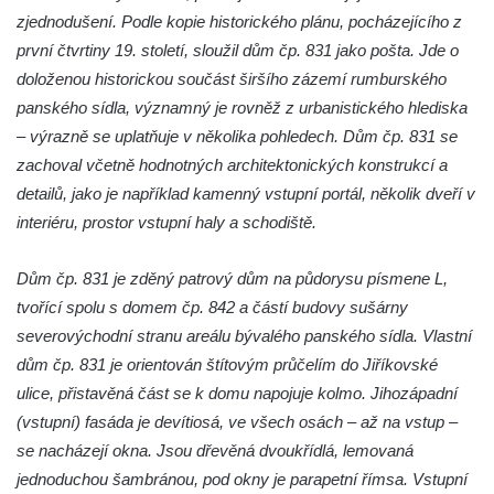
zjednodušení. Podle kopie historického plánu, pocházejícího z
první čtvrtiny 19. století, sloužil dům čp. 831 jako pošta. Jde o
doloženou historickou součást širšího zázemí rumburského
panského sídla, významný je rovněž z urbanistického hlediska
– výrazně se uplatňuje v několika pohledech. Dům čp. 831 se
zachoval včetně hodnotných architektonických konstrukcí a
detailů, jako je například kamenný vstupní portál, několik dveří v
interiéru, prostor vstupní haly a schodiště.
Dům čp. 831 je zděný patrový dům na půdorysu písmene L,
tvořící spolu s domem čp. 842 a částí budovy sušárny
severovýchodní stranu areálu bývalého panského sídla. Vlastní
dům čp. 831 je orientován štítovým průčelím do Jiříkovské
ulice, přistavěná část se k domu napojuje kolmo. Jihozápadní
(vstupní) fasáda je devítiosá, ve všech osách – až na vstup –
se nacházejí okna. Jsou dřevěná dvoukřídlá, lemovaná
jednoduchou šambránou, pod okny je parapetní římsa. Vstupní