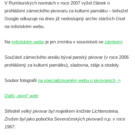
V Rumburských novinách v roce 2007 vyšel článek o
prohlášení zámeckého pivovaru za kulturní památku – bohužel
Google odkazuje na dnes již nedostupný archiv starších čísel
na městském webu.
Na
městském webu
je jen zmínka v souvislosti se
zámkem
:
Součástí zámeckého areálu býval panský pivovar (v roce 2006
prohlášený za kulturní památku), sladovna, stáje a stodoly.
Soubor fotografií
na specializovaném webu o pivovarech ->
Další „pivní“ web
:
Středně velký pivovar byl majetkem knížete Lichtensteina.
Zrušen byl jako pobočka Severočeských pivovarů n.p. v roce
1967.