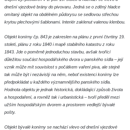
dnešní vjezdové brány do pivovaru. Jedná se o zděný hladce
omítaný objekt na obdélném půdorysu se sedlovou střechou
krytou plechovými šablonami. Interiér zaklenut valenou klenbou.
Objekt konírny čp. 843 je zakreslen na plánu z první čtvrtiny 19.
století, plánu z roku 1840 i mapě stabilního katastru z roku
1843. Jde o poměrně jednoduchou stavbu, avšak tvořící
důležitou součást hospodářského dvora u panského sídla – její
vznik může mít souvislost s počátkem vaření piva, ale stejně
tak může být i nezávislý na něm, neboť existenci konírny lze
předpokládat u každého významnějšího panského sídla.
Hodnota objektu je jednak historická, dokládající způsob života
a hospodaření, a rovněž tak i urbanistická – tvoří předěl mezi
užším hospodářským dvorem a prostorem vedlejší bývalé
pošty.
Objekt bývalé konírny se nachází vlevo od dnešní vjezdové