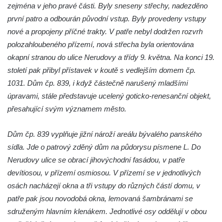
zejména v jeho pravé části. Byly sneseny střechy, nadezděno
první patro a odbourán původní vstup. Byly provedeny vstupy
nové a propojeny příčné trakty. V patře nebyl dodržen rozvrh
polozahloubeného přízemí, nová střecha byla orientována
okapní stranou do ulice Nerudovy a třídy 9. května. Na konci 19.
století pak přibyl přístavek v koutě s vedlejším domem čp.
1031. Dům čp. 839, i když částečně narušený mladšími
úpravami, stále představuje ucelený goticko-renesanční objekt,
přesahující svým významem město.
Dům čp. 839 vyplňuje jižní nároží areálu bývalého panského
sídla. Jde o patrový zděný dům na půdorysu písmene L. Do
Nerudovy ulice se obrací jihovýchodní fasádou, v patře
devítiosou, v přízemí osmiosou. V přízemí se v jednotlivých
osách nacházejí okna a tři vstupy do různých částí domu, v
patře pak jsou novodobá okna, lemovaná šambránami se
sdruženým hlavním klenákem. Jednotlivé osy oddělují v obou