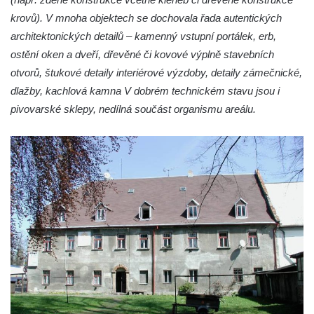
krovů). V mnoha objektech se dochovala řada autentických
architektonických detailů – kamenný vstupní portálek, erb,
ostění oken a dveří, dřevěné či kovové výplně stavebních
otvorů, štukové detaily interiérové výzdoby, detaily zámečnické,
dlažby, kachlová kamna V dobrém technickém stavu jsou i
pivovarské sklepy, nedílná součást organismu areálu.