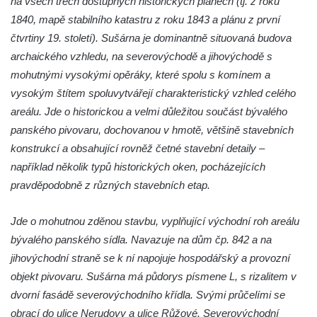
na všech třech dostupných historických plánech (tj. z roku
1840, mapě stabilního katastru z roku 1843 a plánu z první
čtvrtiny 19. století). Sušárna je dominantně situovaná budova
archaického vzhledu, na severovýchodě a jihovýchodě s
mohutnými vysokými opěráky, které spolu s komínem a
vysokým štítem spoluvytvářejí charakteristický vzhled celého
areálu. Jde o historickou a velmi důležitou součást bývalého
panského pivovaru, dochovanou v hmotě, většině stavebních
konstrukcí a obsahující rovněž četné stavební detaily –
například několik typů historických oken, pocházejících
pravděpodobně z různých stavebních etap.
Jde o mohutnou zděnou stavbu, vyplňující východní roh areálu
bývalého panského sídla. Navazuje na dům čp. 842 a na
jihovýchodní straně se k ní napojuje hospodářský a provozní
objekt pivovaru. Sušárna má půdorys písmene L, s rizalitem v
dvorní fasádě severovýchodního křídla. Svými průčelími se
obrací do ulice Nerudovy a ulice Růžové. Severovýchodní