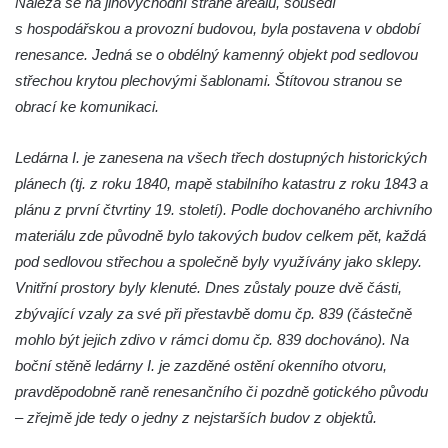
Nalézá se na jihovýchodní straně areálu, sousedí
s hospodářskou a provozní budovou, byla postavena v období
renesance. Jedná se o obdélný kamenný objekt pod sedlovou
střechou krytou plechovými šablonami. Štítovou stranou se
obrací ke komunikaci.
Ledárna I. je zanesena na všech třech dostupných historických
plánech (tj. z roku 1840, mapě stabilního katastru z roku 1843 a
plánu z první čtvrtiny 19. století). Podle dochovaného archivního
materiálu zde původně bylo takových budov celkem pět, každá
pod sedlovou střechou a společně byly využívány jako sklepy.
Vnitřní prostory byly klenuté. Dnes zůstaly pouze dvě části,
zbývající vzaly za své při přestavbě domu čp. 839 (částečně
mohlo být jejich zdivo v rámci domu čp. 839 dochováno). Na
boční stěně ledárny I. je zazděné ostění okenního otvoru,
pravděpodobně raně renesančního či pozdně gotického původu
– zřejmě jde tedy o jedny z nejstarších budov z objektů.