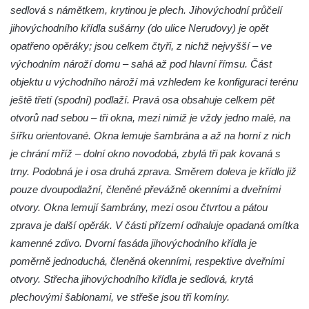
sedlová s námětkem, krytinou je plech. Jihovýchodní průčelí
jihovýchodního křídla sušárny (do ulice Nerudovy) je opět
opatřeno opěráky; jsou celkem čtyři, z nichž nejvyšší – ve
východním nároží domu – sahá až pod hlavní římsu. Část
objektu u východního nároží má vzhledem ke konfiguraci terénu
ještě třetí (spodní) podlaží. Pravá osa obsahuje celkem pět
otvorů nad sebou – tři okna, mezi nimiž je vždy jedno malé, na
šířku orientované. Okna lemuje šambrána a až na horní z nich
je chrání mříž – dolní okno novodobá, zbylá tři pak kovaná s
trny. Podobná je i osa druhá zprava. Směrem doleva je křídlo již
pouze dvoupodlažní, členěné převážně okenními a dveřními
otvory. Okna lemují šambrány, mezi osou čtvrtou a pátou
zprava je další opěrák. V části přízemí odhaluje opadaná omítka
kamenné zdivo. Dvorní fasáda jihovýchodního křídla je
poměrně jednoduchá, členěná okenními, respektive dveřními
otvory. Střecha jihovýchodního křídla je sedlová, krytá
plechovými šablonami, ve střeše jsou tři komíny.