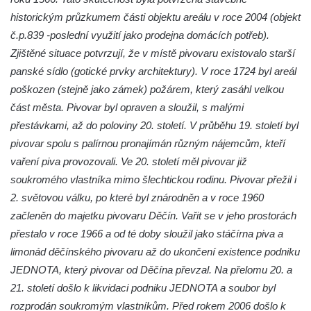
historickým průzkumem části objektu areálu v roce 2004 (objekt
č.p.839 -poslední využití jako prodejna domácích potřeb).
Zjištěné situace potvrzují, že v místě pivovaru existovalo starší
panské sídlo (gotické prvky architektury). V roce 1724 byl areál
poškozen (stejně jako zámek) požárem, který zasáhl velkou
část města. Pivovar byl opraven a sloužil, s malými
přestávkami, až do poloviny 20. století. V průběhu 19. století byl
pivovar spolu s palírnou pronajímán různým nájemcům, kteří
vaření piva provozovali. Ve 20. století měl pivovar již
soukromého vlastníka mimo šlechtickou rodinu. Pivovar přežil i
2. světovou válku, po které byl znárodněn a v roce 1960
začleněn do majetku pivovaru Děčín. Vařit se v jeho prostorách
přestalo v roce 1966 a od té doby sloužil jako stáčírna piva a
limonád děčínského pivovaru až do ukončení existence podniku
JEDNOTA, který pivovar od Děčína převzal. Na přelomu 20. a
21. století došlo k likvidaci podniku JEDNOTA a soubor byl
rozprodán soukromým vlastníkům. Před rokem 2006 došlo k