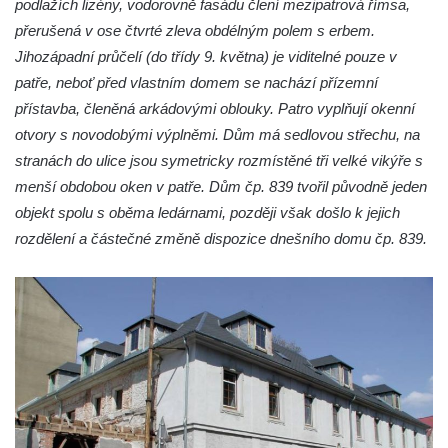
podlažích lizény, vodorovně fasádu člení mezipatrová římsa,
přerušená v ose čtvrté zleva obdélným polem s erbem.
Jihozápadní průčelí (do třídy 9. května) je viditelné pouze v
patře, neboť před vlastním domem se nachází přízemní
přístavba, členěná arkádovými oblouky. Patro vyplňují okenní
otvory s novodobými výplněmi. Dům má sedlovou střechu, na
stranách do ulice jsou symetricky rozmístěné tři velké vikýře s
menší obdobou oken v patře. Dům čp. 839 tvořil původně jeden
objekt spolu s oběma ledárnami, později však došlo k jejich
rozdělení a částečné změně dispozice dnešního domu čp. 839.