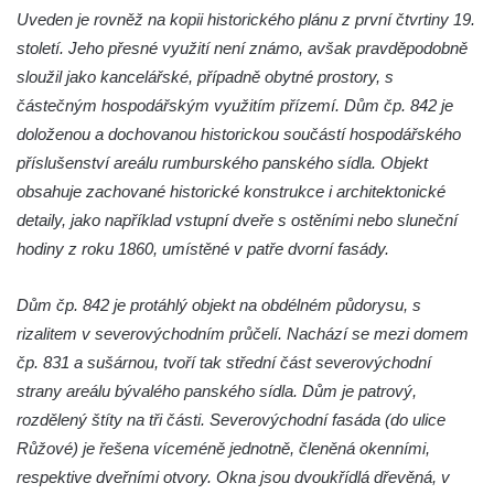
Uveden je rovněž na kopii historického plánu z první čtvrtiny 19.
století. Jeho přesné využití není známo, avšak pravděpodobně
sloužil jako kancelářské, případně obytné prostory, s
částečným hospodářským využitím přízemí. Dům čp. 842 je
doloženou a dochovanou historickou součástí hospodářského
příslušenství areálu rumburského panského sídla. Objekt
obsahuje zachované historické konstrukce i architektonické
detaily, jako například vstupní dveře s ostěními nebo sluneční
hodiny z roku 1860, umístěné v patře dvorní fasády.
Dům čp. 842 je protáhlý objekt na obdélném půdorysu, s
rizalitem v severovýchodním průčelí. Nachází se mezi domem
čp. 831 a sušárnou, tvoří tak střední část severovýchodní
strany areálu bývalého panského sídla. Dům je patrový,
rozdělený štíty na tři části. Severovýchodní fasáda (do ulice
Růžové) je řešena víceméně jednotně, členěná okenními,
respektive dveřními otvory. Okna jsou dvoukřídlá dřevěná, v