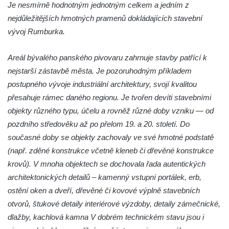
Je nesmírně hodnotným jednotným celkem a jedním z
nejdůležitějších hmotných pramenů dokládajících stavební
vývoj Rumburka.
Areál bývalého panského pivovaru zahrnuje stavby patřící k
nejstarší zástavbě města. Je pozoruhodným příkladem
postupného vývoje industriální architektury, svojí kvalitou
přesahuje rámec daného regionu. Je tvořen devíti stavebními
objekty různého typu, účelu a rovněž různé doby vzniku — od
pozdního středověku až po přelom 19. a 20. století. Do
současné doby se objekty zachovaly ve své hmotné podstatě
(např. zděné konstrukce včetně kleneb či dřevěné konstrukce
krovů). V mnoha objektech se dochovala řada autentických
architektonických detailů – kamenný vstupní portálek, erb,
ostění oken a dveří, dřevěné či kovové výplně stavebních
otvorů, štukové detaily interiérové výzdoby, detaily zámečnické,
dlažby, kachlová kamna V dobrém technickém stavu jsou i