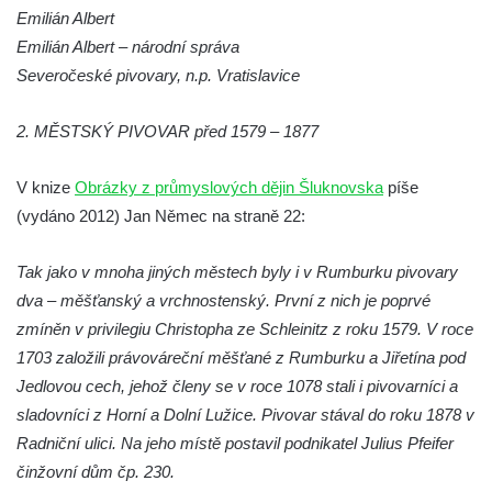
Emilián Albert
Emilián Albert – národní správa
Severočeské pivovary, n.p. Vratislavice
2. MĚSTSKÝ PIVOVAR před 1579 – 1877
V knize
Obrázky z průmyslových dějin Šluknovska
píše
(vydáno 2012) Jan Němec na straně 22:
Tak jako v mnoha jiných městech byly i v Rumburku pivovary
dva – měšťanský a vrchnostenský. První z nich je poprvé
zmíněn v privilegiu Christopha ze Schleinitz z roku 1579. V roce
1703 založili právováreční měšťané z Rumburku a Jiřetína pod
Jedlovou cech, jehož členy se v roce 1078 stali i pivovarníci a
sladovníci z Horní a Dolní Lužice. Pivovar stával do roku 1878 v
Radniční ulici. Na jeho místě postavil podnikatel Julius Pfeifer
činžovní dům čp. 230.