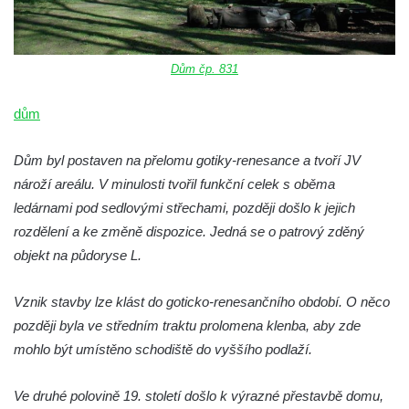
Dům čp. 831
dům
Dům byl postaven na přelomu gotiky-renesance a tvoří JV
nároží areálu. V minulosti tvořil funkční celek s oběma
ledárnami pod sedlovými střechami, později došlo k jejich
rozdělení a ke změně dispozice. Jedná se o patrový zděný
objekt na půdoryse L.
Vznik stavby lze klást do goticko-renesančního období. O něco
později byla ve středním traktu prolomena klenba, aby zde
mohlo být umístěno schodiště do vyššího podlaží.
Ve druhé polovině 19. století došlo k výrazné přestavbě domu,