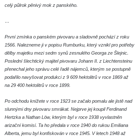
celý půlrok pěnivý mok z panského.
…
První zmínka o panském pivovaru a sladovně pochází z roku
1566. Nalezneme ji v popisu Rumburku, který vznikl pro potřeby
dělby majetku mezi sedm synů zesnulého Georga ze Šlejnic.
Poslední šlechtický majitel pivovaru Johann II. z Liechtensteinu
přenechal jeho správu celé řadě nájemců, kterým se postupně
podařilo navyšovat produkci z 9 609 hektolitrů v roce 1869 až
na 29 400 hektolitrů v roce 1899.
Po odchodu knížete v roce 1923 se začalo pomalu ale jistě nad
slunnými dny pivovaru smrákat. Nejprve jej koupil Ferdinand
Hertzka a Nathan Löw, kterým byl v roce 1938 vyvlastněn
arizační komisí. Ta ho předala v roce 1940 do rukou Emiliana
Alberta, jemu byl konfiskován v roce 1945. V letech 1948 až