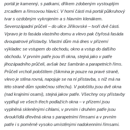
portál je kamenný, s patkami, dříkem zdobeným vystouplým
zrcadlem a římsovou hlavicí. V horní části má portál půlkruhový
tvar s ozdobným vykrojením a s hlavním klenákem.
Severozápadní průčelí – do ulice Jiříkovské – tvoří dvě části.
Vpravo je to fasáda vlastního domu a vlevo pak čtyřosá fasáda
dvoupatrové přístavby. Vlastní dům má dnes v přízemí
výkladec se vstupem do obchodu, okno a vstup do dalšího
obchodu. V prvním patře jsou tři okna, stejná jako v patře
jihozápadního průčelí, avšak bez šambrán a parapetních říms.
Průčelí vrcholí pološtítem (šikmina je pouze na pravé straně,
vlevo je stěna rovná, napojuje se na ní přístavba, s níž má na
této straně dům společnou střechu). V pološtítu jsou dvě okna
(nad krajními osami), stejná jakov patře. Všechny osy přístavby
vyplňují ve všech třech podlažích okna – v přízemí jsou
vyplněná skleněnými cihlami, v prvním i druhém patře jsou
dvoukřídlá dřevěná okna s parapetními římsami a v prvním
patře i s poměrně vysoko umístěnými nadokenními římsami.