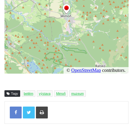
Tagy
betlém
výstava
Mimoň
muzeum
Tisknout