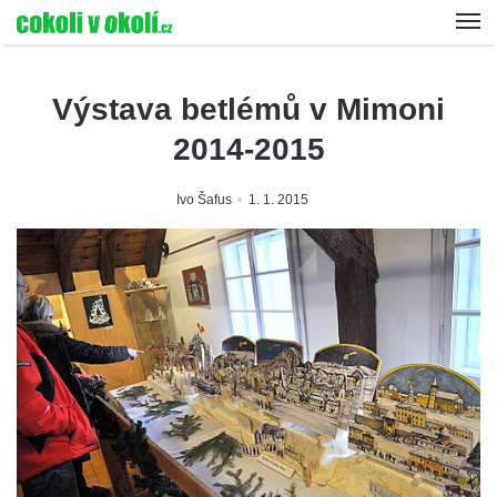
Výstava betlémů v Mimoni
2014-2015
Ivo Šafus
1. 1. 2015