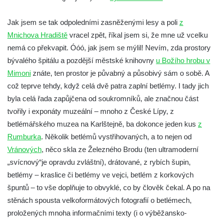
Kostelní betlém na Studánce
Vánoční výstava betlémů v rumburském
Jak jsem se tak odpoledními zasněženými lesy a poli
z
muzeu 2014
Mnichova Hradiště
vracel zpět, říkal jsem si, že mne už vcelku
Výstava betlémů v Jablonci nad Nisou
nemá co překvapit. Óóó, jak jsem se mýlil! Nevím, zda prostory
bývalého špitálu a pozdější městské knihovny
u Božího hrobu v
Ještě pár slov o betlémech
Mimoni
znáte, ten prostor je půvabný a působivý sám o sobě. A
Jubilejní výstava betlémů ostrovských
což teprve tehdy, když celá dvě patra zaplní betlémy. I tady jich
sběratelů
byla celá řada zapůjčena od soukromníků, ale značnou část
Výstava betlémů na statku Bernard
tvořily i exponáty muzeální – mnoho z České Lípy, z
Výstava betlémů v Ostrově 2012
betlémářského muzea na Karlštejně, ba dokonce jeden kus
z
Rumburka
. Několik betlémů vystřihovaných, a to nejen od
Vránových
, něco skla ze Železného Brodu (ten ultramoderní
„svícnový“je opravdu zvláštní), drátované, z rybích šupin,
betlémy – kraslice či betlémy ve vejci, betlém z korkových
špuntů – to vše doplňuje to obvyklé, co by člověk čekal. A po na
stěnách spousta velkoformátových fotografií o betlémech,
proložených mnoha informačními texty (i o výběžansko-