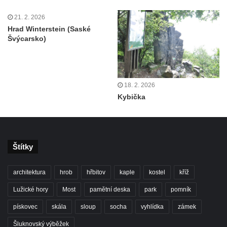
21. 2. 2026
Hrad Winterstein (Saské
Švýcarsko)
18. 2. 2026
Kybička
Štítky
architektura
hrob
hřbitov
kaple
kostel
kříž
Lužické hory
Most
pamětní deska
park
pomník
pískovec
skála
sloup
socha
vyhlídka
zámek
Šluknovský výběžek