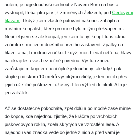
autem, je nejjednodušší sednout v Novém Boru na bus a
vystoupit, třeba jako já v již zmíněných Želízech, pod
Čertovými
hlavami
. I když jsem vlastně putování nakonec zahájil na
místním koupališti, které pro mne bylo milým překvapením.
Nepřijel jsem se ale koupat, jen jsem tu byl koupit turistickou
známku s motivem dnešního prvního zastavení. Zpátky na
hlavní a najít modrou značku. I když, moc hledat netřeba, hlavy
na okraji lesa vás bezpečně povedou. Výstup znovu
zarůstajícím kopcem není úplně jednoduchý, ale když pak
stojíte pod skoro 10 metrů vysokými reliéfy, je ten pocit i přes
jejich už silné poškození úžasný. I ten výhled do okolí. A to je
jen začátek.
Až se dostatečně pokocháte, zpět dolů a po modré zase mírně
do kopce, kde najednou zjistíte, že kráčíte po vrcholcích
pískovcových roklin, zcela skrytých ve vzrostlém lese. A
najednou vás značka vede do jedné z nich a před vámi je