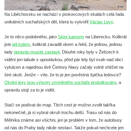
Na Liběchovsku se nachází v pískovcových skalách celá řada
unikátních sochařských děl, která tu vytvořil
Václav Levý
.
Je to něco podobného, jako
Sloní kameny
na Liberecku. Kolikrát
jste
jeli kolem
, kolikrát zavadili okem a řekli, že jednou, jednou
tady
opravdu musíte zastavit
. Dlouhé roky byly v Želízech k
vidění jen tabule s upoutávkou, před pár lety byl svah nad obcí
vykácen a najednou dvě Čertovy hlavy začaly volně shlížet na
širé okolí. Jenže – víte, že to je jen pověstná špička ledovce?
Okolní lesy jsou výtvory zmíněného sochaře prošpikovány
, a
opravdu stojí za to je vidět.
Stačí se podívat do map. Těch cest je možno zvolit takřka
nekonečně, já si vybral okruh trochu delší. Trasu od nás do
Mělníka známe asi všichni, jen je problém v tom, že autobusy
od nás do Prahy tady nikde nestaví. Takže pokud nechcete jen