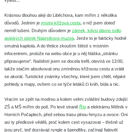
výletů…
Krásnou dlouhou alejí do Liběchova, kam mířím z několika
důvodů. Jedním je
místní křížová cesta
, o níž jsem doteď
neměl tušení. Druhým důvodem je
zámek, kdysi dávno sídlo
asijských sbírek Náprstkova muzea
. Jenže to je fakticky hodně
smutná kapitola. A do třetice zkouším štěstí s místním
infocentrem, protože na webu obce je u něj hláška „stránku
připravujeme“. Naštěstí jsem se docela trefil, otevírá ve 13:00,
takže stačím absolvovat onu zmíněnou křížovou cestu a vrátit
se akorát. Turistické známky všechny, které jsem chtěl, nějaké
pohledy a mapy, ovšem co se týče letáků či knih, bída a nic.
Vracím se zpět na modrou a kolem velmi zvláštní budovy zdejší
ZŠ a MŠ mířím do polí. Po levé straně
Říp
a elektrárnu Mělník v
Horních Počaplech, před sebou trasu plnou hmyzu a ovoce. Oni
asi ty předkové věděli, proč kolem cest vysazovat – třešně už
jsou pryč, teď dozrávají ryngle a špendlíky, začínají fialovět