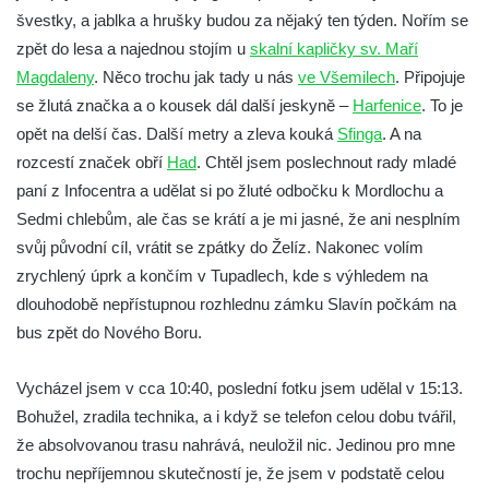
švestky, a jablka a hrušky budou za nějaký ten týden. Nořím se
zpět do lesa a najednou stojím u
skalní kapličky sv. Maří
Magdaleny
. Něco trochu jak tady u nás
ve Všemilech
. Připojuje
se žlutá značka a o kousek dál další jeskyně –
Harfenice
. To je
opět na delší čas. Další metry a zleva kouká
Sfinga
. A na
rozcestí značek obří
Had
. Chtěl jsem poslechnout rady mladé
paní z Infocentra a udělat si po žluté odbočku k Mordlochu a
Sedmi chlebům, ale čas se krátí a je mi jasné, že ani nesplním
svůj původní cíl, vrátit se zpátky do Želíz. Nakonec volím
zrychlený úprk a končím v Tupadlech, kde s výhledem na
dlouhodobě nepřístupnou rozhlednu zámku Slavín počkám na
bus zpět do Nového Boru.
Vycházel jsem v cca 10:40, poslední fotku jsem udělal v 15:13.
Bohužel, zradila technika, a i když se telefon celou dobu tvářil,
že absolvovanou trasu nahrává, neuložil nic. Jedinou pro mne
trochu nepříjemnou skutečností je, že jsem v podstatě celou