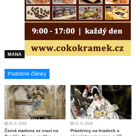
MANA
Podobné články
25. 6. 2026
23. 6. 2026
Černá madona se vrací na
Prázdniny na hradech a