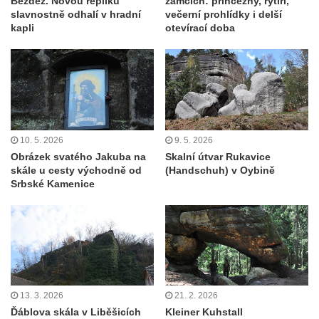
Bezděz. Novou repliku
zámcích: princezny, rytíři,
slavnostně odhalí v hradní
večerní prohlídky i delší
kapli
otevírací doba
10. 5. 2026
9. 5. 2026
Obrázek svatého Jakuba na
Skalní útvar Rukavice
skále u cesty východně od
(Handschuh) v Oybině
Srbské Kamenice
13. 3. 2026
21. 2. 2026
Ďáblova skála v Liběšicích
Kleiner Kuhstall