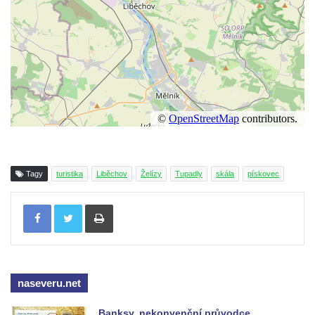
Tagy
turistika
Liběchov
Želízy
Tupadly
skála
pískovec
Tisknout
naseveru.net
Banksy, nekonvenční průvodce