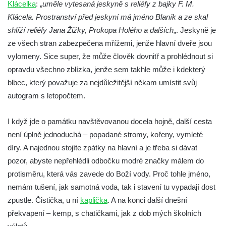
Klácelka
: „
uměle vytesaná jeskyně s reliéfy z bajky F. M.
Klácela. Prostranství před jeskyní má jméno Blaník a ze skal
shlíží reliéfy Jana Žižky, Prokopa Holého a dalších
„. Jeskyně je
ze všech stran zabezpečena mřížemi, jenže hlavní dveře jsou
vylomeny. Sice super, že může člověk dovnitř a prohlédnout si
opravdu všechno zblízka, jenže sem takhle může i kdekterý
blbec, který považuje za nejdůležitější někam umístit svůj
autogram s letopočtem.
I když jde o památku navštěvovanou docela hojně, další cesta
není úplně jednoduchá – popadané stromy, kořeny, vymleté
díry. A najednou stojíte zpátky na hlavní a je třeba si dávat
pozor, abyste nepřehlédli odbočku modré značky málem do
protisměru, která vás zavede do Boží vody. Proč tohle jméno,
nemám tušení, jak samotná voda, tak i stavení tu vypadají dost
zpustle. Čistička, u ní
kaplička
. A na konci další dnešní
překvapení – kemp, s chatičkami, jak z dob mých školních