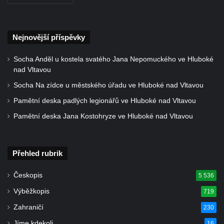
Nejnovější příspěvky
Socha Anděl u kostela svatého Jana Nepomuckého ve Hluboké
nad Vltavou
Socha Na zídce u městského úřadu ve Hluboké nad Vltavou
Pamětní deska padlých legionářů ve Hluboké nad Vltavou
Pamětní deska Jana Kostohryze ve Hluboké nad Vltavou
Přehled rubrik
Českopis
5 536
Výběžkopis
719
Zahraničí
230
Jíme kdekoli
16