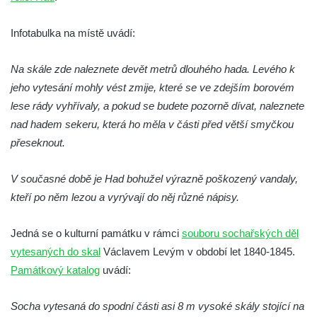
Dutém kameni
Infotabulka na místě uvádí:
Skalní reliéfy Krista a Panny Marie s dítětem
u Pavliček
Na skále zde naleznete devět metrů dlouhého hada. Levého k
Skalní reliéfy u kaple na Kalvárii v
jeho vytesání mohly vést zmije, které se ve zdejším borovém
Mařenicích
lese rády vyhřívaly, a pokud se budete pozorně dívat, naleznete
Skalní reliéf Ukřižování Krista u bývalého
nad hadem sekeru, která ho měla v části před větší smyčkou
Neumannova mlýna (Trávník – Lužické
přeseknout.
hory)
Skalní reliéf Ukřižování Krista (Naděje –
V současné době je Had bohužel výrazně poškozený vandaly,
Lužické hory)
kteří po něm lezou a vyrývají do něj různé nápisy.
Skalní reliéf Ukřižování Krista u Pustých
Jedná se o kulturní památku v rámci
souboru sochařských děl
kostelů (Lindava – Lužické hory)
vytesaných do skal
Václavem Levým v období let 1840-1845.
Skalní reliéf (nejen) rytíře (Radvanec –
Památkový katalog
uvádí:
Lužické hory)
Skalní reliéf Ukřižování Krista (Radvanec –
Socha vytesaná do spodní části asi 8 m vysoké skály stojící na
Lužické hory)