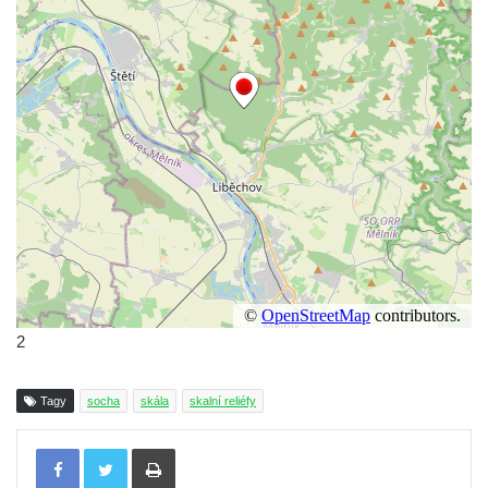
2
Tagy
socha
skála
skalní reliéfy
Tisknout