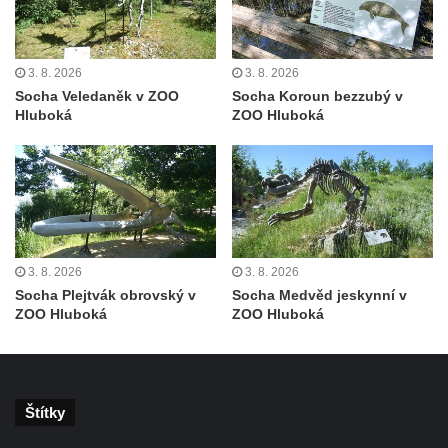
3. 8. 2026
3. 8. 2026
Socha Veledaněk v ZOO
Socha Koroun bezzubý v
Hluboká
ZOO Hluboká
3. 8. 2026
3. 8. 2026
Socha Plejtvák obrovský v
Socha Medvěd jeskynní v
ZOO Hluboká
ZOO Hluboká
Štítky