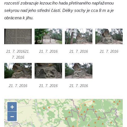
rozcestí zobrazuje lezoucího hada přetínaného napřaženou
Skalní reliéf Ukřižování Krista (Radvanec –
sekyrou nad jeho střední částí. Délky sochy je cca 8 m a je
Lužické hory)
obrácena k jihu.
Skalní reliéf Krista po Bičování (Lužické
hory)
Reliéf Nejsvětější Trojice – Kamenný oltář
(Lužické hory)
21. 7. 201621.
21. 7. 2016
21. 7. 2016
21. 7. 2016
Skalní reliéf Útěk do Egypta (Lužické hory)
7. 2016
Skalní reliéfy v Dolní Světlé (Lužické hory)
Skalní reliéf žebračka (Lužické hory)
Další méně známé místo Libereckého kraje:
21. 7. 2016
21. 7. 2016
21. 7. 2016
skalní reliéfy v osadě Třídomí
Skála smrti u Kunratic
Skalní reliéf Korunování Panny Marie v
Srbské Kamenici