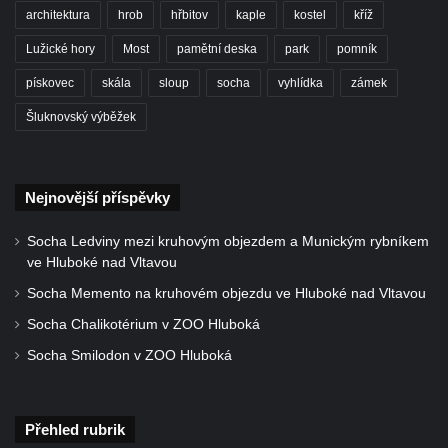
architektura
hrob
hřbitov
kaple
kostel
kříž
Lužické hory
Most
pamětní deska
park
pomník
pískovec
skála
sloup
socha
vyhlídka
zámek
Šluknovský výběžek
Nejnovější příspěvky
Socha Ledviny mezi kruhovým objezdem a Munickým rybníkem
ve Hluboké nad Vltavou
Socha Memento na kruhovém objezdu ve Hluboké nad Vltavou
Socha Chalikotérium v ZOO Hluboká
Socha Smilodon v ZOO Hluboká
Přehled rubrik