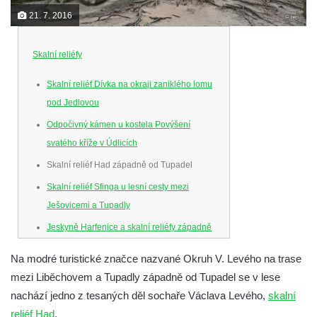
21. 7. 2016
Skalní reliéfy
Skalní reliéf Dívka na okraji zaniklého lomu
pod Jedlovou
Odpočivný kámen u kostela Povýšení
svatého kříže v Údlicích
Skalní reliéf Had západně od Tupadel
Skalní reliéf Sfinga u lesní cesty mezi
Ješovicemi a Tupadly
Jeskyně Harfenice a skalní reliéfy západně
od Tupadel
Na modré turistické značce nazvané Okruh V. Levého na trase
Skalní reliéfy u vstupu do Pekelského údolí
mezi Liběchovem a Tupadly západně od Tupadel se v lese
Odpočivný kámen u hřbitova u Oseku
nachází jedno z tesaných děl sochaře Václava Levého,
skalní
Skalní reliéf Karla Theodora Körnera na
reliéf Had
.