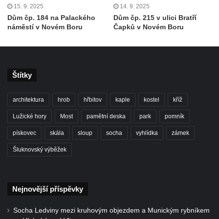
15. 9. 2025
14. 9. 2025
Dům čp. 184 na Palackého
Dům čp. 215 v ulici Bratří
náměstí v Novém Boru
Čapků v Novém Boru
Štítky
architektura
hrob
hřbitov
kaple
kostel
kříž
Lužické hory
Most
pamětní deska
park
pomník
pískovec
skála
sloup
socha
vyhlídka
zámek
Šluknovský výběžek
Nejnovější příspěvky
Socha Ledviny mezi kruhovým objezdem a Munickým rybníkem