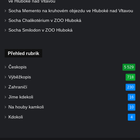
ve Hluboké nad Vltavou
Socha Memento na kruhovém objezdu ve Hluboké nad Vltavou
Socha Chalikotérium v ZOO Hluboká
Socha Smilodon v ZOO Hluboká
Přehled rubrik
Českopis
5 529
Výběžkopis
718
Zahraničí
230
Jíme kdekoli
16
Na houby kamkoli
10
Kdokoli
4