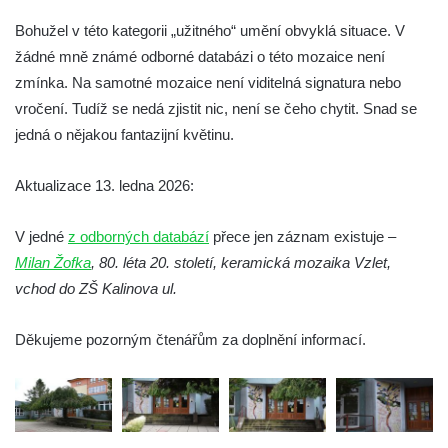
v Litvínově
Bohužel v této kategorii „užitného“ umění obvyklá situace. V
Mozaika Pocta dělnosti severních Čech na
žádné mně známé odborné databázi o této mozaice není
budově bývalého Krajského národního
zmínka. Na samotné mozaice není viditelná signatura nebo
výboru v Ústí nad Labem
vročení. Tudíž se nedá zjistit nic, není se čeho chytit. Snad se
Mozaika Město a chemický závod Lovosice
jedná o nějakou fantazijní květinu.
u kruhového objezdu v ulici Krátká
Aktualizace 13. ledna 2026:
Část skleněné mozaiky Země v areálu
Českého porcelánu v Dubí
V jedné
z odborných databází
přece jen záznam existuje –
Mozaika Oslava práce na sídlišti Písečná v
Milan Žofka
, 80. léta 20. století, keramická mozaika Vzlet,
Chomutově
vchod do ZŠ Kalinova ul.
Mozaika s reliéfem Postava u kruhového
objezdu ve Školní ulici v Chomutově
Děkujeme pozorným čtenářům za doplnění informací.
Mozaika na fasádě bývalého obchodního
střediska Jitřenka v Chomutově
Mozaika před vstupem do kostela svatého
Bartoloměje v Rakovníku