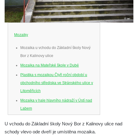
Mozaiky
Mozaika u vchodu do Základní školy Nový
Bor z Kalinovy ulice
Mozaika na Mateřské škole v Dubé
Plastika s mozaikou Čtyři roční období u
obchodního střediska ve Stránského ulice v
Litoměřicích
Mozaika v hale hlavního nádraží v Ústí nad
Labem
Mozaika Slunce na obchodním středisku
U vchodu do Základní školy Nový Bor z Kalinovy ulice nad
Lučan v Postoloprtech
schody vlevo ode dveří je umístěna mozaika.
Mozaika na bývalé fontáně na náměstí Míru