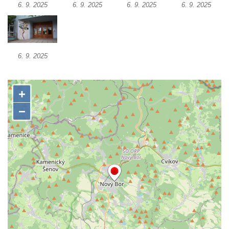
6. 9. 2025
6. 9. 2025
6. 9. 2025
6. 9. 2025
Mozaika Pieta na stěně kostela svatého
Bartoloměje v Rakovníku
Mozaika s fontánou u Clam-Gallasova
paláce v Lázních Libverda
6. 9. 2025
Mozaika v prostoru pod terasami budovy
Magistrátu města v Mostě
Část skleněné mozaiky Země v atriu
Magistrátu v Mostě