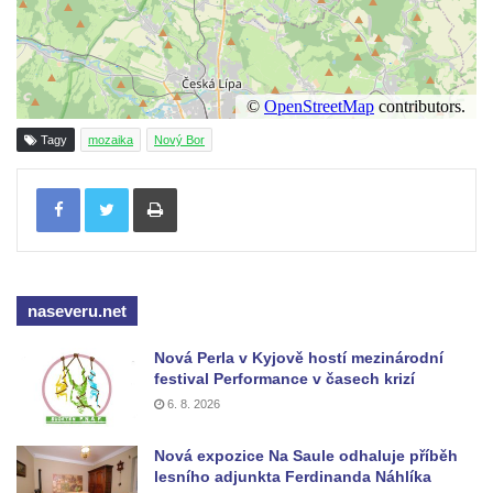
Tagy
mozaika
Nový Bor
Tisknout
naseveru.net
Nová Perla v Kyjově hostí mezinárodní
festival Performance v časech krizí
6. 8. 2026
Nová expozice Na Saule odhaluje příběh
lesního adjunkta Ferdinanda Náhlíka