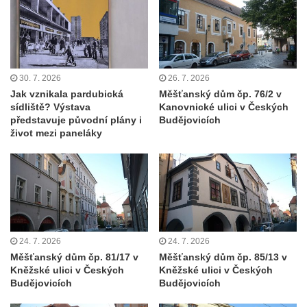
náměstí T. G. Masaryka ve Frýdlantu
Dům čp. 3 na náměstí T. G. Masaryka ve
Frýdlantu
Bývalý špitál čp. 176 ve Frýdlantu
30. 7. 2026
26. 7. 2026
Dům ev.č. 89 v Benešově ulici ve Sloupu v
Jak vznikala pardubická
Měšťanský dům čp. 76/2 v
Čechách
sídliště? Výstava
Kanovnické ulici v Českých
představuje původní plány i
Budějovicích
Dům čp. 79 v Mlýnské ulici ve Sloupu v
život mezi paneláky
Čechách
Dům čp. 134 v Mlýnské ulici ve Sloupu v
Čechách
Dům čp. 101 v ulici Ke Hradu ve Sloupu v
Čechách
24. 7. 2026
24. 7. 2026
Dům čp. 102 v Potoční ulici ve Sloupu v
Měšťanský dům čp. 81/17 v
Měšťanský dům čp. 85/13 v
Čechách
Kněžské ulici v Českých
Kněžské ulici v Českých
Budějovicích
Budějovicích
Dům čp. 109 v ulici Ke Hradu ve Sloupu v
Čechách