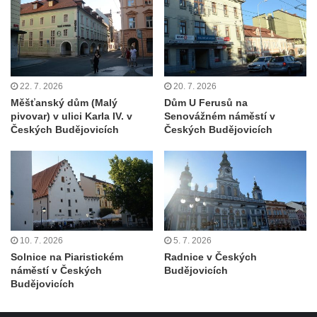
Dům čp. 181 v Mikovcově ulici ve Sloupu v
Čechách
Dům čp. 167 v ulici Pod Hradem ve Sloupu
v Čechách
22. 7. 2026
20. 7. 2026
Dům čp. 149 v Alšově ulici v Novém Boru
Měšťanský dům (Malý
Dům U Ferusů na
pivovar) v ulici Karla IV. v
Senovážném náměstí v
Dům čp. 172 v Palackého ulici v Novém
Českých Budějovicích
Českých Budějovicích
Boru
Dům čp. 170 na Palackého náměstí v
Novém Boru
Dům čp. 183 na Palackého náměstí v
Novém Boru
Dům čp. 184 na Palackého náměstí v
10. 7. 2026
5. 7. 2026
Solnice na Piaristickém
Radnice v Českých
Novém Boru
náměstí v Českých
Budějovicích
Dům čp. 215 v ulici Bratří Čapků v Novém
Budějovicích
Boru