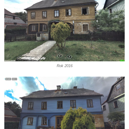
Dům Stallburg v lázních Kyselka
Vilemínka (Vilemínin dvůr) v lázních
Kyselka
Švýcarský dvůr v lázních Kyselka
Jindřichův dvůr v lázních Kyselka
Altán v lázních Kyselka
Mattoniho vila v lázních Kyselka
Bývalý Štichlův Mlýn u Andělské Hory
Rok 2016
Bývalý Hotel Central v Bečově nad Teplou
Dům čp. 254 v Krásné Lípě (kavárna u
Frinda)
Wolfrumova vila v Ústí nad Labem
Hotel Vladimir v Ústí nad Labem
Budova Oblastního muzea v Ústí nad
Labem (bývalá Obecná a měšťanská škola)