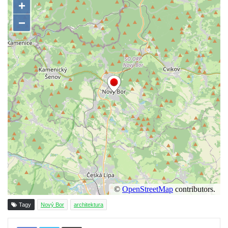
Dům čp. 26 ve Velenicích
Dům čp. 31 ve Velenicích
Dům čp. 121 ve Velenicích
Dům čp. 155 ve Velenicích
Dům čp. 33 – bývalá škola ve Velenicích
Bývalá fara ve Velenicích
Dům ev.č. 26 ve Velenicích
Dům čp. 68 ve Velenicích
Dům čp. 67 ve Svojkově
Torzo domu čp. 6 ve Svojkově
Městské divadlo Chomutov
Ludwig Breitfeld, výroba prýmků – dnes
Pivovar Chalupník v Perštejně
Tagy
Nový Bor
architektura
Spořitelna v Turnově
Tisknout
Hostinec ve Svojkově