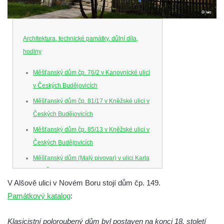
Architektura, technické památky, důlní díla,
hodiny
Měšťanský dům čp. 76/2 v Kanovnické ulici
v Českých Budějovicích
Měšťanský dům čp. 81/17 v Kněžské ulici v
Českých Budějovicích
Měšťanský dům čp. 85/13 v Kněžské ulici v
Českých Budějovicích
Měšťanský dům (Malý pivovar) v ulici Karla
IV. v Českých Budějovicích
V Alšově ulici v Novém Boru stojí dům čp. 149.
Dům U Ferusů na Senovážném náměstí v
Památkový katalog
:
Českých Budějovicích
Solnice na Piaristickém náměstí v Českých
Klasicistní poloroubený dům byl postaven na konci 18. století