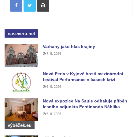
Dům obuvi Baťa v Liberci
Hotel Cristal v Železném Brodě
Spořitelna a muzeum v Železném Brodě
naseveru.net
Spořitelna v Semilech
Varhany jako hlas krajiny
Dům čp. 2 v Semilech (sídlo Muzea a
7. 8. 2026
Pojizerské galerie)
Obecní dům v Semilech
Nová Perla v Kyjově hostí mezinárodní
Pila U Lišáka u Rabštejna nad Střelou
festival Performance v časech krizí
Bývalá fara v Pražské ulici v Bochově
6. 8. 2026
Fara u kostela svatých Petra a Pavla ve
Žluticích
Nová expozice Na Saule odhaluje příběh
lesního adjunkta Ferdinanda Náhlíka
Fuchsova vila v České Kamenici
6. 8. 2026
Robert Fuchs, papírna v České Kamenici
výběžek.eu
Bývalá továrna Florian Hübel, tkalcovna u
Chřibské