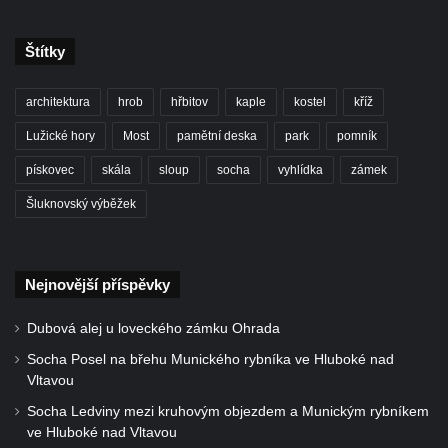
Dům čp. 211 v Tkalcovské ulici v Novém
Boru
Štítky
Dům čp. 206 v Tkalcovské ulici v Novém
Boru
architektura
hrob
hřbitov
kaple
kostel
kříž
Dům čp. 139 ve Špálově ulici v Novém Boru
Lužické hory
Most
pamětní deska
park
pomník
Dům čp. 132 ve Sloupské ulici v Novém
pískovec
skála
sloup
socha
vyhlídka
zámek
Boru
Šluknovský výběžek
Dům čp. 129 ve Sloupské ulici v Novém
Boru
Dům čp. 109 v Kalinově ulici v Novém Boru
Nejnovější příspěvky
Dům čp. 107 v Kalinově ulici v Novém Boru
Dům čp. 46 v ulici T. G. Masaryka v Novém
Dubová alej u loveckého zámku Ohrada
Boru
Socha Posel na břehu Munického rybníka ve Hluboké nad
Vltavou
Dům čp. 106 v Kalinově ulici v Novém Boru
(informační středisko)
Socha Ledviny mezi kruhovým objezdem a Munickým rybníkem
ve Hluboké nad Vltavou
Kittelův dům čp. 101 v Novém Boru