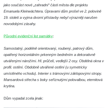
Budějovicích
jako součást nové „zahradní“ části města dle projektu
Biskupská rezidence v Českých
Emanuela Kleinwächtera. Úpravami dům prošel ve 2. polovině
Budějovicích
19. století a vyjma dvorní přístavby nebyl výrazněji narušen
Dům čp. 20 ve Velešíně, zvaný U Kantůrků
novodobými zásahy.
či Kaplanka
Původní evidenční list památky
:
Fara v Římově
Budova spořitelny čp. 1127/1 a 1127/25 v
Samostatný, podélně orientovaný, roubený, patrový dům,
Rumburku
opatřený horizontálním prkenným bedněním a dekorativně
Pobočka Německé zemědělské a
utvářenými nárožími. Hl. průčelí, vedlejší 2 osy. Obdélná okna v
průmyslové banky čp. 852/30 v Rumburku
profil. ostění. Obdobně utvářené ostění (u symetricky
Gymnázium v Rumburku
umístěného vchodu). Interier s trámovými záklopovými stropy.
Mansardová střecha s boky seříznutými polovalbou, eternitová
Budova čp. 1066/3 (Základní škola Tyršova)
krytina.
v Rumburku
Dům čp. 100/5 na Lužickém náměstí v
Dům vypadal zcela jinak:
Rumburku
Dům čp. 105/10 na Lužickém náměstí v