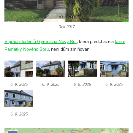
Vodní elektrárna Spálov na řece Jizeře
Torzo střeleckého sloupu ve Chřibské
Budova ZŠ a MŠ Tadeáše Haenkeho
Rok 2017
Chřibská čp. 280
Dům čp. 175 ve Chřibské
V práci studentů Gymnázia Nový Bor
, která předcházela
knize
Dům čp. 30 ve Chřibské
Památky Nového Boru
, není dům zmiňován.
Dům čp. 182 ve Chřibské
Dům čp. 10 ve Chřibské
Budova základní školy v Lužci nad Vltavou
Dům čp. 11 v Hrobčicích
6. 9. 2025
6. 9. 2025
6. 9. 2025
6. 9. 2025
Budova stáčírny Bílina-Kyselka
Rodný dům Josefa Hory v Dobříni
Královská mincovna v Jáchymově
6. 9. 2025
Chudobinec Franze Preidla v České
Kamenici