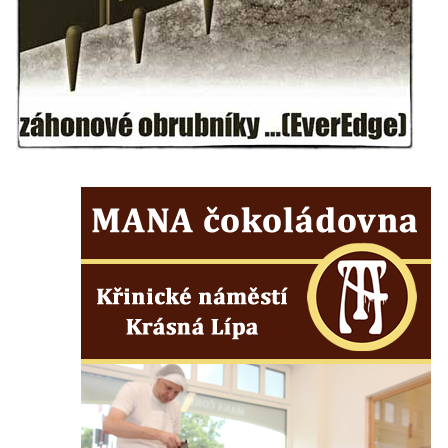
Areál Mikov v Mikulášovicích – Ignaze
Röslera synové, továrna kovového zboží
Dům správce hřbitova v Mikulášovicích
Tovární budova v Mikulášovicích – Anton
Pohl, továrna na gumové stuhy
Tovární budova čp. 478 v Mikulášovicích –
Franz Frenzel, továrna na nože
Tovární budova jižně od dolního nádraží v
Mikulášovicích – Josef Kunert & synové,
kovové a kancelářské zboží
Schodiště ke kostelu Nanebevzetí Panny
Marie ve Vilémově
Lázeňský dům čp. 82 v Lázních Libverda
Obří sud v Lázních Libverda
Lázeňský dům Jizera čp. 116 v Lázních
Libverda