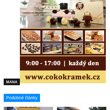
Lázeňský dům Depandance Vodoléčba čp.
113 v Lázních Libverda
Dům čp. 94 na náměstí T. G. Masaryka ve
Frýdlantu
Dům čp. 104 na náměstí T. G. Masaryka ve
Frýdlantu
Dům čp. 102 na náměstí T. G. Masaryka ve
Frýdlantu
Dům čp. 2 zvaný Na Panské zvůli na
náměstí T. G. Masaryka ve Frýdlantu
Dům čp. 95 na náměstí T. G. Masaryka ve
MANA
Frýdlantu
Dům čp. 43 v Havlíčkově ulici ve Frýdlantu
Podobné články
Dům čp. 42 v Havlíčkově ulici ve Frýdlantu
Dvojdům čp. 92 a 93 (hotel Bílý kůň) na