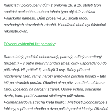
Budějovicích
Klasicistní poloroubený dům z přelomu 18. a 19. století tvoří
Biskupská rezidence v Českých
součást uceleného souboru tohoto typu objektů v oblasti
Budějovicích
Palackého náměstí. Dům prošel ve 20. století řadou
Dům čp. 20 ve Velešíně, zvaný U Kantůrků
nevhodných stavebních zásahů. V nedávné době byl částečně
či Kaplanka
rekonstruován.
Fara v Římově
Původní evidenční list památky
:
Budova spořitelny čp. 1127/1 a 1127/25 v
Rumburku
Samostatný, podélně orientovaný, patrový, zděný a omítaný
Pobočka Německé zemědělské a
(přízemí) – v patře překrytý břidlicí (mezi okny uspořádanou do
průmyslové banky čp. 852/30 v Rumburku
půlkruhu). Hl. průčelí 6, vedlejší 3 osy. Stěny přízemí
Gymnázium v Rumburku
rozčleněny lisen. rámy, nároží armována plochou bosáží – tato
též po stranách portálu. Obdélná okna pův. v ostění s ušima a
Budova čp. 1066/3 (Základní škola Tyršova)
lištou (poslední na nárožní straně). Osový vchod, současné
v Rumburku
dveře, kam. portál zaklenut stlačeným půlkruhem.
Dům čp. 100/5 na Lužickém náměstí v
Polomansardová střecha krytá břidlicí. Místnosti plochostropé s
Rumburku
fabiony, v přízemí chodba o dvou polích pruské klenby. Dřevěné
Dům čp. 105/10 na Lužickém náměstí v