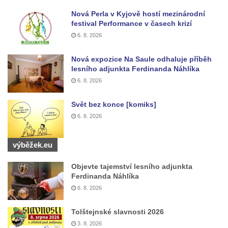
Vodní elektrárna Spálov na řece Jizeře
Nová Perla v Kyjově hostí mezinárodní
Torzo střeleckého sloupu ve Chřibské
festival Performance v časech krizí
6. 8. 2026
Budova ZŠ a MŠ Tadeáše Haenkeho
Chřibská čp. 280
Nová expozice Na Saule odhaluje příběh
Dům čp. 175 ve Chřibské
lesního adjunkta Ferdinanda Náhlíka
6. 8. 2026
Dům čp. 30 ve Chřibské
Dům čp. 182 ve Chřibské
Svět bez konce [komiks]
Dům čp. 10 ve Chřibské
6. 8. 2026
Budova základní školy v Lužci nad Vltavou
výběžek.eu
Dům čp. 11 v Hrobčicích
Budova stáčírny Bílina-Kyselka
Objevte tajemství lesního adjunkta
Ferdinanda Náhlíka
Rodný dům Josefa Hory v Dobříni
6. 8. 2026
Královská mincovna v Jáchymově
Chudobinec Franze Preidla v České
Tolštejnské slavnosti 2026
Kamenici
3. 8. 2026