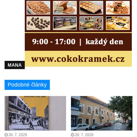
Bývalá továrna J. B. Limburger junior,
přádelny bavlny v Chotyni
Bývalá továrna Johann Schowanek, tovární
výroba dřevěného zboží v Jiřetíně pod
Bukovou
Strom života na Dymníku v Rumburku
Pavilon Reinerovy fresky v zámeckém
MANA
parku v Duchcově
Dřevěný altán v Teplické ulici v Duchcově
Podobné články
Oplocení čestného dvora zámku v
Duchcově
Fara u kostela Zvěstování Panny Marie na
náměstí Republiky v Duchcově
Fara před kostelem svatých Petra a Pavla v
Jeníkově
30. 7. 2026
26. 7. 2026