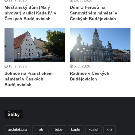
22. 7. 2026
20. 7. 2026
Měšťanský dům (Malý
Dům U Ferusů na
Lázeňský dům Depandance Vodoléčba čp.
pivovar) v ulici Karla IV. v
Senovážném náměstí v
113 v Lázních Libverda
Českých Budějovicích
Českých Budějovicích
Dům čp. 94 na náměstí T. G. Masaryka ve
Frýdlantu
Dům čp. 104 na náměstí T. G. Masaryka ve
Frýdlantu
Dům čp. 102 na náměstí T. G. Masaryka ve
10. 7. 2026
5. 7. 2026
Frýdlantu
Solnice na Piaristickém
Radnice v Českých
Dům čp. 2 zvaný Na Panské zvůli na
náměstí v Českých
Budějovicích
Budějovicích
náměstí T. G. Masaryka ve Frýdlantu
Dům čp. 95 na náměstí T. G. Masaryka ve
Frýdlantu
Dům čp. 43 v Havlíčkově ulici ve Frýdlantu
Štítky
Dům čp. 42 v Havlíčkově ulici ve Frýdlantu
architektura
hrob
hřbitov
kaple
kostel
kříž
Dvojdům čp. 92 a 93 (hotel Bílý kůň) na