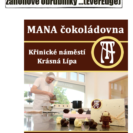
Dům obuvi Baťa v Liberci
Hotel Cristal v Železném Brodě
Spořitelna a muzeum v Železném Brodě
Spořitelna v Semilech
Dům čp. 2 v Semilech (sídlo Muzea a
Pojizerské galerie)
Obecní dům v Semilech
Pila U Lišáka u Rabštejna nad Střelou
Bývalá fara v Pražské ulici v Bochově
Fara u kostela svatých Petra a Pavla ve
Žluticích
Fuchsova vila v České Kamenici
Robert Fuchs, papírna v České Kamenici
Bývalá továrna Florian Hübel, tkalcovna u
Chřibské