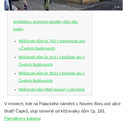
Architektura, technické památky, důlní díla,
hodiny
Měšťanský dům čp. 76/2 v Kanovnické ulici
v Českých Budějovicích
Měšťanský dům čp. 81/17 v Kněžské ulici v
Českých Budějovicích
Měšťanský dům čp. 85/13 v Kněžské ulici v
Českých Budějovicích
Měšťanský dům (Malý pivovar) v ulici Karla
IV. v Českých Budějovicích
V místech, kde na Palackého náměstí v Novém Boru ústí ulice
Dům U Ferusů na Senovážném náměstí v
Bratří Čapků, stojí severně od křižovatky dům čp. 183.
Českých Budějovicích
Památkový katalog
:
Solnice na Piaristickém náměstí v Českých