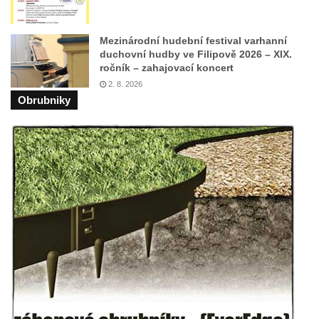
Dům čp. 26 ve Velenicích
Dům čp. 31 ve Velenicích
Mezinárodní hudební festival varhanní
duchovní hudby ve Filipově 2026 – XIX.
Dům čp. 121 ve Velenicích
ročník – zahajovací koncert
Dům čp. 155 ve Velenicích
2. 8. 2026
Obrubniky
Dům čp. 33 – bývalá škola ve Velenicích
Bývalá fara ve Velenicích
Dům ev.č. 26 ve Velenicích
Dům čp. 68 ve Velenicích
Dům čp. 67 ve Svojkově
Torzo domu čp. 6 ve Svojkově
Městské divadlo Chomutov
Ludwig Breitfeld, výroba prýmků – dnes
Pivovar Chalupník v Perštejně
Spořitelna v Turnově
Hostinec ve Svojkově