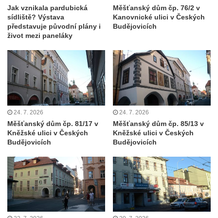
Areál Mikov v Mikulášovicích – Ignaze
Jak vznikala pardubická
Měšťanský dům čp. 76/2 v
sídliště? Výstava
Kanovnické ulici v Českých
Röslera synové, továrna kovového zboží
představuje původní plány i
Budějovicích
Dům správce hřbitova v Mikulášovicích
život mezi paneláky
Tovární budova v Mikulášovicích – Anton
Pohl, továrna na gumové stuhy
Tovární budova čp. 478 v Mikulášovicích –
Franz Frenzel, továrna na nože
Tovární budova jižně od dolního nádraží v
24. 7. 2026
24. 7. 2026
Mikulášovicích – Josef Kunert & synové,
Měšťanský dům čp. 81/17 v
Měšťanský dům čp. 85/13 v
kovové a kancelářské zboží
Kněžské ulici v Českých
Kněžské ulici v Českých
Budějovicích
Budějovicích
Schodiště ke kostelu Nanebevzetí Panny
Marie ve Vilémově
Lázeňský dům čp. 82 v Lázních Libverda
Obří sud v Lázních Libverda
Lázeňský dům Jizera čp. 116 v Lázních
Libverda