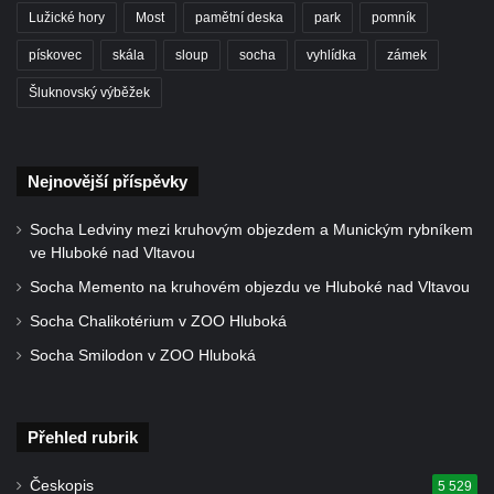
náměstí T. G. Masaryka ve Frýdlantu
Lužické hory
Most
pamětní deska
park
pomník
Dům čp. 3 na náměstí T. G. Masaryka ve
pískovec
skála
sloup
socha
vyhlídka
zámek
Frýdlantu
Šluknovský výběžek
Bývalý špitál čp. 176 ve Frýdlantu
Dům ev.č. 89 v Benešově ulici ve Sloupu v
Čechách
Nejnovější příspěvky
Dům čp. 79 v Mlýnské ulici ve Sloupu v
Socha Ledviny mezi kruhovým objezdem a Munickým rybníkem
Čechách
ve Hluboké nad Vltavou
Dům čp. 134 v Mlýnské ulici ve Sloupu v
Socha Memento na kruhovém objezdu ve Hluboké nad Vltavou
Čechách
Socha Chalikotérium v ZOO Hluboká
Dům čp. 101 v ulici Ke Hradu ve Sloupu v
Socha Smilodon v ZOO Hluboká
Čechách
Dům čp. 102 v Potoční ulici ve Sloupu v
Čechách
Přehled rubrik
Dům čp. 109 v ulici Ke Hradu ve Sloupu v
Čechách
Českopis
5 529