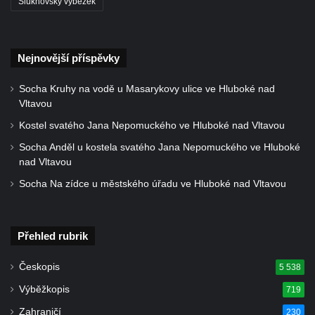
Šluknovský výběžek
náměstí T. G. Masaryka ve Frýdlantu
Dům čp. 3 na náměstí T. G. Masaryka ve
Frýdlantu
Nejnovější příspěvky
Bývalý špitál čp. 176 ve Frýdlantu
Socha Kruhy na vodě u Masarykovy ulice ve Hluboké nad
Dům ev.č. 89 v Benešově ulici ve Sloupu v
Vltavou
Čechách
Kostel svatého Jana Nepomuckého ve Hluboké nad Vltavou
Dům čp. 79 v Mlýnské ulici ve Sloupu v
Socha Anděl u kostela svatého Jana Nepomuckého ve Hluboké
Čechách
nad Vltavou
Dům čp. 134 v Mlýnské ulici ve Sloupu v
Socha Na zídce u městského úřadu ve Hluboké nad Vltavou
Čechách
Dům čp. 101 v ulici Ke Hradu ve Sloupu v
Čechách
Přehled rubrik
Dům čp. 102 v Potoční ulici ve Sloupu v
Českopis
5 538
Čechách
Výběžkopis
719
Dům čp. 109 v ulici Ke Hradu ve Sloupu v
Čechách
Zahraničí
230