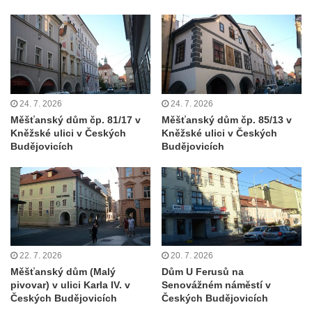
Areál Mikov v Mikulášovicích – Ignaze
Röslera synové, továrna kovového zboží
Dům správce hřbitova v Mikulášovicích
Tovární budova v Mikulášovicích – Anton
Pohl, továrna na gumové stuhy
24. 7. 2026
24. 7. 2026
Tovární budova čp. 478 v Mikulášovicích –
Měšťanský dům čp. 81/17 v
Měšťanský dům čp. 85/13 v
Franz Frenzel, továrna na nože
Kněžské ulici v Českých
Kněžské ulici v Českých
Budějovicích
Budějovicích
Tovární budova jižně od dolního nádraží v
Mikulášovicích – Josef Kunert & synové,
kovové a kancelářské zboží
Schodiště ke kostelu Nanebevzetí Panny
Marie ve Vilémově
Lázeňský dům čp. 82 v Lázních Libverda
22. 7. 2026
20. 7. 2026
Obří sud v Lázních Libverda
Měšťanský dům (Malý
Dům U Ferusů na
pivovar) v ulici Karla IV. v
Senovážném náměstí v
Lázeňský dům Jizera čp. 116 v Lázních
Českých Budějovicích
Českých Budějovicích
Libverda