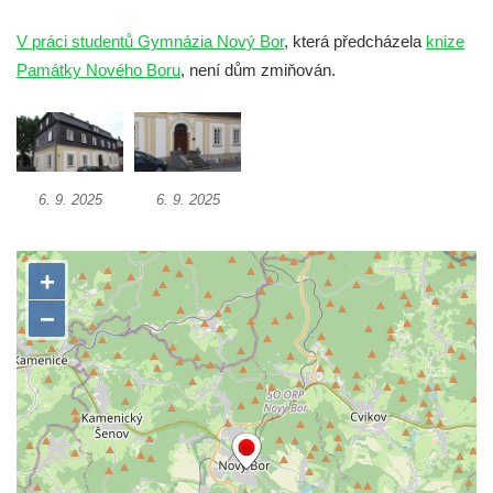
Rumburku
V práci studentů Gymnázia Nový Bor
, která předcházela
knize
Dům čp. 103/8 na Lužickém náměstí v
Památky Nového Boru
, není dům zmiňován.
Rumburku
Dům čp. 101/6 na Lužickém náměstí v
Rumburku
Dům čp. 104/9 na Lužickém náměstí v
6. 9. 2025
6. 9. 2025
Rumburku
Dům čp. 102/7 na Lužickém náměstí v
Rumburku
Dům čp. 99/4 na Lužickém náměstí v
Rumburku (tiskárna Heinricha Pfeifera)
Bývalý špitál v Teplé
Josef Meisel jun., tkalcovna a barevna u
Dolního Podluží
Mattoniho továrna v lázních Kyselka