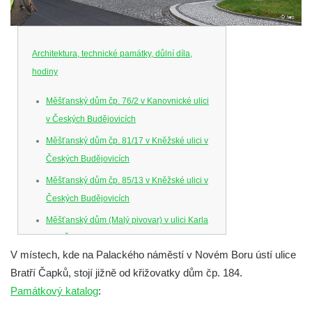
Architektura, technické památky, důlní díla,
hodiny
Měšťanský dům čp. 76/2 v Kanovnické ulici
v Českých Budějovicích
Měšťanský dům čp. 81/17 v Kněžské ulici v
Českých Budějovicích
Měšťanský dům čp. 85/13 v Kněžské ulici v
Českých Budějovicích
Měšťanský dům (Malý pivovar) v ulici Karla
IV. v Českých Budějovicích
V místech, kde na Palackého náměstí v Novém Boru ústí ulice
Dům U Ferusů na Senovážném náměstí v
Bratří Čapků, stojí jižně od křižovatky dům čp. 184.
Českých Budějovicích
Památkový katalog
:
Solnice na Piaristickém náměstí v Českých