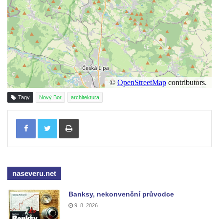
Dům Stallburg v lázních Kyselka
Vilemínka (Vilemínin dvůr) v lázních
Kyselka
Švýcarský dvůr v lázních Kyselka
Jindřichův dvůr v lázních Kyselka
Altán v lázních Kyselka
Mattoniho vila v lázních Kyselka
Tagy
Nový Bor
architektura
Bývalý Štichlův Mlýn u Andělské Hory
Tisknout
Bývalý Hotel Central v Bečově nad Teplou
Dům čp. 254 v Krásné Lípě (kavárna u
Frinda)
Wolfrumova vila v Ústí nad Labem
naseveru.net
Hotel Vladimir v Ústí nad Labem
Banksy, nekonvenční průvodce
Budova Oblastního muzea v Ústí nad
9. 8. 2026
Labem (bývalá Obecná a měšťanská škola)