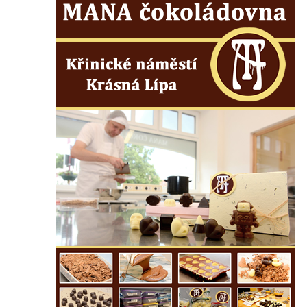
Dům obuvi Baťa v Liberci
Hotel Cristal v Železném Brodě
Spořitelna a muzeum v Železném Brodě
Spořitelna v Semilech
Dům čp. 2 v Semilech (sídlo Muzea a
Pojizerské galerie)
Obecní dům v Semilech
Pila U Lišáka u Rabštejna nad Střelou
Bývalá fara v Pražské ulici v Bochově
Fara u kostela svatých Petra a Pavla ve
Žluticích
Fuchsova vila v České Kamenici
Robert Fuchs, papírna v České Kamenici
Bývalá továrna Florian Hübel, tkalcovna u
Chřibské