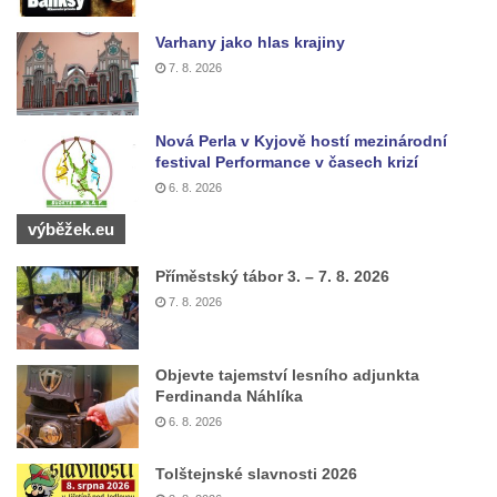
Vodní elektrárna Spálov na řece Jizeře
Varhany jako hlas krajiny
Torzo střeleckého sloupu ve Chřibské
7. 8. 2026
Budova ZŠ a MŠ Tadeáše Haenkeho
Chřibská čp. 280
Nová Perla v Kyjově hostí mezinárodní
Dům čp. 175 ve Chřibské
festival Performance v časech krizí
Dům čp. 30 ve Chřibské
6. 8. 2026
Dům čp. 182 ve Chřibské
výběžek.eu
Dům čp. 10 ve Chřibské
Příměstský tábor 3. – 7. 8. 2026
Budova základní školy v Lužci nad Vltavou
7. 8. 2026
Dům čp. 11 v Hrobčicích
Budova stáčírny Bílina-Kyselka
Objevte tajemství lesního adjunkta
Rodný dům Josefa Hory v Dobříni
Ferdinanda Náhlíka
Královská mincovna v Jáchymově
6. 8. 2026
Chudobinec Franze Preidla v České
Tolštejnské slavnosti 2026
Kamenici