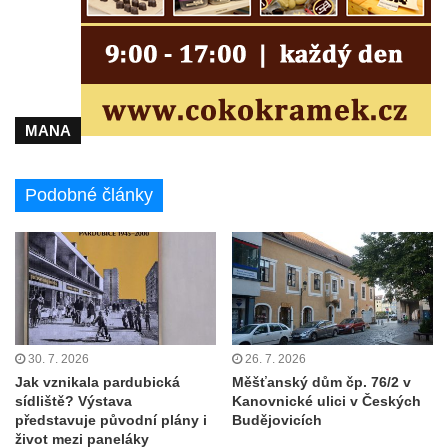
Bývalá továrna J. B. Limburger junior,
přádelny bavlny v Chotyni
Bývalá továrna Johann Schowanek, tovární
výroba dřevěného zboží v Jiřetíně pod
MANA
Bukovou
Strom života na Dymníku v Rumburku
Podobné články
Pavilon Reinerovy fresky v zámeckém
parku v Duchcově
Dřevěný altán v Teplické ulici v Duchcově
Oplocení čestného dvora zámku v
Duchcově
Fara u kostela Zvěstování Panny Marie na
30. 7. 2026
26. 7. 2026
náměstí Republiky v Duchcově
Jak vznikala pardubická
Měšťanský dům čp. 76/2 v
sídliště? Výstava
Kanovnické ulici v Českých
Fara před kostelem svatých Petra a Pavla v
představuje původní plány i
Budějovicích
Jeníkově
život mezi paneláky