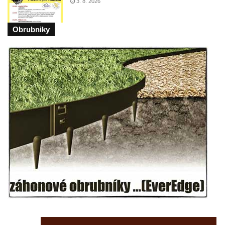
3. 8. 2026
Dům čp. 26 ve Velenicích
Dům čp. 31 ve Velenicích
Obrubniky
Dům čp. 121 ve Velenicích
Dům čp. 155 ve Velenicích
Dům čp. 33 – bývalá škola ve Velenicích
Bývalá fara ve Velenicích
Dům ev.č. 26 ve Velenicích
Dům čp. 68 ve Velenicích
Dům čp. 67 ve Svojkově
Torzo domu čp. 6 ve Svojkově
Městské divadlo Chomutov
Ludwig Breitfeld, výroba prýmků – dnes
Pivovar Chalupník v Perštejně
Spořitelna v Turnově
Hostinec ve Svojkově