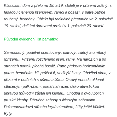
Budějovicích
Klasicistní dům z přelomu 18. a 19. století je v přízemí zděný, s
Biskupská rezidence v Českých
fasádou členěnou lizénovými rámci a bosáží, v patře patrně
Budějovicích
roubený, bedněný. Objekt byl radikálně přestavěn ve 2. polovině
Dům čp. 20 ve Velešíně, zvaný U Kantůrků
19. století, dalšími úpravami prošel v 1. polovině 20. století.
či Kaplanka
Původní evidenční list památky
:
Fara v Římově
Budova spořitelny čp. 1127/1 a 1127/25 v
Samostatný, podélně orientovaný, patrový, zděný a omítaný
Rumburku
(přízemí). Přízemí rozčleněno lisen. rámy. Na nárožích a po
Pobočka Německé zemědělské a
stranách portálu plochá bosáž. Patro překryto horizontálním
průmyslové banky čp. 852/30 v Rumburku
prken. bedněním. Hl. průčelí 6, vedlejší 3 osy. Obdélná okna, v
Gymnázium v Rumburku
přízemí v ostěních s ušima a lištou. Osový vchod zaklenut
stlačeným půlkruhem, portál nahrazen dekorativistickou
Budova čp. 1066/3 (Základní škola Tyršova)
úpravou (původní zůstal jen klenák). Chodba o dvou polích
v Rumburku
pruské klenby. Dřevěné schody s litinovým zábradlím.
Dům čp. 100/5 na Lužickém náměstí v
Polomansardová střecha krytá eternitem, štíty ještě břidlicí.
Rumburku
Byty.
Dům čp. 105/10 na Lužickém náměstí v