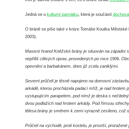
Jedná se o
kulturní památku
, která je součástí
dochova
O bráně se píše také v knize Tomáše Koutka Městské b
2003).
Masivní hranol Kněžské brány je situován na západní s
nepříliš citlivých úprav, provedených po roce 1906. 
opevnění a barbakánem, dnes již zcela zaniklými.
Severní průčelí je těsně napojeno na domovní zástavbu,
arkádě, kterou procházela padací mříž, je nad hrotem 
vystupujícím parapetem, pod nímž je deska s nečitelný
dvou podlažích nad hrotem arkády. Pod římsou střechy 
tělesa brány je směrem k zemi výrazně zesíleno, což 
Průčelí na východě, proti kostelu, je prostší, proražen