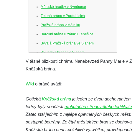
Městské hradby v Nymburce
Zelená brána v Pardubicích
Pražská brána v Mělníku
Barokní brána u zámku Lenešice
Bývalá Pražská brána ve Slaném
Velvarská brána ve Slaném
V těsné blízkosti chrámu Nanebevzetí Panny Marie v Žat
Pražská brána v Rakovníku
Kněžská brána.
Pražská brána ve Velvarech
Pozůstatek městské hradby u fary u kostela
Wiki
o bráně uvádí:
svatých Petra a Pavla v Bílině
Žatecká brána v Lounech
Gotická
Kněžská brána
je jeden ze dvou dochovaných 
Městská hláska a zbytky opevnění Český
fortny byly součástí
mohutného středověkého fortifika
Dub
Žatec stal jedním z nejlépe opevněných českých měst. V
postupně bourány. Ze čtyř městských bran se dochova
Česká brána v Bělé pod Bezdězem
Kněžská brána není spolehlivě vysvětlen, pravděpodobn
Zámecká brána v České Kamenici