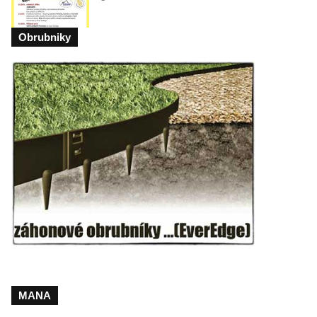
Obrubniky
MANA