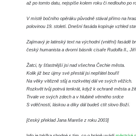
až po tomto datu, nejspíše kolem roku či nedlouho po r
V místě bočního opěráku původně stával přímo na hra
polovinou 19. století. Dnešní fasáda kopíruje vzhled st
Zajímavý je latinský text na východní (vnitřní) fasádě 
český humanista a dvorní básník císaře Rudolfa II., Jiř
Žatci, ty šťastnější jsi nad všechna Čechie města.
Kolik již bez újmy své přestál jsi nepřátel bouří!
Na věky vítězně stůj a rozkvétej dál ve svých věžích.
Rozkvět tvůj potrvá tenkrát, když k ochraně města a žit
Trvale ve svých zdech a v hlubině věrného srdce
S vděčností, láskou a díky dál budeš ctít slovo Boží.
[český překlad Jana Mareše z roku 2003]
Info je takřka shodné s tím, co o bráně uvádí
městské