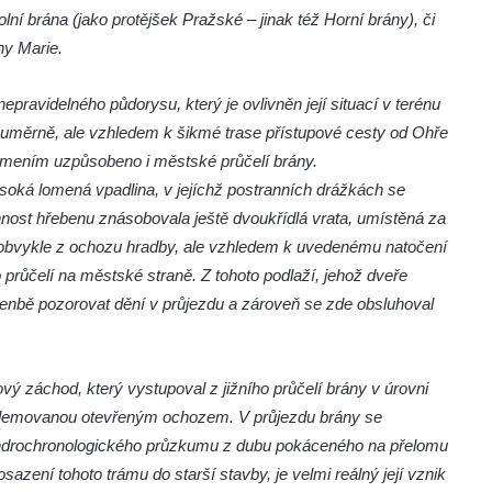
lní brána (
jako protějšek Pražské – jinak též Horní brány), či
ny Marie.
epravidelného půdorysu, který je ovlivněn její situací v terénu
ouměrně, ale vzhledem k šikmé trase přístupové cesty od Ohře
omením uzpůsobeno i městské průčelí brány.
soká lomená vpadlina, v jejíchž postranních drážkách se
nnost hřebenu znásobovala ještě dvoukřídlá vrata, umístěná za
o obvykle z ochozu hradby, ale vzhledem k uvedenému natočení
ůčelí na městské straně. Z tohoto podlaží, jehož dveře
enbě pozorovat dění v průjezdu a zároveň se zde obsluhoval
vý záchod, který vystupoval z jižního průčelí brány v úrovni
u, lemovanou otevřeným ochozem. V průjezdu brány se
endrochronologického průzkumu z dubu pokáceného na přelomu
azení tohoto trámu do starší stavby, je velmi reálný její vznik