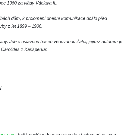
oce 1360 za vlády Václava II..
dbách dům, k prolomení dnešní komunikace došlo před
avby z let 1899 – 1906.
brány. Jde o oslavnou báseň věnovanou Žatci, jejímž autorem je
í Carolides z Karlsperka:
í
 muzeum
, tudíž doplňky dopracovány do již citovaného textu.