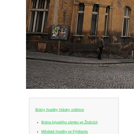
Brány, hradby, hlásky, vrátnice
Brána bývalého zámku ve Žluticích
Městské hradby ve Frýdlantu