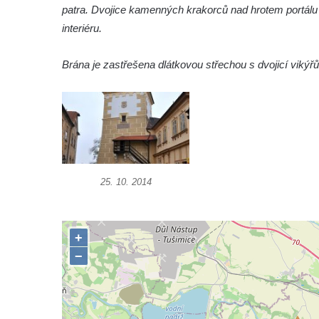
patra. Dvojice kamenných krakorců nad hrotem portálu
interiéru.
Brána je zastřešena dlátkovou střechou s dvojicí vikýř
25. 10. 2014