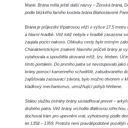
Marie. Brána měla ještě další názvy – Ženská brána, Do
Barbakán Žatecké brány v Kadani
podle blízkého farního kostela brána Blahoslavené Pan
Svatá (Mikulovická) brána v Kadani
Dolní brána v Domažlicích
Brána je průjezdní třípatrovou věží o výšce 17,5 metru n
a hlavní hradbě. Věž totiž nebyla v hradbě zasazena s
Severní brána v Rabštejně nad Střelou
zaujala pozici nakoso. Oblouku cesty bylo mírným zal
Městská brána v Kynšperku nad Ohří
Charakteristickým znakem hlavního průčelí brány je vy
Libočanská branka v Žatci
vytahovala a spouštěla okovaná mříž, tzv. hřeben. Úči
Kněžská brána v Žatci
tímto portálem. Do prvního patra se nevstupovalo jak
Budějovická brána v Českém Krumlově
brány pomocí kamenného schodiště, zabudovaného do pr
zajišťovala zasouvací závora, bylo možno otvorem v kl
kladkový mechanismus, umožňující pohyb hřebene.
Stálou službu ostrahy brány usnadňoval prevet – arkýřo
druhého patra. Věž brány vrcholila dlátkovou střecho
dochoval trám pro upevnění vrat, vyhotovený podle d
let 1358 – 1359. Protože není pravděpodobné pozdější os