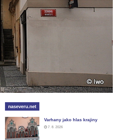
naseveru.net
Varhany jako hlas krajiny
7. 8. 2026