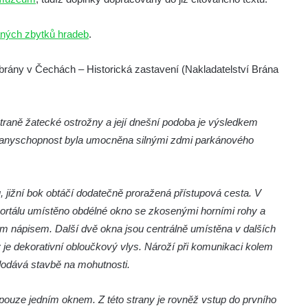
ných zbytků hradeb
.
rány v Čechách – Historická zastavení (Nakladatelství Brána
traně žatecké ostrožny a její dnešní podoba je výsledkem
Obranyschopnost byla umocněna silnými zdmi parkánového
 jižní bok obtáčí dodatečně proražená přístupová cesta. V
portálu umístěno obdélné okno se zkosenými horními rohy a
m nápisem. Další dvě okna jsou centrálně umístěna v dalších
je dekorativní obloučkový vlys. Nároží při komunikaci kolem
dodává stavbě na mohutnosti.
é pouze jedním oknem. Z této strany je rovněž vstup do prvního