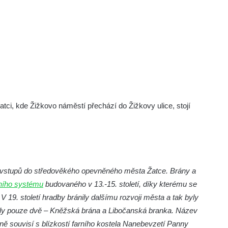
ci, kde Žižkovo náměstí přechází do Žižkovy ulice, stojí
vstupů do středověkého opevněného města Žatce. Brány a
čního systému
budovaného v 13.-15. století, díky kterému se
 19. století hradby bránily dalšímu rozvoji města a tak byly
ly pouze dvě – Kněžská brána a Libočanská branka. Název
ě souvisí s blízkostí farního kostela Nanebevzetí Panny