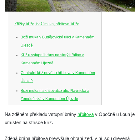
Křížky, kříže, boží muka, hřbitovní kříže
Boží muka v Budějovické ulici v Kamenném
Újezdě
Kříž u vstupní brány na starý hřbitov v
Kamenném Újezdě
Centrální kříž nového hřbitova v Kamenném
Újezdě
Boží muka na křižovatce ulic Plavnická a
Zemědělská v Kamenném Újezdě
Kříž na křižovatce ulic 5. května a Nádražní
Na zděném překladu vstupní brány
hřbitova
v Opočně u Loun je
v Kamenném Újezdě
umístěn na stříšce kříž.
Kříž na křižovatce ulic 5. května a Dělnická
v Kamenném Újezdě
Zděná brána hřbitova převyšuje ohraní zeď, v ní jsou dřevěná