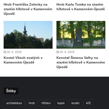
Kříž před kostelem svatých Petra a Pavla v
Hrob Františka Zelenky na
Hrob Karla Tomka na starém
Růžové
starém hřbitově v Kamenném
hřbitově v Kamenném Újezdě
Újezdě
Centrální kříž na starém hřbitově ve
Vilémově
Centrální kříž na novém hřbitově ve
Vilémově
Kříž u kostela Nanebevzetí Panny Marie na
křížové cestě ve Vilémově
30. 6. 2026
30. 6. 2026
Kostel Všech svatých v
Kenotaf Šimona Valhy na
Kříž u cesty mezi Růžovou a Kamenickou
Kamenném Újezdě
starém hřbitově v Kamenném
Strání
Újezdě
Kříž u severní zdi kostela Nalezení svatého
Kříže ve Frýdlantu
Kříž na Křížové cestě na Křížovém vrchu ve
Štítky
Frýdlantu
Centrální kříž hřbitova ve Sloupu v Čechách
architektura
hrob
hřbitov
kaple
kostel
kříž
Kříž u koryta náhonu na Chřibské Kamenici