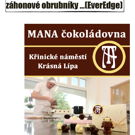
Mikulášovicích
Wäberův kříž v zahradě domu čp. 184 v
Mikulášovicích
Kříž na louce v horních Mikulášovicích
Posteltův kříž naproti domu ev.č. 29 v
Mikulášovicích
Kříž Neubaukreuz u domu čp. 698 v
Mikulášovicích
Kříž manželů Endlerových u továrního
objektu v Mikulášovicích
Kříž u silnice východně od Mikulášovic
Meyerův kříž východně od Mikulášovic
Kříž u rozcestí k větrnému mlýnu Světlík v
Horním Podluží
Kříž u domu čp. 1016 v Mikulášovicích