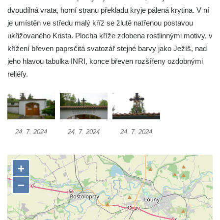
Kříž v Dělnické ulici v Kamenném Újezdě
dvoudílná vrata, horní stranu překladu kryje pálená krytina. V ní
Boží muka na křižovatce ulic Latrán a K
je umístěn ve středu malý kříž se žlutě natřenou postavou
Malší ve Velešíně
ukřižovaného Krista. Plocha kříže zdobena rostlinnými motivy, v
křížení břeven paprsčitá svatozář stejné barvy jako Ježíš, nad
Centrální kříž hřbitova ve Velešíně
jeho hlavou tabulka INRI, konce břeven rozšířeny ozdobnými
Kříž u kostela svatého Václava ve Velešíně
reliéfy.
Kříž u brány na hřbitov ve Velešíně
Kříž na zahradě domu čp. 127 v Římově
Kříž u fary v Římově
Kříž u lípy Jana Gurreho v Římově
24. 7. 2024
24. 7. 2024
24. 7. 2024
Boží muka u hřbitova v Římově
Centrální kříž hřbitova v Římově
Kříž na návsi v Dolním Třeboníně
Kříž poblíž domu čp. 169 v Plavu
Kříž na návsi v Plavu
Boží muka v Plavu