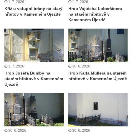
1. 7. 2026
1. 7. 2026
Maazův kříž na Kostelní stezce v
Kříž u vstupní brány na starý
Hrob Vojtěcha Loberšinera
hřbitov v Kamenném Újezdě
na starém hřbitově v
Mikulášovicích
Kamenném Újezdě
Boží muka na Kostelní stezce v
Mikulášovicích
Franzeho kříž u domu čp. 356 v
Mikulášovicích
Hammerberský kříž na křižovatce mezi
domy čp. 739 a 758 v Mikulášovicích
1. 7. 2026
30. 6. 2026
Hrob Josefa Bumby na
Hrob Karla Müllera na starém
Kříž Johannese Herlta poblíž domu čp. 428
starém hřbitově v Kamenném
hřbitově v Kamenném Újezdě
v Mikulášovicích
Újezdě
Drascheho kříž na zahradě domu čp. 915 v
Mikulášovicích
Hillův kříž u domu čp. 436 v Mikulášovicích
Hampelův kříž západně od dolního nádraží
v Mikulášovicích
30. 6. 2026
30. 6. 2026