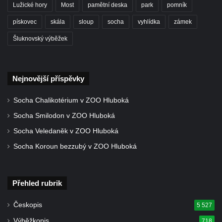
Lužické hory
Most
pamětní deska
park
pomník
Kříž na Strážném vrchu v Rumburku
pískovec
skála
sloup
socha
vyhlídka
zámek
Kříž poblíž Ovčího mostu u Tisové
Šluknovský výběžek
Kříž u kaple svatých Cyrila a Metoděje v
Kunraticích u Šluknova
Kříž na zahradě u domu ev. č. 11 v
Nejnovější příspěvky
Kunraticích u Šluknova
Kříž naproti domu čp. 34 v Kunraticích u
Socha Chalikotérium v ZOO Hluboká
Šluknova
Socha Smilodon v ZOO Hluboká
Kříž u polní cesty mezi Šluknovem a
Socha Veledaněk v ZOO Hluboká
Knížecím
Socha Koroun bezzubý v ZOO Hluboká
Školní kříž u polní cesty nad Lipovou ulicí v
Rychnově u Jablonce nad Nisou
Přehled rubrik
Boží muka Anděl strážce v Kostelní ulici v
Rychnově u Jablonce nad Nisou
Českopis
5 527
Centrální kříž bývalého hřbitova u kostela
Výběžkopis
718