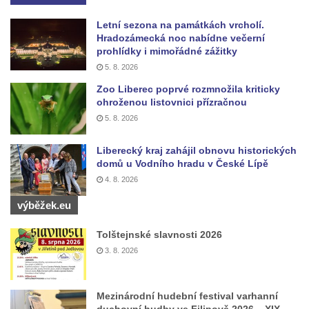
Boží muka u domu čp. 392 na rohu ulic Na
Letní sezona na památkách vrcholí.
Hradčanech a Palackého v Roudnici nad
Hradozámecká noc nabídne večerní
prohlídky i mimořádné zážitky
Labem
5. 8. 2026
Kříž v centru Liběšic
Zoo Liberec poprvé rozmnožila kriticky
Kříž na návsi v Chouči
ohroženou listovnici přízračnou
Boží muka na rozcestí východně od Chouče
5. 8. 2026
Kříž na návsi v Lužici
Liberecký kraj zahájil obnovu historických
Kříž na návsi v Dobrčicích
domů u Vodního hradu v České Lípě
4. 8. 2026
Kříž u domu čp. 3 v Chrámcích
Kříž u polní cesty severozápadně od Kozel
výběžek.eu
Údajný kříž na návsi v Kozlech
Tolštejnské slavnosti 2026
Centrální kříž hřbitova v Kozlech
3. 8. 2026
Kříž východně od Oparna u cesty na Lovoš
Pamětní kříž na Lovoši
Mezinárodní hudební festival varhanní