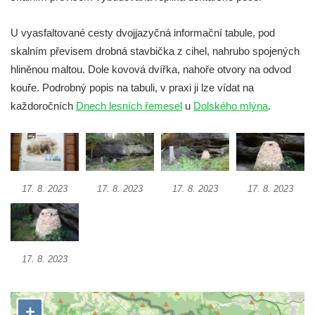
Dehtářská pec na naučné stezce Česká
silnice
U vyasfaltované cesty dvojjazyčná informační tabule, pod
skalním převisem drobná stavbička z cihel, nahrubo spojených
Naučná stezka Boreč
hliněnou maltou. Dole kovová dvířka, nahoře otvory na odvod
Naučná stezka Supí vrch
kouře. Podrobný popis na tabuli, v praxi ji lze vídat na
Doksanská cesta
každoročních
Dnech lesních řemesel
u
Dolského mlýna
.
Naučná stezka Slánská hora
Sloupský vyhlídkový okruh
Naučná stezka Bertino údolí
Naučná stezka Božídarské rašeliniště
17. 8. 2023
17. 8. 2023
17. 8. 2023
17. 8. 2023
Naučná stezka Blatenský příkop
Naučná stezka Vlčí jámy (Horní Blatná)
Naučná stezka Svatý vrch – město Kadaň
17. 8. 2023
Údolím Robečského potoka (národní
přírodní památka Peklo)
Naučná stezka Dubsko-Kokořínsko