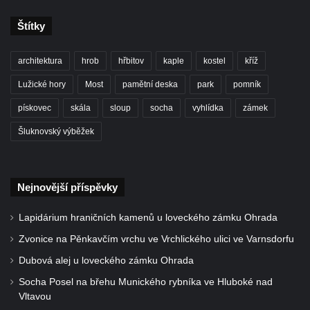
Štítky
architektura
hrob
hřbitov
kaple
kostel
kříž
Lužické hory
Most
pamětní deska
park
pomník
pískovec
skála
sloup
socha
vyhlídka
zámek
Šluknovský výběžek
Nejnovější příspěvky
Lapidárium hraničních kamenů u loveckého zámku Ohrada
Zvonice na Pěnkavčím vrchu ve Vrchlického ulici ve Varnsdorfu
Dubová alej u loveckého zámku Ohrada
Socha Posel na břehu Munického rybníka ve Hluboké nad
Vltavou