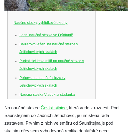
Naučné stezky, vyhlídkové okruhy
Lesní naučná stezka ve Frýdlantě
Balzerovo ležení na naučné stezce v
Jetřichovických skalách
Purkatický les a milíř na naučné stezce v
Jetřichovických skalách
Pohovka na naučné stezce v
Jetřichovických skalách
Naučná stezka Viadukt a studánka
Polerady
Na naučné stezce
Česká silnice
, která vede z rozcestí Pod
Naučná stezka Pod Vysokým Ostrým
Šaunštejnem do Zadních Jetřichovic, je umístěna řada
Hranice katastrů v Mehlrinne na naučné
zastavení. Prvním z nich ve směru od Šaunštejna je pod
stezce v Jetřichovických skalách
skalním převisem vybudovaná replika dehtářské pece.