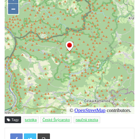
Naučná stezka Růžová
Tagy
turistika
České Švýcarsko
naučná stezka
Tisknout