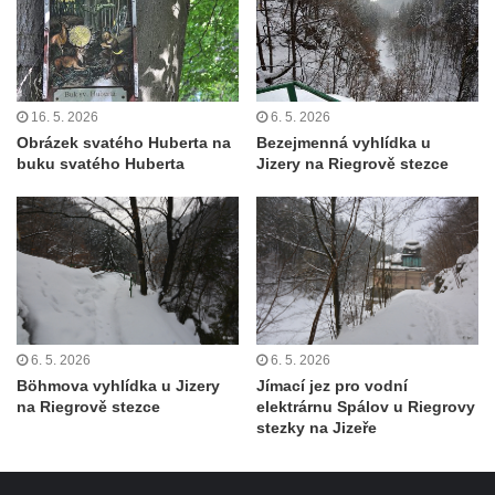
16. 5. 2026
6. 5. 2026
Obrázek svatého Huberta na
Bezejmenná vyhlídka u
buku svatého Huberta
Jizery na Riegrově stezce
6. 5. 2026
6. 5. 2026
Böhmova vyhlídka u Jizery
Jímací jez pro vodní
na Riegrově stezce
elektrárnu Spálov u Riegrovy
stezky na Jizeře