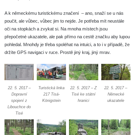
Wachberg – Tanečnice – Mikulášovice
A k německému turistickému značení – ano, snaží se u nás
Trasa 18 – Česká Kamenice – Kamenický
poučit, ale vůbec, vůbec jim to nejde. Je potřeba mít neustále
Šenov – Prácheň
oči na stopkách a zvykat si. Na mnoha místech jsou
Trasa 19 – Česká Kamenice – Filipov –
přepočetné ukazatele, ale pak přímo na cestě značku aby lupou
Srbská Kamenice – Všemily – Jetřichovice (
pohledal. Mnohdy je třeba spoléhat na intuici, a to i v případě, že
– Kunratice – Česká Kamenice)
držíte GPS navigaci v ruce. Prostě jiný kraj, jiný mrav.
Trasa 20 – Jiřetín pod Jedlovou – Jedlová –
Tolštejn
Trasa 21 – Rumburk (prohlídka města) –
Strážný vrch – Filipov Basilika – pramen
Sprévy – Jiříkov
22. 5. 2017 –
Turistická linka
22. 5. 2017 – Z
22. 5. 2017 –
Dopravní
217 Tisá-
Tisé ke státní
Německé
Trasa 22 – Lobendava – Severní – Nordkap
spojení z
Königstein
hranici
ukazatele
– Třípanský kámen – hraniční přechod
Libouchce do
Lipová / Sohland – Lipová
Tisé
Na Pravčárnu