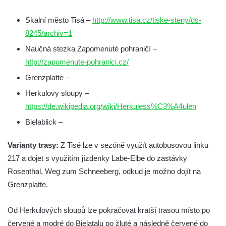
Skalní město Tisá –
http://www.tisa.cz/tiske-steny/ds-
8245/archiv=1
Naučná stezka Zapomenuté pohraničí –
http://zapomenute-pohranici.cz/
Grenzplatte –
Herkulovy sloupy –
https://de.wikipedia.org/wiki/Herkuless%C3%A4ulen
Bielablick –
Varianty trasy:
Z Tisé lze v sezóně využít autobusovou linku
217 a dojet s využitím jízdenky Labe-Elbe do zastávky
Rosenthal, Weg zum Schneeberg, odkud je možno dojít na
Grenzplatte.
Od Herkulových sloupů lze pokračovat kratší trasou místo po
červené a modré do Bielatalu po žluté a následně červené do