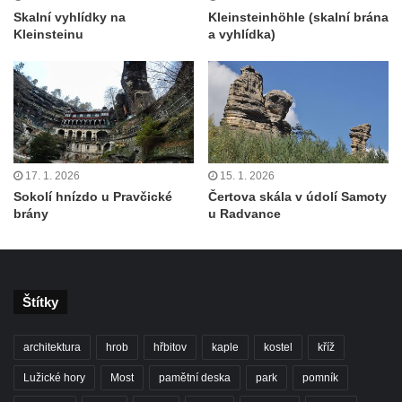
Skalní vyhlídky na
Kleinsteinhöhle (skalní brána
Kleinsteinu
a vyhlídka)
17. 1. 2026
15. 1. 2026
Sokolí hnízdo u Pravčické
Čertova skála v údolí Samoty
brány
u Radvance
Štítky
architektura
hrob
hřbitov
kaple
kostel
kříž
Lužické hory
Most
pamětní deska
park
pomník