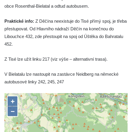
obce Rosenthal-Bielatal a odtud autobusem.
Praktické info:
Z Děčína neexistuje do Tisé přímý spoj, je třeba
přestupovat. Od Hlavního nádraží Děčín na konečnou do
Libouchce 432, zde přestoupit na spoj od Úštěka do Bahratalu
452.
Z Tisé lze užít linku 217 (viz výše – alternativní trasa).
V Bielatalu lze nastoupit na zastávce Neidberg na německé
autobusové linky 242, 245, 247