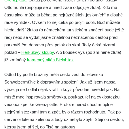
(a zpět)
Ottomühle (připojuje se a hned zase odpojuje žlutá). Kdo má
Trasa 12 – Jetřichovice – Haťový důl –
času plno, může tu běhat po nejrůznějších „jeskyních“ a dlouhé
Falkenštejn – Tokáň – Panenská jedle –
řadě vyhlídek. Ovšem to nej čeká po projití údolí. Buď můžete
Vlčí deska – Niedermühle –
hledat další žlutou (o německém turistickém značení bude ještě
Hinterhermsdorf (a ještě kus dál)
řeč) nebo se vydat jasně znatelnou neznačenou cestou před
Trasa 13 – Vysoká Lípa – Šaunštejn – Malá
parkovištěm doprava přes potok do skal. Tady čeká bizarní
Pravčická brána – Zadní Jetřichovice –
poklad –
Herkulovy sloupy
. A o kousek výš (po zmíněné žluté)
soutěska Křinice – Niedermühle – Zadní
již zmíněný
kamenný altán Bielablick
.
Doubice – údolí Bílého potoka –
Odtud by podle brožury měla cesta vést do letoviska
Mikulášovice
Schweizermühle k dopravnímu spojení. Jak už jsem napsal
Trasa 14 – Krásná Lípa – Kamenná Horka
výše, já se hodlal nějak vrátit, i když původně nevěděl jak. Na
– Kyjov – Turistický most – Brtníky
místě mne inspirovala směrovka, poukazující na cyklostezku,
Trasa 15 – Köglerova naučná stezka
vedoucí zpět ke Grenzplatte. Protože nerad chodím úplně
Trasa 16 – Doubice – Tokáň – Rynartice –
stejnými stezkami tam a zpět, bylo rázem rozhodnuto. Pak po
Pavlínino údolí – Jetřichovice
červenožluté na zelenou a tady už nebylo zbytí. Stejnou cestou,
Trasa 17 – Mikulášovice – Weifberg –
kterou jsem přišel, do Tisé na autobus.