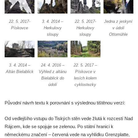
22. 5. 2017-
3. 4. 2014 –
22. 5. 2017-
Jedna z jeskyní
Pískovce
Herkulovy
Herkulovy
v údolí
sloupy
sloupy
Ottomühle
3. 4. 2014 –
24. 4. 2016 –
22. 5. 2017 –
Altán Bielablick
Výhled z altánu
Pískovce v
Bielablick do
lesích kolem
údolí
cyklostezky
Původní návrh textu k porovnání s výslednou tištěnou verzí:
Od vedlejšího vstupu do Tiských stěn vede žlutá k rozcestí Nad
Rájcem, kde se spojuje se zelenou. Po státní hranici k
německému značení – červená vede na vyhlídku Grenzplatte,