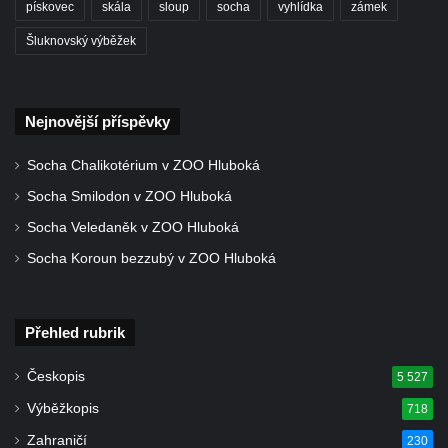
pískovec
skála
sloup
socha
vyhlídka
zámek
Šluknovský výběžek
Nejnovější příspěvky
Socha Chalikotérium v ZOO Hluboká
Socha Smilodon v ZOO Hluboká
Socha Veledaněk v ZOO Hluboká
Socha Koroun bezzubý v ZOO Hluboká
Přehled rubrik
Českopis
5 527
Výběžkopis
718
Zahraničí
230