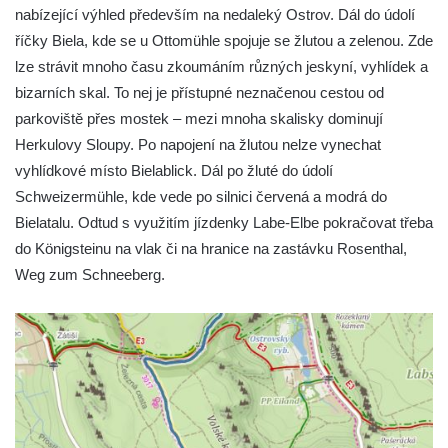
nabízející výhled především na nedaleký Ostrov. Dál do údolí
říčky Biela, kde se u Ottomühle spojuje se žlutou a zelenou. Zde
lze strávit mnoho času zkoumáním různých jeskyní, vyhlídek a
bizarních skal. To nej je přístupné neznačenou cestou od
parkoviště přes mostek – mezi mnoha skalisky dominují
Herkulovy Sloupy. Po napojení na žlutou nelze vynechat
vyhlídkové místo Bielablick. Dál po žluté do údolí
Schweizermühle, kde vede po silnici červená a modrá do
Bielatalu. Odtud s využitím jízdenky Labe-Elbe pokračovat třeba
do Königsteinu na vlak či na hranice na zastávku Rosenthal,
Weg zum Schneeberg.