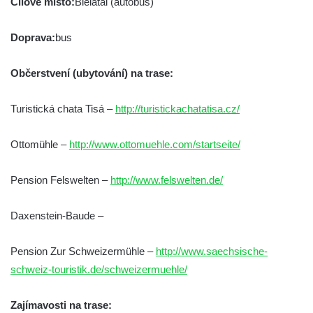
Cílové místo:
Bielatal (autobus)
Doprava:
bus
Občerstvení (ubytování) na trase:
Turistická chata Tisá –
http://turistickachatatisa.cz/
Ottomühle –
http://www.ottomuehle.com/startseite/
Pension Felswelten –
http://www.felswelten.de/
Daxenstein-Baude –
Pension Zur Schweizermühle –
http://www.saechsische-
schweiz-touristik.de/schweizermuehle/
Zajímavosti na trase: