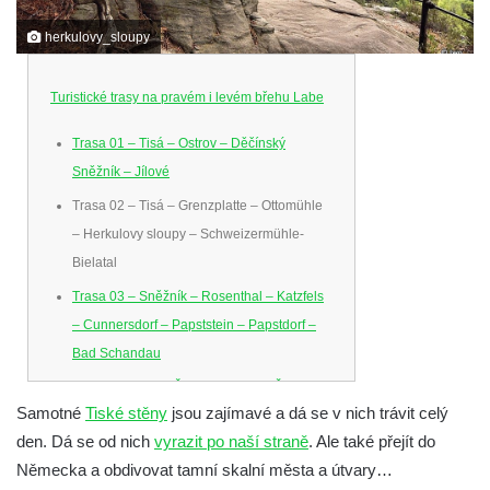
herkulovy_sloupy
Turistické trasy na pravém i levém břehu Labe
Trasa 01 – Tisá – Ostrov – Děčínský
Sněžník – Jílové
Trasa 02 – Tisá – Grenzplatte – Ottomühle
– Herkulovy sloupy – Schweizermühle-
Bielatal
Trasa 03 – Sněžník – Rosenthal – Katzfels
– Cunnersdorf – Papststein – Papstdorf –
Bad Schandau
Trasa 04 – Dolní Žleb – Klopoty – Česká
Samotné
Tiské stěny
jsou zajímavé a dá se v nich trávit celý
Brána – Dolní Žleb
den. Dá se od nich
vyrazit po naší straně
. Ale také přejít do
Trasa 05 – Hřensko – Schöna – Zirkelstein
Německa a obdivovat tamní skalní města a útvary…
– Kaiserkrone – Schmilka-Hirschmühle