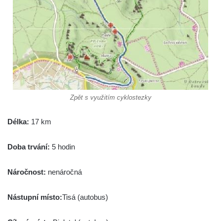
Zpět s využitím cyklostezky
Délka:
17 km
Doba trvání:
5 hodin
Náročnost:
nenáročná
Nástupní místo:
Tisá (autobus)