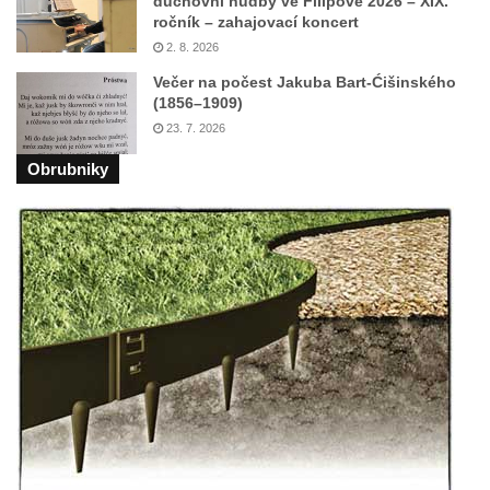
duchovní hudby ve Filipově 2026 – XIX.
ročník – zahajovací koncert
2. 8. 2026
Večer na počest Jakuba Bart-Ćišinského
(1856–1909)
23. 7. 2026
Obrubniky