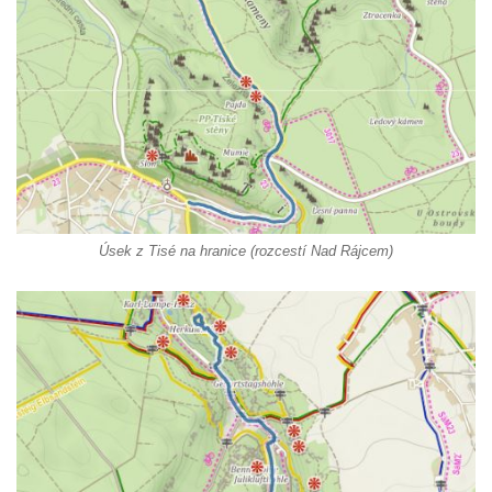
Úsek z Tisé na hranice (rozcestí Nad Rájcem)