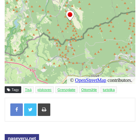
Tagy
Tisá
pískovec
Grenzplatte
Ottomühle
turistika
Tisknout
naseveru.net