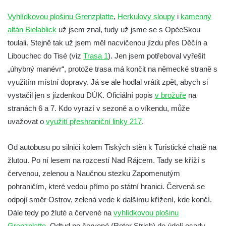
Trasa 06 – zámek Děčín – Tyršův most –
Vyhlídkovou plošinu Grenzplatte
,
Herkulovy sloupy
i
kamenný
Pastýřská stěna – Děčín Bělá
altán Bielablick
už jsem znal, tudy už jsme se s OpéeSkou
Trasa 07 – Děčín – Kvádrberk – Labská
toulali. Stejně tak už jsem měl nacvičenou jízdu přes Děčín a
Stráž – Růžový hřeben – Belveder – Dolní
Libouchec do Tisé (viz
Trasa 1
). Jen jsem potřeboval vyřešit
Žleb
„úhybný manévr“, protože trasa má končit na německé straně s
Trasa 08 – Hřensko – Janov – Hájenky –
využitím místní dopravy. Já se ale hodlal vrátit zpět, abych si
Mezní můstek – Divoká soutěska – Mezní
vystačil jen s jízdenkou DÚK. Oficiální popis
v brožuře
na
Louka
stranách 6 a 7. Kdo vyrazí v sezoně a o víkendu, může
uvažovat o
využití přeshraniční linky 217
.
Trasa 09 – Hřensko – Edmundova soutěska
– Mezní můstek – Mezná – Mezní Louka –
Od autobusu po silnici kolem Tiských stěn k Turistické chatě na
Pravčická brána – Hřensko
žlutou. Po ní lesem na rozcestí Nad Rájcem. Tady se kříží s
Trasa 10 – Jetřichovické skály (Jetřichovice
červenou, zelenou a Naučnou stezku Zapomenutým
– Pohovka – Rudolfův kámen – Vilemínina
pohraničím, které vedou přímo po státní hranici. Červená se
stěna – Mariina skála – Jetřichovice)
odpojí směr Ostrov, zelená vede k dalšímu křížení, kde končí.
Trasa 11 – Jetřichovice – Dolský mlýn –
Dále tedy po žluté a červené na
vyhlídkovou plošinu
Kamenická Stráň – Pastevní vrch – Růžová
Grenzplatte
. Odtud po červené (Roter Strich) do údolí osady