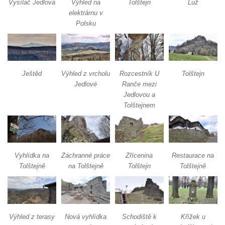
Vysílač Jedlová
Výhled na
Tolštejn
Luž
elektrárnu v
Polsku
Ještěd
Výhled z vrcholu
Rozcestník U
Tolštejn
Jedlové
Ranče mezi
Jedlovou a
Tolštejnem
Vyhlídka na
Záchranné práce
Zřícenina
Restaurace na
Tolštejně
na Tolštejně
Tolštejn
Tolštejně
Výhled z terasy
Nová vyhlídka
Schodiště k
Křížek u