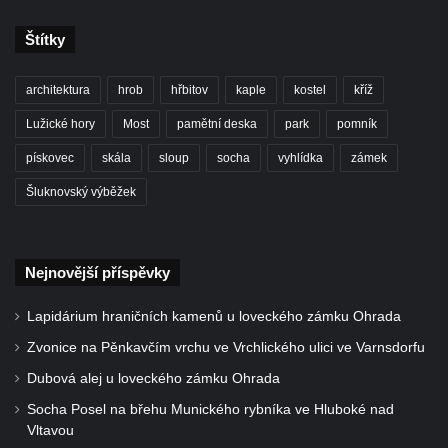
Štítky
architektura
hrob
hřbitov
kaple
kostel
kříž
Lužické hory
Most
pamětní deska
park
pomník
pískovec
skála
sloup
socha
vyhlídka
zámek
Šluknovský výběžek
Nejnovější příspěvky
Lapidárium hraničních kamenů u loveckého zámku Ohrada
Zvonice na Pěnkavčím vrchu ve Vrchlického ulici ve Varnsdorfu
Dubová alej u loveckého zámku Ohrada
Socha Posel na břehu Munického rybníka ve Hluboké nad
Vltavou