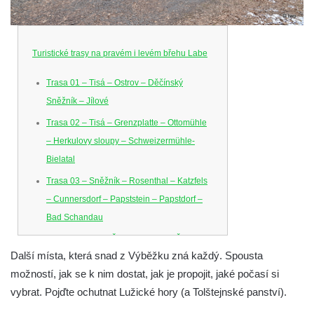
Turistické trasy na pravém i levém břehu Labe
Trasa 01 – Tisá – Ostrov – Děčínský
Sněžník – Jílové
Trasa 02 – Tisá – Grenzplatte – Ottomühle
– Herkulovy sloupy – Schweizermühle-
Bielatal
Trasa 03 – Sněžník – Rosenthal – Katzfels
– Cunnersdorf – Papststein – Papstdorf –
Bad Schandau
Trasa 04 – Dolní Žleb – Klopoty – Česká
Další místa, která snad z Výběžku zná každý. Spousta
Brána – Dolní Žleb
možností, jak se k nim dostat, jak je propojit, jaké počasí si
Trasa 05 – Hřensko – Schöna – Zirkelstein
vybrat. Pojďte ochutnat Lužické hory (a Tolštejnské panství).
– Kaiserkrone – Schmilka-Hirschmühle