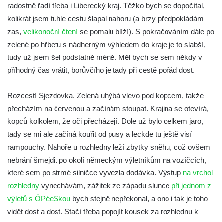
radostně řadí třeba i Liberecký kraj. Těžko bych se dopočítal,
Trasa 12 – Jetřichovice – Haťový důl –
kolikrát jsem tuhle cestu šlapal nahoru (a brzy předpokládám
Falkenštejn – Tokáň – Panenská jedle –
zas,
velikonoční čtení
se pomalu blíží). S pokračováním dále po
Vlčí deska – Niedermühle –
zelené po hřbetu s nádherným výhledem do kraje je to slabší,
Hinterhermsdorf (a ještě kus dál)
tudy už jsem šel podstatně méně. Měl bych se sem někdy v
příhodný čas vrátit, borůvčího je tady při cestě pořád dost.
Trasa 13 – Vysoká Lípa – Šaunštejn – Malá
Pravčická brána – Zadní Jetřichovice –
Rozcestí Sjezdovka. Zelená uhýbá vlevo pod kopcem, takže
soutěska Křinice – Niedermühle – Zadní
přecházím na červenou a začínám stoupat. Krajina se otevírá,
Doubice – údolí Bílého potoka –
kopců kolkolem, že oči přecházejí. Dole už bylo celkem jaro,
Mikulášovice
tady se mi ale začíná kouřit od pusy a leckde tu ještě visí
Trasa 14 – Krásná Lípa – Kamenná Horka
rampouchy. Nahoře u rozhledny leží zbytky sněhu, což ovšem
– Kyjov – Turistický most – Brtníky
nebrání šmejdit po okolí německým výletníkům na vozíčcích,
Trasa 15 – Köglerova naučná stezka
které sem po strmé silničce vyvezla dodávka. Výstup
na vrchol
Trasa 16 – Doubice – Tokáň – Rynartice –
rozhledny
vynechávám, zážitek ze západu slunce
při jednom z
Pavlínino údolí – Jetřichovice
výletů s ÓPéeSkou
bych stejně nepřekonal, a ono i tak je toho
Trasa 17 – Mikulášovice – Weifberg –
vidět dost a dost. Stačí třeba popojít kousek za rozhlednu k
Wachberg – Tanečnice – Mikulášovice