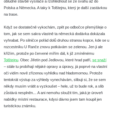
obludné stavbě vysílače a rzohlédnout se ze svahu až do
Polska a Německa. A taky k Tolštejnu, který je další zastávkou
Trasa 18 – Česká Kamenice – Kamenický
na trase.
Šenov – Prácheň
Trasa 19 – Česká Kamenice – Filipov –
Když se dostatečně vykochám, zpět po odbočce přemýšleje o
Srbská Kamenice – Všemily – Jetřichovice (
tom, jak se sem sakra vlastně ta německá dodávka dokázala
– Kunratice – Česká Kamenice)
vyhrabat. Po silničce pořád dolů druhou stranou kopce, kde se u
Trasa 20 – Jiřetín pod Jedlovou – Jedlová –
rozcestníku U Ranče znovu potkávám se zelenou. Jen ji ale
Tolštejn
křížím, protože po červené mířím dál, k již zmíněnému
Trasa 21 – Rumburk (prohlídka města) –
Tolštejnu
. Obec Jiřetín pod Jedlovou, které hrad patří,
se snaží
Strážný vrch – Filipov Basilika – pramen
– stále tu probíhají nějaké opravy a úpravy, já poprvé na vlastní
Sprévy – Jiříkov
oči vidím nově zřízenou vyhlídku nad hladomornou. Protože
Trasa 22 – Lobendava – Severní – Nordkap
tentokrát výstup za výhledy vynechávám, slibuji si, že se sem
– Třípanský kámen – hraniční přechod
někdy musím vrátit a vyzkoušet – hele, už to bude rok, a slib
Lipová / Sohland – Lipová
zůstává nesplněn… A ani nemohu sloužit tím, jaká je úroveň
nabídky místní restaurace, kdysi dávno jsem tam koupil jen
Na Pravčárnu
turistickou známku.