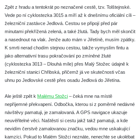
Zpět z hradu a tentokrát po neznačené cestě, tzv. Tolštejnské.
Vede po ní cyklostezka 3015 a míří až k dnešnímu oficiální cíli –
železniční zastávce Jedlová. Cestou se připojí před pár
minutami překřížená zelená, a také žlutá. Tady bych měl skončit
a nasednout na vlak. Jenže auto mám v Jiřetíně, musím zpátky.
K smrti nerad chodím stejnou cestou, takže vymyslím fintu a
jako alternativní trasu pokračování po zmíněné žluté
(cyklostezka 3013 – Dlouhá míle) přes Malý Stožec údajně k
železniční stanici Chřibská, přičemž já ve skutečnosti včas
uhnu po Jedlovské cestě přes osadu Jedlová do Jiřetína.
Ale ještě zpět k
Malému Stožci
– čeká mne na místě
nepříjemné překvapení. Odbočka, kterou si z poměrně nedávné
návštěvy pamatuji, je zamalovaná. A GPS navigace ukazuje
neuvěřitelné věci. Naštěstí si cestu jakž takž pamatuji, a kde
nevidím čerstvě zamalovanou značku, vedou mne uskakující
kamzíci. Pokud to Malém Stožci neznáte, nenechte se ukolébat