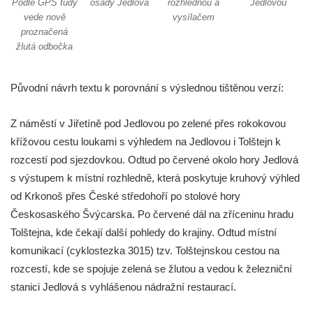
Podle GPS tudy
osady Jedlová
rozhlednou a
Jedlovou
vede nově
vysílačem
proznačená
žlutá odbočka
Původní návrh textu k porovnání s výslednou tištěnou verzí:
Z náměstí v Jiřetíně pod Jedlovou po zelené přes rokokovou
křížovou cestu loukami s výhledem na Jedlovou i Tolštejn k
rozcestí pod sjezdovkou. Odtud po červené okolo hory Jedlová
s výstupem k místní rozhledně, která poskytuje kruhový výhled
od Krkonoš přes České středohoří po stolové hory
Českosaského Švýcarska. Po červené dál na zříceninu hradu
Tolštejna, kde čekají další pohledy do krajiny. Odtud místní
komunikací (cyklostezka 3015) tzv. Tolštejnskou cestou na
rozcestí, kde se spojuje zelená se žlutou a vedou k železniční
stanici Jedlová s vyhlášenou nádražní restaurací.