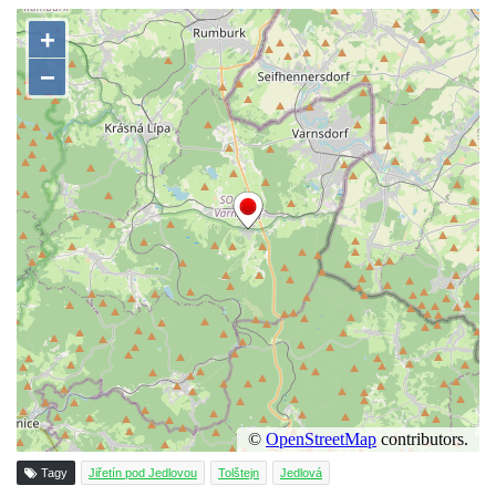
Tagy
Jiřetín pod Jedlovou
Tolštejn
Jedlová