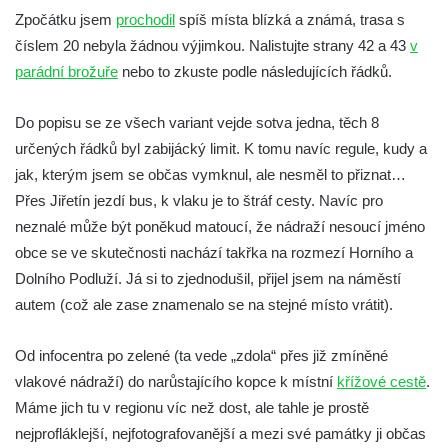
Trasa 06 – zámek Děčín – Tyršův most –
Zpočátku jsem
prochodil
spíš místa blízká a známá, trasa s
Pastýřská stěna – Děčín Bělá
číslem 20 nebyla žádnou výjimkou. Nalistujte strany 42 a 43
v
Trasa 07 – Děčín – Kvádrberk – Labská
parádní brožuře
nebo to zkuste podle následujících řádků.
Stráž – Růžový hřeben – Belveder – Dolní
Žleb
Do popisu se ze všech variant vejde sotva jedna, těch 8
určených řádků byl zabijácký limit. K tomu navíc regule, kudy a
Trasa 08 – Hřensko – Janov – Hájenky –
jak, kterým jsem se občas vymknul, ale nesměl to přiznat…
Mezní můstek – Divoká soutěska – Mezní
Přes Jiřetín jezdí bus, k vlaku je to štráf cesty. Navíc pro
Louka
neznalé může být poněkud matoucí, že nádraží nesoucí jméno
Trasa 09 – Hřensko – Edmundova soutěska
obce se ve skutečnosti nachází takřka na rozmezí Horního a
– Mezní můstek – Mezná – Mezní Louka –
Dolního Podluží. Já si to zjednodušil, přijel jsem na náměstí
Pravčická brána – Hřensko
autem (což ale zase znamenalo se na stejné místo vrátit).
Trasa 10 – Jetřichovické skály (Jetřichovice
– Pohovka – Rudolfův kámen – Vilemínina
Od infocentra po zelené (ta vede „zdola“ přes již zmíněné
stěna – Mariina skála – Jetřichovice)
vlakové nádraží) do narůstajícího kopce k místní
křížové cestě
.
Trasa 11 – Jetřichovice – Dolský mlýn –
Máme jich tu v regionu víc než dost, ale tahle je prostě
Kamenická Stráň – Pastevní vrch – Růžová
nejprofláklejší, nejfotografovanější a mezi své památky ji občas
(a zpět)