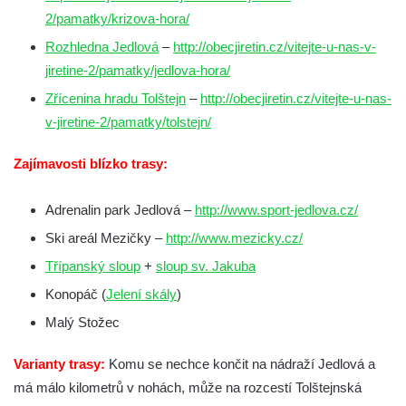
2/pamatky/krizova-hora/
Rozhledna Jedlová
–
http://obecjiretin.cz/vitejte-u-nas-v-
jiretine-2/pamatky/jedlova-hora/
Zřícenina hradu Tolštejn
–
http://obecjiretin.cz/vitejte-u-nas-
v-jiretine-2/pamatky/tolstejn/
Zajímavosti blízko trasy:
Adrenalin park Jedlová –
http://www.sport-jedlova.cz/
Ski areál Mezičky –
http://www.mezicky.cz/
Třípanský sloup
+
sloup sv. Jakuba
Konopáč (
Jelení skály
)
Malý Stožec
Varianty trasy:
Komu se nechce končit na nádraží Jedlová a
má málo kilometrů v nohách, může na rozcestí Tolštejnská