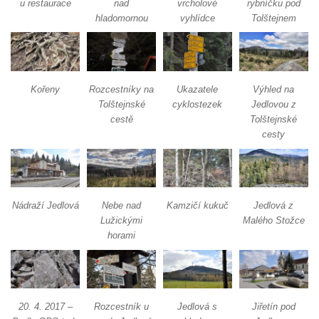
u restaurace
nad
vrcholové
rybníčku pod
hladomornou
vyhlídce
Tolštejnem
Kořeny
Rozcestníky na
Ukazatele
Výhled na
Tolštejnské
cyklostezek
Jedlovou z
cestě
Tolštejnské
cesty
Nádraží Jedlová
Nebe nad
Kamzičí kukuč
Jedlová z
Lužickými
Malého Stožce
horami
20. 4. 2017 –
Rozcestník u
Jedlová s
Jiřetín pod