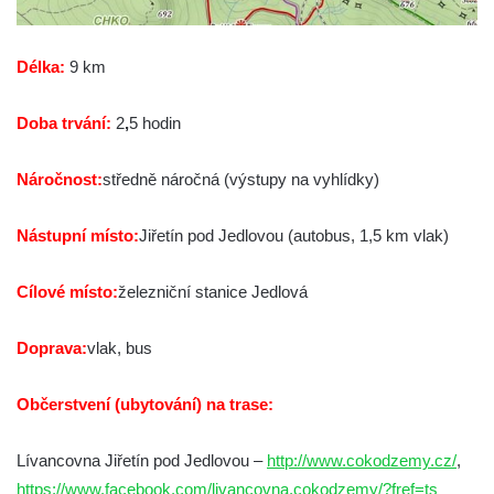
Délka:
9 km
Doba trvání:
2
,
5 hodin
Náročnost:
středně náročná (výstupy na vyhlídky)
Nástupní místo:
Jiřetín pod Jedlovou (autobus, 1,5 km vlak)
Cílové místo:
železniční stanice Jedlová
Doprava:
vlak, bus
Občerstvení (ubytování) na trase:
Lívancovna Jiřetín pod Jedlovou –
http://www.cokodzemy.cz/
,
https://www.facebook.com/livancovna.cokodzemy/?fref=ts