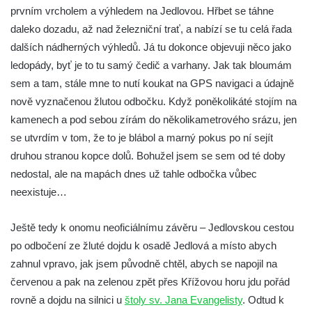
prvním vrcholem a výhledem na Jedlovou. Hřbet se táhne
daleko dozadu, až nad železniční trať, a nabízí se tu celá řada
dalších nádherných výhledů. Já tu dokonce objevuji něco jako
ledopády, byť je to tu samý čedič a varhany. Jak tak bloumám
sem a tam, stále mne to nutí koukat na GPS navigaci a údajně
nově vyznačenou žlutou odbočku. Když poněkolikáté stojím na
kamenech a pod sebou zírám do několikametrového srázu, jen
se utvrdím v tom, že to je blábol a marný pokus po ní sejít
druhou stranou kopce dolů. Bohužel jsem se sem od té doby
nedostal, ale na mapách dnes už tahle odbočka vůbec
neexistuje…
Ještě tedy k onomu neoficiálnímu závěru – Jedlovskou cestou
po odbočení ze žluté dojdu k osadě Jedlová a místo abych
zahnul vpravo, jak jsem původně chtěl, abych se napojil na
červenou a pak na zelenou zpět přes Křížovou horu jdu pořád
rovně a dojdu na silnici u
štoly sv. Jana Evangelisty
. Odtud k