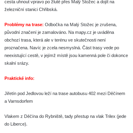
cesta uhnout vpravo po žluté přes Malý Stožec a dojít na
železniční stanici Chřibská.
Problémy na trase:
Odbočka na Malý Stožec je zrušena,
původní značení je zamalováno. Na mapy.cz je uváděna
obchozí trasa, která ale v terénu ve skutečnosti není
proznačena. Navíc je zcela nesmyslná. Část trasy vede po
neexistující cestě, v jejímž místě jsou kamenná pole či dokonce
skalní srázy.
Praktické info:
Jiřetín pod Jedlovou leží na trase autobusu 402 mezi Děčínem
a Varnsdorfem
Vlakem z Děčína do Rybniště, tady přestup na vlak Trilex (jede
do Liberce).