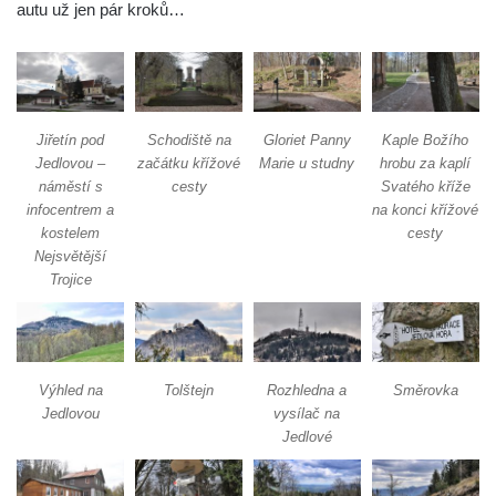
autu už jen pár kroků…
Jiřetín pod
Schodiště na
Gloriet Panny
Kaple Božího
Jedlovou –
začátku křížové
Marie u studny
hrobu za kaplí
náměstí s
cesty
Svatého kříže
infocentrem a
na konci křížové
kostelem
cesty
Nejsvětější
Trojice
Výhled na
Tolštejn
Rozhledna a
Směrovka
Jedlovou
vysílač na
Jedlové