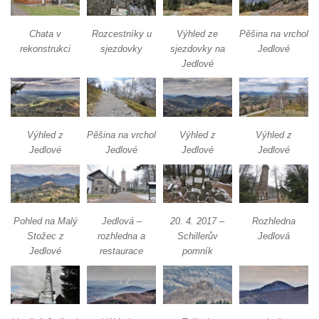
Chata v
Rozcestníky u
Výhled ze
Pěšina na vrchol
rekonstrukci
sjezdovky
sjezdovky na
Jedlové
Jedlové
Výhled z
Pěšina na vrchol
Výhled z
Výhled z
Jedlové
Jedlové
Jedlové
Jedlové
Pohled na Malý
Jedlová –
20. 4. 2017 –
Rozhledna
Stožec z
rozhledna a
Schillerův
Jedlová
Jedlové
restaurace
pomník