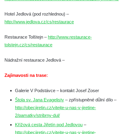
Hotel Jedlová (pod rozhlednou) –
http://www.jedlova.cz/cs/restaurace
Restaurace Tolštejn –
http://www.restaurace-
tolstejn.cz/cs/restaurace
Nádražní restaurace Jedlová –
Zajímavosti na trase:
Galerie V Podstávce – kontakt Josef Zoser
Štola sv. Jana Evagelisty
– zpřístupněné důlní dílo –
http://obecjiretin.cz/vitejte-u-nas-v-jiretine-
2/pamatky/stribrny-dul/
Křížová cesta Jiřetín pod Jedlovou
–
http://obecjiretin.cz/vitejte-u-nas-v-jiretine-