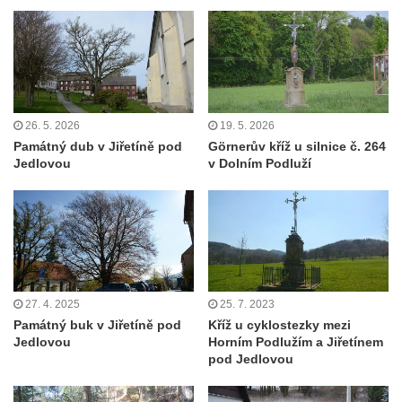
26. 5. 2026
19. 5. 2026
Památný dub v Jiřetíně pod
Görnerův kříž u silnice č. 264
Jedlovou
v Dolním Podluží
27. 4. 2025
25. 7. 2023
Památný buk v Jiřetíně pod
Kříž u cyklostezky mezi
Jedlovou
Horním Podlužím a Jiřetínem
pod Jedlovou