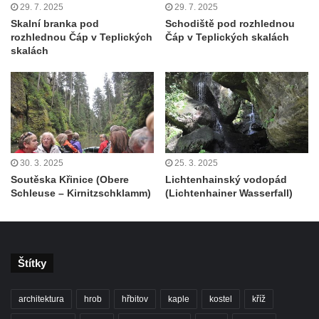
29. 7. 2025
29. 7. 2025
Skalní branka pod
Schodiště pod rozhlednou
rozhlednou Čáp v Teplických
Čáp v Teplických skalách
skalách
30. 3. 2025
25. 3. 2025
Soutěska Křinice (Obere
Lichtenhainský vodopád
Schleuse – Kirnitzschklamm)
(Lichtenhainer Wasserfall)
Štítky
architektura
hrob
hřbitov
kaple
kostel
kříž