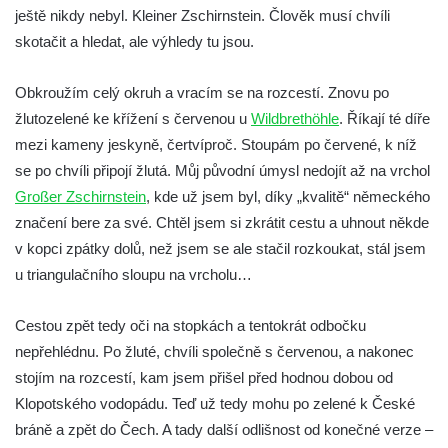
Trasa 12 – Jetřichovice – Haťový důl –
ještě nikdy nebyl. Kleiner Zschirnstein. Člověk musí chvíli
Falkenštejn – Tokáň – Panenská jedle –
skotačit a hledat, ale výhledy tu jsou.
Vlčí deska – Niedermühle –
Hinterhermsdorf (a ještě kus dál)
Obkroužím celý okruh a vracím se na rozcestí. Znovu po
žlutozelené ke křížení s červenou u
Trasa 13 – Vysoká Lípa – Šaunštejn – Malá
Wildbrethöhle
. Říkají té díře
mezi kameny jeskyně, čertvíproč. Stoupám po červené, k níž
Pravčická brána – Zadní Jetřichovice –
se po chvíli připojí žlutá. Můj původní úmysl nedojít až na vrchol
soutěska Křinice – Niedermühle – Zadní
Großer Zschirnstein
Doubice – údolí Bílého potoka –
, kde už jsem byl, díky „kvalitě“ německého
značení bere za své. Chtěl jsem si zkrátit cestu a uhnout někde
Mikulášovice
v kopci zpátky dolů, než jsem se ale stačil rozkoukat, stál jsem
Trasa 14 – Krásná Lípa – Kamenná Horka
u triangulačního sloupu na vrcholu…
– Kyjov – Turistický most – Brtníky
Trasa 15 – Köglerova naučná stezka
Cestou zpět tedy oči na stopkách a tentokrát odbočku
Trasa 16 – Doubice – Tokáň – Rynartice –
nepřehlédnu. Po žluté, chvíli společně s červenou, a nakonec
Pavlínino údolí – Jetřichovice
stojím na rozcestí, kam jsem přišel před hodnou dobou od
Trasa 17 – Mikulášovice – Weifberg –
Klopotského vodopádu. Teď už tedy mohu po zelené k České
Wachberg – Tanečnice – Mikulášovice
bráně a zpět do Čech. A tady další odlišnost od konečné verze –