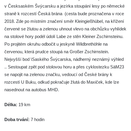
v Česksaském Švýcarsku a jezírka stoupání lesy po německé
straně k rozcestí Česká brána (cesta bude proznačena v roce
2018. Zde po místním značení směr Kleingießhübel, na křížení
červené se žlutou a zelenou uhnout vlevo na obchůzku vyhlídek
na stolové hory podél údolí Labe ze stěn Kleiner Zschirnsteinu.
Po projitém okruhu odbočit u jeskyně Wildbrethöhle na
červenou, která prudce stoupá na Großer Zschirnstein.
Nejvyšší bod \Saského Švýcarska, nádherný neznámý výhled
.. Sestoupat zpět pod stolovou horu a přes cyklostezku SäM23
se napojit na zelenou značku, vedoucí od České brány k
rozcestí U Buku, odkud pokračuje žlutá do Maxiček, kde lze
nasednout na autobus MHD.
Délka:
19 km
Doba trvání:
7 hodin