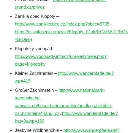
grund.cz/privoz
Zaniklá obec Klopoty –
http://www.zanikleobce.cz/index.php?obec=5735
,
https://cs.wikipedia.org/wiki/Klopoty_(Doln%C3%AD_%C5
%BDleb)
Klopotský vodopád –
http://www.vodopady.info/cz/umele/Umele.php?
page=klopotsky
Kleiner Zschirnstein –
http://www.wanderpfade.de/?
wp=419
Großer Zschirnstein –
http://www.nationalpark-
saechsische-
schweiz.de/besucherinformation/ausflugsziele/die-
zschirnsteine/?lang=cz
,
http://www.wanderpfade.de/?
kat=0&wp=160
Jeskyně Wildbrethöhle –
http://www.wanderpfade.de/?