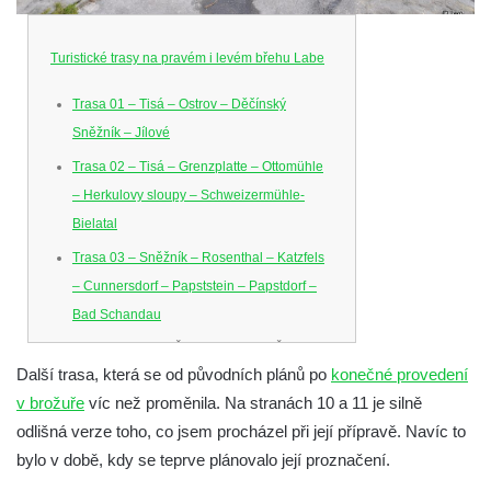
Turistické trasy na pravém i levém břehu Labe
Trasa 01 – Tisá – Ostrov – Děčínský
Sněžník – Jílové
Trasa 02 – Tisá – Grenzplatte – Ottomühle
– Herkulovy sloupy – Schweizermühle-
Bielatal
Trasa 03 – Sněžník – Rosenthal – Katzfels
– Cunnersdorf – Papststein – Papstdorf –
Bad Schandau
Trasa 04 – Dolní Žleb – Klopoty – Česká
Další trasa, která se od původních plánů po
konečné provedení
Brána – Dolní Žleb
v brožuře
víc než proměnila. Na stranách 10 a 11 je silně
Trasa 05 – Hřensko – Schöna – Zirkelstein
odlišná verze toho, co jsem procházel při její přípravě. Navíc to
– Kaiserkrone – Schmilka-Hirschmühle
bylo v době, kdy se teprve plánovalo její proznačení.
Trasa 06 – zámek Děčín – Tyršův most –