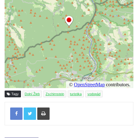
Tagy
Dolní Žleb
Zschirnstein
turistika
vodopád
Tisknout