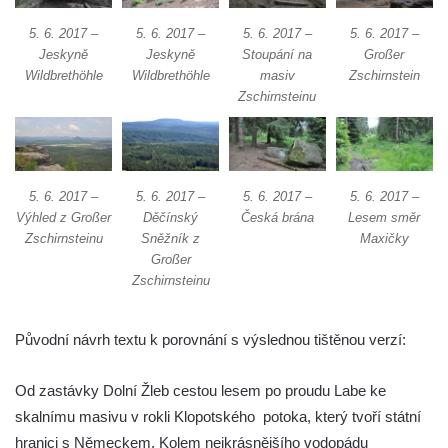
5. 6. 2017 –
5. 6. 2017 –
5. 6. 2017 –
5. 6. 2017 –
Jeskyně
Jeskyně
Stoupání na
Großer
Wildbrethöhle
Wildbrethöhle
masiv
Zschirnstein
Zschirnsteinu
5. 6. 2017 –
5. 6. 2017 –
5. 6. 2017 –
5. 6. 2017 –
Výhled z Großer
Děčínský
Česká brána
Lesem směr
Zschirnsteinu
Sněžník z
Maxičky
Großer
Zschirnsteinu
Původní návrh textu k porovnání s výslednou tištěnou verzí:
Od zastávky Dolní Žleb cestou lesem po proudu Labe ke
skalnímu masivu v rokli Klopotského potoka, který tvoří státní
hranici s Německem. Kolem nejkrásnějšího vodopádu