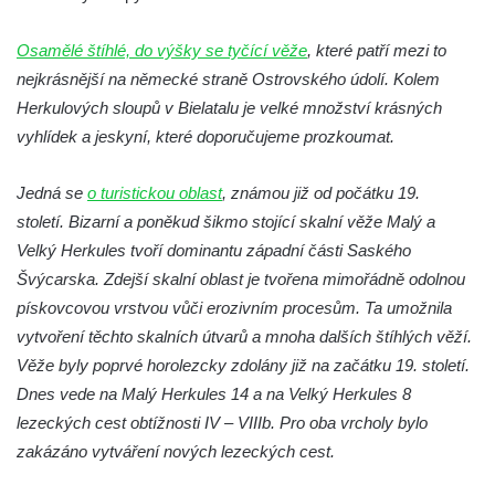
Vyhlídka Lokomotiva v Teplických skalách
Osamělé štíhlé, do výšky se tyčící věže
, které patří mezi to
Kamenná brána v Broumovských stěnách
nejkrásnější na německé straně Ostrovského údolí. Kolem
Vyhlídka Koruna v Broumovských stěnách
Herkulových sloupů v Bielatalu je velké množství krásných
Vyhlídkové místo na cestě k vyhlídce
vyhlídek a jeskyní, které doporučujeme prozkoumat.
Koruna v Broumovských stěnách
Jedná se
o turistickou oblast
, známou již od počátku 19.
Skalní útvar Čertovo sedlo v Broumovských
století. Bizarní a poněkud šikmo stojící skalní věže Malý a
stěnách
Velký Herkules tvoří dominantu západní části Saského
Kamenná ZOO – Skalní hřib
Švýcarska. Zdejší skalní oblast je tvořena mimořádně odolnou
Kamenná ZOO – Želva II.
pískovcovou vrstvou vůči erozivním procesům. Ta umožnila
Kamenná ZOO – Želva I.
vytvoření těchto skalních útvarů a mnoha dalších štíhlých věží.
Kamenná ZOO – Velbloud
Věže byly poprvé horolezcky zdolány již na začátku 19. století.
Dnes vede na Malý Herkules 14 a na Velký Herkules 8
Kamenná ZOO – Kačenka
lezeckých cest obtížnosti IV – VIIIb. Pro oba vrcholy bylo
Vyhlídka Božanovský Špičák
zakázáno vytváření nových lezeckých cest.
Vyhlídka východně od Božanovského
Špičáku