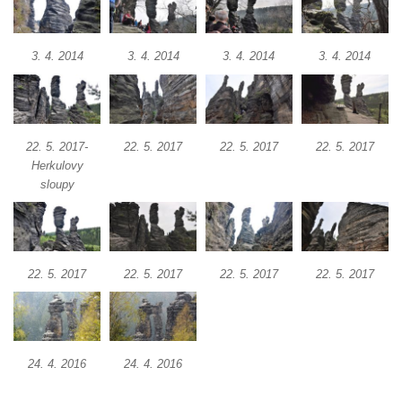
Kyjovském údolí
Jeskyně víl v Kyjovském údolí
3. 4. 2014
3. 4. 2014
3. 4. 2014
3. 4. 2014
Jeskyně Vinný sklep v Kyjovském údolí
Vyhlídka nad přírodní rezervací Slunečná
stráň u Naučné stezky Pod Vysokým Ostrým
22. 5. 2017-
22. 5. 2017
22. 5. 2017
22. 5. 2017
Vyhlídka Miloslava Draxla na Naučné
Herkulovy
stezce Pod Vysokým Ostrým
sloupy
Vyhlídka nad Brnou na Naučné stezce Pod
Vysokým Ostrým
Stožec (Schöber)
22. 5. 2017
22. 5. 2017
22. 5. 2017
22. 5. 2017
Vyhlídka Liščí kazatelna (Fuchskanzel) u
Lückendorfu
Vyhlídka Kočičí kameny východně od Lázní
Libverda
24. 4. 2016
24. 4. 2016
Skála Semmelstein v Jetřichovických