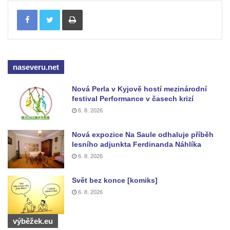
Tisknout
Tuhnicemi v Karlových Varech
Vyhlídka Muchomůrka na Hostibejku v
Kralupech nad Vltavou
Vyhlídkový altán na Hostibejku v Kralupech
naseveru.net
nad Vltavou
Vyhlídka Na Zámečku nad Vysokou Lípou
Nová Perla v Kyjově hostí mezinárodní
festival Performance v časech krizí
Vyhlídka Švýcárna nad Drnovcem u
6. 8. 2026
Cvikova
Socha rytíře u vyhlídky Libverdských
Nová expozice Na Saule odhaluje příběh
pramenů v Lázních Libverda
lesního adjunkta Ferdinanda Náhlíka
6. 8. 2026
Vyhlídka Libverdských pramenů v Lázních
Libverda
Svět bez konce [komiks]
Vyhlídka Pekelské sázky před osadou
6. 8. 2026
Přebytek u Lázní Libverda
Vyhlídka Hejnické Madony u hřbitova v
výběžek.eu