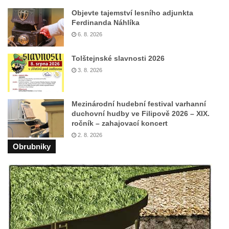
Lázních Libverda
Objevte tajemství lesního adjunkta
Vyhlídka Dobrého ducha MUHU u Obřího
Ferdinanda Náhlíka
sudu v Lázních Libverda
6. 8. 2026
Vyhlídka Hájníkova Kohouta východně od
Tolštejnské slavnosti 2026
Lázní Libverda
3. 8. 2026
Vyhlídka Ptačí kámen u Vysoké Lípy
Slunečná brána
Mezinárodní hudební festival varhanní
Schachtenstein
duchovní hudby ve Filipově 2026 – XIX.
Kaňkov
ročník – zahajovací koncert
2. 8. 2026
Milešovka
Obrubniky
Radobýl
Švarcvaldská skalní brána ve Skalním
divadle u Hamru na Jezeře
Bořeňská vyhlídka na Radovesické výsypce
Geopark VlnoKam u Brozan nad Ohří