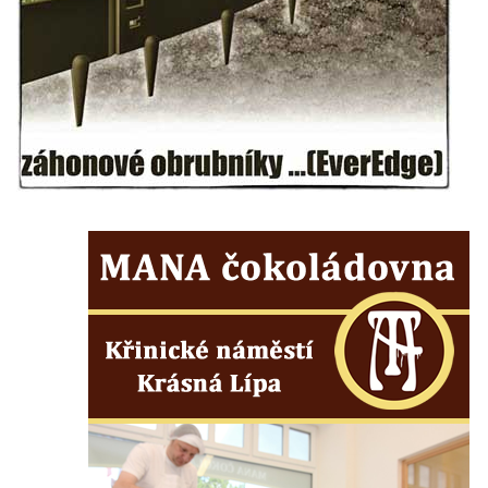
Jeskyně Pusté kostely u Svitavy
Skalní brána u Svojkova
Vyhlídka ve Svojkovských skalách
Vyhlídka pod Tisovým vrchem u Svojkova
Jeskyně Poustevna u Svojkova
Skalní okna Kolonáda u Svojkova
Slavíček
Jeskyně Staré časy u Svojkova
Hlídková jeskyně u Svojkova
Klíč
Kamenná slunce u obce Staré
Sluj českých bratří a Symbolický hrob
českých bratří
Besedická vyhlídka (na Vysoké skále)
Kinského vyhlídka (Besedické skály)