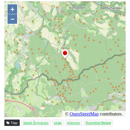
skalách
Obří hlava v Kyjovském údolí
Zaniklý pískovcový lom pod Jedlovou
Panenská skála v údolí Samoty u
Radvance
Skála Hrbolec (Piklštejn) u Rybniště
Skalní brána u Milštejna
Boreč
Raná
Lenešický Chlum
Luž
Jeskyně Wildbrethöhle
Kleiner Zschirnstein
Jeskyně na Slánské hoře ve Slaném
Tagy
Saské Švýcarsko
skála
pískovec
Rosenthal-Bielatal
Čertovo kopyto u Jezdecké cesty nad