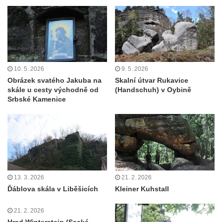
Vyhlídka nad jezírkem v Srbské Kamenici
Vyhlídka Jaroslava Srby
Výšina královny Vilemíny
Doerellova vyhlídka u Dubice
10. 5. 2026
9. 5. 2026
Vyhlídka u kostela svaté Barbory v Dubici
Obrázek svatého Jakuba na
Skalní útvar Rukavice
Vyhlídka Václava Krčila
skále u cesty východně od
(Handschuh) v Oybině
Srbské Kamenice
Vyhlídka Mlynářův kámen
Vyhlídky na Řípu (Mělnická, Roudnická,
Pražská)
Skalní brána Lesní kaple
Císařský výhled (Kvádrberk, Stoličná hora)
13. 3. 2026
21. 2. 2026
Vyhlídka Labská stráž
Ďáblova skála v Liběšicích
Kleiner Kuhstall
Růžová vyhlídka nad kaňonem Labe
Vyhlídky na trase Naučné stezky Větruše-
21. 2. 2026
Vrkoč
Hrad Winterstein (Saské