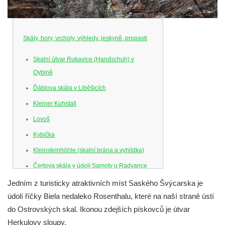
Skály, hory, vrcholy, výhledy, jeskyně, propasti
Skalní útvar Rukavice (Handschuh) v
Oybině
Ďáblova skála v Liběšicích
Kleiner Kuhstall
Lovoš
Kybička
Kleinsteinhöhle (skalní brána a vyhlídka)
Čertova skála v údolí Samoty u Radvance
Skalní branka pod rozhlednou Čáp v
Jedním z turisticky atraktivních míst Saského Švýcarska je
Teplických skalách
údolí říčky Biela nedaleko Rosenthalu, které na naší straně ústí
do Ostrovských skal. Ikonou zdejších pískovců je útvar
Schodiště pod rozhlednou Čáp v Teplických
Herkulovy sloupy.
skalách