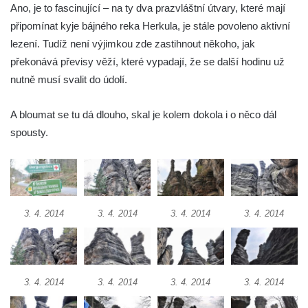
Ano, je to fascinující – na ty dva prazvláštní útvary, které mají
Vyhlídka Tři kříže
připomínat kyje bájného reka Herkula, je stále povoleno aktivní
Hradiště Hrádek u Libochovan (vyhlídka)
lezení. Tudíž není výjimkou zde zastihnout někoho, jak
překonává převisy věží, které vypadají, že se další hodinu už
Skalní okno na Grünes Riff v Oybině
nutně musí svalit do údolí.
Papststein (Saské Švýcarsko)
Jeskyně Kuhstall a hrad Neuer Wildenstein
A bloumat se tu dá dlouho, skal je kolem dokola i o něco dál
(Saské Švýcarsko)
spousty.
Jeskyně Idagrotte (Saské Švýcarsko)
Skalní město Nebeská říše u Ostrova
Vyhlídka u symbolického horolezeckého
hřbitova ve skalách Nebeská říše u Ostrova
3. 4. 2014
3. 4. 2014
3. 4. 2014
3. 4. 2014
Skalní věž Doga v Tiských stěnách
Lavička Jiřího Kopeckého v Tiských
stěnách
3. 4. 2014
3. 4. 2014
3. 4. 2014
3. 4. 2014
Tiské stěny
Ledová stěna u Sýrového potoka v