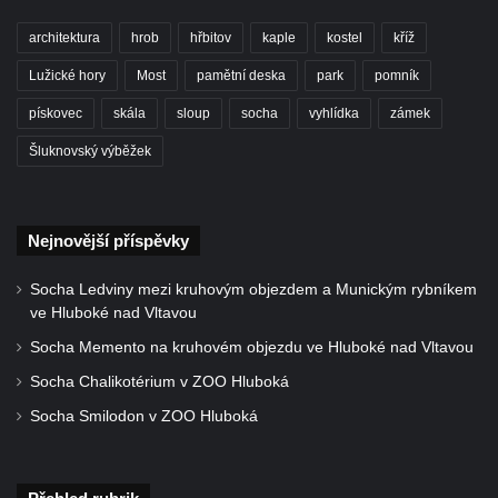
Vyhlídka Židovský vrch (Šluknov)
architektura
hrob
hřbitov
kaple
kostel
kříž
Vyhlídky na Hradci u Liběšic
Lužické hory
Vyhlídka Havran (Rynoltice – Polesí)
Most
pamětní deska
park
pomník
Vyhlídka Vana (Sloup v Čechách)
pískovec
skála
sloup
socha
vyhlídka
zámek
Vyhlídka Samuelova sluj (Sloup v Čechách)
Šluknovský výběžek
Samuelova jeskyně (Sloup v Čechách)
Vyhlídka Lipka u Horního Prysku
Nejnovější příspěvky
Jeskyně Lipka (Horní Prysk)
Vyhlídka na Meixnerově stezce v Horním
Socha Ledviny mezi kruhovým objezdem a Munickým rybníkem
Prysku
ve Hluboké nad Vltavou
Písková vyhlídka
Socha Memento na kruhovém objezdu ve Hluboké nad Vltavou
Spravedlnost
Socha Chalikotérium v ZOO Hluboká
Úzké schody
Socha Smilodon v ZOO Hluboká
Herdstein
Vyhlídka Pustý zámek