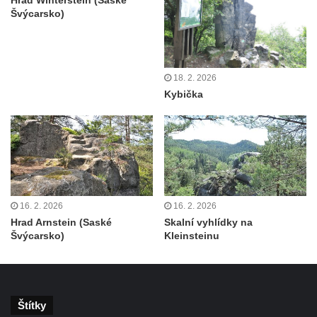
Švýcarsko)
Humboldtova vyhlídka u Větruše v Ústí nad
Labem
Čedičový lom pod Kamenickým kopcem u
18. 2. 2026
Zákup
Kybička
Janovické poustevny
Vyhlídky na Malé Bukové
Vyhlídka pod Velkou Bukovou
Vyhlídka na SWAMP u Máchova jezera
Vyhlídka na Křížovém vrchu u Rynartic
16. 2. 2026
16. 2. 2026
Vyhlídka v lukách pod Hrazeným
Hrad Arnstein (Saské
Skalní vyhlídky na
Vyhlídka Kaple u Brniště
Švýcarsko)
Kleinsteinu
Vyhlídka Borský vrch
Vyhlídka Borný
Malé varhany ve Šluknově
Štítky