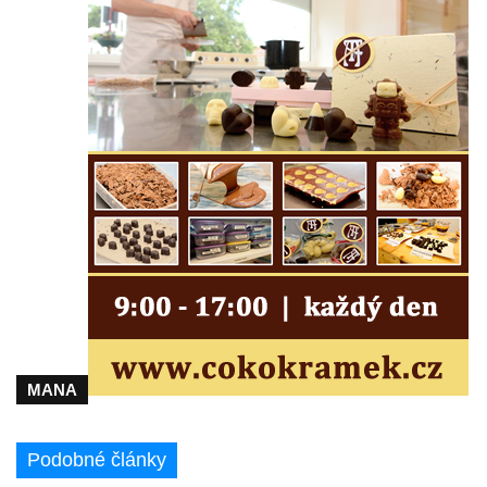
Vyhlídka Kde domov můj (Besedické skály)
Jeskyně Matěje Krocínovského v
Besedických skalách
Husníkova vyhlídka (Besedické skály)
Hořákova vyhlídka (Besedické skály)
Masarykova vyhlídka (Besedické skály)
Vyhlídka Sokol (Besedické skály)
Lafitova vyhlídka pod Křížovou horou
Vyhlídka pod Křížovou horou u Pohořan
Hraběcí vyhlídka u Rabštejna nad Střelou
Bořeň
Vyhlídka na Chřibském (Kamzičím) vrchu
MANA
Kamenická vyhlídka
Vyhlídka jihovýchodně od Manušic u
Podobné články
cyklostezky Varhany