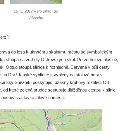
é
16. 5. 2017 – Po silnici do
Jílového
erzí:
oprava do lesa k ukrytému skalnímu městu se symbolickým
a stoupá na vrcholy Ostrovských skal. Po vrcholové plošině,
. Odtud stoupá silnice k rozhledně. Červená v půli cesty
t se na Drážďanské vyhlídce s výhledy na stolové hory v
čínský Sněžník, poskytující úžasný kruhový rozhled. Od
 od které zelená prudce sestupuje dlážděnou cestou k silnici
tobusová zastávka Jílové-náměstí.