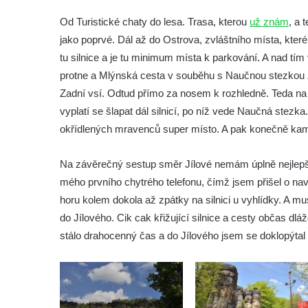
Trasa 09 – Hřensko – Edmundova soutěska
Od Turistické chaty do lesa. Trasa, kterou
už znám
, a 
– Mezní můstek – Mezná – Mezní Louka –
jako poprvé. Dál až do Ostrova, zvláštního místa, které 
Pravčická brána – Hřensko
tu silnice a je tu minimum místa k parkování. A nad tím
Trasa 10 – Jetřichovické skály (Jetřichovice
protne a Mlýnská cesta v souběhu s Naučnou stezkou 
– Pohovka – Rudolfův kámen – Vilemínina
Zadní vsí. Odtud přímo za nosem k rozhledně. Teda na 
stěna – Mariina skála – Jetřichovice)
vyplatí se šlapat dál silnicí, po níž vede Naučná stezka
Trasa 11 – Jetřichovice – Dolský mlýn –
okřídlených mravenců super místo. A pak konečně ka
Kamenická Stráň – Pastevní vrch – Růžová
(a zpět)
Na závěrečný sestup směr Jílové nemám úplně nejlepší
Trasa 12 – Jetřichovice – Haťový důl –
mého prvního chytrého telefonu, čímž jsem přišel o nav
Falkenštejn – Tokáň – Panenská jedle –
horu kolem dokola až zpátky na silnici u vyhlídky. A m
Vlčí deska – Niedermühle –
do Jílového. Cik cak křižující silnice a cesty občas dl
Hinterhermsdorf (a ještě kus dál)
stálo drahocenný čas a do Jílového jsem se doklopýtal
Trasa 13 – Vysoká Lípa – Šaunštejn – Malá
Pravčická brána – Zadní Jetřichovice –
soutěska Křinice – Niedermühle – Zadní
Doubice – údolí Bílého potoka –