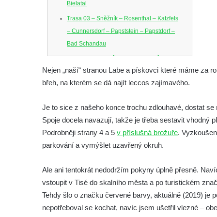
Bielatal
Trasa 03 – Sněžník – Rosenthal – Katzfels
– Cunnersdorf – Papststein – Papstdorf –
Bad Schandau
Trasa 04 – Dolní Žleb – Klopoty – Česká
Nejen „naší“ stranou Labe a pískovci které máme za ro
Brána – Dolní Žleb
břeh, na kterém se dá najít leccos zajímavého.
Trasa 05 – Hřensko – Schöna – Zirkelstein
– Kaiserkrone – Schmilka-Hirschmühle
Je to sice z našeho konce trochu zdlouhavé, dostat se n
Trasa 06 – zámek Děčín – Tyršův most –
Spoje docela navazují, takže je třeba sestavit vhodný 
Pastýřská stěna – Děčín Bělá
Podrobněji strany 4 a 5
v příslušná brožuře
. Vyzkoušen
Trasa 07 – Děčín – Kvádrberk – Labská
parkování a vymýšlet uzavřený okruh.
Stráž – Růžový hřeben – Belveder – Dolní
Žleb
Ale ani tentokrát nedodržím pokyny úplně přesně. Naví
vstoupit v Tisé do skalního města a po turistickém znač
Trasa 08 – Hřensko – Janov – Hájenky –
Tehdy šlo o značku červené barvy, aktuálně (2019) je 
Mezní můstek – Divoká soutěska – Mezní
nepotřeboval se kochat, navíc jsem ušetřil vlezné – obeš
Louka