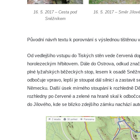
16. 5. 2017 – Cesta pod
16. 5. 2017 – Směr Jílov
Sněžníkem
Původní návrh textu k porovnání s výslednou tištěnou v
Od vedlejšího vstupu do Tiských stěn vede červená d
horolezeckým hřbitovem. Dále do Ostrova, odkud značk
plné lyžařských běžeckých stop, lesem k osadě Sněžník
odbočuje vpravo, lepší je stoupat dál silnicí a zastavi
Německu. Další úsek mírného stoupání k rozhledně Dě
rozhledny po červené a zelené na hraně skal k odbočce,
do Jílového, kde se blízko zdejšího zámku nachází au