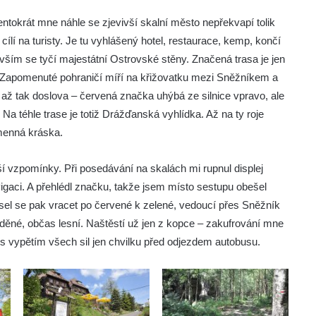
tentokrát mne náhle se zjevivší skalní město nepřekvapí tolik
cílí na turisty. Je tu vyhlášený hotel, restaurace, kemp, končí
 vším se tyčí majestátní Ostrovské stěny. Značená trasa je jen
Zapomenuté pohraničí míří na křižovatku mezi Sněžníkem a
až tak doslova – červená značka uhýbá ze silnice vpravo, ale
. Na téhle trase je totiž Drážďanská vyhlídka. Až na ty roje
menná kráska.
 vzpomínky. Při posedávání na skalách mi rupnul displej
igaci. A přehlédl značku, takže jsem místo sestupu obešel
usel se pak vracet po červené k zelené, vedoucí přes Sněžník
ážděné, občas lesní. Naštěstí už jen z kopce – zakufrování mne
 s vypětím všech sil jen chvilku před odjezdem autobusu.