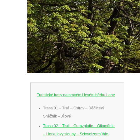
Turistické trasy na pravém i levém břehu Labe
Trasa 01 – Tisá – Ostrov – Děčínský
Sněžník – Jílové
Trasa 02 – Tisá – Grenzplatte – Ottomühle
– Herkulovy sloupy – Schweizermühle-