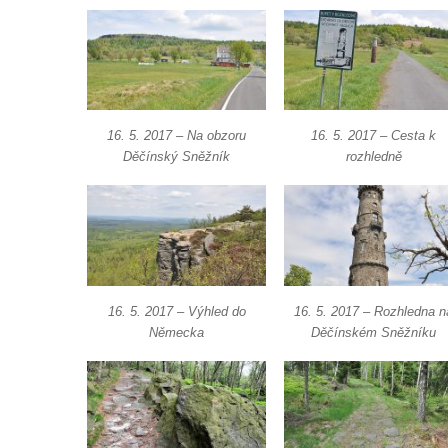
Trasa 21 – Rumburk (prohlídka města) –
Strážný vrch – Filipov Basilika – pramen
Sprévy – Jiříkov
Trasa 22 – Lobendava – Severní – Nordkap
– Třípanský kámen – hraniční přechod
16. 5. 2017 – Na obzoru
16. 5. 2017 – Cesta k
Lipová / Sohland – Lipová
Děčínský Sněžník
rozhledně
Na Pravčárnu
16. 5. 2017 – Výhled do
16. 5. 2017 – Rozhledna n
Německa
Děčínském Sněžníku