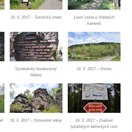
16. 5. 2017 – Turistická chata
Lesní cesta u Volských
kamenů
Symbolický horolezecký
16. 5. 2017 – Ostrov
hřbitov
el
16. 5. 2017 – Ostrovské stěny
16. 5. 2017 – Značení
lyžařských běžeckých cest