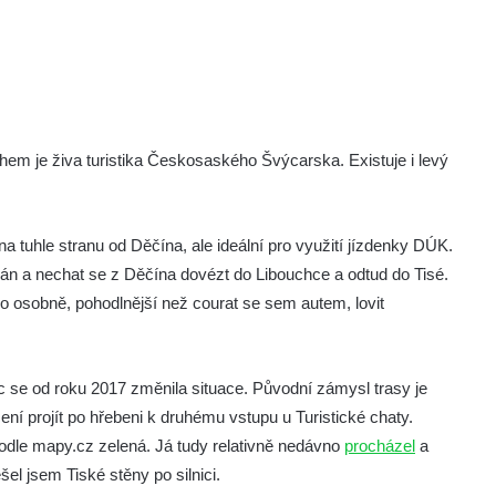
hem je živa turistika Českosaského Švýcarska. Existuje i levý
a tuhle stranu od Děčína, ale ideální pro využití jízdenky DÚK.
plán a nechat se z Děčína dovézt do Libouchce a odtud do Tisé.
o osobně, pohodlnější než courat se sem autem, lovit
c se od roku 2017 změnila situace. Původní zámysl trasy je
ení projít po hřebeni k druhému vstupu u Turistické chaty.
podle mapy.cz zelená. Já tudy relativně nedávno
procházel
a
el jsem Tiské stěny po silnici.