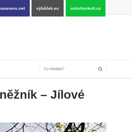
naseveru.net
výběžek.eu
cokolivokoli.cz
něžník – Jílové