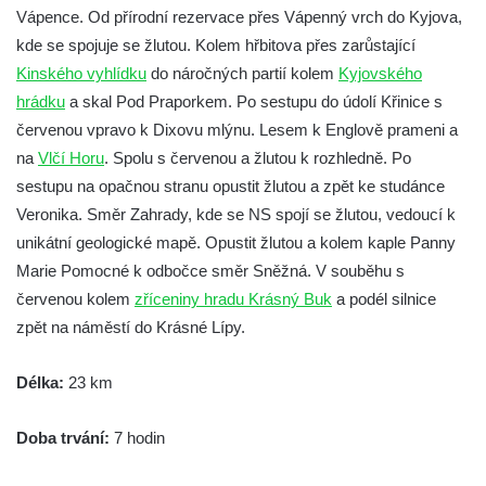
Trasa 18 – Česká Kamenice – Kamenický
Vápence. Od přírodní rezervace přes Vápenný vrch do Kyjova,
Šenov – Prácheň
kde se spojuje se žlutou. Kolem hřbitova přes zarůstající
Trasa 19 – Česká Kamenice – Filipov –
Kinského vyhlídku
do náročných partií kolem
Kyjovského
Srbská Kamenice – Všemily – Jetřichovice (
hrádku
a skal Pod Praporkem. Po sestupu do údolí Křinice s
– Kunratice – Česká Kamenice)
červenou vpravo k Dixovu mlýnu. Lesem k Englově prameni a
na
Vlčí Horu
. Spolu s červenou a žlutou k rozhledně. Po
Trasa 20 – Jiřetín pod Jedlovou – Jedlová –
sestupu na opačnou stranu opustit žlutou a zpět ke studánce
Tolštejn
Veronika. Směr Zahrady, kde se NS spojí se žlutou, vedoucí k
Trasa 21 – Rumburk (prohlídka města) –
unikátní geologické mapě. Opustit žlutou a kolem kaple Panny
Strážný vrch – Filipov Basilika – pramen
Marie Pomocné k odbočce směr Sněžná. V souběhu s
Sprévy – Jiříkov
červenou kolem
zříceniny hradu Krásný Buk
a podél silnice
Trasa 22 – Lobendava – Severní – Nordkap
zpět na náměstí do Krásné Lípy.
– Třípanský kámen – hraniční přechod
Lipová / Sohland – Lipová
Délka:
23 km
Na Pravčárnu
Doba trvání:
7 hodin