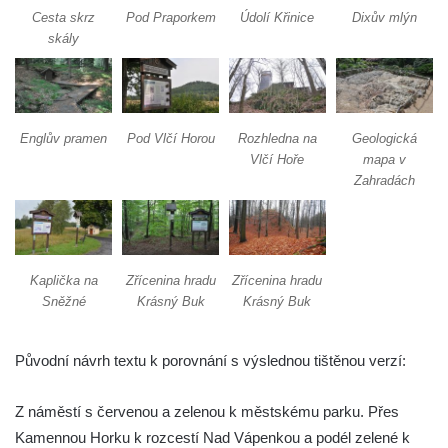
Trasa 12 – Jetřichovice – Haťový důl –
Cesta skrz
Pod Praporkem
Údolí Křinice
Dixův mlýn
Falkenštejn – Tokáň – Panenská jedle –
skály
Vlčí deska – Niedermühle –
Hinterhermsdorf (a ještě kus dál)
Trasa 13 – Vysoká Lípa – Šaunštejn – Malá
Englův pramen
Pod Vlčí Horou
Rozhledna na
Geologická
Pravčická brána – Zadní Jetřichovice –
Vlčí Hoře
mapa v
soutěska Křinice – Niedermühle – Zadní
Zahradách
Doubice – údolí Bílého potoka –
Mikulášovice
Trasa 14 – Krásná Lípa – Kamenná Horka
– Kyjov – Turistický most – Brtníky
Kaplička na
Zřícenina hradu
Zřícenina hradu
Sněžné
Krásný Buk
Krásný Buk
Trasa 15 – Köglerova naučná stezka
Trasa 16 – Doubice – Tokáň – Rynartice –
Původní návrh textu k porovnání s výslednou tištěnou verzí:
Pavlínino údolí – Jetřichovice
Trasa 17 – Mikulášovice – Weifberg –
Z náměstí s červenou a zelenou k městskému parku. Přes
Wachberg – Tanečnice – Mikulášovice
Kamennou Horku k rozcestí Nad Vápenkou a podél zelené k