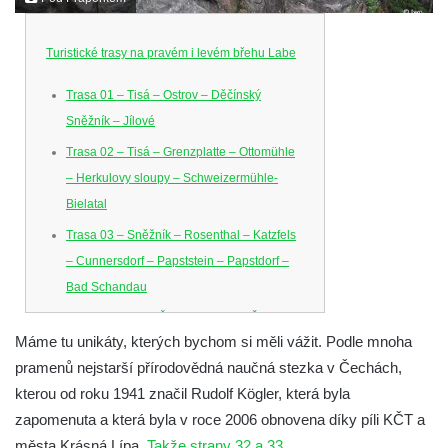
Turistické trasy na pravém i levém břehu Labe
Trasa 01 – Tisá – Ostrov – Děčínský
Sněžník – Jílové
Trasa 02 – Tisá – Grenzplatte – Ottomühle
– Herkulovy sloupy – Schweizermühle-
Bielatal
Trasa 03 – Sněžník – Rosenthal – Katzfels
– Cunnersdorf – Papststein – Papstdorf –
Bad Schandau
Trasa 04 – Dolní Žleb – Klopoty – Česká
Máme tu unikáty, kterých bychom si měli vážit. Podle mnoha
Brána – Dolní Žleb
pramenů nejstarší přírodovědná naučná stezka v Čechách,
Trasa 05 – Hřensko – Schöna – Zirkelstein
kterou od roku 1941 značil Rudolf Kögler, která byla
– Kaiserkrone – Schmilka-Hirschmühle
zapomenuta a která byla v roce 2006 obnovena díky píli KČT a
Trasa 06 – zámek Děčín – Tyršův most –
města Krásná Lípa.
Takže strany 32 a 33
.