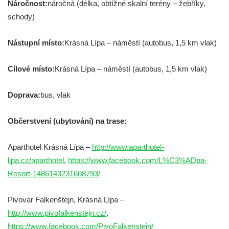
Náročnost:
náročná (délka, obtížné skalní terény – žebříky,
schody)
Nástupní místo:
Krásná Lípa – náměstí (autobus, 1,5 km vlak)
Cílové místo:
Krásná Lípa – náměstí (autobus, 1,5 km vlak)
Doprava:
bus, vlak
Občerstvení (ubytování) na trase:
Aparthotel Krásná Lípa –
http://www.aparthotel-
lipa.cz/aparthotel
,
https://www.facebook.com/L%C3%ADpa-
Resort-1486143231608793/
Pivovar Falkenštejn, Krásná Lípa –
http://www.pivofalkenstejn.cz/
,
https://www.facebook.com/PivoFalkenstejn/