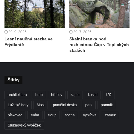
29. 9. 2025
29. 7. 2025
Lesní naučná stezka ve
Skalní branka pod
Frýdlantě
rozhlednou Čáp v Teplických
skalách
Štítky
architektura
hrob
hřbitov
kaple
kostel
kříž
Lužické hory
Most
pamětní deska
park
pomník
pískovec
skála
sloup
socha
vyhlídka
zámek
Šluknovský výběžek