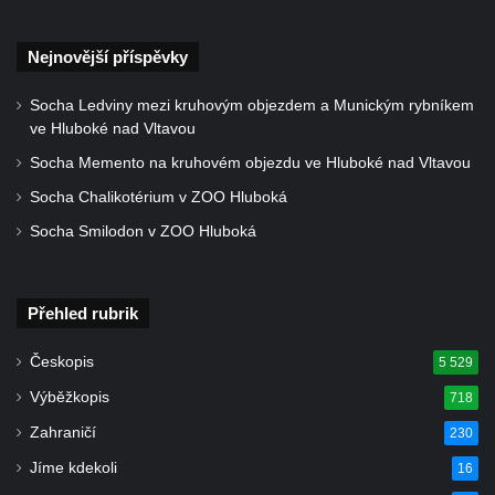
Nejnovější příspěvky
Socha Ledviny mezi kruhovým objezdem a Munickým rybníkem
ve Hluboké nad Vltavou
Socha Memento na kruhovém objezdu ve Hluboké nad Vltavou
Socha Chalikotérium v ZOO Hluboká
Socha Smilodon v ZOO Hluboká
Přehled rubrik
Českopis
5 529
Výběžkopis
718
Zahraničí
230
Jíme kdekoli
16