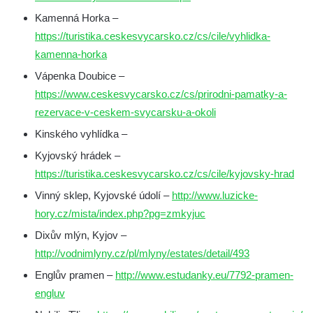
Kamenná Horka –
https://turistika.ceskesvycarsko.cz/cs/cile/vyhlidka-
kamenna-horka
Vápenka Doubice –
https://www.ceskesvycarsko.cz/cs/prirodni-pamatky-a-
rezervace-v-ceskem-svycarsku-a-okoli
Kinského vyhlídka –
Kyjovský hrádek –
https://turistika.ceskesvycarsko.cz/cs/cile/kyjovsky-hrad
Vinný sklep, Kyjovské údolí –
http://www.luzicke-
hory.cz/mista/index.php?pg=zmkyjuc
Dixův mlýn, Kyjov –
http://vodnimlyny.cz/pl/mlyny/estates/detail/493
Englův pramen –
http://www.estudanky.eu/7792-pramen-
engluv