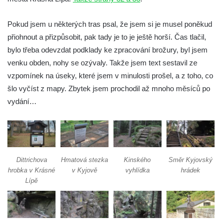
Pastýřská stěna – Děčín Bělá
Trasa 07 – Děčín – Kvádrberk – Labská
Pokud jsem u některých tras psal, že jsem si je musel poněkud
Stráž – Růžový hřeben – Belveder – Dolní
přiohnout a přizpůsobit, pak tady je to je ještě horší. Čas tlačil,
Žleb
bylo třeba odevzdat podklady ke zpracování brožury, byl jsem
Trasa 08 – Hřensko – Janov – Hájenky –
venku obden, nohy se ozývaly. Takže jsem text sestavil ze
Mezní můstek – Divoká soutěska – Mezní
vzpomínek na úseky, které jsem v minulosti prošel, a z toho, co
Louka
šlo vyčíst z mapy. Zbytek jsem prochodil až mnoho měsíců po
vydání…
Trasa 09 – Hřensko – Edmundova soutěska
– Mezní můstek – Mezná – Mezní Louka –
Pravčická brána – Hřensko
Trasa 10 – Jetřichovické skály (Jetřichovice
– Pohovka – Rudolfův kámen – Vilemínina
Dittrichova
Hmatová stezka
Kinského
Směr Kyjovský
stěna – Mariina skála – Jetřichovice)
hrobka v Krásné
v Kyjově
vyhlídka
hrádek
Lípě
Trasa 11 – Jetřichovice – Dolský mlýn –
Kamenická Stráň – Pastevní vrch – Růžová
(a zpět)