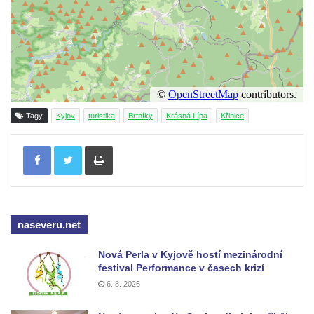
Tagy
Kyjov
turistika
Brtníky
Krásná Lípa
Křinice
Tisknout
naseveru.net
Nová Perla v Kyjově hostí mezinárodní
festival Performance v časech krizí
6. 8. 2026