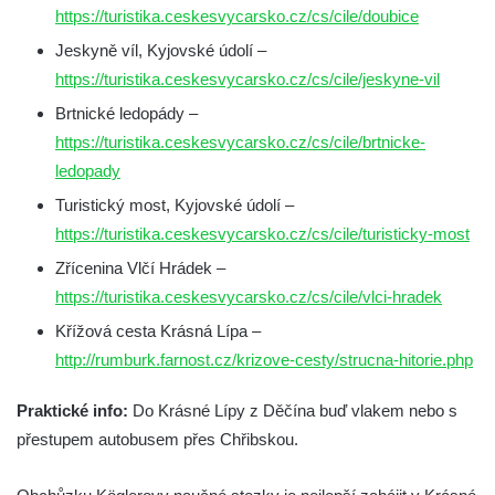
https://turistika.ceskesvycarsko.cz/cs/cile/doubice
Jeskyně víl, Kyjovské údolí –
https://turistika.ceskesvycarsko.cz/cs/cile/jeskyne-vil
Brtnické ledopády –
https://turistika.ceskesvycarsko.cz/cs/cile/brtnicke-
ledopady
Turistický most, Kyjovské údolí –
https://turistika.ceskesvycarsko.cz/cs/cile/turisticky-most
Zřícenina Vlčí Hrádek –
https://turistika.ceskesvycarsko.cz/cs/cile/vlci-hradek
Křížová cesta Krásná Lípa –
http://rumburk.farnost.cz/krizove-cesty/strucna-hitorie.php
Praktické info:
Do Krásné Lípy z Děčína buď vlakem nebo s
přestupem autobusem přes Chřibskou.