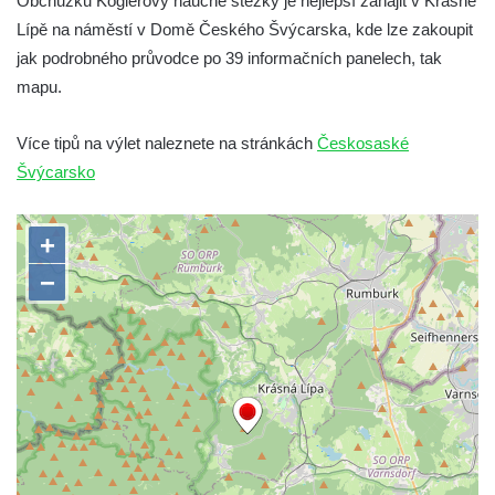
Obchůzku Köglerovy naučné stezky je nejlepší zahájit v Krásné
Lípě na náměstí v Domě Českého Švýcarska, kde lze zakoupit
jak podrobného průvodce po 39 informačních panelech, tak
mapu.
Více tipů na výlet naleznete na stránkách
Českosaské
Švýcarsko