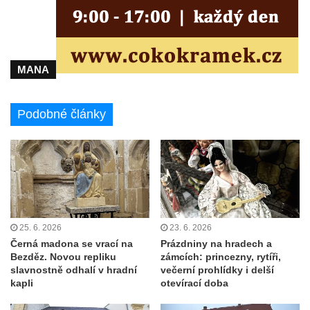
MANA
Podobné články
25. 6. 2026
23. 6. 2026
Černá madona se vrací na
Prázdniny na hradech a
Bezděz. Novou repliku
zámcích: princezny, rytíři,
slavnostně odhalí v hradní
večerní prohlídky i delší
kapli
otevírací doba