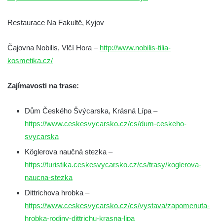
Restaurace Na Fakultě, Kyjov
Čajovna Nobilis, Vlčí Hora –
http://www.nobilis-tilia-
kosmetika.cz/
Zajímavosti na trase:
Dům Českého Švýcarska, Krásná Lípa –
https://www.ceskesvycarsko.cz/cs/dum-ceskeho-
svycarska
Köglerova naučná stezka –
https://turistika.ceskesvycarsko.cz/cs/trasy/koglerova-
naucna-stezka
Dittrichova hrobka –
https://www.ceskesvycarsko.cz/cs/vystava/zapomenuta-
hrobka-rodiny-dittrichu-krasna-lipa