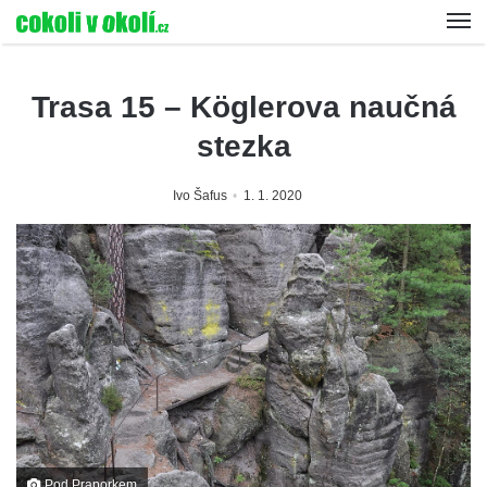
Trasa 15 – Köglerova naučná
stezka
Ivo Šafus
1. 1. 2020
Pod Praporkem