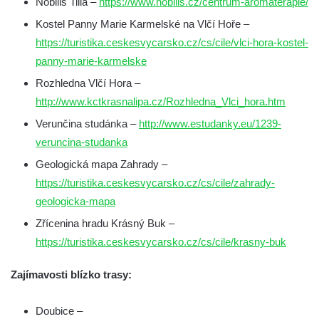
Nobilis Tilia –
https://www.nobilis.cz/centrum-aromaterapie/
Kostel Panny Marie Karmelské na Vlčí Hoře –
https://turistika.ceskesvycarsko.cz/cs/cile/vlci-hora-kostel-
panny-marie-karmelske
Rozhledna Vlčí Hora –
http://www.kctkrasnalipa.cz/Rozhledna_Vlci_hora.htm
Verunčina studánka –
http://www.estudanky.eu/1239-
veruncina-studanka
Geologická mapa Zahrady –
https://turistika.ceskesvycarsko.cz/cs/cile/zahrady-
geologicka-mapa
Zřícenina hradu Krásný Buk –
https://turistika.ceskesvycarsko.cz/cs/cile/krasny-buk
Zajímavosti blízko trasy:
Doubice –