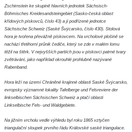
Zschirnstein ke skupině hlavních jednotek Sächsisch-
Jeskyně víl v Kyjovském údolí
Böhmisches Kreidesandsteingebiet (Sasko-česká oblast
Jeskyně Vinný sklep v Kyjovském údolí
křídových pískovců, číslo 43) a jí podřízené jednotce
Vyhlídka nad přírodní rezervací Slunečná
Sächsische Schweiz (Saské Švýcarsko, číslo 430). Stolová
stráň u Naučné stezky Pod Vysokým Ostrým
hora je tvořena převážně pískovcem. Na vrcholové plošině se
Vyhlídka Miloslava Draxla na Naučné
nachází třetihorní průnik čediče, který se zde v malém lomu
stezce Pod Vysokým Ostrým
těžil na štěrk. V nejvyšších partiích jsou v pískovci patrné tvary
Vyhlídka nad Brnou na Naučné stezce Pod
zvětrávání, jako například okrouhlé prohlubně nazývané
Vysokým Ostrým
Rabenband.
Stožec (Schöber)
Hora leží na území Chráněné krajinné oblasti Saské Švýcarsko,
Vyhlídka Liščí kazatelna (Fuchskanzel) u
evropsky významné lokality Tafelberge und Felsreviere der
Lückendorfu
linkselbischen Sächsischen Schweiz a ptačí oblasti
Vyhlídka Kočičí kameny východně od Lázní
Linkselbische Fels- und Waldgebiete.
Libverda
Skála Semmelstein v Jetřichovických
Na jižním vrcholu vedle výhledu byl roku 1865 vztyčen
skalách
triangulační sloupek prvního řádu Královské saské triangulace.