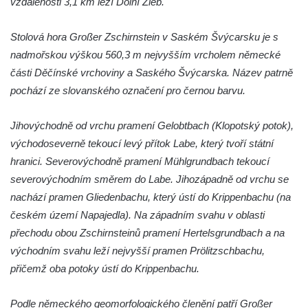
vzdálenosti 3,1 km leží Dolní Žleb.
Hradiště Hrádek u Libochovan (vyhlídka)
Stolová hora Großer Zschirnstein v Saském Švýcarsku je s
Skalní okno na Grünes Riff v Oybině
nadmořskou výškou 560,3 m nejvyšším vrcholem německé
Papststein (Saské Švýcarsko)
části Děčínské vrchoviny a Saského Švýcarska. Název patrně
Jeskyně Kuhstall a hrad Neuer Wildenstein
pochází ze slovanského označení pro černou barvu.
(Saské Švýcarsko)
Jeskyně Idagrotte (Saské Švýcarsko)
Jihovýchodně od vrchu pramení Gelobtbach (Klopotský potok),
Skalní město Nebeská říše u Ostrova
východoseverně tekoucí levý přítok Labe, který tvoří státní
hranici. Severovýchodně pramení Mühlgrundbach tekoucí
Vyhlídka u symbolického horolezeckého
severovýchodním směrem do Labe. Jihozápadně od vrchu se
hřbitova ve skalách Nebeská říše u Ostrova
nachází pramen Gliedenbachu, který ústí do Krippenbachu (na
Skalní věž Doga v Tiských stěnách
českém území Napajedla). Na západním svahu v oblasti
Lavička Jiřího Kopeckého v Tiských
přechodu obou Zschirnsteinů pramení Hertelsgrundbach a na
stěnách
východním svahu leží nejvyšší pramen Prölitzschbachu,
Tiské stěny
přičemž oba potoky ústí do Krippenbachu.
Ledová stěna u Sýrového potoka v
Kyjovském údolí
Podle německého geomorfologického členění patří Großer