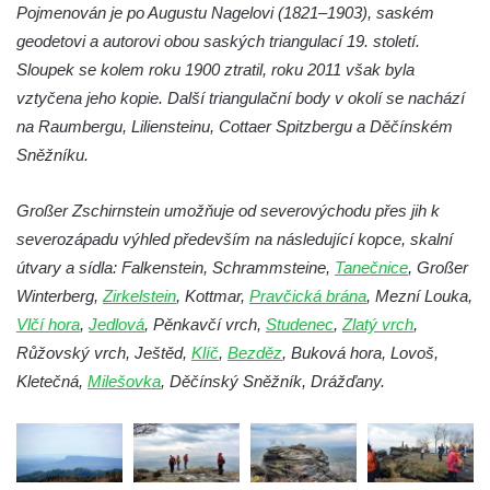
Obří hlava v Kyjovském údolí
Pojmenován je po Augustu Nagelovi (1821–1903), saském
geodetovi a autorovi obou saských triangulací 19. století.
Zaniklý pískovcový lom pod Jedlovou
Sloupek se kolem roku 1900 ztratil, roku 2011 však byla
Panenská skála v údolí Samoty u
vztyčena jeho kopie. Další triangulační body v okolí se nachází
Radvance
na Raumbergu, Liliensteinu, Cottaer Spitzbergu a Děčínském
Skála Hrbolec (Piklštejn) u Rybniště
Sněžníku.
Skalní brána u Milštejna
Boreč
Großer Zschirnstein umožňuje od severovýchodu přes jih k
severozápadu výhled především na následující kopce, skalní
Raná
útvary a sídla: Falkenstein, Schrammsteine,
Tanečnice
, Großer
Lenešický Chlum
Winterberg,
Zirkelstein
, Kottmar,
Pravčická brána
, Mezní Louka,
Luž
Vlčí hora
,
Jedlová
, Pěnkavčí vrch,
Studenec
,
Zlatý vrch
,
Jeskyně Wildbrethöhle
Růžovský vrch, Ještěd,
Klíč
,
Bezděz
, Buková hora, Lovoš,
Kleiner Zschirnstein
Kletečná,
Milešovka
, Děčínský Sněžník, Drážďany.
Jeskyně na Slánské hoře ve Slaném
Čertovo kopyto u Jezdecké cesty nad
Tuhnicemi v Karlových Varech