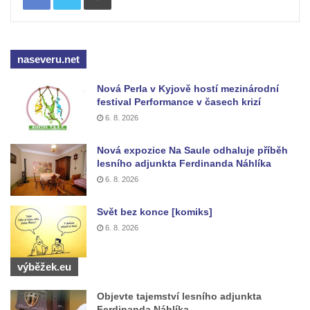
Jeskyně Matěje Krocínovského v
Besedických skalách
Husníkova vyhlídka (Besedické skály)
naseveru.net
Hořákova vyhlídka (Besedické skály)
Nová Perla v Kyjově hostí mezinárodní
Masarykova vyhlídka (Besedické skály)
festival Performance v časech krizí
Vyhlídka Sokol (Besedické skály)
6. 8. 2026
Lafitova vyhlídka pod Křížovou horou
Nová expozice Na Saule odhaluje příběh
Vyhlídka pod Křížovou horou u Pohořan
lesního adjunkta Ferdinanda Náhlíka
Hraběcí vyhlídka u Rabštejna nad Střelou
6. 8. 2026
Bořeň
Svět bez konce [komiks]
Vyhlídka na Chřibském (Kamzičím) vrchu
6. 8. 2026
Kamenická vyhlídka
Vyhlídka jihovýchodně od Manušic u
výběžek.eu
cyklostezky Varhany
Objevte tajemství lesního adjunkta
Vyhlídka nad jezírkem v Srbské Kamenici
Ferdinanda Náhlíka