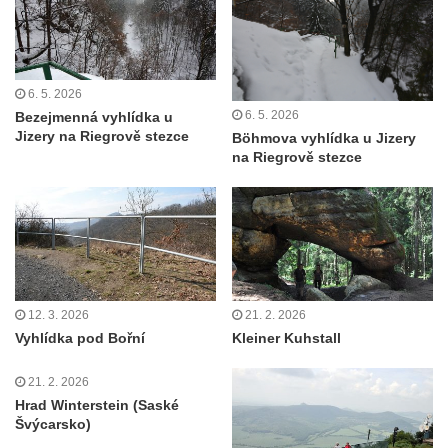
Střední vrch
Sedlecký Špičák
Poslední masiv
6. 5. 2026
Vyhlídka Kohoutí vrch
6. 5. 2026
Bezejmenná vyhlídka u
Jizery na Riegrově stezce
Böhmova vyhlídka u Jizery
Vyhlídka Šroubený
na Riegrově stezce
Čertova zeď (+ Malá Čertova zeď a Rasova
rokle)
Popova skála
Nonnenfelsen (Zittauer Gebirge)
Carolafelsen (Zittauer Gebirge)
12. 3. 2026
21. 2. 2026
Große und Kleine Orgel
Vyhlídka pod Bořní
Kleiner Kuhstall
Kaiserkrone
Zirkelstein
21. 2. 2026
Hrad Winterstein (Saské
Jeskyně Na Pozici
Švýcarsko)
Skalní věž Ropucha