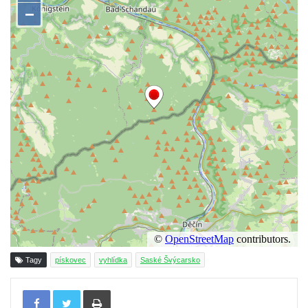
Vyhlídka ve Svojkovských skalách
Vyhlídka pod Tisovým vrchem u Svojkova
Jeskyně Poustevna u Svojkova
Skalní okna Kolonáda u Svojkova
Slavíček
Jeskyně Staré časy u Svojkova
Hlídková jeskyně u Svojkova
Klíč
Kamenná slunce u obce Staré
Sluj českých bratří a Symbolický hrob
českých bratří
Besedická vyhlídka (na Vysoké skále)
Tagy
pískovec
vyhlídka
Saské Švýcarsko
Kinského vyhlídka (Besedické skály)
Tisknout
Vyhlídka Kde domov můj (Besedické skály)