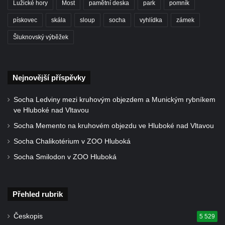
Lužické hory
Most
pamětní deska
park
pomník
Kohlbornstein
pískovec
skála
sloup
socha
vyhlídka
zámek
Großer Zschirnstein
Šluknovský výběžek
Dutý kámen u Cvikova
Vyhlídka na Dlouhém hřebeni
Pravčická brána
Nejnovější příspěvky
Vyhlídka pod Velkým Pravčickým kuželem
Socha Ledviny mezi kruhovým objezdem a Munickým rybníkem
na Gabrielině stezce
ve Hluboké nad Vltavou
Vyhlídka u Vlčí hory
Socha Memento na kruhovém objezdu ve Hluboké nad Vltavou
Vyhlídka Töpfer u Oybina
Socha Chalikotérium v ZOO Hluboká
Kleines Prebischtor (Malá Pravčická brána
Socha Smilodon v ZOO Hluboká
č. 2)
Herkulovy sloupy (Herkulessäule)
Přehled rubrik
Vyhlídka Bielablick (Kaiser-Wilhelm-Feste)
Vyhlídka Volský kámen pod Hrazeným
Českopis
5 529