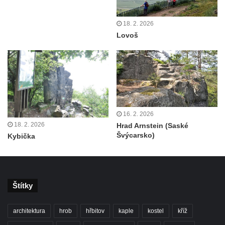
Vyhlídka Jelení skok u Nového Boru
18. 2. 2026
Vyhlídka Havraní skály
Lovoš
Vyhlídka na Vysokém vrchu
Jeskyně Kameníkova jizba (Panenská
jeskyně)
Konojedské bochníky
Vyhlídka u Šenovské jehly (Kamenický
16. 2. 2026
Šenov)
18. 2. 2026
Hrad Arnstein (Saské
Rudolfův kámen
Švýcarsko)
Kybička
Lom Klučky
Čedičové varhany u Hlinek
Vyhlídka Jehla u České Kamenice
Štítky
Skalní město Tiské stěny
Vyhlídka u Wachbergu (Berggaststätte
architektura
hrob
hřbitov
kaple
kostel
kříž
Wachbergbaude)