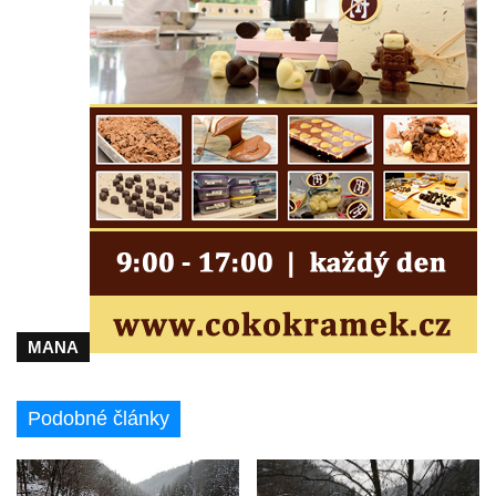
Vyhlídky na Hradci u Liběšic
Vyhlídka Havran (Rynoltice – Polesí)
Vyhlídka Vana (Sloup v Čechách)
Vyhlídka Samuelova sluj (Sloup v Čechách)
Samuelova jeskyně (Sloup v Čechách)
Vyhlídka Lipka u Horního Prysku
Jeskyně Lipka (Horní Prysk)
Vyhlídka na Meixnerově stezce v Horním
Prysku
Písková vyhlídka
Spravedlnost
MANA
Úzké schody
Herdstein
Podobné články
Vyhlídka Pustý zámek
Pustý zámek