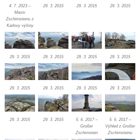
Vyhlídka Muchomůrka na Hostibejku v
4. 7. 2023 –
29. 3. 2015
29. 3. 2015
29. 3. 2015
Masiv
Kralupech nad Vltavou
Zschirnsteinu z
Vyhlídkový altán na Hostibejku v Kralupech
Karlovy výšiny
nad Vltavou
Vyhlídka Na Zámečku nad Vysokou Lípou
Vyhlídka Švýcárna nad Drnovcem u
29. 3. 2015
29. 3. 2015
29. 3. 2015
29. 3. 2015
Cvikova
Socha rytíře u vyhlídky Libverdských
pramenů v Lázních Libverda
Vyhlídka Libverdských pramenů v Lázních
29. 3. 2015
29. 3. 2015
29. 3. 2015
29. 3. 2015
Libverda
Vyhlídka Pekelské sázky před osadou
Přebytek u Lázní Libverda
29. 3. 2015
29. 3. 2015
5. 6. 2017 –
5. 6. 2017 –
Vyhlídka Hejnické Madony u hřbitova v
Großer
Výhled z Großer
Lázních Libverda
Zschirnstein
Zschirnsteinu
Vyhlídka Dobrého ducha MUHU u Obřího