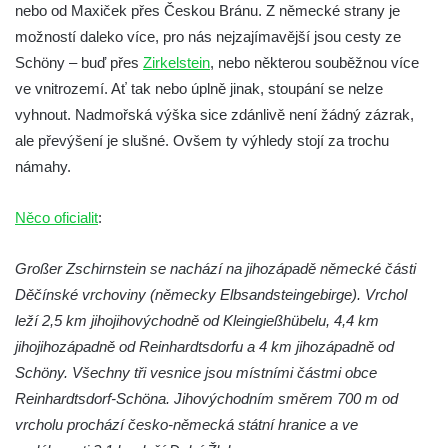
nebo od Maxiček přes Českou Bránu. Z německé strany je
Kamenná brána v Broumovských stěnách
možností daleko více, pro nás nejzajímavější jsou cesty ze
Vyhlídka Koruna v Broumovských stěnách
Schöny – buď přes
Zirkelstein
, nebo některou souběžnou více
Vyhlídkové místo na cestě k vyhlídce
ve vnitrozemí. Ať tak nebo úplně jinak, stoupání se nelze
Koruna v Broumovských stěnách
vyhnout. Nadmořská výška sice zdánlivě není žádný zázrak,
ale převýšení je slušné. Ovšem ty výhledy stojí za trochu
Skalní útvar Čertovo sedlo v Broumovských
námahy.
stěnách
Kamenná ZOO – Skalní hřib
Něco oficialit
:
Kamenná ZOO – Želva II.
Kamenná ZOO – Želva I.
Großer Zschirnstein se nachází na jihozápadě německé části
Kamenná ZOO – Velbloud
Děčínské vrchoviny (německy Elbsandsteingebirge). Vrchol
leží 2,5 km jihojihovýchodně od Kleingießhübelu, 4,4 km
Kamenná ZOO – Kačenka
jihojihozápadně od Reinhardtsdorfu a 4 km jihozápadně od
Vyhlídka Božanovský Špičák
Schöny. Všechny tři vesnice jsou místními částmi obce
Vyhlídka východně od Božanovského
Reinhardtsdorf-Schöna. Jihovýchodním směrem 700 m od
Špičáku
vrcholu prochází česko-německá státní hranice a ve
Vyhlídka Tři kříže