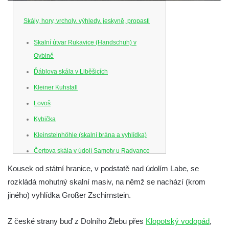
Skály, hory, vrcholy, výhledy, jeskyně, propasti
Skalní útvar Rukavice (Handschuh) v
Oybině
Ďáblova skála v Liběšicích
Kleiner Kuhstall
Lovoš
Kybička
Kleinsteinhöhle (skalní brána a vyhlídka)
Čertova skála v údolí Samoty u Radvance
Skalní branka pod rozhlednou Čáp v
Kousek od státní hranice, v podstatě nad údolím Labe, se
Teplických skalách
rozkládá mohutný skalní masiv, na němž se nachází (krom
jiného) vyhlídka Großer Zschirnstein.
Schodiště pod rozhlednou Čáp v Teplických
skalách
Z české strany buď z Dolního Žlebu přes
Klopotský vodopád
,
Vyhlídka Lokomotiva v Teplických skalách