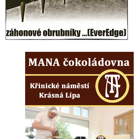
Labem
Čedičový lom pod Kamenickým kopcem u
Zákup
Janovické poustevny
Vyhlídky na Malé Bukové
Vyhlídka pod Velkou Bukovou
Vyhlídka na SWAMP u Máchova jezera
Vyhlídka na Křížovém vrchu u Rynartic
Vyhlídka v lukách pod Hrazeným
Vyhlídka Kaple u Brniště
Vyhlídka Borský vrch
Vyhlídka Borný
Malé varhany ve Šluknově
Vyhlídka Židovský vrch (Šluknov)