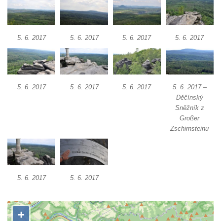
sudu v Lázních Libverda
Vyhlídka Hájníkova Kohouta východně od
5. 6. 2017
5. 6. 2017
5. 6. 2017
5. 6. 2017
Lázní Libverda
Vyhlídka Ptačí kámen u Vysoké Lípy
Slunečná brána
Schachtenstein
5. 6. 2017
5. 6. 2017
5. 6. 2017
5. 6. 2017 –
Děčínský
Kaňkov
Sněžník z
Milešovka
Großer
Zschirnsteinu
Radobýl
Švarcvaldská skalní brána ve Skalním
divadle u Hamru na Jezeře
Bořeňská vyhlídka na Radovesické výsypce
5. 6. 2017
5. 6. 2017
Geopark VlnoKam u Brozan nad Ohří
Jeskyně Pusté kostely u Svitavy
Skalní brána u Svojkova