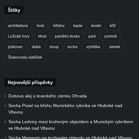
Štítky
architektura
hrob
hřbitov
kaple
kostel
kříž
Lužické hory
Most
pamětní deska
park
pomník
pískovec
skála
sloup
socha
vyhlídka
zámek
Šluknovský výběžek
Nejnovější příspěvky
Dubová alej u loveckého zámku Ohrada
Socha Posel na břehu Munického rybníka ve Hluboké nad
Vltavou
Socha Ledviny mezi kruhovým objezdem a Munickým rybníkem
ve Hluboké nad Vltavou
Socha Memento na kruhovém objezdu ve Hluboké nad Vltavou