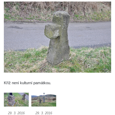
Kamenné kříže u kostela svatého Mikuláše
v Milhostově (0040 + 0041 + 0050)
Kamenné kříže na křižovatce západně od
Milhostova (0038 + 0039)
Kamenný kříž (0059) jižně od Tomášova u
Mikulášovic
Kamenný kříž (0310) u kostela Povýšení
svatého kříže v Údlicích
Kamenný kříž (0216) na rozcestí
severozápadně od Černýše
Kamenný kříž (0742) v parku v Mostecké
Kříž není kulturní památkou.
ulici ve Vtelně
Kamenný kříž (0741) v parku v Mostecké
ulici ve Vtelně
Kamenný kříž (0227) v parku v Mostecké
29. 3. 2016
29. 3. 2016