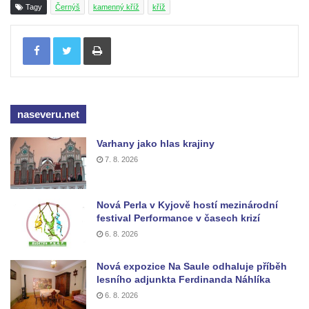
Tagy
Černýš
kamenný kříž
kříž
Kamenný kříž (0503) v Železném Brodě
Tisknout
naseveru.net
Varhany jako hlas krajiny
7. 8. 2026
Nová Perla v Kyjově hostí mezinárodní
festival Performance v časech krizí
6. 8. 2026
Nová expozice Na Saule odhaluje příběh
lesního adjunkta Ferdinanda Náhlíka
6. 8. 2026