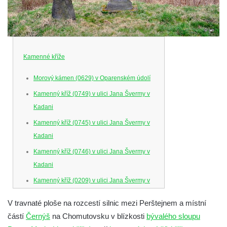
Kamenné kříže
Morový kámen (0629) v Oparenském údolí
Kamenný kříž (0749) v ulici Jana Švermy v
Kadani
Kamenný kříž (0745) v ulici Jana Švermy v
Kadani
Kamenný kříž (0746) v ulici Jana Švermy v
Kadani
Kamenný kříž (0209) v ulici Jana Švermy v
Kadani
V travnaté ploše na rozcestí silnic mezi Perštejnem a místní
Křížový kámen Hanse Kleinerta (0529) u
částí
Černýš
na Chomutovsku v blízkosti
bývalého sloupu
kostela svaté Anny v Jablonci nad Nisou