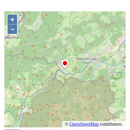
ulici ve Vtelně
Kamenný kříž (0407) v Rabštejně nad
Střelou
Kamenný kříž zvaný Engelův (0060) v
Brtníkách
Kamenný kříž (0425) za kostelem svatého
Havla ve Chlumci
Kamenný kříž (0360) u kostela svatého
Havla ve Chlumci
Kamenný kříž (0726) u kostela svatého
Havla ve Chlumci
Veroničin kříž (0515) u lesní cesty
jihozápadně od Kamenické Stráně
Kamenný kříž zvaný Stübelův (0517) v lese
západně od Studeného
Kamenný kříž (0590) u Dubé