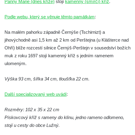
Panny Marie (dnes kříže)
stojí
kamenný (smírčí) kříž
.
Kamenný kříž (0589) v Českolipské ulici v
Dubé
Podle webu, který se věnuje těmto památkám
:
Palmeho kámen severně od
Na malém pahorku západně Černýše (Tschirnizt) a
Hinterhermsdorfu
jihovýchodně asi 1,5 km až 2 km od Perštejna (u Klášterce nad
Křížový kámen (2606) ve vstupu do hradu
Ohří) blíže rozcestí silnice Černýš-Perštejn v sousedství božích
Loket
muk z roku 1697 stojí kamenný kříž s jedním ramenem
Kamenný kříž (0761) ve vstupu do hradu
ulomeným.
Loket
Kamenný kříž (0136) ve vstupu do hradu
Výška 93 cm, šířka 34 cm, tloušťka 22 cm.
Loket
Kamenný kříž (0308) severně do kostela
Další specializovaný web uvádí
:
svatého Václava ve Strupčicích
Rozměry: 102 x 35 x 22 cm
Kamenný kříž (0309) před vchodem do
Pískovcový kříž s rameny do klínu, jedno rameno odlomeno,
kostela svatého Václava ve Strupčicích
stojí u cesty do obce Lužný.
Soubor čtyř kamenných křížů (0426, 0723,
0724, 0725) v Knínicích