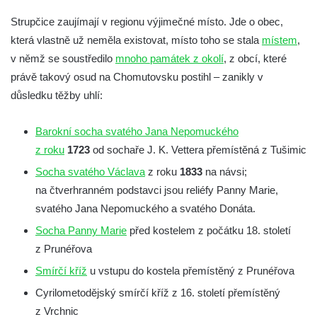
Kamenný kříž (0589) v Českolipské ulici v
Strupčice zaujímají v regionu výjimečné místo. Jde o obec,
Dubé
která vlastně už neměla existovat, místo toho se stala
místem
,
Palmeho kámen severně od
v němž se soustředilo
mnoho památek z okolí
, z obcí, které
Hinterhermsdorfu
právě takový osud na Chomutovsku postihl – zanikly v
důsledku těžby uhlí:
Křížový kámen (2606) ve vstupu do hradu
Loket
Barokní socha svatého Jana Nepomuckého
Kamenný kříž (0761) ve vstupu do hradu
z roku
1723
od sochaře J. K. Vettera přemístěná z Tušimic
Loket
Socha svatého Václava
z roku
1833
na návsi;
Kamenný kříž (0136) ve vstupu do hradu
na čtverhranném podstavci jsou reliéfy Panny Marie,
Loket
svatého Jana Nepomuckého a svatého Donáta.
Kamenný kříž (0308) severně do kostela
Socha Panny Marie
před kostelem z počátku 18. století
svatého Václava ve Strupčicích
z Prunéřova
Kamenný kříž (0309) před vchodem do
Smírčí kříž
u vstupu do kostela přemístěný z Prunéřova
kostela svatého Václava ve Strupčicích
Cyrilometodějský smírčí kříž z 16. století přemístěný
Soubor čtyř kamenných křížů (0426, 0723,
z Vrchnic
0724, 0725) v Knínicích