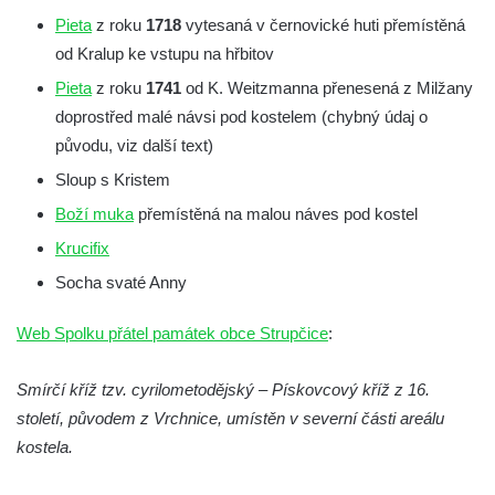
Pieta
z roku
1718
vytesaná v černovické huti přemístěná
Kamenné kříže u kostela svatého Mikuláše
od Kralup ke vstupu na hřbitov
v Milhostově (0040 + 0041 + 0050)
Pieta
z roku
1741
od K. Weitzmanna přenesená z Milžany
Kamenné kříže na křižovatce západně od
doprostřed malé návsi pod kostelem (chybný údaj o
Milhostova (0038 + 0039)
původu, viz další text)
Kamenný kříž (0059) jižně od Tomášova u
Sloup s Kristem
Mikulášovic
Boží muka
přemístěná na malou náves pod kostel
Kamenný kříž (0310) u kostela Povýšení
Krucifix
svatého kříže v Údlicích
Socha svaté Anny
Kamenný kříž (0216) na rozcestí
severozápadně od Černýše
Web Spolku přátel památek obce Strupčice
:
Kamenný kříž (0742) v parku v Mostecké
ulici ve Vtelně
Smírčí kříž tzv. cyrilometodějský – Pískovcový kříž z 16.
Kamenný kříž (0741) v parku v Mostecké
století, původem z Vrchnice, umístěn v severní části areálu
ulici ve Vtelně
kostela.
Kamenný kříž (0227) v parku v Mostecké