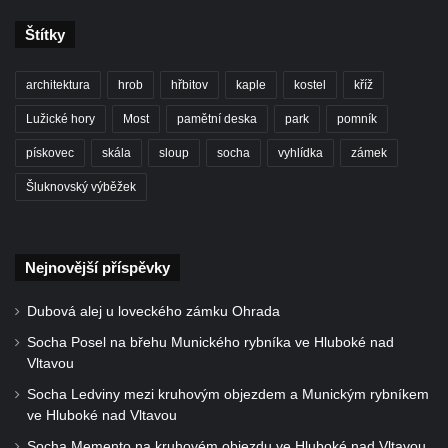
Štítky
architektura
hrob
hřbitov
kaple
kostel
kříž
Lužické hory
Most
pamětní deska
park
pomník
pískovec
skála
sloup
socha
vyhlídka
zámek
Šluknovský výběžek
Nejnovější příspěvky
Dubová alej u loveckého zámku Ohrada
Socha Posel na břehu Munického rybníka ve Hluboké nad
Vltavou
Socha Ledviny mezi kruhovým objezdem a Munickým rybníkem
ve Hluboké nad Vltavou
Socha Memento na kruhovém objezdu ve Hluboké nad Vltavou