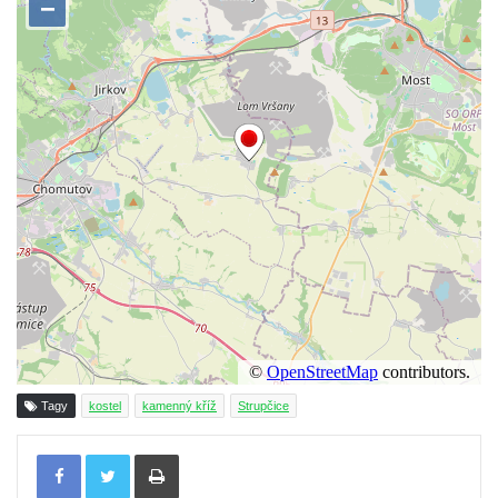
Tagy
kostel
kamenný kříž
Strupčice
Tisknout