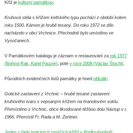
Kříž je
kulturní památkou
:
ulici ve Vtelně
Kamenný kříž (0407) v Rabštejně nad
Kruhová stéla s křížem keltského typu pochází z období kolem
Střelou
roku 1500. Kámen je hrubě tesaný. Do roku 1972 se dílo
Kamenný kříž zvaný Engelův (0060) v
nacházelo v obci Vrchnice. Přechodně bylo umístěno ve
Brtníkách
Vysočanech.
Kamenný kříž (0425) za kostelem svatého
Havla ve Chlumci
V Památkovém katalogu je záznam o restaurování za
rok 1977
Kamenný kříž (0360) u kostela svatého
(Bořivoj Rak, Karel Pauzer)
, poté
v roce 2008 (Václav Štochl)
.
Havla ve Chlumci
Původních evidenčních listů památky je hned
několik
:
Kamenný kříž (0726) u kostela svatého
Havla ve Chlumci
Gotické zastavení z Vrchnic – hrubě tesané zastavení
Veroničin kříž (0515) u lesní cesty
kruhového tvaru s vepsaným křížem na hranolovém soklu.
jihozápadně od Kamenické Stráně
Přemístěno z Vrchnic, obce likvidované těžbou dolu Nástup v r.
Kamenný kříž zvaný Stübelův (0517) v lese
1966. Přemístil Fr. Rada a M. Zentner.
západně od Studeného
Kamenný kříž (0590) u Dubé
Jeden z řady typických smírčích křížů v Podkrušnohoří
.