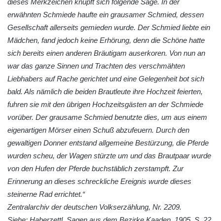
dieses Merkzeichen knüpft sich folgende Sage. In der
erwähnten Schmiede haufte ein grausamer Schmied, dessen
Gesellschaft allerseits gemieden wurde. Der Schmied liebte ein
Mädchen, fand jedoch keine Erhörung, denn die Schöne hatte
sich bereits einen anderen Bräutigam auserkoren. Von nun an
war das ganze Sinnen und Trachten des verschmähten
Liebhabers auf Rache gerichtet und eine Gelegenheit bot sich
bald. Als nämlich die beiden Brautleute ihre Hochzeit feierten,
fuhren sie mit den übrigen Hochzeitsgästen an der Schmiede
vorüber. Der grausame Schmied benutzte dies, um aus einem
eigenartigen Mörser einen Schuß abzufeuern. Durch den
gewaltigen Donner entstand allgemeine Bestürzung, die Pferde
wurden scheu, der Wagen stürzte um und das Brautpaar wurde
von den Hufen der Pferde buchstäblich zerstampft. Zur
Erinnerung an dieses schreckliche Ereignis wurde dieses
steinerne Rad errichtet.“
Zentralarchiv der deutschen Volkserzählung, Nr. 2209.
Siehe: Haberzettl, Sagen aus dem Bezirke Kaaden, 1905, S. 22.