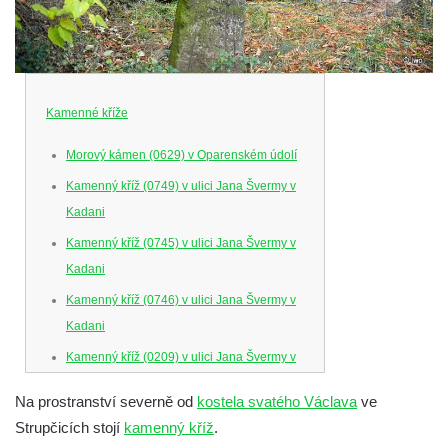
Kamenné kříže
Morový kámen (0629) v Oparenském údolí
Kamenný kříž (0749) v ulici Jana Švermy v
Kadani
Kamenný kříž (0745) v ulici Jana Švermy v
Kadani
Kamenný kříž (0746) v ulici Jana Švermy v
Kadani
Kamenný kříž (0209) v ulici Jana Švermy v
Kadani
Na prostranství severně od
kostela svatého Václava
ve
Křížový kámen Hanse Kleinerta (0529) u
Strupčicích stojí
kamenný kříž
.
kostela svaté Anny v Jablonci nad Nisou