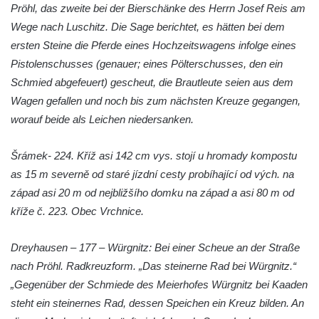
Pröhl, das zweite bei der Bierschänke des Herrn Josef Reis am
Wege nach Luschitz. Die Sage berichtet, es hätten bei dem
ersten Steine die Pferde eines Hochzeitswagens infolge eines
Pistolenschusses (genauer; eines Pölterschusses, den ein
Schmied abgefeuert) gescheut, die Brautleute seien aus dem
Wagen gefallen und noch bis zum nächsten Kreuze gegangen,
worauf beide als Leichen niedersanken.
Šrámek- 224. Kříž asi 142 cm vys. stojí u hromady kompostu
as 15 m severně od staré jízdní cesty probíhající od vých. na
západ asi 20 m od nejbližšího domku na západ a asi 80 m od
kříže č. 223. Obec Vrchnice.
Dreyhausen – 177 – Würgnitz: Bei einer Scheue an der Straße
nach Pröhl. Radkreuzform. „Das steinerne Rad bei Würgnitz.“
„Gegenüber der Schmiede des Meierhofes Würgnitz bei Kaaden
steht ein steinernes Rad, dessen Speichen ein Kreuz bilden. An