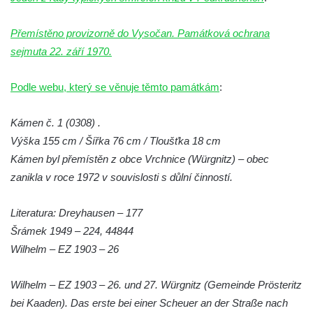
Kamenný kříž (0503) v Železném Brodě
Přemístěno provizorně do Vysočan. Památková ochrana
sejmuta 22. září 1970.
Podle webu, který se věnuje těmto památkám
:
Kámen č. 1 (0308) .
Výška 155 cm / Šířka 76 cm / Tloušťka 18 cm
Kámen byl přemístěn z obce Vrchnice (Würgnitz) – obec
zanikla v roce 1972 v souvislosti s důlní činností.
Literatura: Dreyhausen – 177
Šrámek 1949 – 224, 44844
Wilhelm – EZ 1903 – 26
Wilhelm – EZ 1903 – 26. und 27. Würgnitz (Gemeinde Prösteritz
bei Kaaden). Das erste bei einer Scheuer an der Straße nach