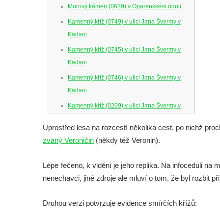
Morový kámen (0629) v Oparenském údolí
Kamenný kříž (0749) v ulici Jana Švermy v
Kadani
Kamenný kříž (0745) v ulici Jana Švermy v
Kadani
Kamenný kříž (0746) v ulici Jana Švermy v
Kadani
Kamenný kříž (0209) v ulici Jana Švermy v
Kadani
Uprostřed lesa na rozcestí několika cest, po nichž pro
Křížový kámen Hanse Kleinerta (0529) u
zvaný Veroničin
(někdy též Veronin).
kostela svaté Anny v Jablonci nad Nisou
Kamenný kříž (0589) v Českolipské ulici v
Lépe řečeno, k vidění je jeho replika. Na infoceduli na mís
Dubé
nenechavci, jiné zdroje ale mluví o tom, že byl rozbit p
Palmeho kámen severně od
Druhou verzi potvrzuje evidence smírčích křížů:
Hinterhermsdorfu
Křížový kámen (2606) ve vstupu do hradu