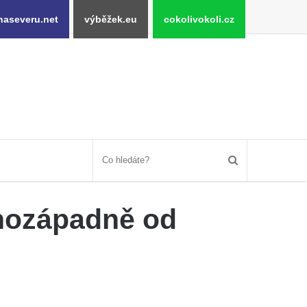
naseveru.net
výběžek.eu
cokolivokoli.cz
jihozápadně od