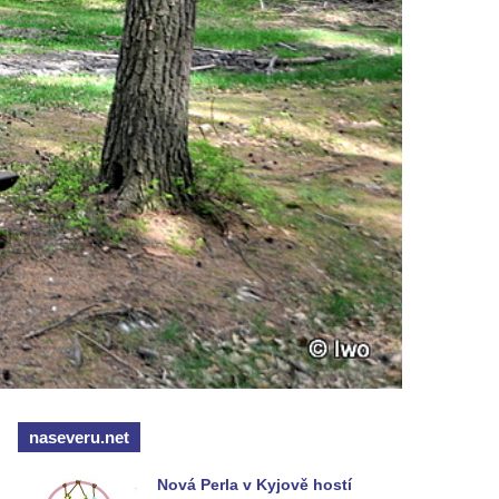
naseveru.net
Nová Perla v Kyjově hostí