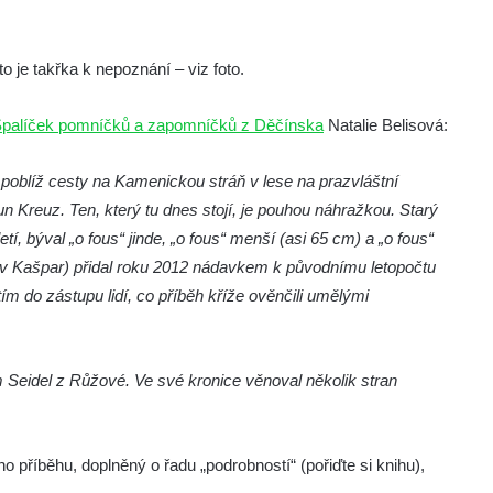
o je takřka k nepoznání – viz foto.
palíček pomníčků a zapomníčků z Děčínska
Natalie Belisová:
poblíž cesty na Kamenickou stráň v lese na prazvláštní
 Kreuz. Ten, který tu dnes stojí, je pouhou náhražkou. Starý
letí, býval „o fous“ jinde, „o fous“ menší (asi 65 cm) a „o fous“
av Kašpar) přidal roku 2012 nádavkem k původnímu letopočtu
 tím do zástupu lidí, co příběh kříže ověnčili umělými
m Seidel z Růžové. Ve své kronice věnoval několik stran
o příběhu, doplněný o řadu „podrobností“ (pořiďte si knihu),