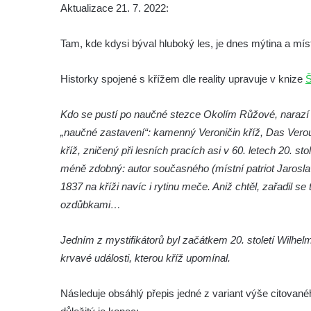
Aktualizace 21. 7. 2022:
Tam, kde kdysi býval hluboký les, je dnes mýtina a míst
Historky spojené s křížem dle reality upravuje v knize
Š
Kdo se pustí po naučné stezce Okolím Růžové, narazí 
„naučné zastavení“: kamenný Veroničin kříž, Das Veroun
kříž, zničený při lesních pracích asi v 60. letech 20. sto
méně zdobný: autor současného (místní patriot Jarosl
1837 na kříži navíc i rytinu meče. Aniž chtěl, zařadil se
ozdůbkami…
Jedním z mystifikátorů byl začátkem 20. století Wilhel
krvavé události, kterou kříž upomínal.
Následuje obsáhlý přepis jedné z variant výše citovanéh