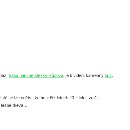
chází
trasa naučné stezky Růžová
, je k vidění kamenný
kříž,
tě se lze dočíst, že ho v 60. letech 20. století zničili
ři těžbě dřeva…