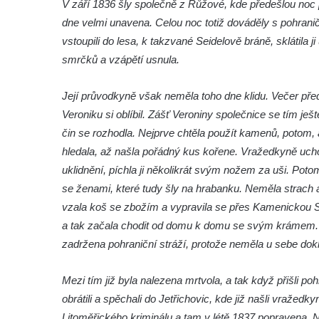
Kamenný kříž (0059) jižně od Tomášova u
V září 1836 šly společně z Růžové, kde předešlou no
Mikulášovic
dne velmi unavena. Celou noc totiž dováděly s pohraničn
vstoupili do lesa, k takzvané Seidelově bráně, sklátila
Kamenný kříž (0310) u kostela Povýšení
smrčků a vzápětí usnula.
svatého kříže v Údlicích
Kamenný kříž (0216) na rozcestí
Její průvodkyně však neměla toho dne klidu. Večer pře
severozápadně od Černýše
Veroniku si oblíbil. Zášť Veroniny společnice se tím ješ
Kamenný kříž (0742) v parku v Mostecké
čin se rozhodla. Nejprve chtěla použít kamenů, potom,
ulici ve Vtelně
hledala, až našla pořádný kus kořene. Vražedkyně uchopi
Kamenný kříž (0741) v parku v Mostecké
uklidnění, píchla ji několikrát svým nožem za uši. Potom
ulici ve Vtelně
se ženami, které tudy šly na hrabanku. Neměla strach an
Kamenný kříž (0227) v parku v Mostecké
vzala koš se zbožím a vypravila se přes Kamenickou Str
ulici ve Vtelně
a tak začala chodit od domu k domu se svým krámem. D
zadržena pohraniční stráží, protože neměla u sebe dok
Kamenný kříž (0407) v Rabštejně nad
Střelou
Mezi tím již byla nalezena mrtvola, a tak když přišli po
Kamenný kříž zvaný Engelův (0060) v
obrátili a spěchali do Jetřichovic, kde již našli vražed
Brtníkách
Litoměřického kriminálu a tam v létě 1837 popravena. 