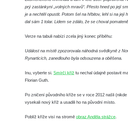
Kamenný kříž (0425) za kostelem svatého
prý zastánkyní „volných mravů“. Přesto hned po její smrti
Havla ve Chlumci
je a nechtěl opustit. Potom šel na hřbitov, lehl si na jej
Kamenný kříž (0360) u kostela svatého
dal sám 1 tolar. Lidem se zdálo, že se choval pomateně.
Havla ve Chlumci
Verze na tabuli nabízí zcela jiný konec příběhu:
Kamenný kříž (0726) u kostela svatého
Havla ve Chlumci
Událost na místě zpozorovala náhodná svědkyně z Nové
Veroničin kříž (0515) u lesní cesty
Rynarticích, zanedlouho byla odsouzena a oběšena.
jihozápadně od Kamenické Stráně
Kamenný kříž zvaný Stübelův (0517) v lese
Inu, vyberte si.
Smírčí kříž
tu nechal údajně postavit maj
západně od Studeného
Florian Guth.
Kamenný kříž (0590) u Dubé
Kamenný kříž (0503) v Železném Brodě
Po zničení původního kříže se v roce 2012 našli (nikd
vysekali nový kříž a usadili ho na původní místo.
Poblíž kříže visí na stromě
obraz Anděla strážce
.