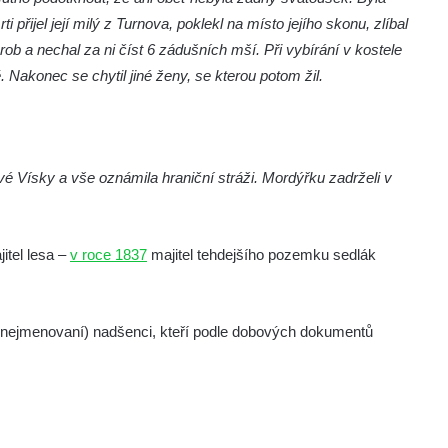
 přijel její milý z Turnova, poklekl na místo jejího skonu, zlíbal
í hrob a nechal za ni číst 6 zádušních mší. Při vybírání v kostele
 Nakonec se chytil jiné ženy, se kterou potom žil.
 Vísky a vše oznámila hraniční stráži. Mordýřku zadrželi v
itel lesa –
v roce 1837
majitel tehdejšího pozemku sedlák
e nejmenovaní) nadšenci, kteří podle dobových dokumentů