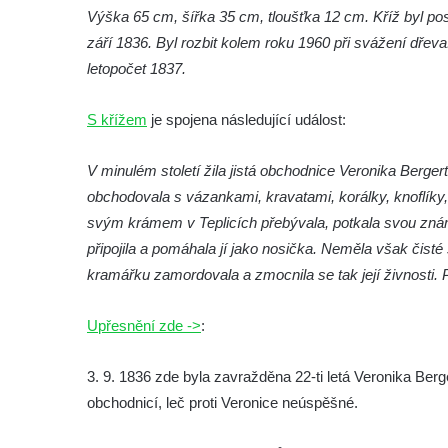
Výška 65 cm, šířka 35 cm, tloušťka 12 cm. Kříž byl p
Loket
září 1836. Byl rozbit kolem roku 1960 při svážení dřeva
Kamenný kříž (0761) ve vstupu do hradu
letopočet 1837.
Loket
Kamenný kříž (0136) ve vstupu do hradu
S křížem
je spojena následující událost:
Loket
Kamenný kříž (0308) severně do kostela
V minulém století žila jistá obchodnice Veronika Bergert
svatého Václava ve Strupčicích
obchodovala s vázankami, kravatami, korálky, knoflík
svým krámem v Teplicích přebývala, potkala svou znám
Kamenný kříž (0309) před vchodem do
připojila a pomáhala jí jako nosička. Neměla však čisté
kostela svatého Václava ve Strupčicích
kramářku zamordovala a zmocnila se tak její živnosti. Po
Soubor čtyř kamenných křížů (0426, 0723,
0724, 0725) v Knínicích
Upřesnění zde ->
:
Kamenné kříže u kostela svatého Mikuláše
v Milhostově (0040 + 0041 + 0050)
3. 9. 1836 zde byla zavražděna 22-ti letá Veronika Ber
Kamenné kříže na křižovatce západně od
obchodnicí, leč proti Veronice neúspěšné.
Milhostova (0038 + 0039)