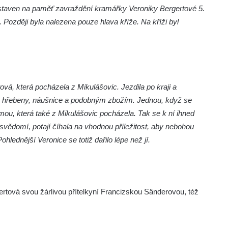
ostaven na paměť zavraždění kramářky Veroniky Bergertové 5.
. Později byla nalezena pouze hlava kříže. Na kříži byl
ová, která pocházela z Mikulášovic. Jezdila po kraji a
y, hřebeny, náušnice a podobným zbožím. Jednou, když se
ou, která také z Mikulášovic pocházela. Tak se k ní ihned
 svědomí, potají číhala na vhodnou příležitost, aby nebohou
hlednější Veronice se totiž dařilo lépe než jí.
gertová svou žárlivou přítelkyní Francizskou Sänderovou, též