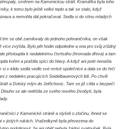
c přespaly, směrem na Kamenickou stráň. Kramářka byla toho
íky, k tomu bylo ještě velké teplo a tak se stalo, když
 ji únava a nemohla dál pokračovat. Sedla si do stínu mladých
d tím se obě zamilovaly do jednoho pohraničníka, on však
tě více zvýšila. Bylo pět hodin odpoledne a ona pro svůj zrůdný
 ale přistoupila k nedalekému čtvrtsáhu (hromada dřeva) a tam
la kořen a praštila spící do hlavy. A když ani poté nenašla
 si v klidu sedla vedle své mrtvé společnice a dala se do řeči
i z nedaleko pracujících Seidelbauerových lidí. Po chvíli
áň a Dolský mlýn do Jetřichovic. Tam se již cítila v bezpečí
louho se ale netěšila ze svého nového živobytí, byla
lady.
hraničníci z Kamenické stráně a slyšeli o zločinu, ihned se
kyni v jistých rukách. Vražedkyně byla převezena do
Nutno podotknout, že ani oběť nebyla žádný svatoušek. Byla