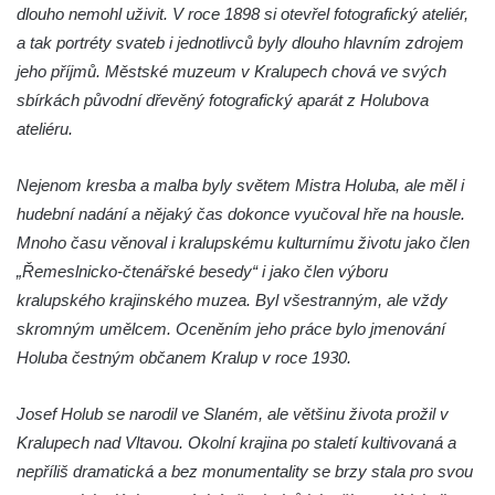
dlouho nemohl uživit. V roce 1898 si otevřel fotografický ateliér,
Hrob Eduarda Tietzeho na hřbitově v
a tak portréty svateb i jednotlivců byly dlouho hlavním zdrojem
Dolním Podluží
jeho příjmů. Městské muzeum v Kralupech chová ve svých
Hrob rodiny Meisel na hřbitově v Dolním
sbírkách původní dřevěný fotografický aparát z Holubova
Podluží
ateliéru.
Hrob rodiny Kunze na hřbitově v Dolním
Podluží
Nejenom kresba a malba byly světem Mistra Holuba, ale měl i
Hrob rodiny Stolle na hřbitově v Horním
hudební nadání a nějaký čas dokonce vyučoval hře na housle.
Podluží
Mnoho času věnoval i kralupskému kulturnímu životu jako člen
„Řemeslnicko-čtenářské besedy“ i jako člen výboru
Hrob rodiny Pergeltových na hřbitově v
kralupského krajinského muzea. Byl všestranným, ale vždy
Horním Podluží
skromným umělcem. Oceněním jeho práce bylo jmenování
Hrob Václava Valouška na hřbitově v
Holuba čestným občanem Kralup v roce 1930.
Račicích
Hrob rodiny Hankovy na hřbitově v Račicích
Josef Holub se narodil ve Slaném, ale většinu života prožil v
Hrob Josefa Kolínského na hřbitově v
Kralupech nad Vltavou. Okolní krajina po staletí kultivovaná a
Račicích
nepříliš dramatická a bez monumentality se brzy stala pro svou
Hrob Josefa Marka na hřbitově v Račicích