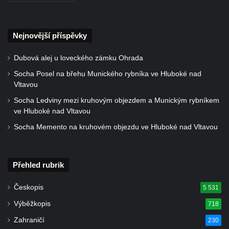
Hrob – pomník na hřbitově v Trávníku
Hroby Stefana Pecha a Marie Göldner na
hřbitově v Trávníku
Nejnovější příspěvky
Hrob Roberta Lammeho na hřbitově v
Dubová alej u loveckého zámku Ohrada
Trávníku
Socha Posel na břehu Munického rybníka ve Hluboké nad
Hrob Antona Wernera na hřbitově ve Svoru
Vltavou
Hrob Karla Rikla na hřbitově ve Svoru
Socha Ledviny mezi kruhovým objezdem a Munickým rybníkem
Hrob Wilhelma Schwarzbacha na hřbitově
ve Hluboké nad Vltavou
ve Svoru
Socha Memento na kruhovém objezdu ve Hluboké nad Vltavou
Hrob Friedricha Ramische na hřbitově ve
Svoru
Přehled rubrik
Hrob Daniela Herrmanna na hřbitově ve
Svoru
Českopis
5 531
Hrob Josefa Nossbergera na hřbitově ve
Výběžkopis
718
Svoru
Zahraničí
230
Hrob rodiny Vlčkových na hřbitově v