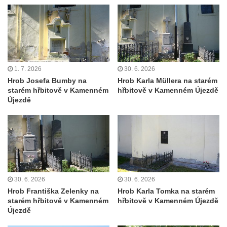
Strupčicích
Hrob Theodora Paděry na hřbitově ve
Velkých Žernosekách
Hrob rodiny Victorinovy na hřbitově v
Chloumku v Mělníku
1. 7. 2026
30. 6. 2026
Hrob Josefa Bumby na
Hrob Karla Müllera na starém
Hrob rodiny z Wartburgu a Pöschlovy na
starém hřbitově v Kamenném
hřbitově v Kamenném Újezdě
hřbitově v Chloumku v Mělníku
Újezdě
Hrob rodiny Neumannových na hřbitově v
Chloumku v Mělníku
Hrob rodiny Vávrových na hřbitově v
Chloumku v Mělníku
Hrob rodiny Schmidlových na hřbitově v
30. 6. 2026
30. 6. 2026
Chloumku v Mělníku
Hrob Františka Zelenky na
Hrob Karla Tomka na starém
Hrob rodiny Sixtových na hřbitově v
starém hřbitově v Kamenném
hřbitově v Kamenném Újezdě
Újezdě
Chloumku v Mělníku
Hrob rodiny Goldschmidových a