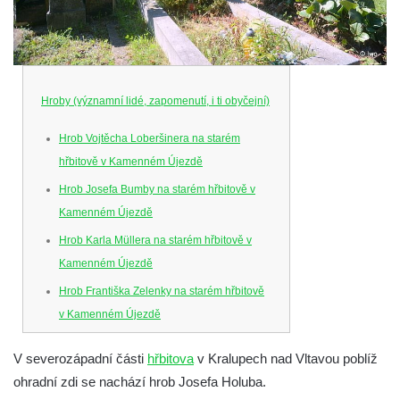
Hroby (významní lidé, zapomenutí, i ti obyčejní)
Hrob Vojtěcha Loberšinera na starém
hřbitově v Kamenném Újezdě
Hrob Josefa Bumby na starém hřbitově v
Kamenném Újezdě
Hrob Karla Müllera na starém hřbitově v
Kamenném Újezdě
Hrob Františka Zelenky na starém hřbitově
v Kamenném Újezdě
Hrob Karla Tomka na starém hřbitově v
V severozápadní části
hřbitova
v Kralupech nad Vltavou poblíž
Kamenném Újezdě
ohradní zdi se nachází hrob Josefa Holuba.
Hrob Františka Šillera na hřbitově ve