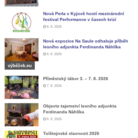
Pěnčína
Nová Perla v Kyjově hostí mezinárodní
Hrob rodiny Kundlatsch-Lucke na hřbitově v
festival Performance v časech krizí
Krásné u Pěnčína
6. 8. 2026
Hrob Jana Kačera na hřbitově v Želkovicích
Nová expozice Na Saule odhaluje příběh
Hrob Friedricha Hoffmanna na hřbitově v
lesního adjunkta Ferdinanda Náhlíka
Šumburku nad Desnou – Tanvaldu
6. 8. 2026
Hrob rodiny Dulde na hřbitově v Šumburku
výběžek.eu
nad Desnou – Tanvaldu
Hrob manželů Stumpe na hřbitově v
Příměstský tábor 3. – 7. 8. 2026
Šumburku nad Desnou – Tanvaldu
7. 8. 2026
Hrob Waltera Pochmanna na hřbitově v
Šumburku nad Desnou – Tanvaldu
Objevte tajemství lesního adjunkta
Ferdinanda Náhlíka
Hrob rodiny Pochmannových na hřbitově v
6. 8. 2026
Šumburku nad Desnou – Tanvaldu
Hrob Oskara Josefa Heyera na hřbitově ve
Tolštejnské slavnosti 2026
Starých Křečanech