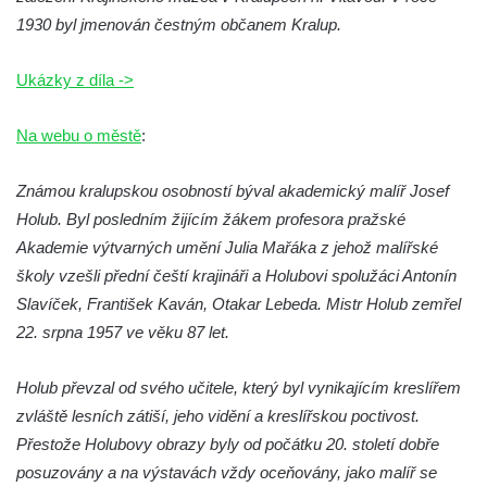
Hrob rodiny Bürgerovy na hřbitově ve
1930 byl jmenován čestným občanem Kralup.
Velešíně
Hrob rodiny Hamerníkovy na hřbitově ve
Ukázky z díla ->
Velešíně
Hrob rodiny Kohoutovy na hřbitově ve
Na webu o městě
:
Velešíně
Známou kralupskou osobností býval akademický malíř Josef
Hrob Šimona Haláčka na hřbitově v Římově
Holub. Byl posledním žijícím žákem profesora pražské
Hrob Jana a Marie Tybytanclových na
Akademie výtvarných umění Julia Mařáka z jehož malířské
hřbitově v Římově
školy vzešli přední čeští krajináři a Holubovi spolužáci Antonín
Hrob rodiny Lorenz na hřbitově v Římově
Slavíček, František Kaván, Otakar Lebeda. Mistr Holub zemřel
Hrob rodiny Wähner na hřbitově v Dolním
22. srpna 1957 ve věku 87 let.
Podluží
Hrob rodiny Stolle na hřbitově v Dolním
Holub převzal od svého učitele, který byl vynikajícím kreslířem
Podluží
zvláště lesních zátiší, jeho vidění a kreslířskou poctivost.
Přestože Holubovy obrazy byly od počátku 20. století dobře
Hrob Josefa Adlera na hřbitově v Dolním
posuzovány a na výstavách vždy oceňovány, jako malíř se
Podluží