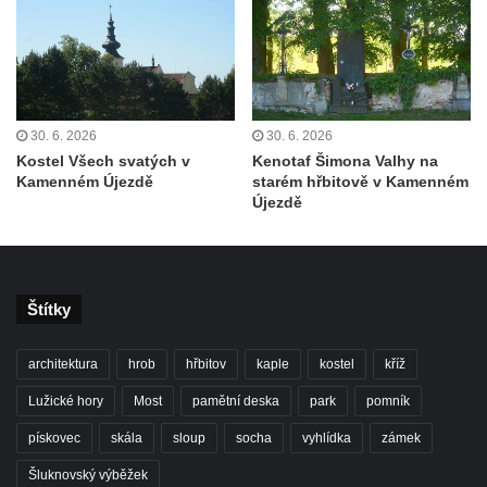
Sedláčkových na hřbitově v Chloumku v
Mělníku
Hrob rodiny Hauptovy na hřbitově v
Chloumku v Mělníku
30. 6. 2026
30. 6. 2026
Hrob rodiny Knotkovy na hřbitově v
Kostel Všech svatých v
Kenotaf Šimona Valhy na
Chloumku v Mělníku
Kamenném Újezdě
starém hřbitově v Kamenném
Újezdě
Hrob Františka Jankovského na hřbitově v
Chloumku v Mělníku
Hrob Jindřicha Matiegky na hřbitově v
Chloumku v Mělníku
Štítky
Hrob Josefa Šlechty na hřbitově v
architektura
hrob
hřbitov
kaple
kostel
kříž
Chloumku v Mělníku
Hrob rodiny Kallmünzrových na hřbitově v
Lužické hory
Most
pamětní deska
park
pomník
Chloumku v Mělníku
pískovec
skála
sloup
socha
vyhlídka
zámek
Zaniklý hřbitov Naděje
Šluknovský výběžek