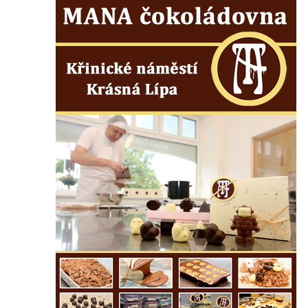
Hrob Františka Petra na hřbitově v
Cítolibech
Hrob rodiny Mildorfových na hřbitově v
Cítolibech
Hrob Marie Vostré na hřbitově v Cítolibech
Hrob Josefa Friče na hřbitově v Cítolibech
Hrob Václava Jindřicha na hřbitově v
Cítolibech
Hrob Marie Hartmanové na hřbitově v
Cítolibech
Hrob Josefa Fořta na hřbitově v Cítolibech
Hrob Jana Čurdy na hřbitově v
Chlumčanech
Hrob Václava Brauna na hřbitově v
Chlumčanech