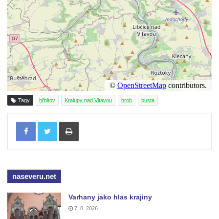
Hrob rodiny Žemličkovy na hřbitově v Lužici
Hrob Emmy Veidl na hřbitově v Lužici
Hrob rodiny Tropschuh na hřbitově v Lužici
Hrob faráře Josef Ottla na hřbitově v
Kozlech
Hrob rodiny Cífkovy na hřbitově v Kozlech
Tagy
hřbitov
Kralupy nad Vltavou
hrob
busta
Hrobka rodiny Fuchs u papírny v České
Kamenici
Tisknout
Hrob Zdeňka Nedvěda na hřbitově ve
Sloupu v Čechách
Hrob Ferdinanda Břetislava Mikovce na
hřbitově ve Sloupu v Čechách
naseveru.net
Hrob rodiny Haina na hřbitově v Krásné u
Varhany jako hlas krajiny
Pěnčína
7. 8. 2026
Hrob rodiny Hübner na hřbitově v Krásné u