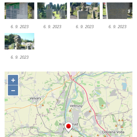
hřbitově v Lužci nad Vltavou
Hrob Aloise Ptáčka na hřbitově v Lužci nad
Vltavou
6. 9. 2023
6. 9. 2023
6. 9. 2023
6. 9. 2023
Hrob Antonína Kostky na hřbitově v Lužci
nad Vltavou
Hrob Josefa Mikyny na hřbitově v Lužci nad
Vltavou
6. 9. 2023
Hrob rodiny Zilcher na hřbitově v Hrobčicích
Hrob Josefa Sýkory na hřbitově v Dobříni
Hrob Antonína Svobody na hřbitově v
Dobříni
Hrob Václava Fujery na hřbitově v Dobříni
Hrob Josefa Zemana na hřbitově v Dobříni
Hrob Jana Panského a Františka Friče na
hřbitově v Dobříni
Hrob rodiny Prosche na hřbitově v Lužici