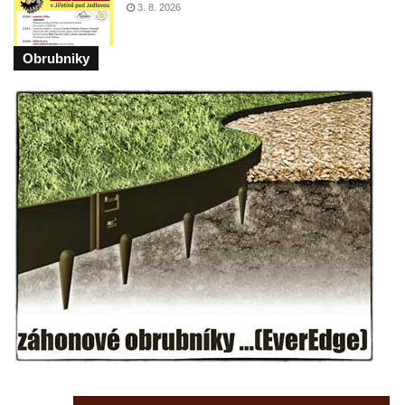
3. 8. 2026
Hrob Marie Jakschové na hřbitově v Dubé
Hrob Františka Hroudy na hřbitově v Dubé
Obrubniky
Hrob Aloise Mohla na hřbitově v Dubé
Hrob Erharda Dittricha na hřbitově ve
Velkém Šenově
Hrob Roberta Hitmana na hřbitově ve
Velkém Šenově
Hrob rodiny Sochorových na hřbitově v
Cítolibech
Hrob Adolfa Suchého na hřbitově v
Cítolibech
Hrob Václava Brandejského na hřbitově v
Cítolibech
Hrob Josefa Sladkovského a Marie Liškové
na hřbitově v Cítolibech