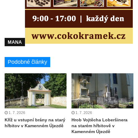
Hrob Karla Schneidra na hřbitově ve
Hřivicích
Hrob Františka Pence a Václava Hůlky na
hřbitově ve Hřivicích
Hrob Marie a Josefa Klainových na hřbitově
MANA
ve Hřivicích
Hrob Vincence Brzobohatého a Františka
Podobné články
Polívky na hřbitově ve Hřivicích
Hrob Karla Průchy na hřbitově v Jimlíně
Hrob Janů na hřbitově v Opočně u Loun
Hrob Marie Wagner na hřbitově v Otvicích
Hrob Leonarda Ulricha na hřbitově ve
Všestudech
1. 7. 2026
1. 7. 2026
Hrob Karla Berouska na hřbitově ve
Kříž u vstupní brány na starý
Hrob Vojtěcha Loberšinera
hřbitov v Kamenném Újezdě
na starém hřbitově v
Strupčicích
Kamenném Újezdě
Hrob Františka Stanislava na hřbitově ve