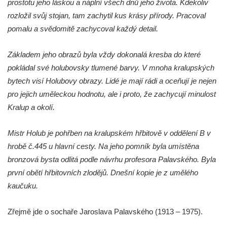
prostotu jeho láskou a náplní všech dnů jeho života. Kdekoliv
rozložil svůj stojan, tam zachytil kus krásy přírody. Pracoval
Hrob rodiny Fuxovy na hřbitově v Hostíně u
pomalu a svědomitě zachycoval každý detail.
Vojkovic
Hrob rodiny Kratochvílovy na hřbitově v
Základem jeho obrazů byla vždy dokonalá kresba do které
Hostíně u Vojkovic
pokládal své holubovsky tlumené barvy. V mnoha kralupských
Hrob rodiny Schusterovy na hřbitově v
bytech visí Holubovy obrazy. Lidé je mají rádi a oceňují je nejen
Hostíně u Vojkovic
pro jejich uměleckou hodnotu, ale i proto, že zachycují minulost
Hrob rodiny Seidlových z Vraňan na
Kralup a okolí.
hřbitově v Lužci nad Vltavou
Hrob rodiny Tichých a Dvořákových na
Mistr Holub je pohřben na kralupském hřbitově v oddělení B v
hřbitově v Lužci nad Vltavou
hrobě č.445 u hlavní cesty. Na jeho pomník byla umístěna
bronzová bysta odlitá podle návrhu profesora Palavského. Byla
Hrob rodiny Grosmanovy na hřbitově v
první obětí hřbitovních zlodějů. Dnešní kopie je z umělého
Lužci nad Vltavou
kaučuku.
Hrob rodiny Pokorných z Vraňan na
hřbitově v Lužci nad Vltavou
Zřejmě jde o sochaře Jaroslava Palavského (1913 – 1975).
Hrob Karla Krále a Františka Kramaty na