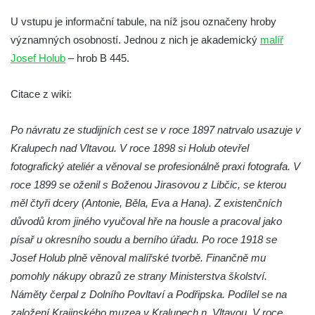
Velešíně
U vstupu je informační tabule, na níž jsou označeny hroby
Hrob Josefa Valeše na hřbitově ve Velešíně
významných osobností. Jednou z nich je akademický
malíř
Hrob Ladislava Vichra na hřbitově ve
Josef Holub
– hrob B 445.
Velešíně
Citace z wiki:
Hrob Františka Bürgera na hřbitově ve
Velešíně
Po návratu ze studijních cest se v roce 1897 natrvalo usazuje v
Hrob Jana Františka Zítka na hřbitově ve
Kralupech nad Vltavou. V roce 1898 si Holub otevřel
Velešíně
fotografický ateliér a věnoval se profesionálně praxi fotografa. V
Hrob Jana Kleina na hřbitově ve Velešíně
roce 1899 se oženil s Boženou Jirasovou z Libčic, se kterou
Hrob Bartoloměje Vavreyna na hřbitově ve
měl čtyři dcery (Antonie, Běla, Eva a Hana). Z existenčních
Velešíně
důvodů krom jiného vyučoval hře na housle a pracoval jako
písař u okresního soudu a berního úřadu. Po roce 1918 se
Hrob Josefa Novotného na hřbitově ve
Josef Holub plně věnoval malířské tvorbě. Finančně mu
Velešíně
pomohly nákupy obrazů ze strany M
inisterstva školství.
Hrob Jana Křtitele Mikyšky na hřbitově ve
Náměty čerpal z Dolního Povltaví a Podřipska. Podílel se na
Velešíně
založení Krajinského muzea v Kralupech n. Vltavou. V roce