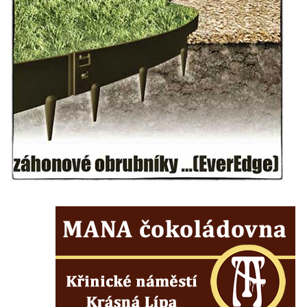
hřbitově v Lužci nad Vltavou
Hrob Aloise Ptáčka na hřbitově v Lužci nad
Vltavou
Hrob Antonína Kostky na hřbitově v Lužci
nad Vltavou
Hrob Josefa Mikyny na hřbitově v Lužci nad
Vltavou
Hrob rodiny Zilcher na hřbitově v Hrobčicích
Hrob Josefa Sýkory na hřbitově v Dobříni
Hrob Antonína Svobody na hřbitově v
Dobříni
Hrob Václava Fujery na hřbitově v Dobříni
Hrob Josefa Zemana na hřbitově v Dobříni
Hrob Jana Panského a Františka Friče na
hřbitově v Dobříni