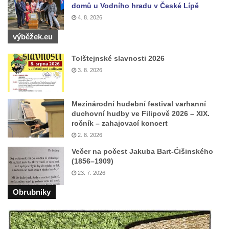
Hrob Josefa Marka na hřbitově v Račicích
domů u Vodního hradu v České Lípě
4. 8. 2026
Hrob rodiny Fuxovy na hřbitově v Hostíně u
Vojkovic
výběžek.eu
Hrob rodiny Kratochvílovy na hřbitově v
Tolštejnské slavnosti 2026
Hostíně u Vojkovic
3. 8. 2026
Hrob rodiny Schusterovy na hřbitově v
Hostíně u Vojkovic
Mezinárodní hudební festival varhanní
Hrob rodiny Seidlových z Vraňan na
duchovní hudby ve Filipově 2026 – XIX.
hřbitově v Lužci nad Vltavou
ročník – zahajovací koncert
Hrob rodiny Tichých a Dvořákových na
2. 8. 2026
hřbitově v Lužci nad Vltavou
Večer na počest Jakuba Bart-Ćišinského
(1856–1909)
Hrob rodiny Grosmanovy na hřbitově v
23. 7. 2026
Lužci nad Vltavou
Obrubniky
Hrob rodiny Pokorných z Vraňan na
hřbitově v Lužci nad Vltavou
Hrob Karla Krále a Františka Kramaty na