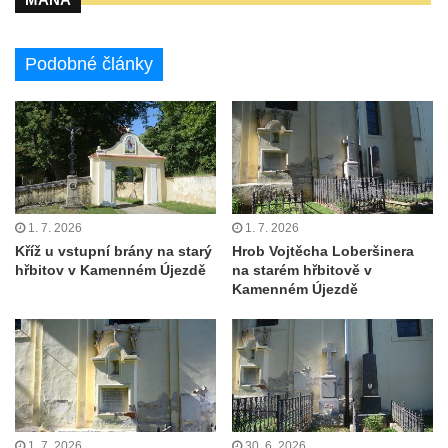
Pěnčína
Hrob rodiny Kundlatsch-Lucke na hřbitově v
Podobné články
Krásné u Pěnčína
Hrob Jana Kačera na hřbitově v Želkovicích
Hrob Friedricha Hoffmanna na hřbitově v
Šumburku nad Desnou – Tanvaldu
Hrob rodiny Dulde na hřbitově v Šumburku
nad Desnou – Tanvaldu
1. 7. 2026
1. 7. 2026
Kříž u vstupní brány na starý
Hrob Vojtěcha Loberšinera
Hrob manželů Stumpe na hřbitově v
hřbitov v Kamenném Újezdě
na starém hřbitově v
Šumburku nad Desnou – Tanvaldu
Kamenném Újezdě
Hrob Waltera Pochmanna na hřbitově v
Šumburku nad Desnou – Tanvaldu
Hrob rodiny Pochmannových na hřbitově v
Šumburku nad Desnou – Tanvaldu
Hrob Oskara Josefa Heyera na hřbitově ve
1. 7. 2026
30. 6. 2026