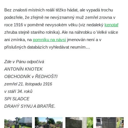
Velešíně
Bez znalosti místních reálií těžko hádat, ale vypadá trochu
Hrob Josefa Valeše na hřbitově ve Velešíně
podezřele, že zřejmě ne nevýznamný muž zemřel zrovna v
Hrob Ladislava Vichra na hřbitově ve
roce 1916 v poměrně nevysokém věku (viz nedaleký
kenotaf
Velešíně
zhruba stejně starého rolníka). Ale na náhrobku o Velké válce
ani zmínka, na
pomníku na návsi
jmenován není a v
Hrob Františka Bürgera na hřbitově ve
příslušných databázích vyhledávat neumím…
Velešíně
Hrob Jana Františka Zítka na hřbitově ve
Zde v Pánu odpočívá
Velešíně
ANTONÍN KNOTEK
Hrob Jana Kleina na hřbitově ve Velešíně
OBCHODNÍK v ŘEDHOŠTI
Hrob Bartoloměje Vavreyna na hřbitově ve
zemřel 21. listopadu 1916
Velešíně
v stáří 34. roků
Hrob Josefa Novotného na hřbitově ve
SPI SLADCE
Velešíně
DRAHÝ SYNU A BRATŘE.
Hrob Jana Křtitele Mikyšky na hřbitově ve
Velešíně