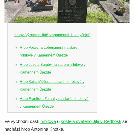
Hroby (významní lidé, zapomenutí, i ti obyčejní)
Hrob Vojtěcha Loberšinera na starém
hřbitově v Kamenném Újezdě
Hrob Josefa Bumby na starém hřbitově v
Kamenném Újezdě
Hrob Karla Müllera na starém hřbitově v
Kamenném Újezdě
Hrob Františka Zelenky na starém hřbitově
v Kamenném Újezdě
Hrob Karla Tomka na starém hřbitově v
Ve východní části
hřbitova
u
kostela svatého Jiljí v Ředhošti
se
Kamenném Újezdě
nachází hrob Antonína Knotka.
Hrob Františka Šillera na hřbitově ve