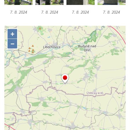
Hrob rodiny Bürgerovy na hřbitově ve
Velešíně
7. 8. 2024
7. 8. 2024
7. 8. 2024
7. 8. 2024
Hrob rodiny Hamerníkovy na hřbitově ve
Velešíně
Hrob rodiny Kohoutovy na hřbitově ve
Velešíně
Hrob Šimona Haláčka na hřbitově v Římově
Hrob Jana a Marie Tybytanclových na
hřbitově v Římově
Hrob rodiny Lorenz na hřbitově v Římově
Hrob rodiny Wähner na hřbitově v Dolním
Podluží
Hrob rodiny Stolle na hřbitově v Dolním
Podluží
Hrob Josefa Adlera na hřbitově v Dolním
Podluží