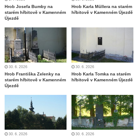
Starých Křečanech
Hrob Josefa Bumby na
Hrob Karla Müllera na starém
Hrob Marie Jakschové na hřbitově v Dubé
starém hřbitově v Kamenném
hřbitově v Kamenném Újezdě
Újezdě
Hrob Františka Hroudy na hřbitově v Dubé
Hrob Aloise Mohla na hřbitově v Dubé
Hrob Erharda Dittricha na hřbitově ve
Velkém Šenově
Hrob Roberta Hitmana na hřbitově ve
Velkém Šenově
30. 6. 2026
30. 6. 2026
Hrob Františka Zelenky na
Hrob Karla Tomka na starém
Hrob rodiny Sochorových na hřbitově v
starém hřbitově v Kamenném
hřbitově v Kamenném Újezdě
Cítolibech
Újezdě
Hrob Adolfa Suchého na hřbitově v
Cítolibech
Hrob Václava Brandejského na hřbitově v
Cítolibech
Hrob Josefa Sladkovského a Marie Liškové
30. 6. 2026
30. 6. 2026
na hřbitově v Cítolibech