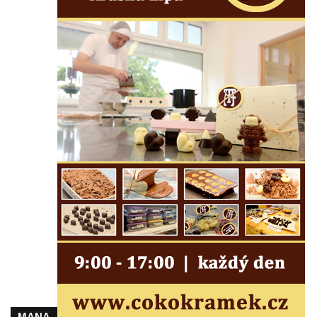
Hrob rodiny Prosche na hřbitově v Lužici
Hrob rodiny Žemličkovy na hřbitově v Lužici
Hrob Emmy Veidl na hřbitově v Lužici
Hrob rodiny Tropschuh na hřbitově v Lužici
Hrob faráře Josef Ottla na hřbitově v
Kozlech
Hrob rodiny Cífkovy na hřbitově v Kozlech
Hrobka rodiny Fuchs u papírny v České
Kamenici
Hrob Zdeňka Nedvěda na hřbitově ve
Sloupu v Čechách
Hrob Ferdinanda Břetislava Mikovce na
hřbitově ve Sloupu v Čechách
Hrob rodiny Haina na hřbitově v Krásné u
Pěnčína
Hrob rodiny Hübner na hřbitově v Krásné u
MANA