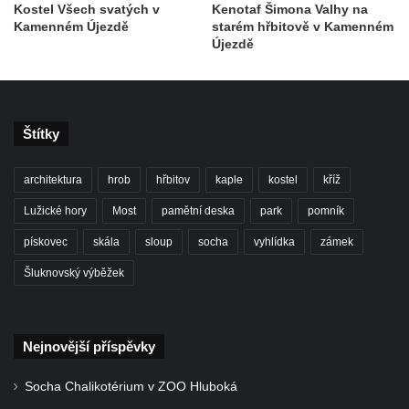
Kostel Všech svatých v
Kenotaf Šimona Valhy na
Hrob Františka Petra na hřbitově v
Kamenném Újezdě
starém hřbitově v Kamenném
Újezdě
Cítolibech
Hrob rodiny Mildorfových na hřbitově v
Cítolibech
Hrob Marie Vostré na hřbitově v Cítolibech
Štítky
Hrob Josefa Friče na hřbitově v Cítolibech
architektura
hrob
hřbitov
kaple
kostel
kříž
Hrob Václava Jindřicha na hřbitově v
Cítolibech
Lužické hory
Most
pamětní deska
park
pomník
Hrob Marie Hartmanové na hřbitově v
pískovec
skála
sloup
socha
vyhlídka
zámek
Cítolibech
Šluknovský výběžek
Hrob Josefa Fořta na hřbitově v Cítolibech
Hrob Jana Čurdy na hřbitově v
Chlumčanech
Nejnovější příspěvky
Hrob Václava Brauna na hřbitově v
Socha Chalikotérium v ZOO Hluboká
Chlumčanech