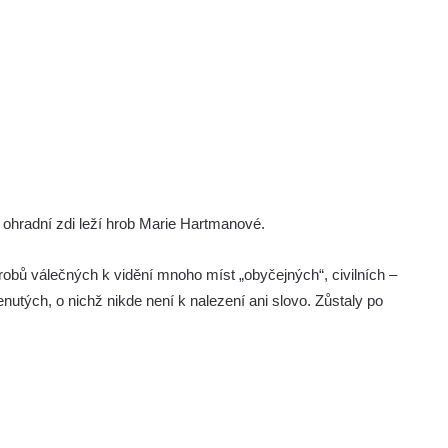
 ohradní zdi leží hrob Marie Hartmanové.
robů válečných k vidění mnoho míst „obyčejných“, civilních –
tých, o nichž nikde není k nalezení ani slovo. Zůstaly po