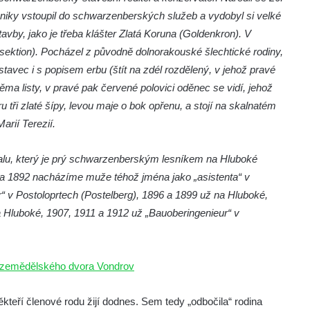
hniky vstoupil do schwarzenberských služeb a vydobyl si velké
vby, jako je třeba klášter Zlatá Koruna (Goldenkron). V
usektion). Pocházel z původně dolnorakouské šlechtické rodiny,
avec i s popisem erbu (štít na zdél rozdělený, v jehož pravé
ěma listy, v pravé pak červené polovici oděnec se vidí, jehož
 tři zlaté šípy, levou maje o bok opřenu, a stojí na skalnatém
arií Terezií.
halu, který je prý schwarzenberským lesníkem na Hluboké
 1892 nacházíme muže téhož jména jako „asistenta“ v
r“ v Postoloprtech (Postelberg), 1896 a 1899 už na Hluboké,
 Hluboké, 1907, 1911 a 1912 už „Bauoberingenieur“ v
 zemědělského dvora Vondrov
kteří členové rodu žijí dodnes. Sem tedy „odbočila“ rodina