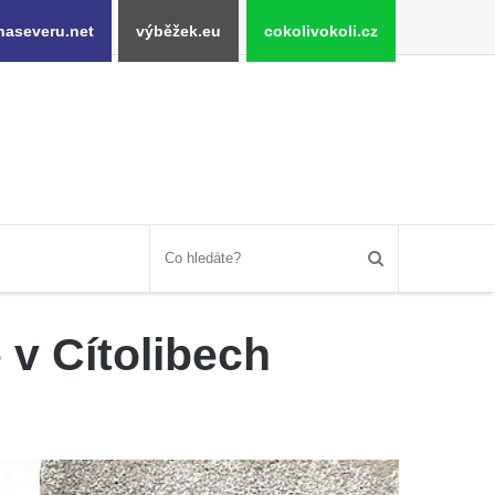
naseveru.net
výběžek.eu
cokolivokoli.cz
 v Cítolibech