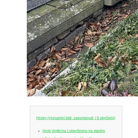
Hroby (významní lidé, zapomenutí, i ti obyčejní)
Hrob Vojtěcha Loberšinera na starém