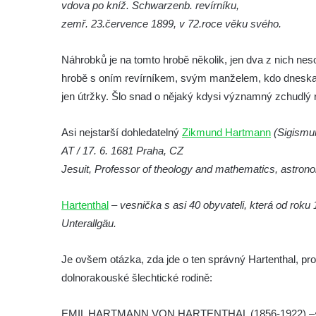
vdova po kníž. Schwarzenb. revírníku,
Hrob Jana Františka Zítka na hřbitově ve
zemř. 23.července 1899, v 72.roce věku svého.
Velešíně
Hrob Jana Kleina na hřbitově ve Velešíně
Náhrobků je na tomto hrobě několik, jen dva z nich nes
Hrob Bartoloměje Vavreyna na hřbitově ve
hrobě s oním revírníkem, svým manželem, kdo dneska 
Velešíně
jen útržky. Šlo snad o nějaký kdysi významný zchudlý
Hrob Josefa Novotného na hřbitově ve
Asi nejstarší dohledatelný
Zikmund Hartmann
(Sigismu
Velešíně
AT / 17. 6. 1681 Praha, CZ
Hrob Jana Křtitele Mikyšky na hřbitově ve
Jesuit, Professor of theology and mathematics, astron
Velešíně
Hrob rodiny Bürgerovy na hřbitově ve
Hartenthal
–
vesnička s asi 40 obyvateli, která od rok
Velešíně
Unterallgäu.
Hrob rodiny Hamerníkovy na hřbitově ve
Velešíně
Je ovšem otázka, zda jde o ten správný Hartenthal, p
Hrob rodiny Kohoutovy na hřbitově ve
dolnorakouské šlechtické rodině:
Velešíně
EMIL HARTMANN VON HARTENTHAL (1856-1922) –
Hrob Šimona Haláčka na hřbitově v Římově