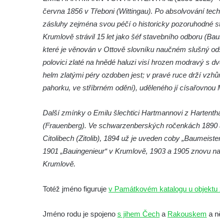
června 1856 v Třeboni (Wittingau). Po absolvování tec
Hrob Jana a Marie Tybytanclových na
zásluhy zejména svou péčí o historicky pozoruhodné sta
hřbitově v Římově
Krumlově strávil 15 let jako šéf stavebního odboru (Ba
Hrob rodiny Lorenz na hřbitově v Římově
které je věnován v Ottově slovníku naučném slušný odst
Hrob rodiny Wähner na hřbitově v Dolním
polovici zlaté na hnědé haluzi visí hrozen modravý s dv
Podluží
helm zlatými péry ozdoben jest; v pravé ruce drží vzhůru
Hrob rodiny Stolle na hřbitově v Dolním
pahorku, ve stříbrném odění), uděleného jí císařovnou M
Podluží
Další zmínky o Emilu šlechtici Hartmannovi z Hartent
Hrob Josefa Adlera na hřbitově v Dolním
(Frauenberg). Ve schwarzenberských ročenkách 1890 a
Podluží
Citolibech (Zitolib), 1894 už je uveden coby „Baumeiste
Hrob Eduarda Tietzeho na hřbitově v
1901 „Bauingenieur“ v Krumlově, 1903 a 1905 znovu na
Dolním Podluží
Krumlově.
Hrob rodiny Meisel na hřbitově v Dolním
Podluží
Totéž jméno figuruje
v Památkovém katalogu u objektu
Hrob rodiny Kunze na hřbitově v Dolním
Podluží
Jméno rodu je spojeno
s jihem Čech
a
Rakouskem
a ně