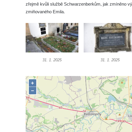
Hrob rodiny Stolle na hřbitově v Horním
zřejmě kvůli službě Schwarzenberkům, jak zmíněno vý
Podluží
zmiňovaného Emila.
Hrob rodiny Pergeltových na hřbitově v
Horním Podluží
Hrob Václava Valouška na hřbitově v
Račicích
Hrob rodiny Hankovy na hřbitově v Račicích
31. 1. 2025
31. 1. 2025
Hrob Josefa Kolínského na hřbitově v
Račicích
Hrob Josefa Marka na hřbitově v Račicích
Hrob rodiny Fuxovy na hřbitově v Hostíně u
Vojkovic
Hrob rodiny Kratochvílovy na hřbitově v
Hostíně u Vojkovic
Hrob rodiny Schusterovy na hřbitově v
Hostíně u Vojkovic