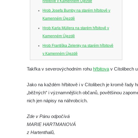
hřbitově v Kamenném Újezdě
Hrob Josefa Bumby na starém hřbitově v
Kamenném Újezdě
Hrob Karla Müllera na starém hřbitově v
Kamenném Újezdě
Hrob Františka Zelenky na starém hřbitově
v Kamenném Újezdě
Hrob Karla Tomka na starém hřbitově v
Takřka v severovýchodním rohu
hřbitova
v Cítolibech u
Kamenném Újezdě
Hrob Františka Šillera na hřbitově ve
Jako na každém hřbitově i v Cítolibech je kromě řady h
Velešíně
„běžných“ i významnějších občanů, povětšinou zapomenu
Hrob Josefa Valeše na hřbitově ve Velešíně
nich jen nápisy na náhrobcích.
Hrob Ladislava Vichra na hřbitově ve
Zde v Pánu odpočívá
Velešíně
MARIE HARTMANOVÁ
Hrob Františka Bürgera na hřbitově ve
z Hartenthalů,
Velešíně