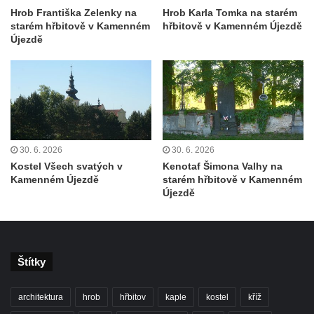
Hrob Františka Zelenky na
Hrob Karla Tomka na starém
Hrob Františka Pence a Václava Hůlky na
starém hřbitově v Kamenném
hřbitově v Kamenném Újezdě
hřbitově ve Hřivicích
Újezdě
Hrob Marie a Josefa Klainových na hřbitově
ve Hřivicích
Hrob Vincence Brzobohatého a Františka
Polívky na hřbitově ve Hřivicích
Hrob Karla Průchy na hřbitově v Jimlíně
30. 6. 2026
30. 6. 2026
Hrob Janů na hřbitově v Opočně u Loun
Kostel Všech svatých v
Kenotaf Šimona Valhy na
Kamenném Újezdě
starém hřbitově v Kamenném
Hrob Marie Wagner na hřbitově v Otvicích
Újezdě
Hrob Leonarda Ulricha na hřbitově ve
Všestudech
Hrob Karla Berouska na hřbitově ve
Štítky
Strupčicích
Hrob Františka Stanislava na hřbitově ve
architektura
hrob
hřbitov
kaple
kostel
kříž
Strupčicích