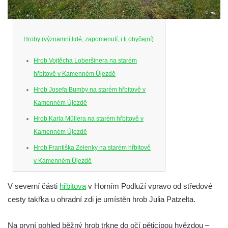
Hroby (významní lidé, zapomenutí, i ti obyčejní)
Hrob Vojtěcha Loberšinera na starém
hřbitově v Kamenném Újezdě
Hrob Josefa Bumby na starém hřbitově v
Kamenném Újezdě
Hrob Karla Müllera na starém hřbitově v
Kamenném Újezdě
Hrob Františka Zelenky na starém hřbitově
v Kamenném Újezdě
Hrob Karla Tomka na starém hřbitově v
V severní části
hřbitova
v Horním Podluží vpravo od středové
Kamenném Újezdě
cesty takřka u ohradní zdi je umístěn hrob Julia Patzelta.
Hrob Františka Šillera na hřbitově ve
Velešíně
Na první pohled běžný hrob trkne do očí pěticípou hvězdou –