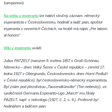
šampionovi)
Hrob rodiny Hamerníkovy na hřbitově ve
Velešíně
Na webu o esperantu
lze nalézt stručný záznam:
německý
Hrob rodiny Kohoutovy na hřbitově ve
esperantista v Československu, hodinář a ladič pian, apoštol
Velešíně
esperanta v severních Čechách, na hrobě má nápis „Per laboro
al honoro“
Hrob Šimona Haláčka na hřbitově v Římově
Hrob Jana a Marie Tybytanclových na
Wiki v esperantu
uvádí:
hřbitově v Římově
Hrob rodiny Lorenz na hřbitově v Římově
Julius PATZELT (narozen 9. května 1857 v Groß-Schönau,
Hrob rodiny Wähner na hřbitově v Dolním
Německo – dnes Velký Šenov v České republice – zemřel 17.
Podluží
ledna 1927 v Obergrundu, Československo, dnes Horní Podluží
Hrob rodiny Stolle na hřbitově v Dolním
v České republice), byl československo-německý esperantista.
Podluží
Byl znám pod přezdívkou „Tausendkünstler“ (Ten nebeský), ve
společnosti Germana Esperanto-Ligo „March“ mu říkaly
Hrob Josefa Adlera na hřbitově v Dolním
PAZELT, např. v nekrologu (1927, č. 2, s. 9.). Profesně byl
Podluží
hodinářem a ladičem pian.
Hrob Eduarda Tietzeho na hřbitově v