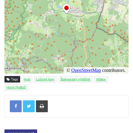
Vojkovic
Hrob rodiny Kratochvílovy na hřbitově v
Hostíně u Vojkovic
Hrob rodiny Schusterovy na hřbitově v
Hostíně u Vojkovic
Hrob rodiny Seidlových z Vraňan na
hřbitově v Lužci nad Vltavou
Hrob rodiny Tichých a Dvořákových na
hřbitově v Lužci nad Vltavou
Tagy
hrob
Lužické hory
Šluknovský výběžek
hřbitov
Hrob rodiny Grosmanovy na hřbitově v
Horní Podluží
Lužci nad Vltavou
Tisknout
Hrob rodiny Pokorných z Vraňan na
hřbitově v Lužci nad Vltavou
Hrob Karla Krále a Františka Kramaty na
hřbitově v Lužci nad Vltavou