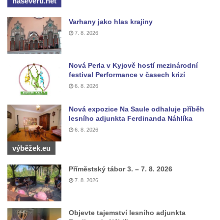
naseveru.net
Hrob Aloise Ptáčka na hřbitově v Lužci nad
Vltavou
Varhany jako hlas krajiny
Hrob Antonína Kostky na hřbitově v Lužci
7. 8. 2026
nad Vltavou
Hrob Josefa Mikyny na hřbitově v Lužci nad
Nová Perla v Kyjově hostí mezinárodní
Vltavou
festival Performance v časech krizí
Hrob rodiny Zilcher na hřbitově v Hrobčicích
6. 8. 2026
Hrob Josefa Sýkory na hřbitově v Dobříni
Nová expozice Na Saule odhaluje příběh
Hrob Antonína Svobody na hřbitově v
lesního adjunkta Ferdinanda Náhlíka
Dobříni
6. 8. 2026
Hrob Václava Fujery na hřbitově v Dobříni
výběžek.eu
Hrob Josefa Zemana na hřbitově v Dobříni
Příměstský tábor 3. – 7. 8. 2026
Hrob Jana Panského a Františka Friče na
7. 8. 2026
hřbitově v Dobříni
Hrob rodiny Prosche na hřbitově v Lužici
Objevte tajemství lesního adjunkta
Hrob rodiny Žemličkovy na hřbitově v Lužici