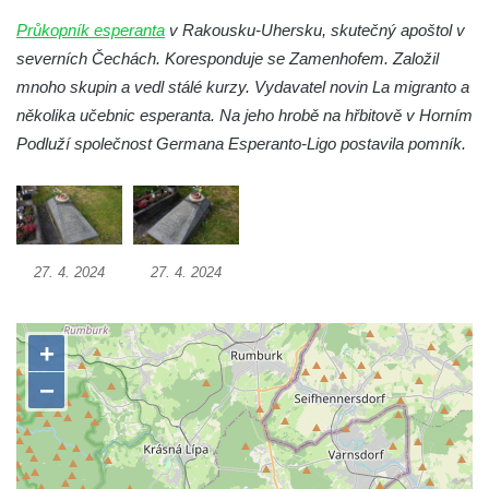
Dolním Podluží
Průkopník esperanta
v Rakousku-Uhersku, skutečný apoštol v
Hrob rodiny Meisel na hřbitově v Dolním
severních Čechách. Koresponduje se Zamenhofem. Založil
Podluží
mnoho skupin a vedl stálé kurzy. Vydavatel novin La migranto a
Hrob rodiny Kunze na hřbitově v Dolním
několika učebnic esperanta. Na jeho hrobě na hřbitově v Horním
Podluží
Podluží společnost Germana Esperanto-Ligo postavila pomník.
Hrob rodiny Stolle na hřbitově v Horním
Podluží
Hrob rodiny Pergeltových na hřbitově v
Horním Podluží
27. 4. 2024
27. 4. 2024
Hrob Václava Valouška na hřbitově v
Račicích
Hrob rodiny Hankovy na hřbitově v Račicích
Hrob Josefa Kolínského na hřbitově v
Račicích
Hrob Josefa Marka na hřbitově v Račicích
Hrob rodiny Fuxovy na hřbitově v Hostíně u