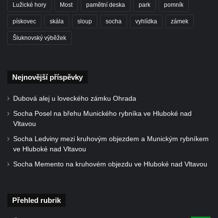
Lužické hory
Most
pamětní deska
park
pomník
Hrob Theodora Paděry na hřbitově ve
Velkých Žernosekách
pískovec
skála
sloup
socha
vyhlídka
zámek
Hrob rodiny Victorinovy na hřbitově v
Šluknovský výběžek
Chloumku v Mělníku
Hrob rodiny z Wartburgu a Pöschlovy na
hřbitově v Chloumku v Mělníku
Nejnovější příspěvky
Hrob rodiny Neumannových na hřbitově v
Dubová alej u loveckého zámku Ohrada
Chloumku v Mělníku
Socha Posel na břehu Munického rybníka ve Hluboké nad
Hrob rodiny Vávrových na hřbitově v
Vltavou
Chloumku v Mělníku
Socha Ledviny mezi kruhovým objezdem a Munickým rybníkem
Hrob rodiny Schmidlových na hřbitově v
ve Hluboké nad Vltavou
Chloumku v Mělníku
Socha Memento na kruhovém objezdu ve Hluboké nad Vltavou
Hrob rodiny Sixtových na hřbitově v
Chloumku v Mělníku
Přehled rubrik
Hrob rodiny Goldschmidových a
Sedláčkových na hřbitově v Chloumku v