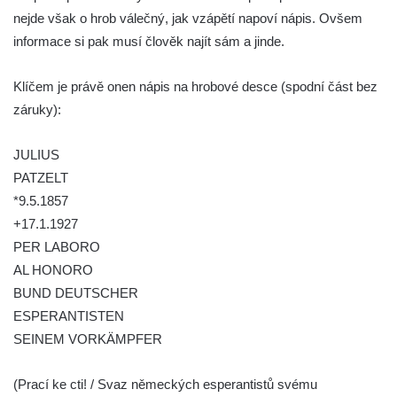
Hrob Josefa Valeše na hřbitově ve Velešíně
nejde však o hrob válečný, jak vzápětí napoví nápis. Ovšem
Hrob Ladislava Vichra na hřbitově ve
informace si pak musí člověk najít sám a jinde.
Velešíně
Klíčem je právě onen nápis na hrobové desce (spodní část bez
Hrob Františka Bürgera na hřbitově ve
záruky):
Velešíně
Hrob Jana Františka Zítka na hřbitově ve
JULIUS
Velešíně
PATZELT
Hrob Jana Kleina na hřbitově ve Velešíně
*9.5.1857
Hrob Bartoloměje Vavreyna na hřbitově ve
+17.1.1927
Velešíně
PER LABORO
AL HONORO
Hrob Josefa Novotného na hřbitově ve
BUND DEUTSCHER
Velešíně
ESPERANTISTEN
Hrob Jana Křtitele Mikyšky na hřbitově ve
SEINEM VORKÄMPFER
Velešíně
Hrob rodiny Bürgerovy na hřbitově ve
(Prací ke cti! / Svaz německých esperantistů svému
Velešíně