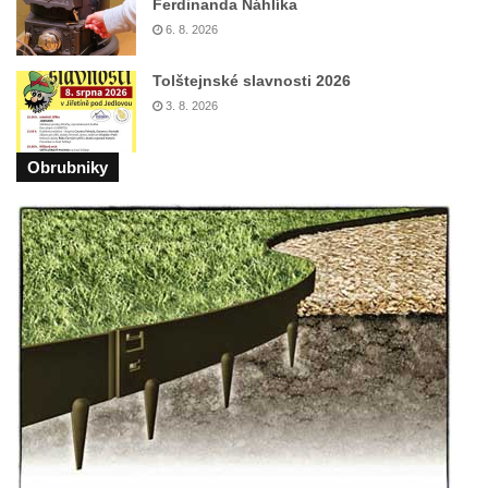
Ferdinanda Náhlíka
Hrob Emmy Veidl na hřbitově v Lužici
6. 8. 2026
Hrob rodiny Tropschuh na hřbitově v Lužici
Tolštejnské slavnosti 2026
Hrob faráře Josef Ottla na hřbitově v
3. 8. 2026
Kozlech
Hrob rodiny Cífkovy na hřbitově v Kozlech
Obrubniky
Hrobka rodiny Fuchs u papírny v České
Kamenici
Hrob Zdeňka Nedvěda na hřbitově ve
Sloupu v Čechách
Hrob Ferdinanda Břetislava Mikovce na
hřbitově ve Sloupu v Čechách
Hrob rodiny Haina na hřbitově v Krásné u
Pěnčína
Hrob rodiny Hübner na hřbitově v Krásné u
Pěnčína