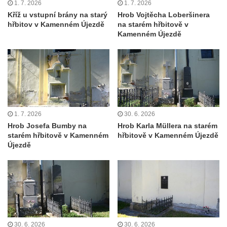
1. 7. 2026
1. 7. 2026
Cítolibech
Kříž u vstupní brány na starý
Hrob Vojtěcha Loberšinera
Hrob rodiny Mildorfových na hřbitově v
hřbitov v Kamenném Újezdě
na starém hřbitově v
Cítolibech
Kamenném Újezdě
Hrob Marie Vostré na hřbitově v Cítolibech
Hrob Josefa Friče na hřbitově v Cítolibech
Hrob Václava Jindřicha na hřbitově v
Cítolibech
Hrob Marie Hartmanové na hřbitově v
1. 7. 2026
30. 6. 2026
Cítolibech
Hrob Josefa Bumby na
Hrob Karla Müllera na starém
starém hřbitově v Kamenném
hřbitově v Kamenném Újezdě
Hrob Josefa Fořta na hřbitově v Cítolibech
Újezdě
Hrob Jana Čurdy na hřbitově v
Chlumčanech
Hrob Václava Brauna na hřbitově v
Chlumčanech
Hrob Karla Schneidra na hřbitově ve
Hřivicích
30. 6. 2026
30. 6. 2026