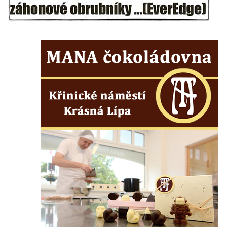
Hrob rodiny Kundlatsch-Lucke na hřbitově v
Krásné u Pěnčína
Hrob Jana Kačera na hřbitově v Želkovicích
Hrob Friedricha Hoffmanna na hřbitově v
Šumburku nad Desnou – Tanvaldu
Hrob rodiny Dulde na hřbitově v Šumburku
nad Desnou – Tanvaldu
Hrob manželů Stumpe na hřbitově v
Šumburku nad Desnou – Tanvaldu
Hrob Waltera Pochmanna na hřbitově v
Šumburku nad Desnou – Tanvaldu
Hrob rodiny Pochmannových na hřbitově v
Šumburku nad Desnou – Tanvaldu
Hrob Oskara Josefa Heyera na hřbitově ve
Starých Křečanech
Hrob Marie Jakschové na hřbitově v Dubé