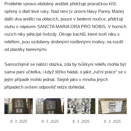
Protilehle vpravo obdobný andílek přidržuje pravačkou kříž,
Hrob rodiny Hamerníkovy na hřbitově ve
opřený o dlaň levé ruky. Nad nimi (v úrovni hlavy Panny Marie)
Velešíně
další dva andílci na oblacích, pouze v bederní roušce, přidržují
Hrob rodiny Kohoutovy na hřbitově ve
stuhu s nápisem SANCTA MARIA ORA PRO NOBIS. V horních
Velešíně
rozích niky pěticípé hvězdy. Okraje kachlů, které tvoří niku s
Hrob Šimona Haláčka na hřbitově v Římově
reliéfem, jsou ozdobeny drobnými rostlinnými motivy, na rozdíl
od plastiky barevnými.
Hrob Jana a Marie Tybytanclových na
hřbitově v Římově
Samozřejmě se nabízí otázka, zda by tvůrkyní reliéfu mohla být
Hrob rodiny Lorenz na hřbitově v Římově
sama paní učitelka, i když těžko hádat, o jaké „ruční práce“ se v
Hrob rodiny Wähner na hřbitově v Dolním
jejím případě mohlo jednat. Stejně jako v mnoha jiných
Podluží
případech ovšem odpověď nelze dohledat.
Hrob rodiny Stolle na hřbitově v Dolním
Podluží
Hrob Josefa Adlera na hřbitově v Dolním
Podluží
8. 3. 2025
8. 3. 2025
8. 3. 2025
8. 3. 2025
Hrob Eduarda Tietzeho na hřbitově v