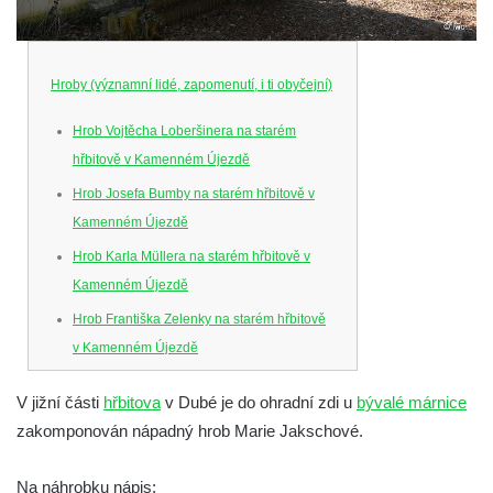
Hroby (významní lidé, zapomenutí, i ti obyčejní)
Hrob Vojtěcha Loberšinera na starém
hřbitově v Kamenném Újezdě
Hrob Josefa Bumby na starém hřbitově v
Kamenném Újezdě
Hrob Karla Müllera na starém hřbitově v
Kamenném Újezdě
Hrob Františka Zelenky na starém hřbitově
v Kamenném Újezdě
Hrob Karla Tomka na starém hřbitově v
V jižní části
hřbitova
v Dubé je do ohradní zdi u
bývalé márnice
Kamenném Újezdě
zakomponován nápadný hrob Marie Jakschové.
Hrob Františka Šillera na hřbitově ve
Velešíně
Na náhrobku nápis: