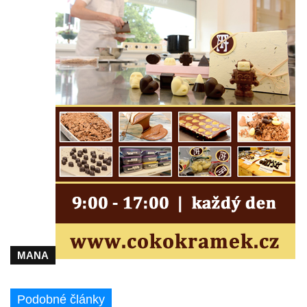
Hrob rodiny Kundlatsch-Lucke na hřbitově v
Krásné u Pěnčína
Hrob Jana Kačera na hřbitově v Želkovicích
Hrob Friedricha Hoffmanna na hřbitově v
Šumburku nad Desnou – Tanvaldu
Hrob rodiny Dulde na hřbitově v Šumburku
nad Desnou – Tanvaldu
Hrob manželů Stumpe na hřbitově v
Šumburku nad Desnou – Tanvaldu
Hrob Waltera Pochmanna na hřbitově v
Šumburku nad Desnou – Tanvaldu
Hrob rodiny Pochmannových na hřbitově v
Šumburku nad Desnou – Tanvaldu
MANA
Hrob Oskara Josefa Heyera na hřbitově ve
Starých Křečanech
Podobné články
Hrob Marie Jakschové na hřbitově v Dubé