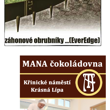
Hrob Emmy Veidl na hřbitově v Lužici
Hrob rodiny Tropschuh na hřbitově v Lužici
Hrob faráře Josef Ottla na hřbitově v
Kozlech
Hrob rodiny Cífkovy na hřbitově v Kozlech
Hrobka rodiny Fuchs u papírny v České
Kamenici
Hrob Zdeňka Nedvěda na hřbitově ve
Sloupu v Čechách
Hrob Ferdinanda Břetislava Mikovce na
hřbitově ve Sloupu v Čechách
Hrob rodiny Haina na hřbitově v Krásné u
Pěnčína
Hrob rodiny Hübner na hřbitově v Krásné u
Pěnčína