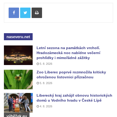
Vojkovic
Tisknout
Hrob rodiny Kratochvílovy na hřbitově v
Hostíně u Vojkovic
Hrob rodiny Schusterovy na hřbitově v
Hostíně u Vojkovic
naseveru.net
Hrob rodiny Seidlových z Vraňan na
Letní sezona na památkách vrcholí.
hřbitově v Lužci nad Vltavou
Hradozámecká noc nabídne večerní
prohlídky i mimořádné zážitky
Hrob rodiny Tichých a Dvořákových na
5. 8. 2026
hřbitově v Lužci nad Vltavou
Zoo Liberec poprvé rozmnožila kriticky
Hrob rodiny Grosmanovy na hřbitově v
ohroženou listovnici přízračnou
Lužci nad Vltavou
5. 8. 2026
Hrob rodiny Pokorných z Vraňan na
hřbitově v Lužci nad Vltavou
Liberecký kraj zahájil obnovu historických
domů u Vodního hradu v České Lípě
Hrob Karla Krále a Františka Kramaty na
4. 8. 2026
hřbitově v Lužci nad Vltavou
výběžek.eu