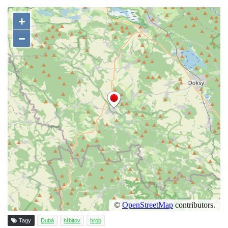
Dolním Podluží
Hrob rodiny Meisel na hřbitově v Dolním
Podluží
Hrob rodiny Kunze na hřbitově v Dolním
Podluží
Hrob rodiny Stolle na hřbitově v Horním
Podluží
Hrob rodiny Pergeltových na hřbitově v
Horním Podluží
Hrob Václava Valouška na hřbitově v
Račicích
Hrob rodiny Hankovy na hřbitově v Račicích
Hrob Josefa Kolínského na hřbitově v
Račicích
Hrob Josefa Marka na hřbitově v Račicích
Tagy
Dubá
hřbitov
hrob
Hrob rodiny Fuxovy na hřbitově v Hostíně u