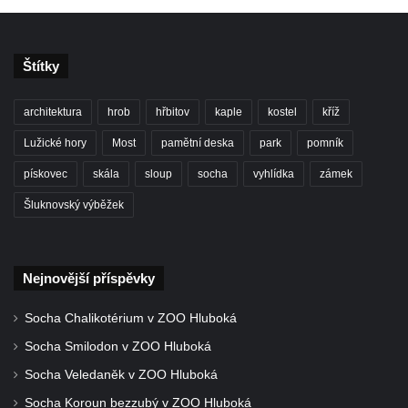
Hrob Františka Pence a Václava Hůlky na
hřbitově ve Hřivicích
Štítky
Hrob Marie a Josefa Klainových na hřbitově
ve Hřivicích
architektura
hrob
hřbitov
kaple
kostel
kříž
Hrob Vincence Brzobohatého a Františka
Lužické hory
Most
pamětní deska
park
pomník
Polívky na hřbitově ve Hřivicích
pískovec
skála
sloup
socha
vyhlídka
zámek
Hrob Karla Průchy na hřbitově v Jimlíně
Šluknovský výběžek
Hrob Janů na hřbitově v Opočně u Loun
Hrob Marie Wagner na hřbitově v Otvicích
Hrob Leonarda Ulricha na hřbitově ve
Nejnovější příspěvky
Všestudech
Hrob Karla Berouska na hřbitově ve
Socha Chalikotérium v ZOO Hluboká
Strupčicích
Socha Smilodon v ZOO Hluboká
Hrob Františka Stanislava na hřbitově ve
Socha Veledaněk v ZOO Hluboká
Strupčicích
Socha Koroun bezzubý v ZOO Hluboká