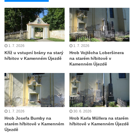
Hrob Františka Hroudy na hřbitově v Dubé
Hrob Aloise Mohla na hřbitově v Dubé
Hrob Erharda Dittricha na hřbitově ve
Velkém Šenově
Hrob Roberta Hitmana na hřbitově ve
1. 7. 2026
1. 7. 2026
Velkém Šenově
Kříž u vstupní brány na starý
Hrob Vojtěcha Loberšinera
hřbitov v Kamenném Újezdě
na starém hřbitově v
Hrob rodiny Sochorových na hřbitově v
Kamenném Újezdě
Cítolibech
Hrob Adolfa Suchého na hřbitově v
Cítolibech
Hrob Václava Brandejského na hřbitově v
Cítolibech
1. 7. 2026
30. 6. 2026
Hrob Josefa Sladkovského a Marie Liškové
Hrob Josefa Bumby na
Hrob Karla Müllera na starém
na hřbitově v Cítolibech
starém hřbitově v Kamenném
hřbitově v Kamenném Újezdě
Hrob Františka Petra na hřbitově v
Újezdě