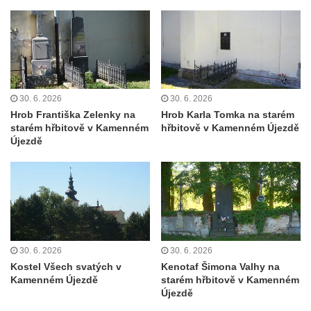
Cítolibech
Hrob rodiny Mildorfových na hřbitově v
Cítolibech
Hrob Marie Vostré na hřbitově v Cítolibech
Hrob Josefa Friče na hřbitově v Cítolibech
30. 6. 2026
30. 6. 2026
Hrob Václava Jindřicha na hřbitově v
Hrob Františka Zelenky na
Hrob Karla Tomka na starém
starém hřbitově v Kamenném
hřbitově v Kamenném Újezdě
Cítolibech
Újezdě
Hrob Marie Hartmanové na hřbitově v
Cítolibech
Hrob Josefa Fořta na hřbitově v Cítolibech
Hrob Jana Čurdy na hřbitově v
Chlumčanech
Hrob Václava Brauna na hřbitově v
30. 6. 2026
30. 6. 2026
Kostel Všech svatých v
Kenotaf Šimona Valhy na
Chlumčanech
Kamenném Újezdě
starém hřbitově v Kamenném
Hrob Karla Schneidra na hřbitově ve
Újezdě
Hřivicích