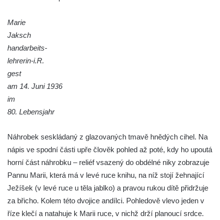
Hrob Josefa Valeše na hřbitově ve Velešíně
Marie
Hrob Ladislava Vichra na hřbitově ve
Jaksch
Velešíně
handarbeits-
Hrob Františka Bürgera na hřbitově ve
lehrerin-i.R.
Velešíně
gest
Hrob Jana Františka Zítka na hřbitově ve
am 14. Juni 1936
Velešíně
im
Hrob Jana Kleina na hřbitově ve Velešíně
80. Lebensjahr
Hrob Bartoloměje Vavreyna na hřbitově ve
Velešíně
Náhrobek seskládaný z glazovaných tmavě hnědých cihel. Na
nápis ve spodní části upře člověk pohled až poté, kdy ho upoutá
Hrob Josefa Novotného na hřbitově ve
horní část náhrobku – reliéf vsazený do obdélné niky zobrazuje
Velešíně
Pannu Marii, která má v levé ruce knihu, na níž stojí žehnající
Hrob Jana Křtitele Mikyšky na hřbitově ve
Ježíšek (v levé ruce u těla jablko) a pravou rukou dítě přidržuje
Velešíně
za břicho. Kolem této dvojice andílci. Pohledově vlevo jeden v
Hrob rodiny Bürgerovy na hřbitově ve
říze klečí a natahuje k Marii ruce, v nichž drží planoucí srdce.
Velešíně