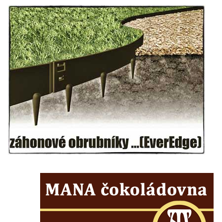
Hrob Emmy Veidl na hřbitově v Lužici
Hrob rodiny Tropschuh na hřbitově v Lužici
Hrob faráře Josef Ottla na hřbitově v
Kozlech
Hrob rodiny Cífkovy na hřbitově v Kozlech
Hrobka rodiny Fuchs u papírny v České
Kamenici
Hrob Zdeňka Nedvěda na hřbitově ve
Sloupu v Čechách
Hrob Ferdinanda Břetislava Mikovce na
hřbitově ve Sloupu v Čechách
Hrob rodiny Haina na hřbitově v Krásné u
Pěnčína
Hrob rodiny Hübner na hřbitově v Krásné u
Pěnčína