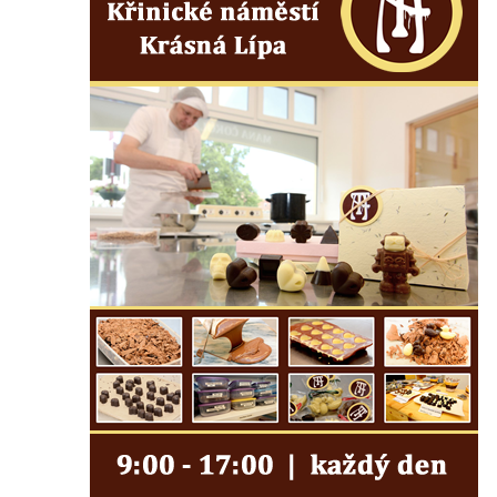
Hrob rodiny Kundlatsch-Lucke na hřbitově v
Krásné u Pěnčína
Hrob Jana Kačera na hřbitově v Želkovicích
Hrob Friedricha Hoffmanna na hřbitově v
Šumburku nad Desnou – Tanvaldu
Hrob rodiny Dulde na hřbitově v Šumburku
nad Desnou – Tanvaldu
Hrob manželů Stumpe na hřbitově v
Šumburku nad Desnou – Tanvaldu
Hrob Waltera Pochmanna na hřbitově v
Šumburku nad Desnou – Tanvaldu
Hrob rodiny Pochmannových na hřbitově v
Šumburku nad Desnou – Tanvaldu
Hrob Oskara Josefa Heyera na hřbitově ve
Starých Křečanech
Hrob Marie Jakschové na hřbitově v Dubé