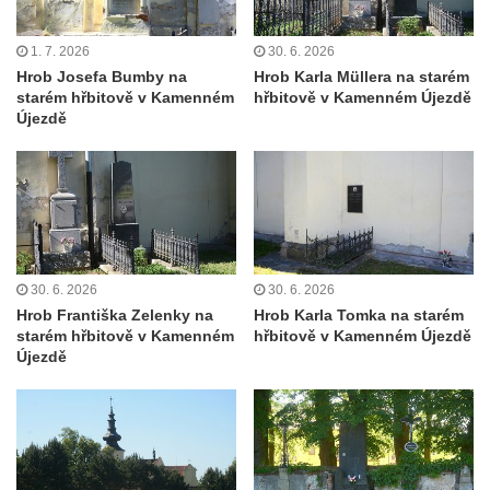
Cítolibech
Hrob rodiny Mildorfových na hřbitově v
1. 7. 2026
30. 6. 2026
Cítolibech
Hrob Josefa Bumby na
Hrob Karla Müllera na starém
starém hřbitově v Kamenném
hřbitově v Kamenném Újezdě
Hrob Marie Vostré na hřbitově v Cítolibech
Újezdě
Hrob Josefa Friče na hřbitově v Cítolibech
Hrob Václava Jindřicha na hřbitově v
Cítolibech
Hrob Marie Hartmanové na hřbitově v
Cítolibech
30. 6. 2026
30. 6. 2026
Hrob Josefa Fořta na hřbitově v Cítolibech
Hrob Františka Zelenky na
Hrob Karla Tomka na starém
Hrob Jana Čurdy na hřbitově v
starém hřbitově v Kamenném
hřbitově v Kamenném Újezdě
Újezdě
Chlumčanech
Hrob Václava Brauna na hřbitově v
Chlumčanech
Hrob Karla Schneidra na hřbitově ve
Hřivicích