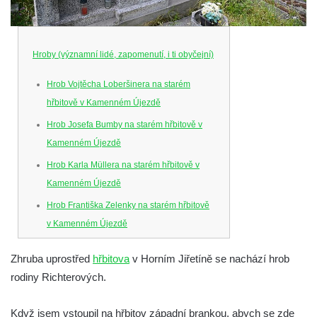
Hroby (významní lidé, zapomenutí, i ti obyčejní)
Hrob Vojtěcha Loberšinera na starém
hřbitově v Kamenném Újezdě
Hrob Josefa Bumby na starém hřbitově v
Kamenném Újezdě
Hrob Karla Müllera na starém hřbitově v
Kamenném Újezdě
Hrob Františka Zelenky na starém hřbitově
v Kamenném Újezdě
Hrob Karla Tomka na starém hřbitově v
Zhruba uprostřed
hřbitova
v Horním Jiřetíně se nachází hrob
Kamenném Újezdě
rodiny Richterových.
Hrob Františka Šillera na hřbitově ve
Velešíně
Když jsem vstoupil na hřbitov západní brankou, abych se zde