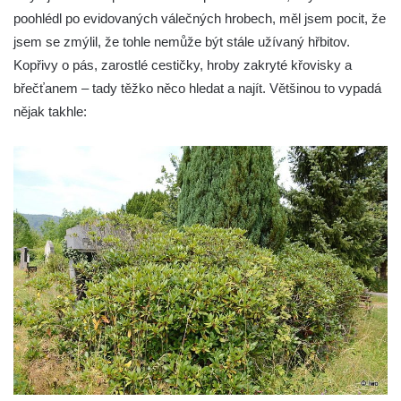
Hrob Josefa Valeše na hřbitově ve Velešíně
poohlédl po evidovaných válečných hrobech, měl jsem pocit, že
Hrob Ladislava Vichra na hřbitově ve
jsem se zmýlil, že tohle nemůže být stále užívaný hřbitov.
Velešíně
Kopřivy o pás, zarostlé cestičky, hroby zakryté křovisky a
břečťanem – tady těžko něco hledat a najít. Většinou to vypadá
Hrob Františka Bürgera na hřbitově ve
nějak takhle:
Velešíně
Hrob Jana Františka Zítka na hřbitově ve
Velešíně
Hrob Jana Kleina na hřbitově ve Velešíně
Hrob Bartoloměje Vavreyna na hřbitově ve
Velešíně
Hrob Josefa Novotného na hřbitově ve
Velešíně
Hrob Jana Křtitele Mikyšky na hřbitově ve
Velešíně
Hrob rodiny Bürgerovy na hřbitově ve
Velešíně