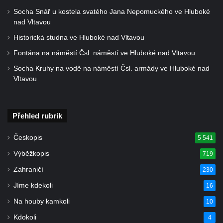
Hrob Theodora Paděry na hřbitově ve
Socha Snář u kostela svatého Jana Nepomuckého ve Hluboké
Velkých Žernosekách
nad Vltavou
Hrob rodiny Victorinovy na hřbitově v
Historická studna ve Hluboké nad Vltavou
Chloumku v Mělníku
Fontána na náměstí Čsl. náměstí ve Hluboké nad Vltavou
Hrob rodiny z Wartburgu a Pöschlovy na
Socha Kruhy na vodě na náměstí Čsl. armády ve Hluboké nad
hřbitově v Chloumku v Mělníku
Vltavou
Hrob rodiny Neumannových na hřbitově v
Chloumku v Mělníku
Přehled rubrik
Hrob rodiny Vávrových na hřbitově v
Chloumku v Mělníku
Českopis
5 541
Hrob rodiny Schmidlových na hřbitově v
Výběžkopis
719
Chloumku v Mělníku
Zahraničí
230
Hrob rodiny Sixtových na hřbitově v
Jíme kdekoli
16
Chloumku v Mělníku
Na houby kamkoli
10
Hrob rodiny Goldschmidových a
Kdokoli
4
Sedláčkových na hřbitově v Chloumku v