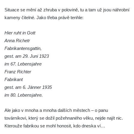
Hrob rodiny Hamerníkovy na hřbitově ve
Situace se mění až zhruba v polovině, tu a tam už jsou náhrobní
Velešíně
kameny čitelné. Jako třeba právě tenhle:
Hrob rodiny Kohoutovy na hřbitově ve
Hier ruht in Gott
Velešíně
Anna Richetr
Hrob Šimona Haláčka na hřbitově v Římově
Fabrikantensgattin,
Hrob Jana a Marie Tybytanclových na
gest. am 29. Juni 1923
hřbitově v Římově
im 67. Lebensjahre
Hrob rodiny Lorenz na hřbitově v Římově
Franz Richter
Hrob rodiny Wähner na hřbitově v Dolním
Fabrikant
Podluží
gest. am 6. Jänner 1935
im 80. Lebensjahre.
Hrob rodiny Stolle na hřbitově v Dolním
Podluží
Ale jako v mnoha a mnoha dalších městech – o panu
Hrob Josefa Adlera na hřbitově v Dolním
továrníkovi, který se dožil požehnaného věku, nejde najít nic.
Podluží
Kterouže fabrikou se mohl honosit, kdo dneska ví…
Hrob Eduarda Tietzeho na hřbitově v