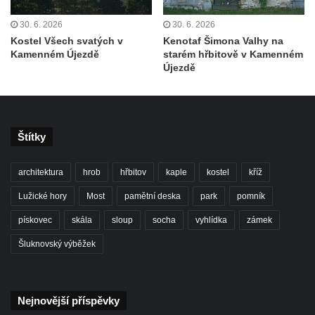
Hrob Františka Pence a Václava Hůlky na
30. 6. 2026
30. 6. 2026
hřbitově ve Hřivicích
Kostel Všech svatých v
Kenotaf Šimona Valhy na
Kamenném Újezdě
starém hřbitově v Kamenném
Hrob Marie a Josefa Klainových na hřbitově
Újezdě
ve Hřivicích
Hrob Vincence Brzobohatého a Františka
Polívky na hřbitově ve Hřivicích
Štítky
Hrob Karla Průchy na hřbitově v Jimlíně
Hrob Janů na hřbitově v Opočně u Loun
architektura
hrob
hřbitov
kaple
kostel
kříž
Hrob Marie Wagner na hřbitově v Otvicích
Lužické hory
Most
pamětní deska
park
pomník
Hrob Leonarda Ulricha na hřbitově ve
pískovec
skála
sloup
socha
vyhlídka
zámek
Všestudech
Hrob Karla Berouska na hřbitově ve
Šluknovský výběžek
Strupčicích
Hrob Františka Stanislava na hřbitově ve
Nejnovější příspěvky
Strupčicích