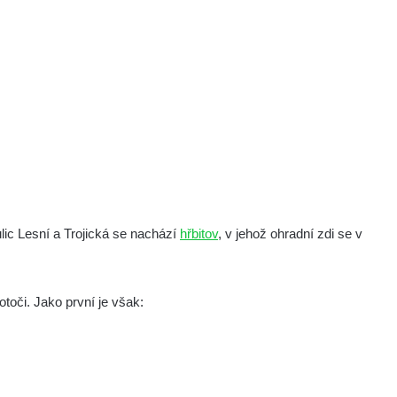
lic Lesní a Trojická se nachází
hřbitov
, v jehož ohradní zdi se v
lotoči. Jako první je však: