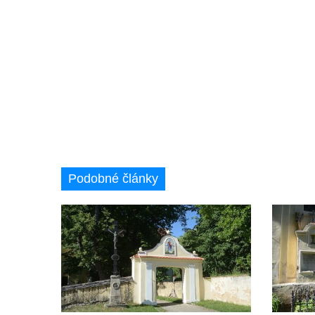
Podluží
Hrob rodiny Stolle na hřbitově v Horním
Podluží
Hrob rodiny Pergeltových na hřbitově v
Horním Podluží
Hrob Václava Valouška na hřbitově v
Račicích
Hrob rodiny Hankovy na hřbitově v Račicích
Podobné články
Hrob Josefa Kolínského na hřbitově v
Račicích
Hrob Josefa Marka na hřbitově v Račicích
Hrob rodiny Fuxovy na hřbitově v Hostíně u
Vojkovic
Hrob rodiny Kratochvílovy na hřbitově v
Hostíně u Vojkovic