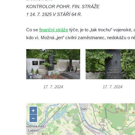
KONTROLOR POHR. FIN. STRÁŽE
Velešíně
† 14. 7. 1925 V STÁŘÍ 64 R.
Hrob Jana Františka Zítka na hřbitově ve
Velešíně
Co se
finanční stráže
týče, je to „tak trochu“ vojenské, a
Hrob Jana Kleina na hřbitově ve Velešíně
kdo ví. Možná „jen“ civilní zaměstnanec, nedokážu o ně
Hrob Bartoloměje Vavreyna na hřbitově ve
Velešíně
Hrob Josefa Novotného na hřbitově ve
Velešíně
Hrob Jana Křtitele Mikyšky na hřbitově ve
Velešíně
17. 7. 2024
17. 7. 2024
Hrob rodiny Bürgerovy na hřbitově ve
Velešíně
Hrob rodiny Hamerníkovy na hřbitově ve
Velešíně
Hrob rodiny Kohoutovy na hřbitově ve