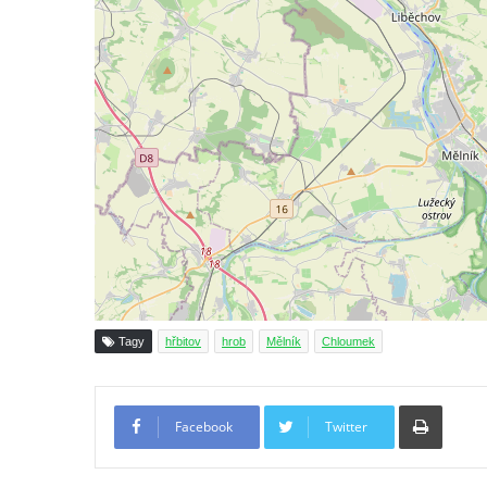
Velešíně
Hrob Šimona Haláčka na hřbitově v Římově
Hrob Jana a Marie Tybytanclových na
hřbitově v Římově
Hrob rodiny Lorenz na hřbitově v Římově
Hrob rodiny Wähner na hřbitově v Dolním
Podluží
Hrob rodiny Stolle na hřbitově v Dolním
Podluží
Hrob Josefa Adlera na hřbitově v Dolním
Podluží
Tagy
hřbitov
hrob
Mělník
Chloumek
Hrob Eduarda Tietzeho na hřbitově v
Dolním Podluží
Tiskno
Hrob rodiny Meisel na hřbitově v Dolním
Facebook
Twitter
Podluží
Hrob rodiny Kunze na hřbitově v Dolním