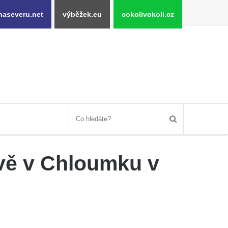
naseveru.net
výběžek.eu
cokolivokoli.cz
vě v Chloumku v