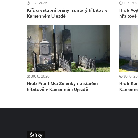
Hrob rodiny Schusterovy na hřbitově v
1. 7. 2026
1. 7. 20
Kříž u vstupní brány na starý hřbitov v
Hrob Voj
Hostíně u Vojkovic
Kamenném Újezdě
hřbitov
Hrob rodiny Seidlových z Vraňan na
hřbitově v Lužci nad Vltavou
Hrob rodiny Tichých a Dvořákových na
hřbitově v Lužci nad Vltavou
Hrob rodiny Grosmanovy na hřbitově v
Lužci nad Vltavou
Hrob rodiny Pokorných z Vraňan na
30. 6. 2026
30. 6. 2
hřbitově v Lužci nad Vltavou
Hrob Františka Zelenky na starém
Hrob Kar
hřbitově v Kamenném Újezdě
Kamenné
Hrob Karla Krále a Františka Kramaty na
hřbitově v Lužci nad Vltavou
Hrob Aloise Ptáčka na hřbitově v Lužci nad
Vltavou
Hrob Antonína Kostky na hřbitově v Lužci
nad Vltavou
Štítky