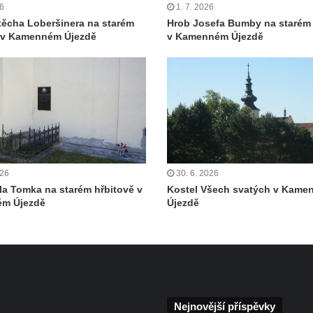
26
1. 7. 2026
těcha Loberšinera na starém
Hrob Josefa Bumby na starém 
ě v Kamenném Újezdě
v Kamenném Újezdě
026
30. 6. 2026
la Tomka na starém hřbitově v
Kostel Všech svatých v Kam
m Újezdě
Újezdě
Nejnovější příspěvky