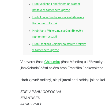
Hrob Vojtěcha Loberšinera na starém
hřbitově v Kamenném Újezdě
Hrob Josefa Bumby na starém hřbitově v
Kamenném Újezdě
Hrob Karla Müllera na starém hřbitově v
Kamenném Újezdě
Hrob Františka Zelenky na starém hřbitově
v Kamenném Újezdě
Hrob Karla Tomka na starém hřbitově v
V severní části
Chloumku
(část Mělníka) u křižovatky u
Kamenném Újezdě
jihovýchodní části nalézá hrob Františka Jankovského.
Hrob Františka Šillera na hřbitově ve
Velešíně
Hrob zjevně rodinný, ale příjmení se ti střídají jak na ko
Hrob Josefa Valeše na hřbitově ve Velešíně
ZDE V PÁNU ODPOČÍVÁ
Hrob Ladislava Vichra na hřbitově ve
FRANTIŠEK
Velešíně
JANKOVSKÝ
Hrob Františka Bürgera na hřbitově ve