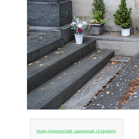
Hroby (významní lidé, zapomenutí, i ti obyčejní)