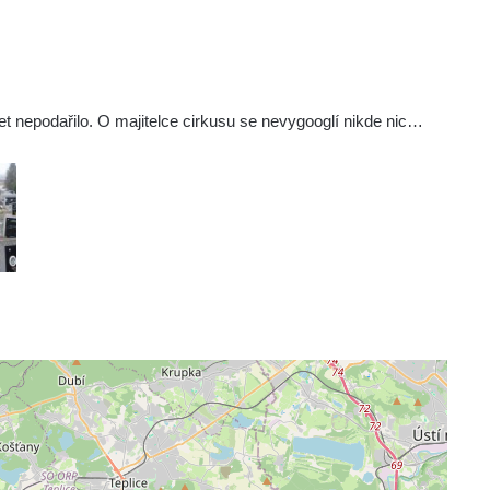
t nepodařilo. O majitelce cirkusu se nevygooglí nikde nic…