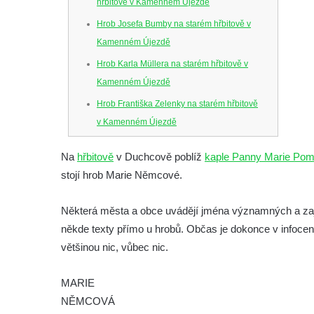
hřbitově v Kamenném Újezdě
Hrob Josefa Bumby na starém hřbitově v
Kamenném Újezdě
Hrob Karla Müllera na starém hřbitově v
Kamenném Újezdě
Hrob Františka Zelenky na starém hřbitově
v Kamenném Újezdě
Hrob Karla Tomka na starém hřbitově v
Na
hřbitově
v Duchcově poblíž
kaple Panny Marie Po
Kamenném Újezdě
stojí hrob Marie Němcové.
Hrob Františka Šillera na hřbitově ve
Velešíně
Některá města a obce uvádějí jména významných a zaj
Hrob Josefa Valeše na hřbitově ve Velešíně
někde texty přímo u hrobů. Občas je dokonce v infocent
Hrob Ladislava Vichra na hřbitově ve
většinou nic, vůbec nic.
Velešíně
MARIE
Hrob Františka Bürgera na hřbitově ve
NĚMCOVÁ
Velešíně