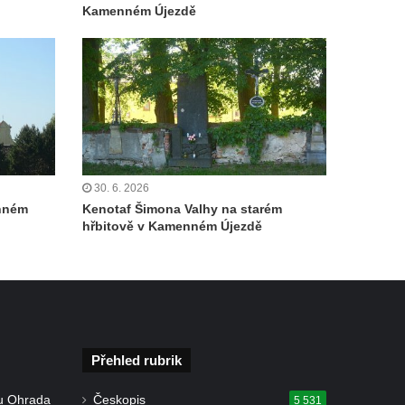
Kamenném Újezdě
30. 6. 2026
enném
Kenotaf Šimona Valhy na starém
hřbitově v Kamenném Újezdě
Přehled rubrik
u Ohrada
Českopis
5 531