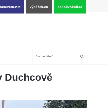
naseveru.net
výběžek.eu
cokolivokoli.cz
 v Duchcově