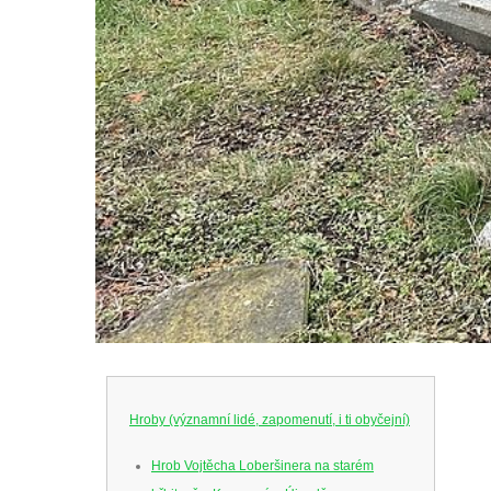
Hroby (významní lidé, zapomenutí, i ti obyčejní)
Hrob Vojtěcha Loberšinera na starém