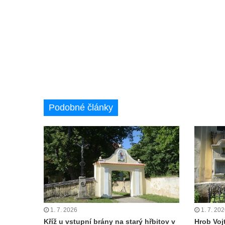
Hrob rodiny Stolle na hřbitově v Horním
Podluží
Hrob rodiny Pergeltových na hřbitově v
Horním Podluží
Hrob Václava Valouška na hřbitově v
Račicích
Hrob rodiny Hankovy na hřbitově v Račicích
Podobné články
Hrob Josefa Kolínského na hřbitově v
Račicích
Hrob Josefa Marka na hřbitově v Račicích
Hrob rodiny Fuxovy na hřbitově v Hostíně u
Vojkovic
Hrob rodiny Kratochvílovy na hřbitově v
Hostíně u Vojkovic
Hrob rodiny Schusterovy na hřbitově v
1. 7. 2026
1. 7. 20
Kříž u vstupní brány na starý hřbitov v
Hrob Voj
Hostíně u Vojkovic