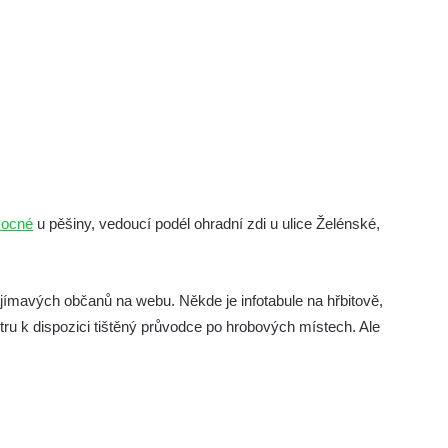
mocné
u pěšiny, vedoucí podél ohradní zdi u ulice Želénské,
ímavých občanů na webu. Někde je infotabule na hřbitově,
ru k dispozici tištěný průvodce po hrobových místech. Ale