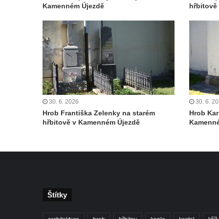
Kamenném Újezdě
hřbitov
Hrob rodiny Seidlových z Vraňan na
hřbitově v Lužci nad Vltavou
Hrob rodiny Tichých a Dvořákových na
hřbitově v Lužci nad Vltavou
Hrob rodiny Grosmanovy na hřbitově v
Lužci nad Vltavou
Hrob rodiny Pokorných z Vraňan na
30. 6. 2026
30. 6. 2
hřbitově v Lužci nad Vltavou
Hrob Františka Zelenky na starém
Hrob Kar
hřbitově v Kamenném Újezdě
Kamenné
Hrob Karla Krále a Františka Kramaty na
hřbitově v Lužci nad Vltavou
Hrob Aloise Ptáčka na hřbitově v Lužci nad
Vltavou
Hrob Antonína Kostky na hřbitově v Lužci
nad Vltavou
Štítky
Hrob Josefa Mikyny na hřbitově v Lužci nad