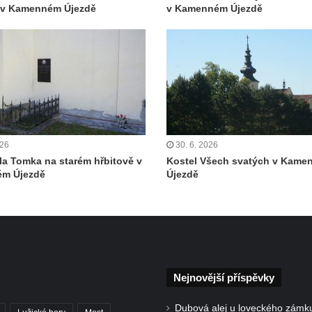
ě v Kamenném Újezdě
v Kamenném Újezdě
026
30. 6. 2026
la Tomka na starém hřbitově v
Kostel Všech svatých v Kam
m Újezdě
Újezdě
Nejnovější příspěvky
Dubová alej u loveckého zámk