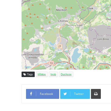
Hrob Jana a Marie Tybytanclových na
hřbitově v Římově
Hrob rodiny Lorenz na hřbitově v Římově
Hrob rodiny Wähner na hřbitově v Dolním
Podluží
Hrob rodiny Stolle na hřbitově v Dolním
Podluží
Hrob Josefa Adlera na hřbitově v Dolním
Podluží
Hrob Eduarda Tietzeho na hřbitově v
Tagy
hřbitov
hrob
Duchcov
Dolním Podluží
Hrob rodiny Meisel na hřbitově v Dolním
Tiskno
Podluží
Facebook
Twitter
Hrob rodiny Kunze na hřbitově v Dolním
Podluží