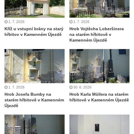
Cítolibech
Hrob rodiny Mildorfových na hřbitově v
Cítolibech
1. 7. 2026
1. 7. 2026
Kříž u vstupní brány na starý
Hrob Vojtěcha Loberšinera
Hrob Marie Vostré na hřbitově v Cítolibech
hřbitov v Kamenném Újezdě
na starém hřbitově v
Hrob Josefa Friče na hřbitově v Cítolibech
Kamenném Újezdě
Hrob Václava Jindřicha na hřbitově v
Cítolibech
Hrob Marie Hartmanové na hřbitově v
Cítolibech
Hrob Josefa Fořta na hřbitově v Cítolibech
1. 7. 2026
30. 6. 2026
Hrob Jana Čurdy na hřbitově v
Hrob Josefa Bumby na
Hrob Karla Müllera na starém
starém hřbitově v Kamenném
hřbitově v Kamenném Újezdě
Chlumčanech
Újezdě
Hrob Václava Brauna na hřbitově v
Chlumčanech
Hrob Karla Schneidra na hřbitově ve
Hřivicích