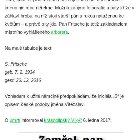
Hrob Josefa Valeše na hřbitově ve Velešíně
jméno nic moc neřekne. Možná zaujme fotografie u paty kříže v
Hrob Ladislava Vichra na hřbitově ve
záhlaví hrobu, na níž stojí starší pán s rukou nataženou ke
Velešíně
květům – a právě o ty jde. Pan Fritsche je totiž zakladatelem
místního vyhlášeného
arboreta
.
Hrob Františka Bürgera na hřbitově ve
Velešíně
Na malé tabulce je text:
Hrob Jana Františka Zítka na hřbitově ve
Velešíně
S. Fritsche
Hrob Jana Kleina na hřbitově ve Velešíně
geb. 7. 2. 1934
Hrob Bartoloměje Vavreyna na hřbitově ve
gest. 26. 12. 2016
Velešíně
Vzhledem k užité němčině předpokládám, že iniciála „S“ je
Hrob Josefa Novotného na hřbitově ve
opisem české podoby jména Vítězslav.
Velešíně
Hrob Jana Křtitele Mikyšky na hřbitově ve
O
úmrtí
informoval
krásnolipský Vikýř
6. ledna 2017:
Velešíně
Hrob rodiny Bürgerovy na hřbitově ve
Velešíně