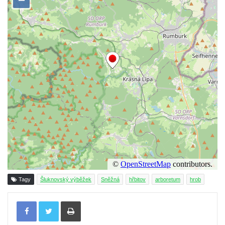
Vojkovic
Hrob rodiny Kratochvílovy na hřbitově v
Hostíně u Vojkovic
Hrob rodiny Schusterovy na hřbitově v
Hostíně u Vojkovic
Hrob rodiny Seidlových z Vraňan na
hřbitově v Lužci nad Vltavou
Hrob rodiny Tichých a Dvořákových na
hřbitově v Lužci nad Vltavou
Hrob rodiny Grosmanovy na hřbitově v
Lužci nad Vltavou
Hrob rodiny Pokorných z Vraňan na
Tagy
Šluknovský výběžek
Sněžná
hřbitov
arboretum
hrob
hřbitově v Lužci nad Vltavou
Hrob Karla Krále a Františka Kramaty na
Tisknout
hřbitově v Lužci nad Vltavou