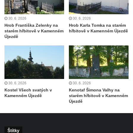
Hrob Františka Pence a Václava Hůlky na
hřbitově ve Hřivicích
30. 6. 2026
30. 6. 2026
Hrob Františka Zelenky na
Hrob Karla Tomka na starém
Hrob Marie a Josefa Klainových na hřbitově
starém hřbitově v Kamenném
hřbitově v Kamenném Újezdě
ve Hřivicích
Újezdě
Hrob Vincence Brzobohatého a Františka
Polívky na hřbitově ve Hřivicích
Hrob Karla Průchy na hřbitově v Jimlíně
Hrob Janů na hřbitově v Opočně u Loun
Hrob Marie Wagner na hřbitově v Otvicích
30. 6. 2026
30. 6. 2026
Hrob Leonarda Ulricha na hřbitově ve
Kostel Všech svatých v
Kenotaf Šimona Valhy na
Všestudech
Kamenném Újezdě
starém hřbitově v Kamenném
Újezdě
Hrob Karla Berouska na hřbitově ve
Strupčicích
Hrob Františka Stanislava na hřbitově ve
Strupčicích
Štítky