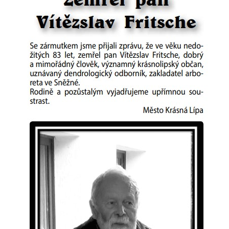
Hrob rodiny Hamerníkovy na hřbitově ve
Velešíně
Hrob rodiny Kohoutovy na hřbitově ve
Velešíně
Hrob Šimona Haláčka na hřbitově v Římově
Hrob Jana a Marie Tybytanclových na
hřbitově v Římově
Hrob rodiny Lorenz na hřbitově v Římově
Hrob rodiny Wähner na hřbitově v Dolním
Podluží
Hrob rodiny Stolle na hřbitově v Dolním
Podluží
Hrob Josefa Adlera na hřbitově v Dolním
Podluží
Hrob Eduarda Tietzeho na hřbitově v