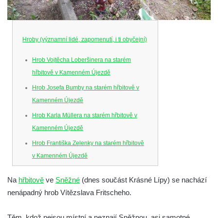
Hroby (významní lidé, zapomenutí, i ti obyčejní)
Hrob Vojtěcha Loberšinera na starém
hřbitově v Kamenném Újezdě
Hrob Josefa Bumby na starém hřbitově v
Kamenném Újezdě
Hrob Karla Müllera na starém hřbitově v
Kamenném Újezdě
Hrob Františka Zelenky na starém hřbitově
v Kamenném Újezdě
Hrob Karla Tomka na starém hřbitově v
Na
hřbitově
ve
Sněžné
(dnes součást Krásné Lípy) se nachází
Kamenném Újezdě
nenápadný hrob Vítězslava Fritscheho.
Hrob Františka Šillera na hřbitově ve
Velešíně
Těm, kdož nejsou místní a neznají Sněžnou, asi samotné