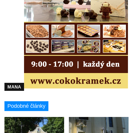
Hrob Františka Hroudy na hřbitově v Dubé
Hrob Aloise Mohla na hřbitově v Dubé
Hrob Erharda Dittricha na hřbitově ve
Velkém Šenově
Hrob Roberta Hitmana na hřbitově ve
Velkém Šenově
Hrob rodiny Sochorových na hřbitově v
Cítolibech
Hrob Adolfa Suchého na hřbitově v
Cítolibech
MANA
Hrob Václava Brandejského na hřbitově v
Cítolibech
Podobné články
Hrob Josefa Sladkovského a Marie Liškové
na hřbitově v Cítolibech
Hrob Františka Petra na hřbitově v