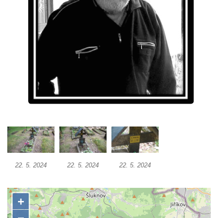
Dolním Podluží
Hrob rodiny Meisel na hřbitově v Dolním
Podluží
Hrob rodiny Kunze na hřbitově v Dolním
Podluží
Hrob rodiny Stolle na hřbitově v Horním
Podluží
Hrob rodiny Pergeltových na hřbitově v
Horním Podluží
Hrob Václava Valouška na hřbitově v
Račicích
Hrob rodiny Hankovy na hřbitově v Račicích
22. 5. 2024
22. 5. 2024
22. 5. 2024
Hrob Josefa Kolínského na hřbitově v
Račicích
Hrob Josefa Marka na hřbitově v Račicích
Hrob rodiny Fuxovy na hřbitově v Hostíně u