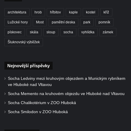
Hrob Theodora Paděry na hřbitově ve
architektura
hrob
hřbitov
kaple
kostel
kříž
Velkých Žernosekách
Hrob rodiny Victorinovy na hřbitově v
Lužické hory
Most
pamětní deska
park
pomník
Chloumku v Mělníku
pískovec
skála
sloup
socha
vyhlídka
zámek
Hrob rodiny z Wartburgu a Pöschlovy na
Šluknovský výběžek
hřbitově v Chloumku v Mělníku
Hrob rodiny Neumannových na hřbitově v
Chloumku v Mělníku
Nejnovější příspěvky
Hrob rodiny Vávrových na hřbitově v
Socha Ledviny mezi kruhovým objezdem a Munickým rybníkem
Chloumku v Mělníku
ve Hluboké nad Vltavou
Hrob rodiny Schmidlových na hřbitově v
Socha Memento na kruhovém objezdu ve Hluboké nad Vltavou
Chloumku v Mělníku
Socha Chalikotérium v ZOO Hluboká
Hrob rodiny Sixtových na hřbitově v
Socha Smilodon v ZOO Hluboká
Chloumku v Mělníku
Hrob rodiny Goldschmidových a
Sedláčkových na hřbitově v Chloumku v