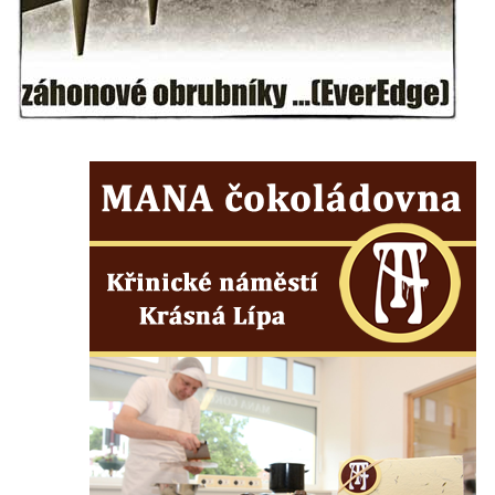
Hrob rodiny Kundlatsch-Lucke na hřbitově v
Krásné u Pěnčína
Hrob Jana Kačera na hřbitově v Želkovicích
Hrob Friedricha Hoffmanna na hřbitově v
Šumburku nad Desnou – Tanvaldu
Hrob rodiny Dulde na hřbitově v Šumburku
nad Desnou – Tanvaldu
Hrob manželů Stumpe na hřbitově v
Šumburku nad Desnou – Tanvaldu
Hrob Waltera Pochmanna na hřbitově v
Šumburku nad Desnou – Tanvaldu
Hrob rodiny Pochmannových na hřbitově v
Šumburku nad Desnou – Tanvaldu
Hrob Oskara Josefa Heyera na hřbitově ve
Starých Křečanech
Hrob Marie Jakschové na hřbitově v Dubé