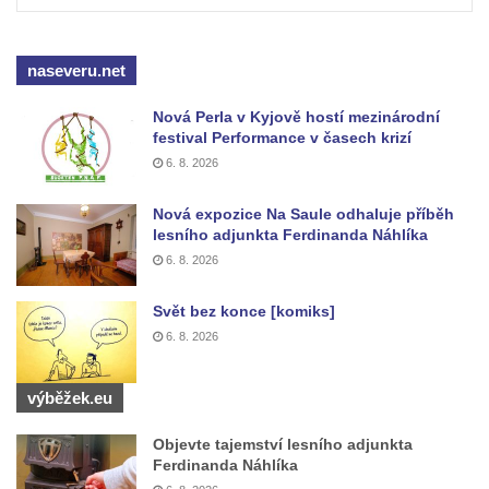
Hrob Aloise Ptáčka na hřbitově v Lužci nad
Vltavou
naseveru.net
Hrob Antonína Kostky na hřbitově v Lužci
nad Vltavou
Nová Perla v Kyjově hostí mezinárodní
Hrob Josefa Mikyny na hřbitově v Lužci nad
festival Performance v časech krizí
Vltavou
6. 8. 2026
Hrob rodiny Zilcher na hřbitově v Hrobčicích
Nová expozice Na Saule odhaluje příběh
Hrob Josefa Sýkory na hřbitově v Dobříni
lesního adjunkta Ferdinanda Náhlíka
6. 8. 2026
Hrob Antonína Svobody na hřbitově v
Dobříni
Svět bez konce [komiks]
Hrob Václava Fujery na hřbitově v Dobříni
6. 8. 2026
Hrob Josefa Zemana na hřbitově v Dobříni
Hrob Jana Panského a Františka Friče na
výběžek.eu
hřbitově v Dobříni
Objevte tajemství lesního adjunkta
Hrob rodiny Prosche na hřbitově v Lužici
Ferdinanda Náhlíka
Hrob rodiny Žemličkovy na hřbitově v Lužici