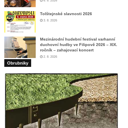
6. 8. 2026
Hrob Emmy Veidl na hřbitově v Lužici
Tolštejnské slavnosti 2026
Hrob rodiny Tropschuh na hřbitově v Lužici
3. 8. 2026
Hrob faráře Josef Ottla na hřbitově v
Kozlech
Mezinárodní hudební festival varhanní
Hrob rodiny Cífkovy na hřbitově v Kozlech
duchovní hudby ve Filipově 2026 – XIX.
ročník – zahajovací koncert
Hrobka rodiny Fuchs u papírny v České
2. 8. 2026
Kamenici
Obrubniky
Hrob Zdeňka Nedvěda na hřbitově ve
Sloupu v Čechách
Hrob Ferdinanda Břetislava Mikovce na
hřbitově ve Sloupu v Čechách
Hrob rodiny Haina na hřbitově v Krásné u
Pěnčína
Hrob rodiny Hübner na hřbitově v Krásné u
Pěnčína